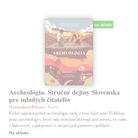
na sklade
Archeológia. Stručné dejiny Slovenska
pre mladých čitateľov
Hromadová Bibiana
| Kniha
Kniha rozpráva príbeh archeológie, vedy o tom, kým sme. Približuje
prácu archeológov, ktorí našu minulosť skúmajú pod zemou, vo vode,
v ľadovcoch, v jaskyniach či ukrytú pod pieskom v púšťach.
Na sklade