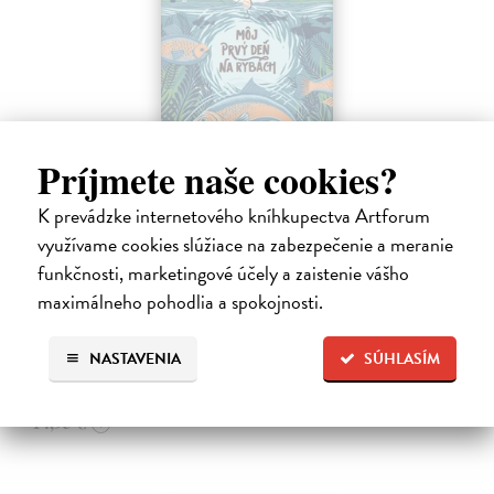
Príjmete naše cookies?
Môj prvý deň na rybách
K prevádzke internetového kníhkupectva Artforum
Millard Will
| Kniha
využívame cookies slúžiace na zabezpečenie a meranie
V bohato ilustrovanej príručke nájdu mladí záujemcovia všetky
funkčnosti, marketingové účely a zaistenie vášho
dôležité informácie, ktoré budú potrebovať, kým sa vydajú na svoju
prvú rybačku. Autor knihy Will Millard, skúsený rybár, cestovateľ a
maximálneho pohodlia a spokojnosti.
moderátor…
Na sklade
NASTAVENIA
SÚHLASÍM
13,90 €
14,95 €
?