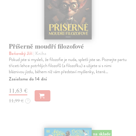
Příšerně moudří filozofové
Beňovský Jiří
| Kniha
Pokud jste si mysleli, že filozofie je nuda, spletli jste se. Poznejte partu
třiceti lehce potrhlých filozofů (a filozofku) a užijete si s nimi
bláznivou jízdu, během níž vám představí myšlenky, které…
Zasielame do 14 dní
11,63 €
11,99 €
?
na sklade