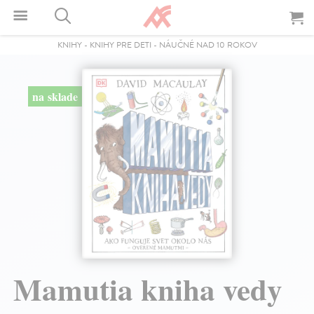
KNIHY
-
KNIHY PRE DETI
-
NÁUČNÉ NAD 10 ROKOV
na sklade
Mamutia kniha vedy