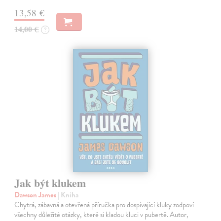
13,58 €
14,00 €
?
Jak být klukem
Dawson James
| Kniha
Chytrá, zábavná a otevřená příručka pro dospívající kluky zodpoví
všechny důležité otázky, které si kladou kluci v pubertě. Autor,