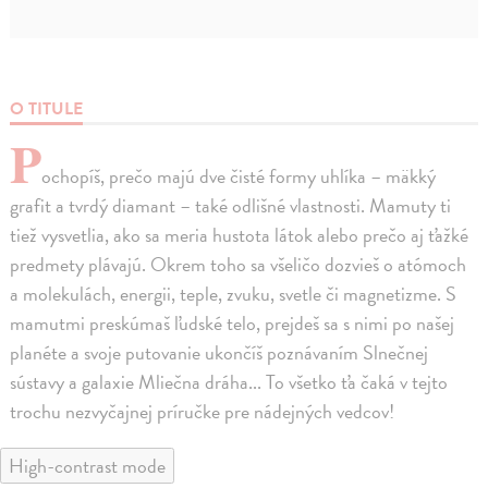
O TITULE
P
ochopíš, prečo majú dve čisté formy uhlíka – mäkký
grafit a tvrdý diamant – také odlišné vlastnosti. Mamuty ti
tiež vysvetlia, ako sa meria hustota látok alebo prečo aj ťažké
predmety plávajú. Okrem toho sa všeličo dozvieš o atómoch
a molekulách, energii, teple, zvuku, svetle či magnetizme. S
mamutmi preskúmaš ľudské telo, prejdeš sa s nimi po našej
planéte a svoje putovanie ukončíš poznávaním Slnečnej
sústavy a galaxie Mliečna dráha... To všetko ťa čaká v tejto
trochu nezvyčajnej príručke pre nádejných vedcov!
High-contrast mode