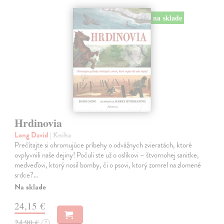
na sklade
Hrdinovia
Long David
| Kniha
Prečítajte si ohromujúce príbehy o odvážnych zvieratách, ktoré
ovplyvnili naše dejiny! Počuli ste už o oslíkovi – štvornohej sanitke,
medveďovi, ktorý nosil bomby, či o psovi, ktorý zomrel na zlomené
srdce?…
Na sklade
24,15 €
24,90 €
?