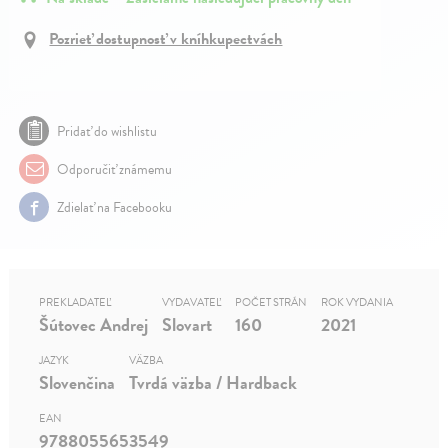
Pozrieť dostupnosť v kníhkupectvách
Pridať do wishlistu
Odporučiť známemu
Zdielať na Facebooku
PREKLADATEĽ
VYDAVATEĽ
POČET STRÁN
ROK VYDANIA
Šútovec Andrej
Slovart
160
2021
JAZYK
VÄZBA
Slovenčina
Tvrdá väzba / Hardback
EAN
9788055653549