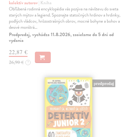
kolektív autorov
| Kniha
Obľúbená rodinná encyklopédia vás pozýva na návštevu do sveta
starých mýtov a legiend. Spoznajte statočných hrdinov a hrdinky,
podlých vládcov, hrôzostrašných obrov, mocné bohyne a bohov a
desivé monštrá…
Predpredaj, vychádza 11.8.2026, zasielame do 5 dní od
vydania
22,87 €
26,90 €
?
predpredaj