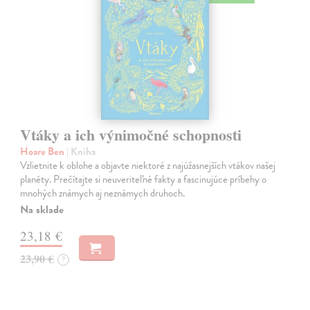
Vtáky a ich výnimočné schopnosti
Hoare Ben
| Kniha
Vzlietnite k oblohe a objavte niektoré z najúžasnejších vtákov našej
planéty. Prečítajte si neuveriteľné fakty a fascinujúce príbehy o
mnohých známych aj neznámych druhoch.
Na sklade
23,18 €
23,90 €
?