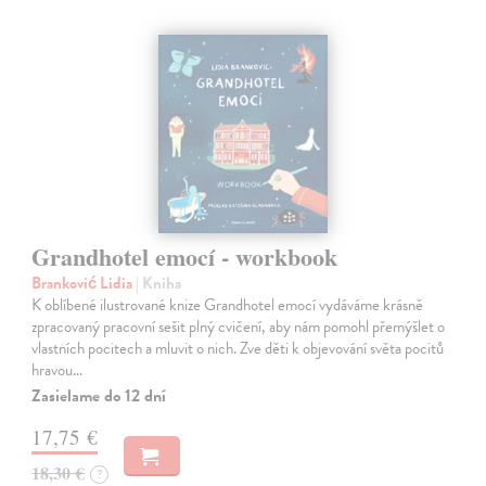
Grandhotel emocí - workbook
Branković Lidia
| Kniha
K oblíbené ilustrované knize Grandhotel emocí vydáváme krásně
zpracovaný pracovní sešit plný cvičení, aby nám pomohl přemýšlet o
vlastních pocitech a mluvit o nich. Zve děti k objevování světa pocitů
hravou…
Zasielame do 12 dní
17,75 €
18,30 €
?