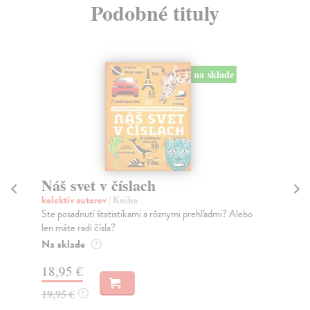
Podobné tituly
na sklade
Náš svet v číslach
P
kolektív autorov
| Kniha
Vo
Ste posadnutí štatistikami a rôznymi prehľadmi? Alebo
Trá
len máte radi čísla?
vie
Na sklade
Do
?
18,95 €
15
19,95 €
16
?