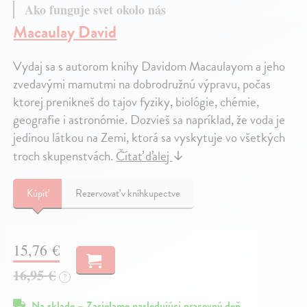
Ako funguje svet okolo nás
Macaulay David
Vydaj sa s autorom knihy Davidom Macaulayom a jeho
zvedavými mamutmi na dobrodružnú výpravu, počas
ktorej prenikneš do tajov fyziky, biológie, chémie,
geografie i astronómie. Dozvieš sa napríklad, že voda je
jedinou látkou na Zemi, ktorá sa vyskytuje vo všetkých
troch skupenstvách.
Čítať ďalej
↓
Kúpiť
Rezervovať v kníhkupectve
15,76 €
16,95 €
?
Na sklade – Zasielame nasledujúci pracovný deň