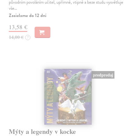
původním povoláním učitel, upřímně, vtipně a beze studu vysvětluje
vše…
Zasielame do 12 dní
13,58 €
14,00 €
?
predpredaj
Mýty a legendy v kocke