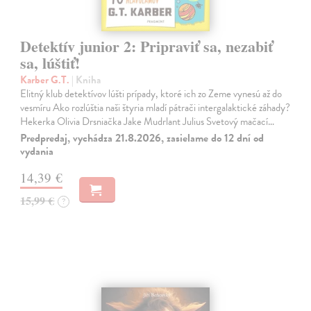
Detektív junior 2: Pripraviť sa, nezabiť
sa, lúštiť!
Karber G.T.
| Kniha
Elitný klub detektívov lúšti prípady, ktoré ich zo Zeme vynesú až do
vesmíru Ako rozlúštia naši štyria mladí pátrači intergalaktické záhady?
Hekerka Olivia Drsniačka Jake Mudrlant Julius Svetový mačací…
Predpredaj, vychádza 21.8.2026, zasielame do 12 dní od
vydania
14,39 €
15,99 €
?