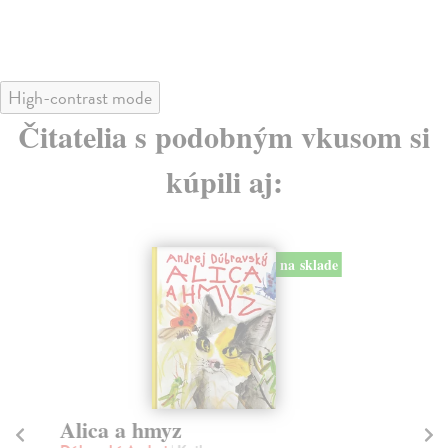
High-contrast mode
Čitatelia s podobným vkusom si
kúpili aj:
na sklade
Alica a hmyz
Z