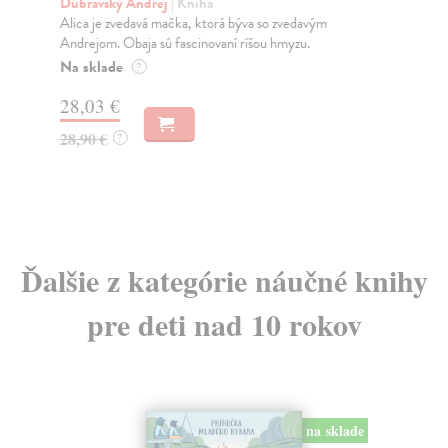
Dúbravský Andrej
| Kniha
Ma
Alica je zvedavá mačka, ktorá býva so zvedavým
Jup
Andrejom. Obaja sú fascinovaní ríšou hmyzu.
obo
Na sklade
Do
?
28,03 €
7,
28,90 €
7,
?
Ďalšie z kategórie náučné knihy
pre deti nad 10 rokov
na sklade