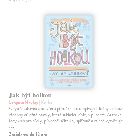
Jak být holkou
Longová Hayley
| Kniha
Chytrá, zábavná a otevřená příručka pro dospívající slečny zodpoví
všechny důležité otázky, které si kladou dívky v pubertě. Autorka
řady knih pro dívky, původně učitelka, upřímně a vtipně vysvětluje
vše…
Zasielame do 12 dní