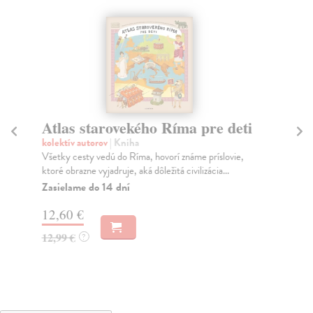
Atlas starovekého Ríma pre deti
Hľ
D
kolektív autorov
| Kniha
Všetky cesty vedú do Ríma, hovorí známe príslovie,
Ne
ktoré obrazne vyjadruje, aká dôležitá civilizácia...
Tát
dob
Zasielame do 14 dní
od..
12,60 €
Na
12,99 €
?
14
14