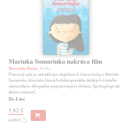
Marínka Somarinka nakrúca film
Staviarska Marka
| Kniha
Pracovný zošit je netradičným doplnkom k čítaniu knihy o Marínke
Somarinke, ktorá ako hlavná hrdinka sprevádza detských čitateľov
rôznorodými, dômyselne prepracovanými úlohami. Sprístupňuje tak
deťom možnosť…
Do 3 dní
5,82 €
6,00 €
?