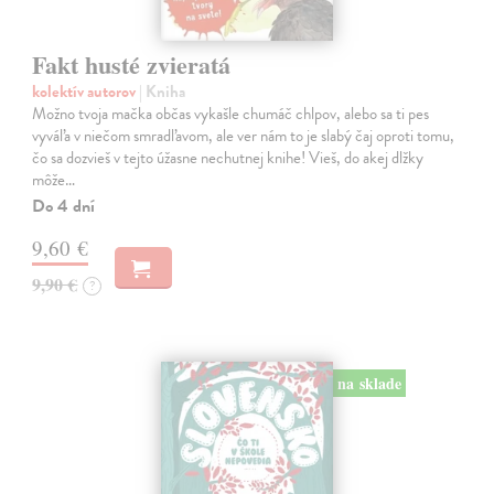
Fakt husté zvieratá
kolektív autorov
| Kniha
Možno tvoja mačka občas vykašle chumáč chlpov, alebo sa ti pes
vyváľa v niečom smradľavom, ale ver nám to je slabý čaj oproti tomu,
čo sa dozvieš v tejto úžasne nechutnej knihe! Vieš, do akej dlžky
môže…
Do 4 dní
9,60 €
9,90 €
?
na sklade