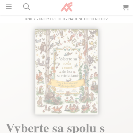
KNIHY
-
KNIHY PRE DETI
-
NÁUČNÉ DO 10 ROKOV
Vyberte sa spolu s