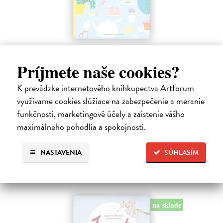
Profesor Tekvička a Števko v domácom
laboratóriu
Príjmete naše cookies?
Šušaníková Ivana
| Kniha
Vedeli ste, že si doma môžete vyrobiť soľné šperky, vlastné jogurty,
K prevádzke internetového kníhkupectva Artforum
recyklovaný papier aj dúhu? Vyskúšajte so svojimi deťmi tridsať
využívame cookies slúžiace na zabezpečenie a meranie
jednoduchých pokusov s bežnými predmetmi a materiálmi.
funkčnosti, marketingové účely a zaistenie vášho
Na sklade
maximálneho pohodlia a spokojnosti.
14,20 €
14,95 €
?
NASTAVENIA
SÚHLASÍM
na sklade