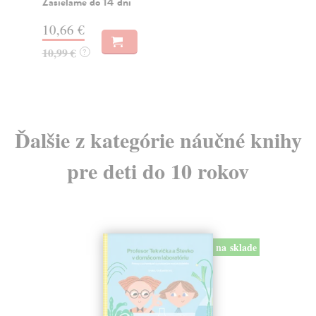
Zasielame do 14 dní
14
10,66 €
14
10,99 €
?
Ďalšie z kategórie náučné knihy
pre deti do 10 rokov
na sklade