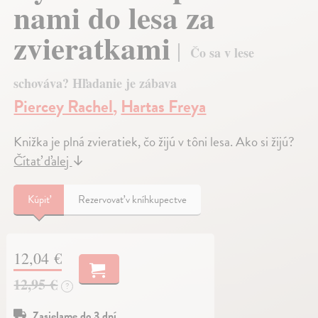
nami do lesa za
zvieratkami
Čo sa v lese
schováva? Hľadanie je zábava
Piercey Rachel
,
Hartas Freya
Knižka je plná zvieratiek, čo žijú v tôni lesa. Ako si žijú?
Čítať ďalej
↓
Kúpiť
Rezervovať v kníhkupectve
12,04 €
12,95 €
?
Zasielame do 3 dní