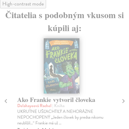
High-contrast mode
Čitatelia s podobným vkusom si
kúpili aj:
Ako Frankie vytvoril človeka
M
Delahayeová Rachel
| Kniha
Ďu
UKRUTNE UŠĽACHTILÝ A NEHORÁZNE
Cit
NEPOCHOPENÝ „Jeden človek by predsa nikomu
Nem
neublížil…“ Frankie má už ...
Do