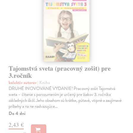
Tajomstvá sveta (pracovný zošit) pre
3.ročník
kolektív autorov
| Kniha
DRUHÉ INOVOVANÉ VYDANIE! Pracovný zošit Tajomstvá
sveta – čítanie s porozumením je určený pre žiakov 3. ročníka
základných škôl. Jeho obsahom sú krátke, pútavé, vtipné a zaujímavé
príbehy a na ne nadväzujúce…
Do 4 dní
2,43 €