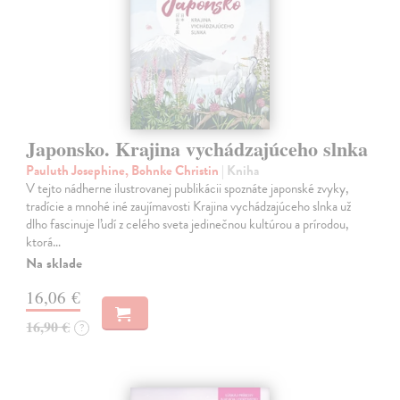
Japonsko. Krajina vychádzajúceho slnka
Pauluth Josephine, Bohnke Christin
| Kniha
V tejto nádherne ilustrovanej publikácii spoznáte japonské zvyky,
tradície a mnohé iné zaujímavosti Krajina vychádzajúceho slnka už
dlho fascinuje ľudí z celého sveta jedinečnou kultúrou a prírodou,
ktorá…
Na sklade
16,06 €
16,90 €
?