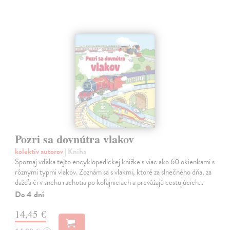
Pozri sa dovnútra vlakov
kolektív autorov
| Kniha
Spoznaj vďaka tejto encyklopedickej knižke s viac ako 60 okienkami s
rôznymi typmi vlakov. Zoznám sa s vlakmi, ktoré za slnečného dňa, za
dažďa či v snehu rachotia po koľajniciach a prevážajú cestujúcich…
Do 4 dní
14,45 €