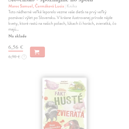
Marec Samuel, Čermáková Lucia
| Kniha
Toto nádherné veľké leporelo vezme vaše dieťa na prvý veľký
poznávací výlet po Slovensku. V krásne ilustrovanej prírode nájde
kvety, ktoré rastú na našich poliach, lúkach či horách, zvieratká, čo
majú…
Na sklade
6,56 €
6,90 €
?