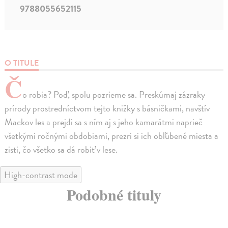
9788055652115
O TITULE
Č
o robia? Poď, spolu pozrieme sa. Preskúmaj zázraky
prírody prostredníctvom tejto knižky s básničkami, navštív
Mackov les a prejdi sa s ním aj s jeho kamarátmi naprieč
všetkými ročnými obdobiami, prezri si ich obľúbené miesta a
zisti, čo všetko sa dá robiť v lese.
High-contrast mode
Podobné tituly