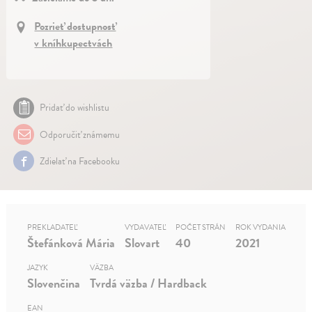
Pozrieť dostupnosť
v kníhkupectvách
Pridať do wishlistu
Odporučiť známemu
Zdielať na Facebooku
PREKLADATEĽ
VYDAVATEĽ
POČET STRÁN
ROK VYDANIA
Štefánková Mária
Slovart
40
2021
JAZYK
VÄZBA
Slovenčina
Tvrdá väzba / Hardback
EAN