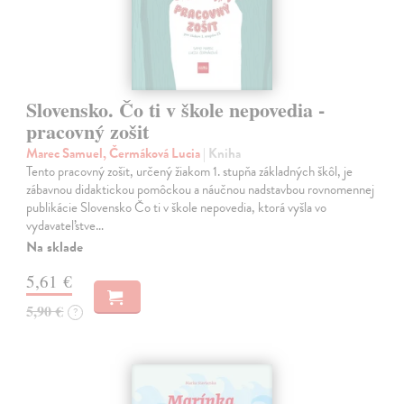
Slovensko. Čo ti v škole nepovedia -
pracovný zošit
Marec Samuel, Čermáková Lucia
| Kniha
Tento pracovný zošit, určený žiakom 1. stupňa základných škôl, je
zábavnou didaktickou pomôckou a náučnou nadstavbou rovnomennej
publikácie Slovensko Čo ti v škole nepovedia, ktorá vyšla vo
vydavateľstve…
Na sklade
5,61 €
5,90 €
?