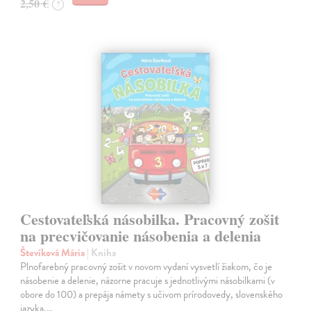
2,50 €
?
Cestovateľská násobilka. Pracovný zošit
na precvičovanie násobenia a delenia
Števíková Mária
| Kniha
Plnofarebný pracovný zošit v novom vydaní vysvetlí žiakom, čo je
násobenie a delenie, názorne pracuje s jednotlivými násobilkami (v
obore do 100) a prepája námety s učivom prírodovedy, slovenského
jazyka,…