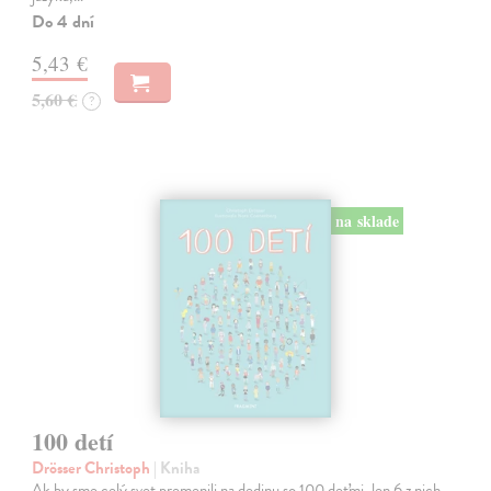
Do 4 dní
5,43 €
5,60 €
?
na sklade
100 detí
Drösser Christoph
| Kniha
Ak by sme celý svet premenili na dedinu so 100 deťmi, len 6 z nich