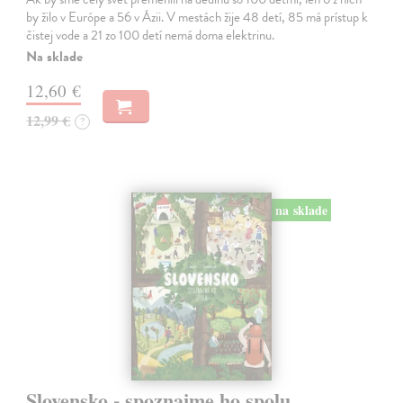
by žilo v Európe a 56 v Ázii. V mestách žije 48 detí, 85 má prístup k
čistej vode a 21 zo 100 detí nemá doma elektrinu.
Na sklade
12,60 €
12,99 €
?
na sklade
Slovensko - spoznajme ho spolu