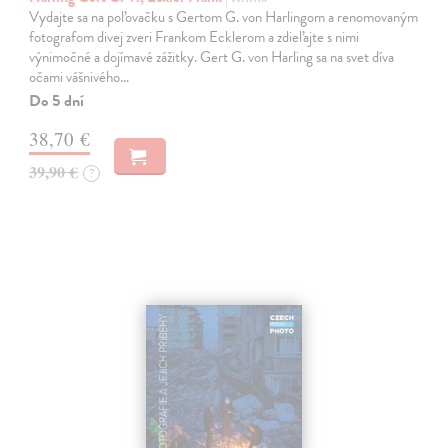
Vydajte sa na poľovačku s Gertom G. von Harlingom a renomovaným
fotografom divej zveri Frankom Ecklerom a zdieľajte s nimi
výnimočné a dojímavé zážitky. Gert G. von Harling sa na svet díva
očami vášnivého…
Do 5 dní
38,70 €
39,90 €
?