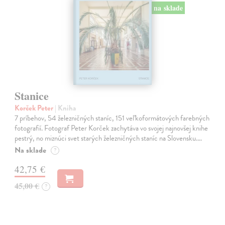
na sklade
Stanice
Korček Peter
| Kniha
7 príbehov, 54 železničných staníc, 151 veľkoformátových farebných
fotografií. Fotograf Peter Korček zachytáva vo svojej najnovšej knihe
pestrý, no miznúci svet starých železničných staníc na Slovensku.…
Na sklade
?
42,75 €
45,00 €
?