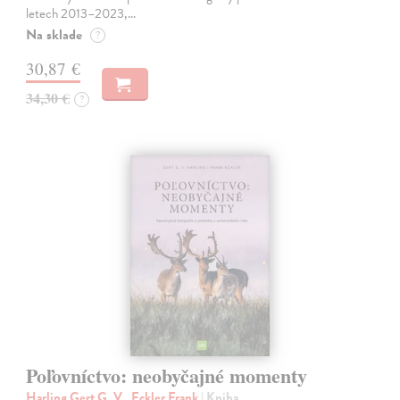
letech 2013–2023,…
Na sklade
?
30,87 €
34,30 €
?
Poľovníctvo: neobyčajné momenty
Harling Gert G. V., Eckler Frank
| Kniha