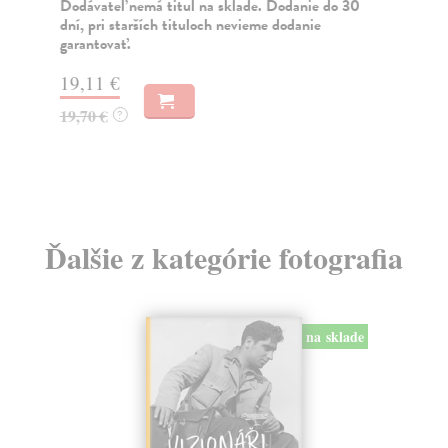
Dodávateľ nemá titul na sklade. Dodanie do 30
Za
dní, pri starších tituloch nevieme dodanie
garantovať.
31
32
19,11 €
19,70 €
?
Ďalšie z kategórie fotografia
na sklade