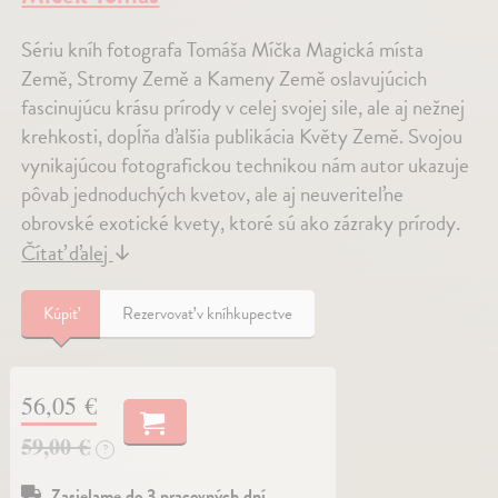
Sériu kníh fotografa Tomáša Míčka Magická místa
Země, Stromy Země a Kameny Země oslavujúcich
fascinujúcu krásu prírody v celej svojej sile, ale aj nežnej
krehkosti, dopĺňa ďalšia publikácia Květy Země. Svojou
vynikajúcou fotografickou technikou nám autor ukazuje
pôvab jednoduchých kvetov, ale aj neuveriteľne
obrovské exotické kvety, ktoré sú ako zázraky prírody.
Čítať ďalej
↓
Kúpiť
Rezervovať v kníhkupectve
56,05 €
59,00 €
?
Zasielame do 3 pracovných dní