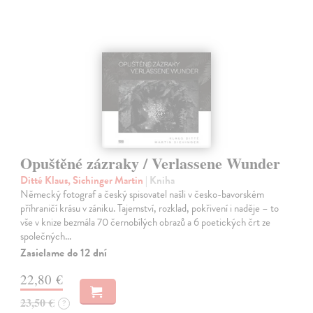
Opuštěné zázraky / Verlassene Wunder
Ditté Klaus, Sichinger Martin
| Kniha
Německý fotograf a český spisovatel našli v česko-bavorském
příhraničí krásu v zániku. Tajemství, rozklad, pokřivení i naděje – to
vše v knize bezmála 70 černobílých obrazů a 6 poetických črt ze
společných…
Zasielame do 12 dní
22,80 €
23,50 €
?