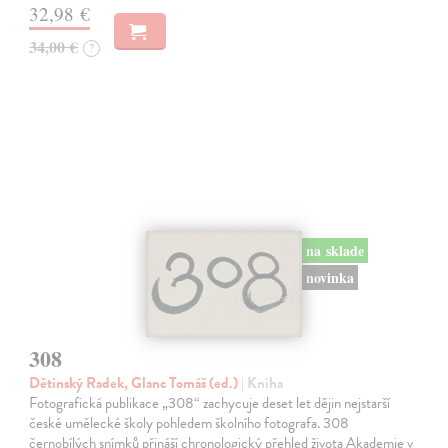
32,98 €
34,00 €
?
na sklade
novinka
308
Dětinský Radek, Glanc Tomáš (ed.)
| Kniha
Fotografická publikace „308“ zachycuje deset let dějin nejstarší
české umělecké školy pohledem školního fotografa. 308
černobílých snímků přináší chronologický přehled života Akademie v