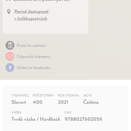
Pozrieť dostupnosť
v kníhkupectvách
Pridať do wishlistu
Odporučiť známemu
Zdielať na Facebooku
VYDAVATEĽ
POČET STRÁN
ROK VYDANIA
JAZYK
Slovart
400
2021
Čeština
VÄZBA
EAN
Tvrdá väzba / Hardback
9788027602056