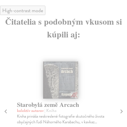
High-contrast mode
Čitatelia s podobným vkusom si
kúpili aj:
Starobylá země Arcach
Sů
kolektív autorov
| Kniha
Pit
Kniha prináša neskreslené fotografie skutočného života
Aut
obyčajných ľudí Náhorného Karabachu, v kavkaz...
fot