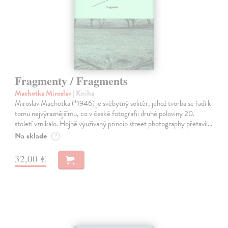
Fragmenty / Fragments
Machotka Miroslav
| Kniha
Miroslav Machotka (*1946) je svébytný solitér, jehož tvorba se řadí k
tomu nejvýraznějšímu, co v české fotografii druhé poloviny 20.
století vznikalo. Hojně využívaný princip street photography přetavil…
Na sklade
?
32,00 €