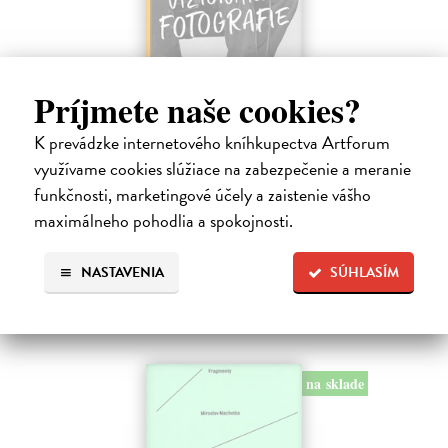
Príjmete naše cookies?
Vizionáři fotografie
K prevádzke internetového kníhkupectva Artforum
Marien Warner Mary
| Kniha
Fotografové zařazení do této publikace jsou však nejen původními
využívame cookies slúžiace na zabezpečenie a meranie
tvůrci svých vlastních obrazů, ale čerpají inspiraci ze zkušenosti z
funkčnosti, marketingové účely a zaistenie vášho
malby, designu, reklamy, žurnalistiky a společenských věd. V naší…
maximálneho pohodlia a spokojnosti.
Na sklade
?
31,63 €
NASTAVENIA
SÚHLASÍM
33,29 €
?
na sklade