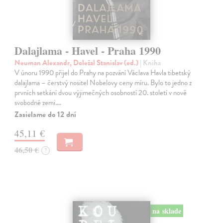
Dalajlama - Havel - Praha 1990
Neuman Alexandr, Doležal Stanislav (ed.)
| Kniha
V únoru 1990 přijel do Prahy na pozvání Václava Havla tibetský
dalajlama – čerstvý nositel Nobelovy ceny míru. Bylo to jedno z
prvních setkání dvou výjimečných osobností 20. století v nově
svobodné zemi.…
Zasielame do 12 dní
45,11 €
46,50 €
?
na sklade