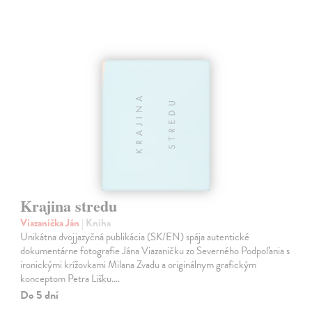
Krajina stredu
Viazanička Ján
| Kniha
Unikátna dvojjazyčná publikácia (SK/EN) spája autentické
dokumentárne fotografie Jána Viazaničku zo Severného Podpoľania s
ironickými krížovkami Milana Zvadu a originálnym grafickým
konceptom Petra Lišku.…
Do 5 dní