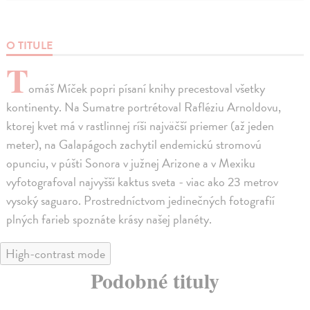
O TITULE
T
omáš Míček popri písaní knihy precestoval všetky
kontinenty. Na Sumatre portrétoval Rafléziu Arnoldovu,
ktorej kvet má v rastlinnej ríši najväčší priemer (až jeden
meter), na Galapágoch zachytil endemickú stromovú
opunciu, v púšti Sonora v južnej Arizone a v Mexiku
vyfotografoval najvyšší kaktus sveta - viac ako 23 metrov
vysoký saguaro. Prostredníctvom jedinečných fotografií
plných farieb spoznáte krásy našej planéty.
High-contrast mode
Podobné tituly