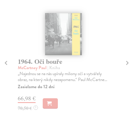
1964. Oči bouře
R
McCartney Paul
| Kniha
Va
„Najednou se na nás upíraly miliony očí a vytvářely
Kon
obraz, na který nikdy nezapomenu.“ Paul McCartne...
pře
neu
Zasielame do 12 dní
Za
66,98 €
91
70,50 €
?
93