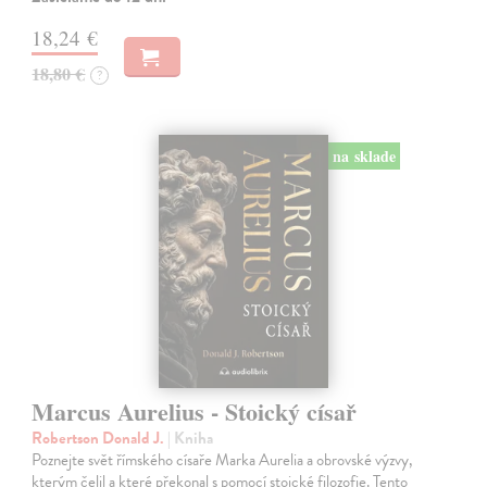
18,24 €
18,80 €
?
na sklade
Marcus Aurelius - Stoický císař
Robertson Donald J.
| Kniha
Poznejte svět římského císaře Marka Aurelia a obrovské výzvy,
kterým čelil a které překonal s pomocí stoické filozofie. Tento