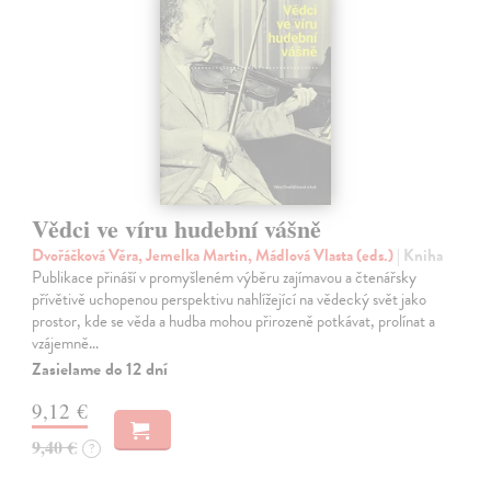
Vědci ve víru hudební vášně
Dvořáčková Věra, Jemelka Martin, Mádlová Vlasta (eds.)
| Kniha
Publikace přináší v promyšleném výběru zajímavou a čtenářsky
přívětivě uchopenou perspektivu nahlížející na vědecký svět jako
prostor, kde se věda a hudba mohou přirozeně potkávat, prolínat a
vzájemně…
Zasielame do 12 dní
9,12 €
9,40 €
?