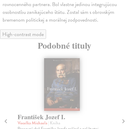
rovnocenného partnera. Bol vlastne jedinou integrujúcou
osobnosťou zanikajúceho štátu. Zostal sám s obrovským
bremenom politickej a morálnej zodpovednosti.
High-contrast mode
Podobné tituly
František Jozef I.
H
Vocelka Michaela
| Kniha
Ku
Pracovný deň Františka Jozefa začínal o pol štvrtej
Prv