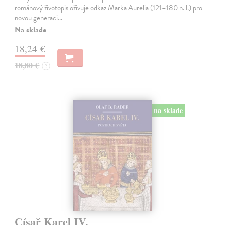
románový životopis oživuje odkaz Marka Aurelia (121–180 n. l.) pro
novou generaci…
Na sklade
18,24 €
18,80 €
?
na sklade
Císař Karel IV.