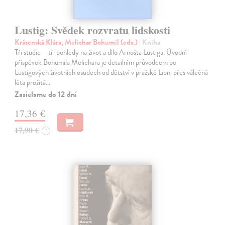
Lustig: Svědek rozvratu lidskosti
Krásenská Klára, Melichar Bohumil (eds.)
| Kniha
Tři studie – tři pohledy na život a dílo Arnošta Lustiga. Úvodní
příspěvek Bohumila Melichara je detailním průvodcem po
Lustigových životních osudech od dětství v pražské Libni přes válečná
léta prožitá…
Zasielame do 12 dní
17,36 €
17,90 €
?