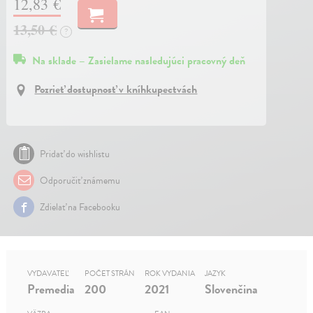
12,83 €
13,50 €
?
Na sklade – Zasielame nasledujúci pracovný deň
Pozrieť dostupnosť v kníhkupectvách
Pridať do wishlistu
Odporučiť známemu
Zdielať na Facebooku
VYDAVATEĽ
POČET STRÁN
ROK VYDANIA
JAZYK
Premedia
200
2021
Slovenčina