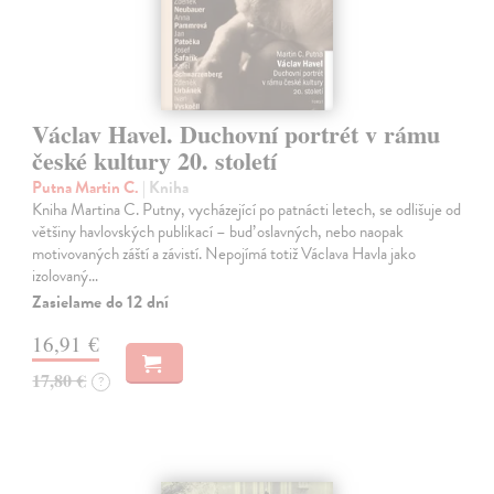
Václav Havel. Duchovní portrét v rámu
české kultury 20. století
Putna Martin C.
| Kniha
Kniha Martina C. Putny, vycházející po patnácti letech, se odlišuje od
většiny havlovských publikací – buď oslavných, nebo naopak
motivovaných záští a závistí. Nepojímá totiž Václava Havla jako
izolovaný…
Zasielame do 12 dní
16,91 €
17,80 €
?