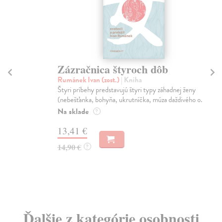
Zázračnica štyroch dôb
M
Rumánek Ivan (zost.)
| Kniha
Ši
Štyri príbehy predstavujú štyri typy záhadnej ženy
Kre
(nebešťanka, bohyňa, ukrutníčka, múza daždivého o...
dne
Na sklade
Za
?
13,41 €
7,
14,90 €
8,
?
Ďalšie z kategórie osobnosti