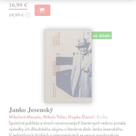
16,99 €
19,99 €
?
na sklade
Janko Jesenský
Mikulová Marcela, Mikula Valér, Hupko Daniel
| Kniha
Spoločná publikácia dvoch renomovaných literárnych vedcov prináša
výsledky ich dlhodobého záujmu o literárne dielo Janka Jesenského.
V jednotlivých štúdiách a interpretáciách sa venujú mnohorakým