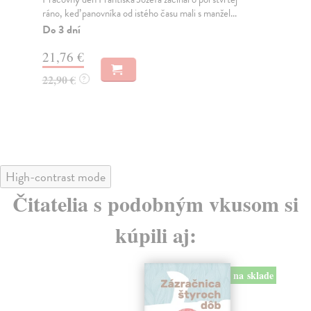
ráno, keď panovníka od istého času mali s manžel...
vše
Do 3 dní
Do
21,76 €
14
22,90 €
14
?
High-contrast mode
Čitatelia s podobným vkusom si
kúpili aj:
na sklade