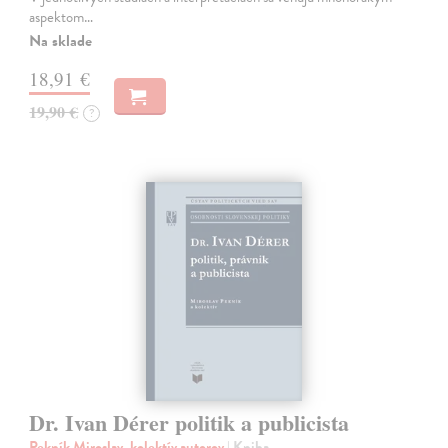
aspektom…
Na sklade
18,91 €
19,90 €
?
Dr. Ivan Dérer politik a publicista
Pekník Miroslav, kolektív autorov
| Kniha