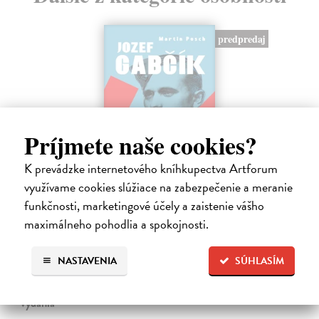
predpredaj
Príjmete naše cookies?
K prevádzke internetového kníhkupectva Artforum
využívame cookies slúžiace na zabezpečenie a meranie
funkčnosti, marketingové účely a zaistenie vášho
Jozef Gabčík. Človek, vojak, legenda
maximálneho pohodlia a spokojnosti.
Posch Martin
| Kniha
Keď sa povie Jozef Gabčík, väčšina z nás si predstaví vojaka
v uniforme, agenta, odbojára, atentát, kryptu v kostole. A okamih,
NASTAVENIA
SÚHLASÍM
ktorý zmenil dejiny.
Predpredaj, vychádza 21.8.2026, zasielame do 3 dní od
vydania