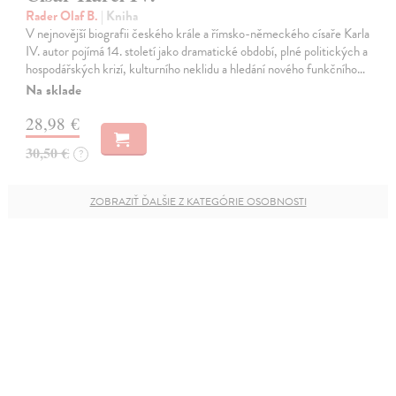
Rader Olaf B.
| Kniha
V nejnovější biografii českého krále a římsko-německého císaře Karla
IV. autor pojímá 14. století jako dramatické období, plné politických a
hospodářských krizí, kulturního neklidu a hledání nového funkčního…
Na sklade
28,98 €
30,50 €
?
ZOBRAZIŤ ĎALŠIE Z KATEGÓRIE OSOBNOSTI