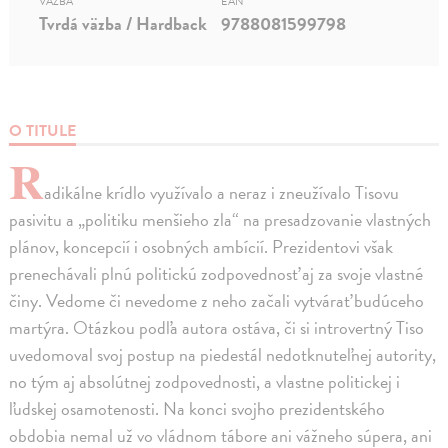
VÄZBA
EAN
Tvrdá väzba / Hardback
9788081599798
O TITULE
R
adikálne krídlo využívalo a neraz i zneužívalo Tisovu
pasivitu a „politiku menšieho zla“ na presadzovanie vlastných
plánov, koncepcií i osobných ambícií. Prezidentovi však
prenechávali plnú politickú zodpovednosť aj za svoje vlastné
činy. Vedome či nevedome z neho začali vytvárať budúceho
martýra. Otázkou podľa autora ostáva, či si introvertný Tiso
uvedomoval svoj postup na piedestál nedotknuteľnej autority,
no tým aj absolútnej zodpovednosti, a vlastne politickej i
ľudskej osamotenosti. Na konci svojho prezidentského
obdobia nemal už vo vládnom tábore ani vážneho súpera, ani