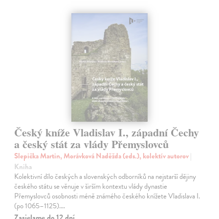
Český kníže Vladislav I., západní Čechy
a český stát za vlády Přemyslovců
Slepička Martin, Morávková Naděžda (eds.), kolektív autorov
|
Kniha
Kolektivní dílo českých a slovenských odborníků na nejstarší dějiny
českého státu se věnuje v širším kontextu vlády dynastie
Přemyslovců osobnosti méně známého českého knížete Vladislava I.
(po 1065–1125).…
Zasielame do 12 dní