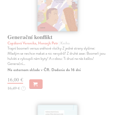
Generační konflikt
Capáková Veronika, Honzejk Petr
| Kniha
Trapní boomeři versus sněhové vločky Z jedné strany slyšíme:
Mladým se nechce makat a nic nevydrží! Z druhé zase: Boomeři jsou
hulváti a vykoupili nám byty! A z obou: Ti druzí na nás kašlou!
Generační…
Na externom sklade v ČR. Dodanie do 16 dní
16,00 €
16,49 €
?