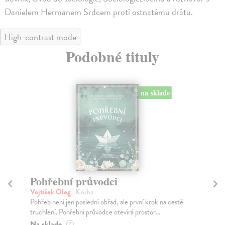
Danielem Hermanem Srdcem proti ostnatému drátu.
High-contrast mode
Podobné tituly
na sklade
Pohřební průvodci
S
Vojtíšek Oleg
| Kniha
Kel
Pohřeb není jen poslední obřad, ale první krok na cestě
Kni
truchlení. Pohřební průvodce otevírá prostor...
soc
neb
Na sklade
?