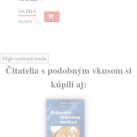
Za
16,00 €
15
16,49 €
?
15
High-contrast mode
Čitatelia s podobným vkusom si
kúpili aj: