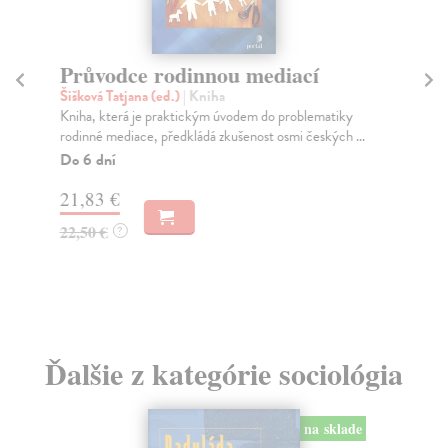
Průvodce rodinnou mediací
Š
Šišková Tatjana (ed.)
| Kniha
Jař
Kniha, která je praktickým úvodem do problematiky
Výb
rodinné mediace, předkládá zkušenost osmi českých ...
Úra
...
Do 6 dní
Za
21,83 €
4,
22,50 €
?
4,
Ďalšie z kategórie sociológia
na sklade