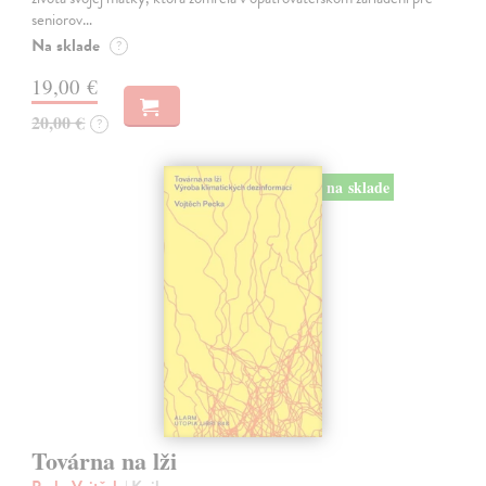
seniorov…
Na sklade
?
19,00 €
20,00 €
?
na sklade
Továrna na lži