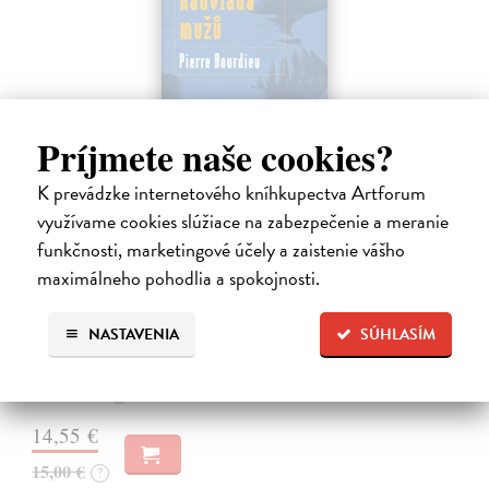
Príjmete naše cookies?
K prevádzke internetového kníhkupectva Artforum
využívame cookies slúžiace na zabezpečenie a meranie
funkčnosti, marketingové účely a zaistenie vášho
Nadvláda mužů
maximálneho pohodlia a spokojnosti.
Bourdieu Pierre
| Kniha
Mužská dominance je tak zakotvena v našich společenských
praktikách a našem nevědomí, že si jí sotva všímáme; je natolik v
NASTAVENIA
SÚHLASÍM
souladu s našimi očekáváními, že ji jen těžko zpochybňujeme.
Bourdieu vychází…
Na sklade
?
14,55 €
15,00 €
?