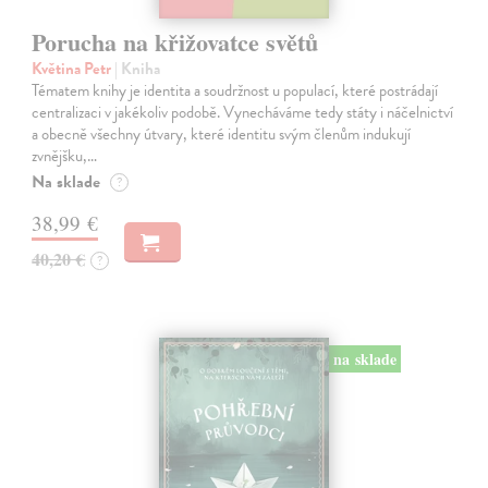
Porucha na křižovatce světů
Květina Petr
| Kniha
Tématem knihy je identita a soudržnost u populací, které postrádají
centralizaci v jakékoliv podobě. Vynecháváme tedy státy i náčelnictví
a obecně všechny útvary, které identitu svým členům indukují
zvnějšku,…
Na sklade
?
38,99 €
40,20 €
?
na sklade