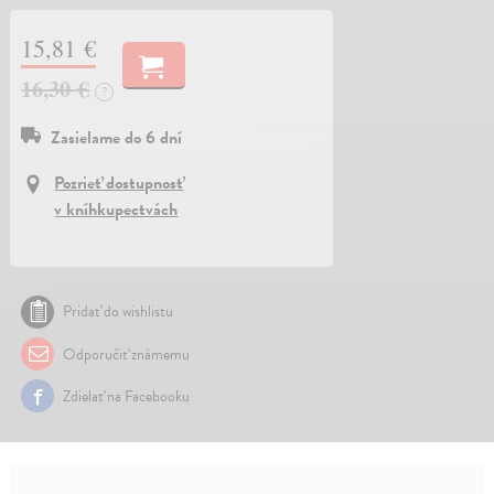
15,81 €
16,30 €
?
Zasielame do 6 dní
Pozrieť dostupnosť
v kníhkupectvách
Pridať do wishlistu
Odporučiť známemu
Zdielať na Facebooku