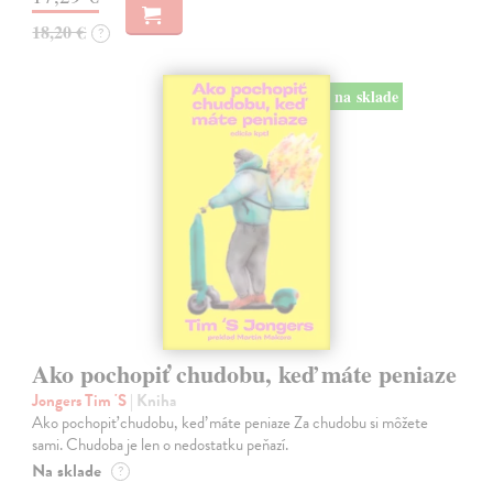
18,20 €
?
na sklade
Ako pochopiť chudobu, keď máte peniaze
Jongers Tim 'S
| Kniha
Ako pochopiť chudobu, keď máte peniaze Za chudobu si môžete
sami. Chudoba je len o nedostatku peňazí.
Na sklade
?