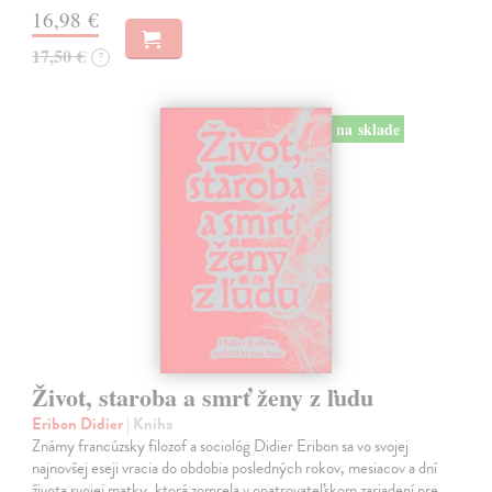
16,98 €
17,50 €
?
na sklade
Život, staroba a smrť ženy z ľudu
Eribon Didier
| Kniha
Známy francúzsky filozof a sociológ Didier Eribon sa vo svojej
najnovšej eseji vracia do obdobia posledných rokov, mesiacov a dní
života svojej matky, ktorá zomrela v opatrovateľskom zariadení pre