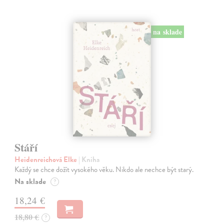
na sklade
Stáří
Heidenreichová Elke
| Kniha
Každý se chce dožít vysokého věku. Nikdo ale nechce být starý.
Na sklade
?
18,24 €
18,80 €
?