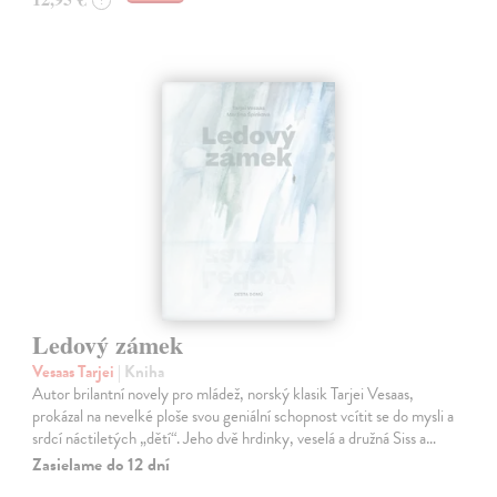
?
Ledový zámek
Vesaas Tarjei
| Kniha
Autor brilantní novely pro mládež, norský klasik Tarjei Vesaas,
prokázal na nevelké ploše svou geniální schopnost vcítit se do mysli a
srdcí náctiletých „dětí“. Jeho dvě hrdinky, veselá a družná Siss a…
Zasielame do 12 dní