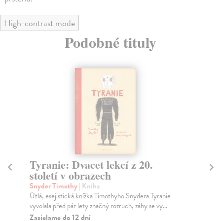
High-contrast mode
Podobné tituly
Tyranie: Dvacet lekcí z 20.
L
století v obrazech
Ves
Aut
Snyder Timothy
| Kniha
Ves
Útlá, esejistická knížka Timothyho Snydera Tyranie
vyvolala před pár lety značný rozruch, záhy se vy...
Za
Zasielame do 12 dní