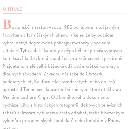
O TITULE
B
ostonský maraton v roce 1982 byl bitvou mezi jasným
favoritem a farmářským klukem. Říká se, že by outsider
vyhrál nebýt doprovodné policejní motorky v poslední
zatáčce. Tyto a další kapitoly z dějin běhání přináší výpravná
komiksová kniha, která snoubí cit pro zajímavosti i pro ironii.
Najdete tu malé velké běžecké události a krátké komiksy o
dlouhých závodech. Zavedou nás také do Oxfordu
padesátých let, Kalifornie let osmdesátých, nebo do lesů
uprostřed Tennessee, kousek od věznice, ze které utekl vrah
Martina Luthera Kinga. Od komiksového dokumentu
vycházejícího z historických fotografií, dobových televizních
záběrů či literatury budeme často odbíhat, třeba k běžeckým
výkonům prezidentských kandidátů nebo hobitům v Pánovi
prstenu.