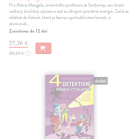
Pro Alaina Mangela, emeritního profesora ze Sorbonny, sex ztratil
veškerý živočišný význam a stal se zdrojem posvátné energie. Začal se
oblékat do fialové, která je barvou spirituální otevřenosti, a
skoncoval…
Zasielame do 12 dní
27,26 €
28,10 €
?
dotlač