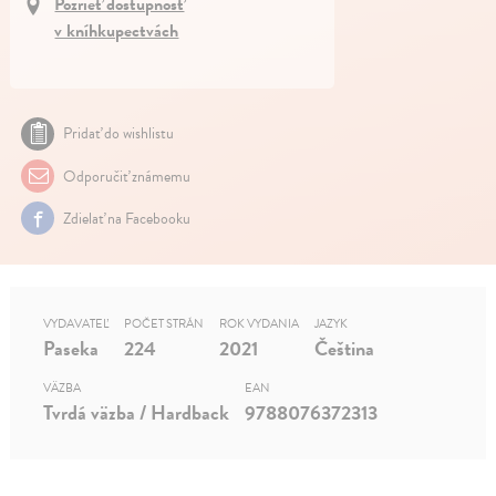
Pozrieť dostupnosť
v kníhkupectvách
Pridať do wishlistu
Odporučiť známemu
Zdielať na Facebooku
VYDAVATEĽ
POČET STRÁN
ROK VYDANIA
JAZYK
Paseka
224
2021
Čeština
VÄZBA
EAN
Tvrdá väzba / Hardback
9788076372313