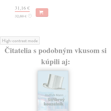
17
31,16 €
18
32,80 €
?
High-contrast mode
Čitatelia s podobným vkusom si
kúpili aj: