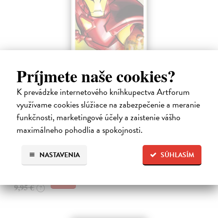
Príjmete naše cookies?
Iron Man. Nikdy sa nevzdáva
K prevádzke internetového kníhkupectva Artforum
kolektív autorov
| Kniha
využívame cookies slúžiace na zabezpečenie a meranie
Tony Stark - či už ako miliardár a vynálezca, alebo ako oceľový
funkčnosti, marketingové účely a zaistenie vášho
bojovník Iron Man - má jediný cieľ: Urobiť zo sveta lepšie a
maximálneho pohodlia a spokojnosti.
bezpečnejšie miesto. Aby to dosiahol, nebojí sa vydať ani do tých
najnebezpečnejších…
Na sklade
NASTAVENIA
SÚHLASÍM
9,45 €
9,95 €
?