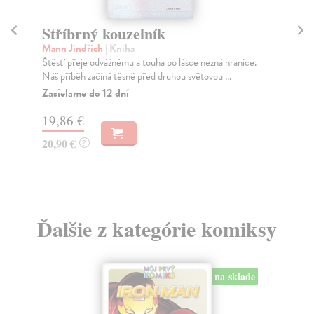
Stříbrný kouzelník
Pr
Mann Jindřich
| Kniha
Kab
Štěstí přeje odvážnému a touha po lásce nezná hranice.
Poz
Náš příběh začíná těsně před druhou světovou ...
Je 
Zasielame do 12 dní
Za
19,86 €
3,
20,90 €
3,
?
Ďalšie z kategórie komiksy
na sklade