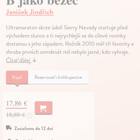
Janíček Jindřich
Ultramaraton skrze údolí Sierry Nevady startuje před
východem slunce a ti nejrychlejší se do cílové rovinky
dostanou s jeho západem. Ročník 2010 měl tři favority a
zhruba prvních osmdesát mil nebylo jasné, kdo vyhraje.
Čítať ďalej
↓
Kúpiť
Rezervovať v kníhkupectve
17,86 €
18,80 €
?
Zasielame do 12 dní