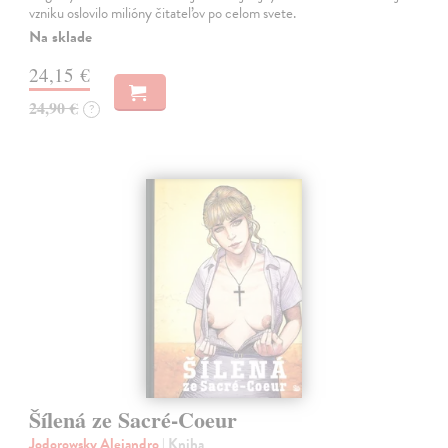
vzniku oslovilo milióny čitateľov po celom svete.
Na sklade
24,15 €
24,90 €
?
Šílená ze Sacré-Coeur
Jodorowsky Alejandro
| Kniha