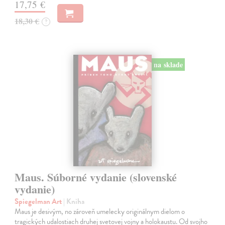
17,75 €
18,30 €
?
na sklade
Maus. Súborné vydanie (slovenské
vydanie)
Spiegelman Art
| Kniha
Maus je desivým, no zároveň umelecky originálnym dielom o
tragických udalostiach druhej svetovej vojny a holokaustu. Od svojho