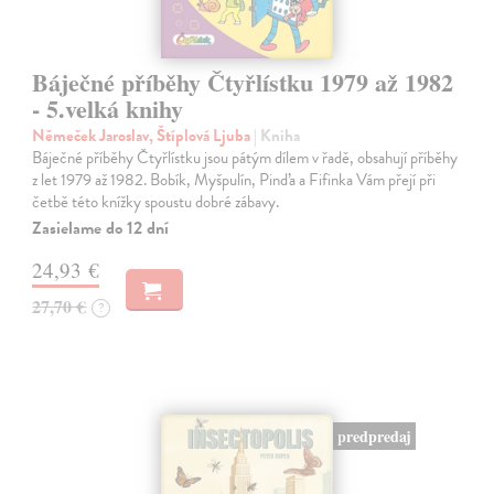
Báječné příběhy Čtyřlístku 1979 až 1982
- 5.velká knihy
Němeček Jaroslav, Štíplová Ljuba
| Kniha
Báječné příběhy Čtyřlístku jsou pátým dílem v řadě, obsahují příběhy
z let 1979 až 1982. Bobík, Myšpulín, Pinďa a Fifinka Vám přejí při
četbě této knížky spoustu dobré zábavy.
Zasielame do 12 dní
24,93 €
27,70 €
?
predpredaj