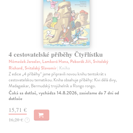
4 cestovatelské příběhy Čtyřlístku
Němeček Jaroslav, Lamková Hana, Poborák Jiří, Svitalský
Richard, Svitalský Slavomír
| Kniha
Z edice „4 příběhy“ jsme připravili novou knihu tentokrát s
cestovatelskou tematikou. Kniha obsahuje příběhy: Kivi dělá divy,
Madagaskar, Bermudský trojúhelník a Rongo rongo.
Čaká sa dotlač, vychádza 14.8.2026, zasielame do 7 dní od
dotlače
15,71 €
16,20 €
?