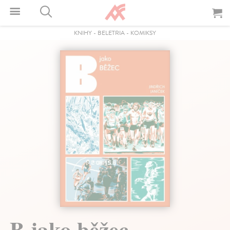
KNIHY
-
BELETRIA
-
KOMIKSY
B jako běžec