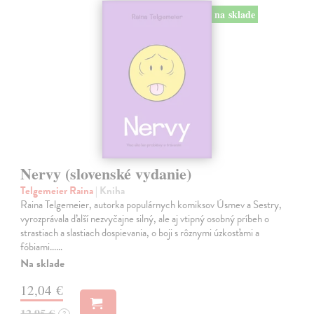
na sklade
Nervy (slovenské vydanie)
Telgemeier Raina
| Kniha
Raina Telgemeier, autorka populárnych komiksov Úsmev a Sestry,
vyrozprávala ďalší nezvyčajne silný, ale aj vtipný osobný príbeh o
strastiach a slastiach dospievania, o boji s rôznymi úzkosťami a
fóbiami...…
Na sklade
12,04 €
12,95 €