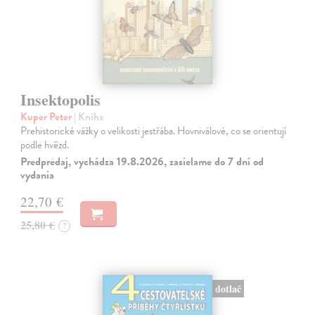
Insektopolis
Kuper Peter
| Kniha
Prehistorické vážky o velikosti jestřába. Hovniválové, co se orientují
podle hvězd.
Predpredaj, vychádza 19.8.2026, zasielame do 7 dní od
vydania
22,70 €
25,80 €
?
dotlač