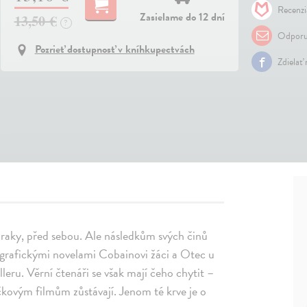
Recenzi
Zasielame do 12 dní
13,50 €
?
Odporu
Pozrieť dostupnosť v kníhkupectvách
Zdielať
ízraky, před sebou. Ale následkům svých činů
grafickými novelami Cobainovi žáci a Otec u
leru. Věrní čtenáři se však mají čeho chytit –
éčkovým filmům zůstávají. Jenom té krve je o