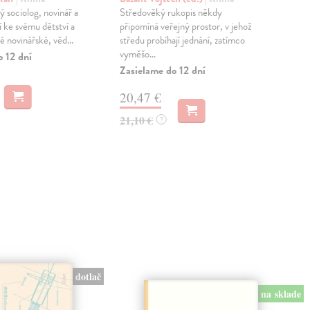
 sociolog, novinář a
Středověký rukopis někdy
Od 
cí ke svému dětství a
připomíná veřejný prostor, v jehož
k m
 novinářské, věd...
středu probíhají jednání, zatímco
pro
vyměšo...
čten
o 12 dní
Zasielame do 12 dní
Dod
skl
20,47 €
dní
21,10 €
?
13
13,
dotlač
na sklade