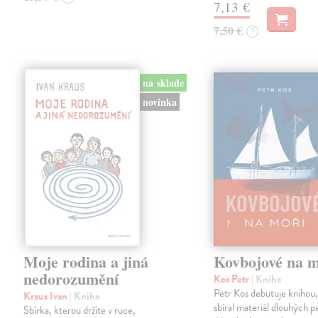
7,13 €
7,50 €
?
na sklade
novinka
Moje rodina a jiná
Kovbojové na m
nedorozumění
Kos Petr
| Kniha
Petr Kos debutuje knihou,
Kraus Ivan
| Kniha
sbíral materiál dlouhých pa
Sbírka, kterou držíte v ruce,