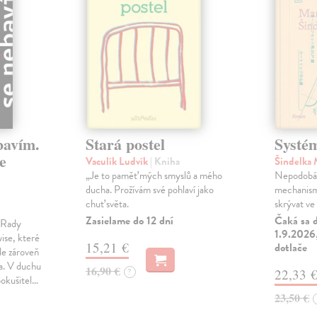
bavím.
Stará postel
Systé
e
Vaculík Ludvík
| Kniha
Šindelka
„Je to paměť mých smyslů a mého
Nepodobá s
ducha. Prožívám své pohlaví jako
mechanism
chuť světa.
skrývat ve 
Zasielame do 12 dní
Čaká sa d
m Rady
1.9.2026,
ise, které
15,21 €
dotlače
le zároveň
ka. V duchu
16,90 €
?
22,33 
pokušitel…
23,50 €