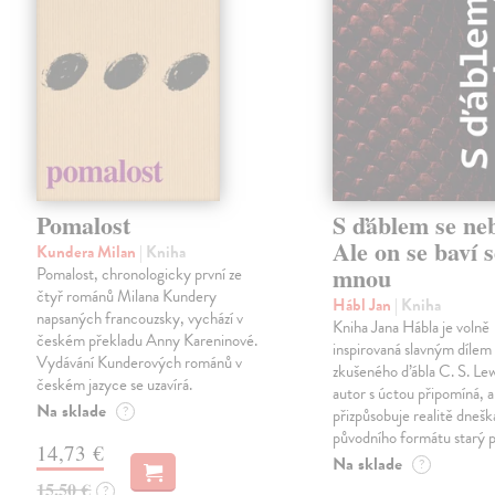
Pomalost
S ďáblem se ne
Ale on se baví s
Kundera Milan
| Kniha
mnou
Pomalost, chronologicky první ze
čtyř románů Milana Kundery
Hábl Jan
| Kniha
napsaných francouzsky, vychází v
Kniha Jana Hábla je volně
českém překladu Anny Kareninové.
inspirovaná slavným díle
Vydávání Kunderových románů v
zkušeného ďábla C. S. Lew
českém jazyce se uzavírá.
autor s úctou připomíná, a
Na sklade
?
přizpůsobuje realitě dneš
původního formátu starý 
14,73 €
Na sklade
?
15,50 €
?