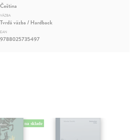
Čeština
VÄZBA
Tvrdá väzba / Hardback
EAN
9788025735497
na sklade