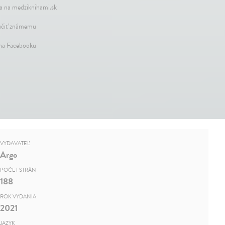
a na medziknihami.sk
čiť známemu
 na Facebooku
VYDAVATEĽ
Argo
POČET STRÁN
188
ROK VYDANIA
2021
JAZYK