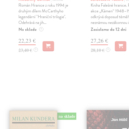
Román Hranice z roku 1994 je
Kniha Falešné hranice.
druhým dílem McCarthyho
akce „Kámen“ 1948–1
legendární "Hraniční trilogie".
odkrývá doposud téměř
Odehrává na jih...
neznámou nezákonnou či
Na sklade
Zasielame do 12 dní
?
22,23 €
27,26 €
23,40 €
28,10 €
?
?
na sklade