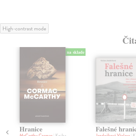
High-contrast mode
Čit
na sklade
Hranice
Falešné hrani
McCarthy Cormac
| Kniha
Jandečková Václava
| 