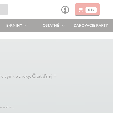
0 ks
E-KNIHY
OSTATNÉ
DAROVACIE KARTY
chu vymklo z ruky.
Čítať ďalej
↓
o wishlistu