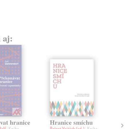
 aj:
vat hranice
Hranice smíchu
Hr
Ralf
| Kniha
Bažant Vojtěch (ed.)
| Kniha
Grz