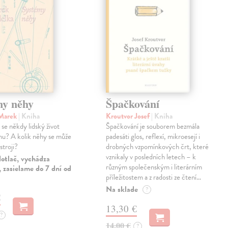
my něhy
Špačkování
 Marek
| Kniha
Kroutvor Josef
| Kniha
e někdy lidský život
Špačkování je souborem bezmála
u? A kolik něhy se může
padesáti glos, reflexí, mikroesejí i
stroji?
drobných vzpomínkových črt, které
vznikaly v posledních letech – k
otlač, vychádza
různým společenským i literárním
 zasielame do 7 dní od
příležitostem a z radosti ze čtení…
Na sklade
?
€
13,30 €
?
14,00 €
?