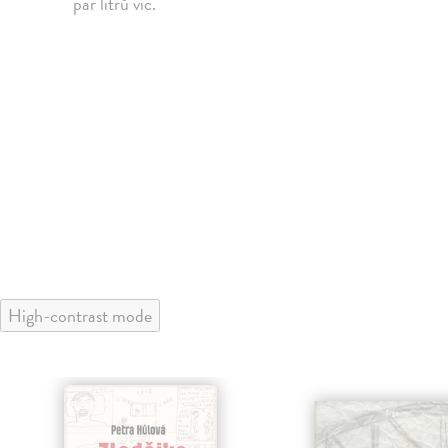
pár litrů víc.
High-contrast mode