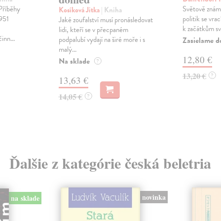
 Příběhy
Světově známý
Kosíková Jitka
| Kniha
951
politik se vra
Jaké zoufalství musí pronásledovat
k začátkům své
lidi, kteří se v přecpaném
nn...
podpalubí vydají na širé moře i s
Zasielame d
malý...
12,80 €
Na sklade
?
13,20 €
?
13,63 €
14,05 €
?
Ďalšie z kategórie česká beletria
novinka
na sklade