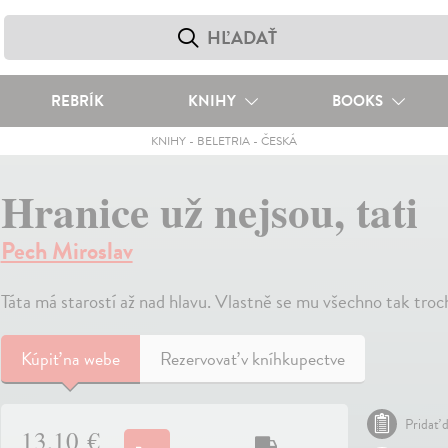
REBRÍK
KNIHY
BOOKS
KNIHY
-
BELETRIA
-
ČESKÁ
Hranice už nejsou, tati
Pech Miroslav
Táta má starostí až nad hlavu. Vlastně se mu všechno tak tro
Kúpiť
na webe
Rezervovať v kníhkupectve
Pridať d
13,10 €