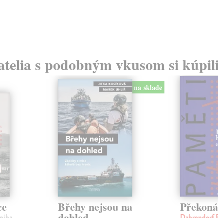
atelia s podobným vkusom si kúpili
na sklade
ce
Břehy nejsou na
Překoná
dohled
Kniha
Dahrendorf 