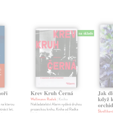
na sklade
oři
Krev Kruh Černá
Jak dl
když 
Wollmann Radek
| Kniha
orchid
 na kterou
Nakladatelství Alarm vydává druhou
tnáct let.
prozaickou knihu. Kniha od Radka
Škrdlíkov