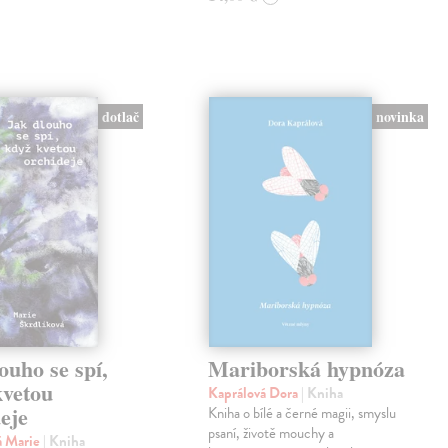
novinka
dotlač
ouho se spí,
Mariborská hypnóza
kvetou
Kaprálová Dora
| Kniha
eje
Kniha o bílé a černé magii, smyslu
psaní, životě mouchy a
á Marie
| Kniha