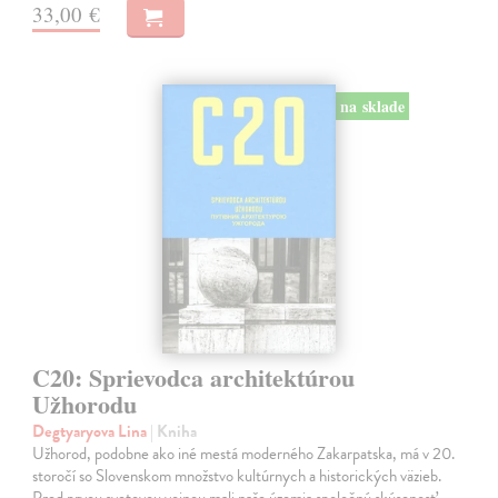
33,00 €
na sklade
C20: Sprievodca architektúrou
Užhorodu
Degtyaryova Lina
| Kniha
Užhorod, podobne ako iné mestá moderného Zakarpatska, má v 20.
storočí so Slovenskom množstvo kultúrnych a historických väzieb.