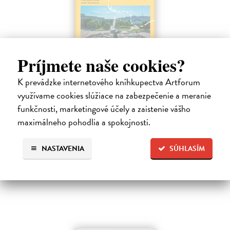
Príjmete naše cookies?
Predtým a potom
K prevádzke internetového kníhkupectva Artforum
Vallo Matúš
| Kniha
využívame cookies slúžiace na zabezpečenie a meranie
Predtým tu bola vízia skupiny nadšencov, ktorí chceli premeniť
hlavné mesto Slovenska na modernú európsku metropolu. Dnes je tu
funkčnosti, marketingové účely a zaistenie vášho
Bratislava a jej primátor Matúš Vallo, ktorí ukazujú, že aj zdanlivo
maximálneho pohodlia a spokojnosti.
naivné…
Na sklade
?
NASTAVENIA
SÚHLASÍM
18,55 €
19,95 €
?