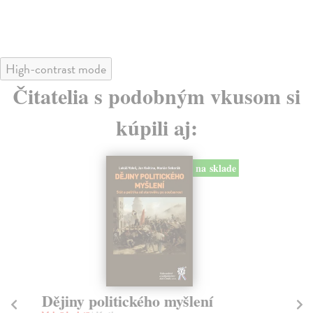
High-contrast mode
Čitatelia s podobným vkusom si
kúpili aj:
na sklade
Dějiny politického myšlení
Kr