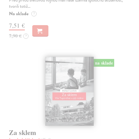
Pred prvou svetovou vojnou mali naše územia spoločnú skúsenosť,
tvorili totiž…
Na sklade
?
7,51 €
7,90 €
?
na sklade
Za sklem