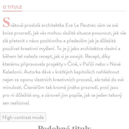
O TITULE
S
větově proslulá architektka Eva Le Peutrec vám ve své
knize prozradí, jak vás mohou složité situace posunout, jak vše
zlé přetavit v něco pozitivního a především jak je důležité
používat kreativní myšlení. To je jí jako architektce vlastní a
během let nalezla recept, jak si je osvojit. Recept, díky
kterému připravovala projekty v Číně, v Paříži nebo v Nové
Kaledonii. Autorka dává v krátkých kapitolách nahlédnout
nejen za oponu vlastních kreativních procesů, ale také do své
minulosti. Čtenářům tak kromě jiného prozradí, proč jsou
pro ni důležité sny, a zároveň jim popíše, jak se jeden takový
sen realizoval.
High-contrast mode
Podobné tituly