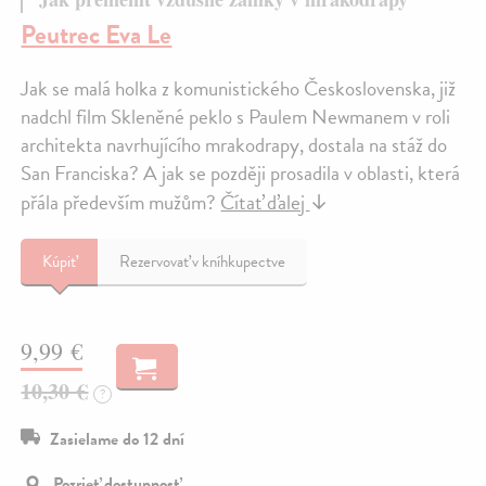
Peutrec Eva Le
Jak se malá holka z komunistického Československa, již
nadchl film Skleněné peklo s Paulem Newmanem v roli
architekta navrhujícího mrakodrapy, dostala na stáž do
San Franciska? A jak se později prosadila v oblasti, která
přála především mužům?
Čítať ďalej
↓
Kúpiť
Rezervovať v kníhkupectve
9,99 €
10,30 €
?
Zasielame do 12 dní
Pozrieť dostupnosť