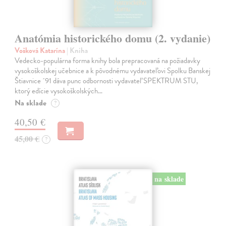
Anatómia historického domu (2. vydanie)
Vošková Katarína
| Kniha
Vedecko-populárna forma knihy bola prepracovaná na požiadavky
vysokoškolskej učebnice a k pôvodnému vydavateľovi Spolku Banskej
Štiavnice ´91 dáva punc odbornosti vydavateľ SPEKTRUM STU,
ktorý edície vysokoškolských…
Na sklade
?
40,50 €
45,00 €
?
na sklade