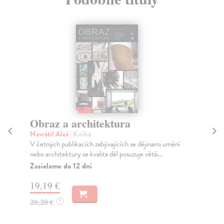
Obraz a architektura
Č
Navrátil Aleš
| Kniha
Jir
V četných publikacích zabývajících se dějinami umění
Tém
nebo architektury se kvalita děl posuzuje větši...
vzt
arc
Zasielame do 12 dní
Za
19,19 €
18
20,20 €
?
19