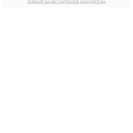
ZOBRAZIŤ ĎALŠIE Z KATEGÓRIE ARCHITEKTÚRA