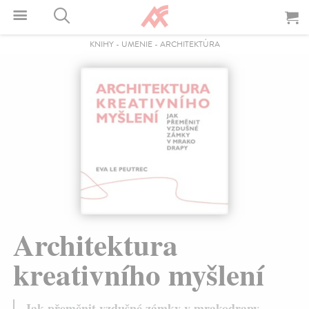
KNIHY
-
UMENIE
-
ARCHITEKTÚRA
Architektura
kreativního myšlení
Jak přeměnit vzdušné zámky v mrakodrapy