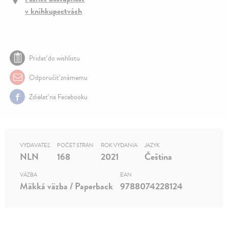
v kníhkupectvách
Pridať do wishlistu
Odporučiť známemu
Zdielať na Facebooku
VYDAVATEĽ
POČET STRÁN
ROK VYDANIA
JAZYK
NLN
168
2021
Čeština
VÄZBA
EAN
Mäkká väzba / Paperback
9788074228124