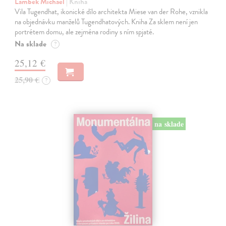
Lambek Michael
| Kniha
Vila Tugendhat, ikonické dílo architekta Miese van der Rohe, vznikla
na objednávku manželů Tugendhatových. Kniha Za sklem není jen
portrétem domu, ale zejména rodiny s ním spjaté.
Na sklade
?
25,12 €
25,90 €
?
na sklade