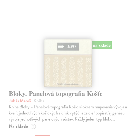
na sklade
Bloky. Panelová topografia Košíc
Juhás Maroš
| Kniha
Kniha Bloky – Panelová topografia Košíc si okrem mapovania vývoja a
kvalít jednotlivých košických sídlisk vytýčila za cieľ popísať aj genézu
vývoja jednotlivých panelových sústav. Každý jeden typ bloku…
Na sklade
?