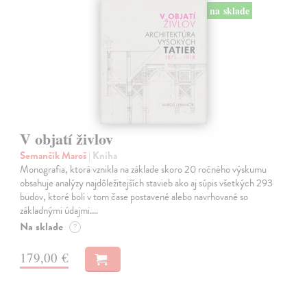
na sklade
V objatí živlov
Semančík Maroš
| Kniha
Monografia, ktorá vznikla na základe skoro 20 ročného výskumu
obsahuje analýzy najdôležitejších stavieb ako aj súpis všetkých 293
budov, ktoré boli v tom čase postavené alebo navrhované so
základnými údajmi.…
Na sklade
?
179,00 €