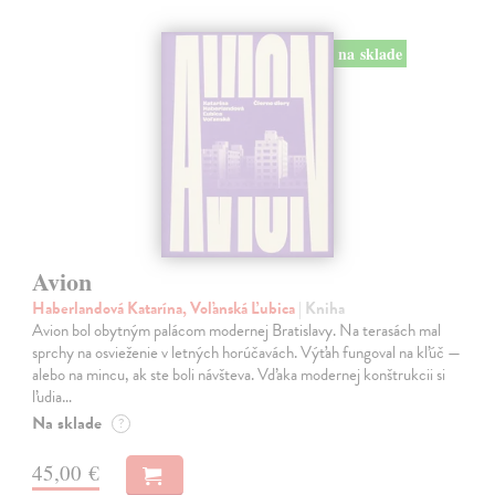
na sklade
Avion
Haberlandová Katarína, Voľanská Ľubica
| Kniha
Avion bol obytným palácom modernej Bratislavy. Na terasách mal
sprchy na osvieženie v letných horúčavách. Výťah fungoval na kľúč —
alebo na mincu, ak ste boli návšteva. Vďaka modernej konštrukcii si
ľudia…
Na sklade
?
45,00 €