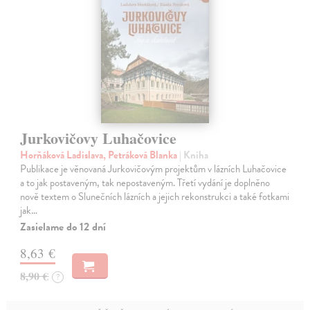
Jurkovičovy Luhačovice
Horňáková Ladislava, Petráková Blanka
| Kniha
Publikace je věnovaná Jurkovičovým projektům v lázních Luhačovice
a to jak postaveným, tak nepostaveným. Třetí vydání je doplněno
nově textem o Slunečních lázních a jejich rekonstrukci a také fotkami
jak…
Zasielame do 12 dní
8,63 €
8,90 €
?