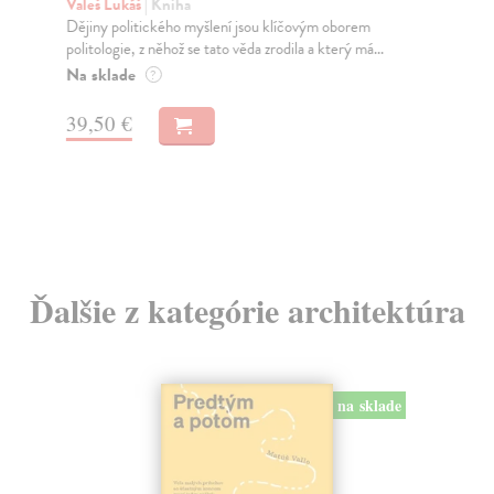
Valeš Lukáš
| Kniha
Po
Dějiny politického myšlení jsou klíčovým oborem
Bar
politologie, z něhož se tato věda zrodila a který má...
věn
Na sklade
Do
?
29
39,50 €
30
Ďalšie z kategórie architektúra
na sklade