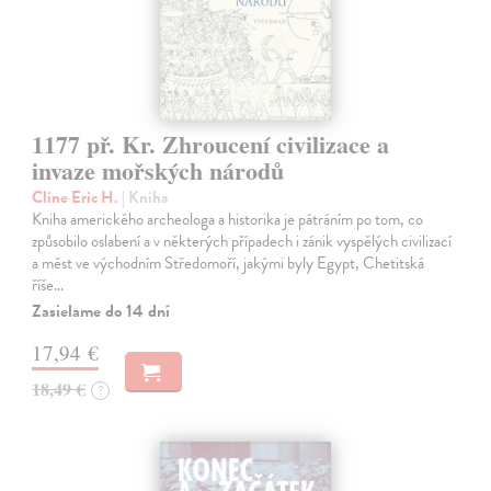
1177 př. Kr. Zhroucení civilizace a
invaze mořských národů
Cline Eric H.
| Kniha
Kniha amerického archeologa a historika je pátráním po tom, co
způsobilo oslabení a v některých případech i zánik vyspělých civilizací
a měst ve východním Středomoří, jakými byly Egypt, Chetitská
říše…
Zasielame do 14 dní
17,94 €
18,49 €
?