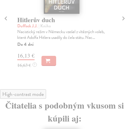
Hitlerův duch
S
Duffack J.J.
| Kniha
Am
Nacistický režim v Německu vzešel z vítězných voleb,
Už 
které Adolfa Hitlera usadily do čela státu. Nac...
pří
Do 4 dní
Za
16,13 €
22
16,63 €
23
?
High-contrast mode
Čitatelia s podobným vkusom si
kúpili aj: