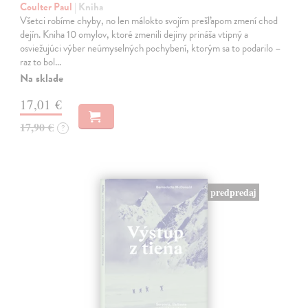
Coulter Paul
| Kniha
Všetci robíme chyby, no len málokto svojím prešľapom zmení chod
dejín. Kniha 10 omylov, ktoré zmenili dejiny prináša vtipný a
osviežujúci výber neúmyselných pochybení, ktorým sa to podarilo –
raz to bol…
Na sklade
17,01 €
17,90 €
?
predpredaj