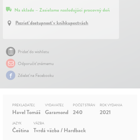
Na sklade – Zasielame nasledujúci pracovný deň
Pozrieť dostupnosť v kníhkupectvách
Pridať do wishlistu
Odporučiť známemu
Zdielať na Facebooku
PREKLADATEĽ
VYDAVATEĽ
POČET STRÁN
ROK VYDANIA
Havel Tomáš
Garamond
240
2021
JAZYK
VÄZBA
Čeština
Tvrdá väzba / Hardback