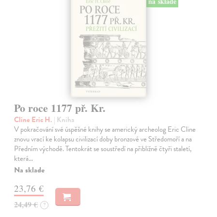
na sklade
Po roce 1177 př. Kr.
Cline Eric H.
| Kniha
V pokračování své úspěšné knihy se americký archeolog Eric Cline
znovu vrací ke kolapsu civilizací doby bronzové ve Středomoří a na
Předním východě. Tentokrát se soustředí na přibližně čtyři staletí,
která…
Na sklade
23,76 €
24,49 €
?