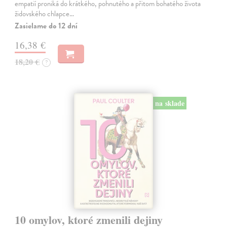
empatií proniká do krátkého, pohnutého a přitom bohatého života
židovského chlapce…
Zasielame do 12 dní
16,38 €
18,20 €
?
na sklade
10 omylov, ktoré zmenili dejiny