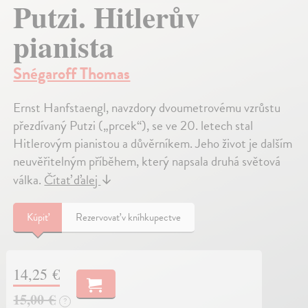
Putzi. Hitlerův
pianista
Snégaroff Thomas
Ernst Hanfstaengl, navzdory dvoumetrovému vzrůstu
přezdívaný Putzi („prcek“), se ve 20. letech stal
Hitlerovým pianistou a důvěrníkem. Jeho život je dalším
neuvěřitelným příběhem, který napsala druhá světová
válka.
Čítať ďalej
↓
Kúpiť
Rezervovať v kníhkupectve
14,25 €
15,00 €
?