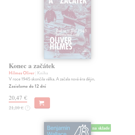
Konec a začátek
Hilmes Oliver
| Kniha
V roce 1945 skončila válka. A začala nová éra dějin.
Zasielame do 12 dní
20,47 €
21,10 €
?
na sklade