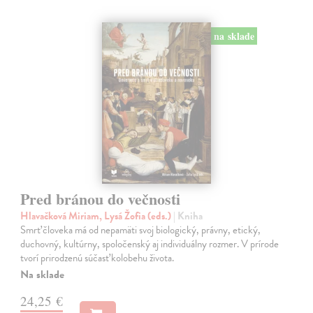
na sklade
Pred bránou do večnosti
Hlavačková Miriam, Lysá Žofia (eds.)
| Kniha
Smrť človeka má od nepamäti svoj biologický, právny, etický,
duchovný, kultúrny, spoločenský aj individuálny rozmer. V prírode
tvorí prirodzenú súčasť kolobehu života.
Na sklade
24,25 €