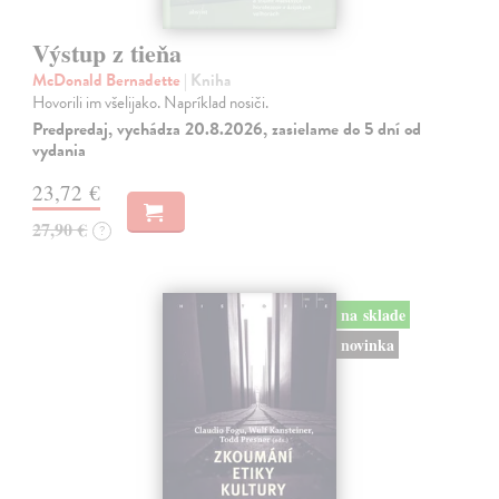
Výstup z tieňa
McDonald Bernadette
| Kniha
Hovorili im všelijako. Napríklad nosiči.
Predpredaj, vychádza 20.8.2026, zasielame do 5 dní od
vydania
23,72 €
27,90 €
?
na sklade
novinka