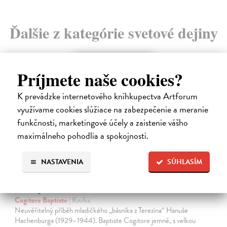
Ďalšie z kategórie svetové dejiny
novinka
Príjmete naše cookies?
K prevádzke internetového kníhkupectva Artforum
využívame cookies slúžiace na zabezpečenie a meranie
funkčnosti, marketingové účely a zaistenie vášho
maximálneho pohodlia a spokojnosti.
NASTAVENIA
SÚHLASÍM
Chlapec kometa
Cogitore Baptiste
| Kniha
Neuvěřitelný příběh mladičkého „básníka z Terezína“ Hanuše
Hachenburga (1929–1944). Baptiste Cogitore jemně, s velkou