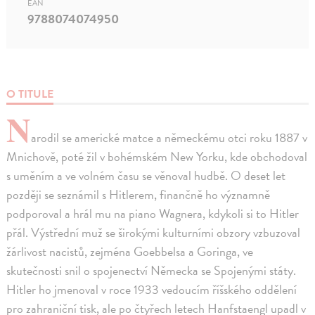
EAN
9788074074950
O TITULE
N
arodil se americké matce a německému otci roku 1887 v
Mnichově, poté žil v bohémském New Yorku, kde obchodoval
s uměním a ve volném času se věnoval hudbě. O deset let
později se seznámil s Hitlerem, finančně ho významně
podporoval a hrál mu na piano Wagnera, kdykoli si to Hitler
přál. Výstřední muž se širokými kulturními obzory vzbuzoval
žárlivost nacistů, zejména Goebbelsa a Goringa, ve
skutečnosti snil o spojenectví Německa se Spojenými státy.
Hitler ho jmenoval v roce 1933 vedoucím říšského oddělení
pro zahraniční tisk, ale po čtyřech letech Hanfstaengl upadl v