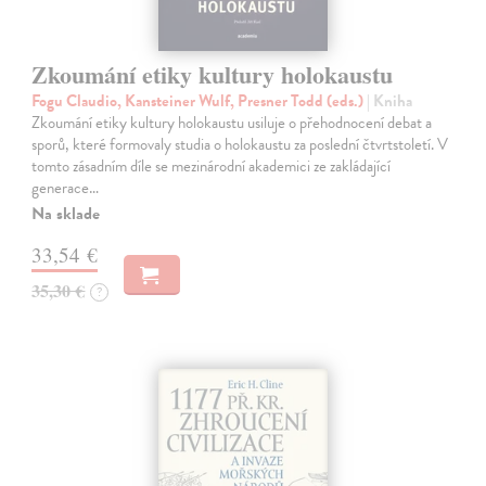
Zkoumání etiky kultury holokaustu
Fogu Claudio, Kansteiner Wulf, Presner Todd (eds.)
| Kniha
Zkoumání etiky kultury holokaustu usiluje o přehodnocení debat a
sporů, které formovaly studia o holokaustu za poslední čtvrtstoletí. V
tomto zásadním díle se mezinárodní akademici ze zakládající
generace…
Na sklade
33,54 €
35,30 €
?