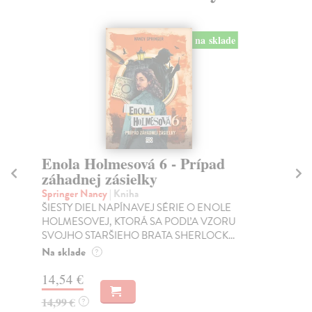
na sklade
Enola Holmesová 6 - Prípad
E
záhadnej zásielky
ta
Springer Nancy
| Kniha
Sp
ŠIESTY DIEL NAPÍNAVEJ SÉRIE O ENOLE
PI
HOLMESOVEJ, KTORÁ SA PODĽA VZORU
HO
SVOJHO STARŠIEHO BRATA SHERLOCK...
SV
Na sklade
Na
?
14,54 €
14
14,99 €
14
?