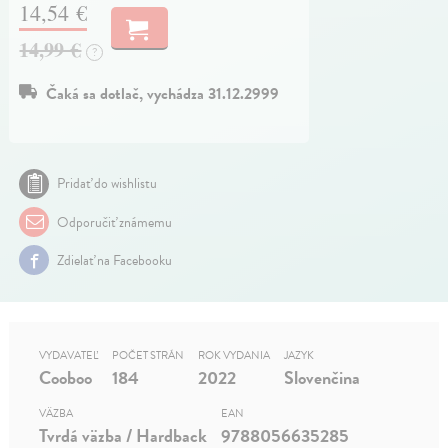
14,54 €
14,99 €
?
Čaká sa dotlač, vychádza 31.12.2999
Pridať do wishlistu
Odporučiť známemu
Zdielať na Facebooku
VYDAVATEĽ
POČET STRÁN
ROK VYDANIA
JAZYK
Cooboo
184
2022
Slovenčina
VÄZBA
EAN
Tvrdá väzba / Hardback
9788056635285