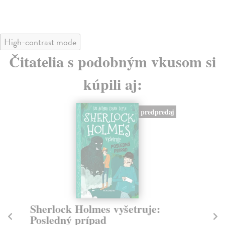
High-contrast mode
Čitatelia s podobným vkusom si
kúpili aj:
predpredaj
Sherlock Holmes vyšetruje:
Ve
Posledný prípad
vo