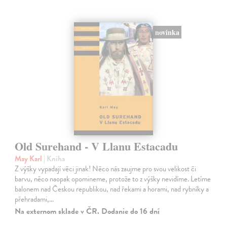
novinka
Old Surehand - V Llanu Estacadu
May Karl
| Kniha
Z výšky vypadají věci jinak! Něco nás zaujme pro svou velikost či
barvu, něco naopak opomineme, protože to z výšky nevidíme. Letíme
balonem nad Českou republikou, nad řekami a horami, nad rybníky a
přehradami,…
Na externom sklade v ČR. Dodanie do 16 dní