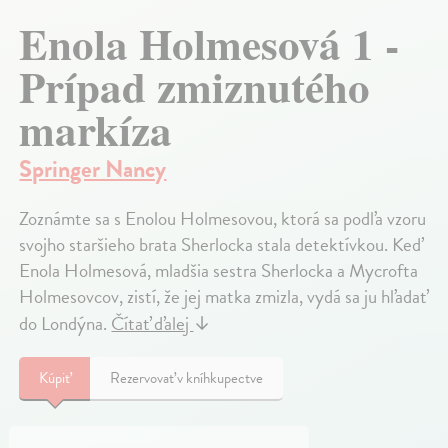
Enola Holmesová 1 -
Prípad zmiznutého
markíza
Springer Nancy
Zoznámte sa s Enolou Holmesovou, ktorá sa podľa vzoru
svojho staršieho brata Sherlocka stala detektívkou. Keď
Enola Holmesová, mladšia sestra Sherlocka a Mycrofta
Holmesovcov, zistí, že jej matka zmizla, vydá sa ju hľadať
do Londýna.
Čítať ďalej
↓
Kúpiť
Rezervovať v kníhkupectve