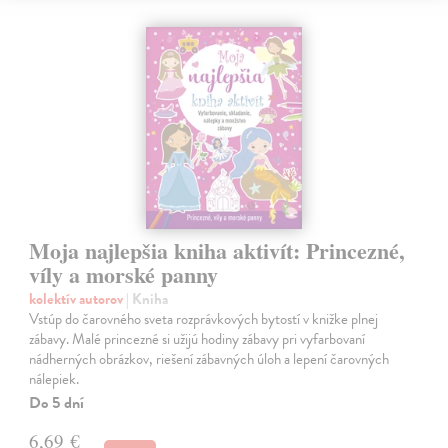
Moja najlepšia kniha aktivít: Princezné,
víly a morské panny
kolektív autorov
| Kniha
Vstúp do čarovného sveta rozprávkových bytostí v knižke plnej
zábavy. Malé princezné si užijú hodiny zábavy pri vyfarbovaní
nádherných obrázkov, riešení zábavných úloh a lepení čarovných
nálepiek.
Do 5 dní
6,69 €