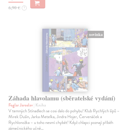
6,90 €
?
novinka
Záhada hlavolamu (sběratelské vydání)
Foglar Jaroslav
| Kniha
V temných Stínadlech se cosi dalo do pohybu! Klub Rychlých šípů –
Mirek Dušín, Jarka Metelka, Jindra Hojer, Červenáček a
Rychlonožka – u toho nesmí chybět! Když chlapci poznají příběh
zámečnického učně…