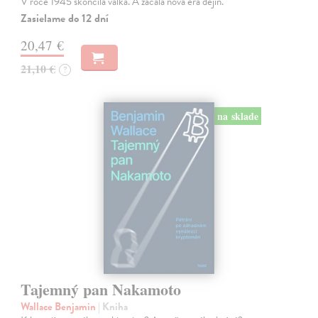
V roce 1945 skončila válka. A začala nová éra dějin.
Zasielame do 12 dní
20,47 €
21,10 €
?
na sklade
Tajemný pan Nakamoto
Wallace Benjamin
| Kniha