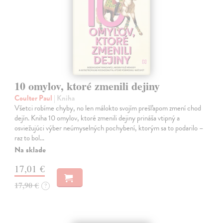
10 omylov, ktoré zmenili dejiny
Coulter Paul
| Kniha
Všetci robíme chyby, no len málokto svojím prešľapom zmení chod
dejín. Kniha 10 omylov, ktoré zmenili dejiny prináša vtipný a
osviežujúci výber neúmyselných pochybení, ktorým sa to podarilo –
raz to bol…
Na sklade
17,01 €
17,90 €
?