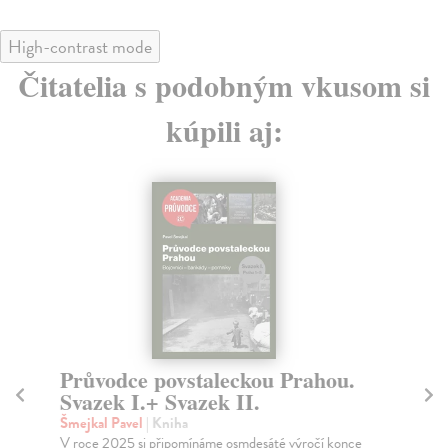
High-contrast mode
Čitatelia s podobným vkusom si
kúpili aj:
Edvard Beneš mezi Londýnem a
B
Moskvou
Šme
Pop
Kubelková Radka
| Kniha
záp
Edvard Beneš, významná postava prvého a druhého