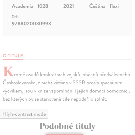
Academia
1028
2021
Čeština
flexi
EAN
9788020030993
O TITULE
K
romě osudů konkrétních vojáků, občanů předválečného
Československa, z nichž většina v SSSR prošla speciálním
výcvikem, jsou v knize vzpomínáni i jejich domácí pomocníci,
bez kterých by se stanovené cíle nepodařilo splnit.
High-contrast mode
Podobné tituly