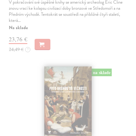
V pokračování své úspěšné knihy se americký archeolog Eric Cline
znovu vrací ke kolapsu civilizací doby bronzové ve Středomoří a na
Předním východě. Tentokrát se soustředí na přibližně čtyři staletí,
která…
Na sklade
23,76 €
24,49 €
?
na sklade