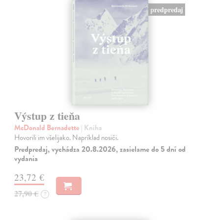
predpredaj
Výstup z tieňa
McDonald Bernadette
| Kniha
Hovorili im všelijako. Napríklad nosiči.
Predpredaj, vychádza 20.8.2026, zasielame do 5 dní od
vydania
23,72 €
27,90 €
?