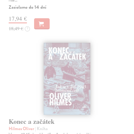
Zasielame do 14 dní
17,94 €
18,49 €
?
Konec a začátek
Hilmes Oliver
| Kniha