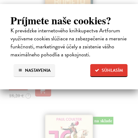
Príjmete naše cookies?
K prevádzke internetového kníhkupectva Artforum
Chlapec kometa
využívame cookies slúžiace na zabezpečenie a meranie
Cogitore Baptiste
| Kniha
funkčnosti, marketingové účely a zaistenie vášho
Neuvěřitelný příběh mladičkého „básníka z Terezína“ Hanuše
maximálneho pohodlia a spokojnosti.
Hachenburga (1929–1944). Baptiste Cogitore jemně, s velkou
empatií proniká do krátkého, pohnutého a přitom bohatého života
židovského chlapce…
NASTAVENIA
SÚHLASÍM
Zasielame do 12 dní
16,38 €
18,20 €
?
na sklade