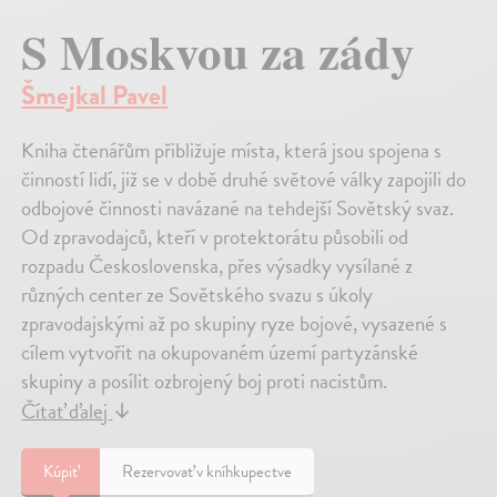
S Moskvou za zády
Šmejkal Pavel
Kniha čtenářům přibližuje místa, která jsou spojena s
činností lidí, již se v době druhé světové války zapojili do
odbojové činnosti navázané na tehdejší Sovětský svaz.
Od zpravodajců, kteří v protektorátu působili od
rozpadu Československa, přes výsadky vysílané z
různých center ze Sovětského svazu s úkoly
zpravodajskými až po skupiny ryze bojové, vysazené s
cílem vytvořit na okupovaném území partyzánské
skupiny a posílit ozbrojený boj proti nacistům.
Čítať ďalej
↓
Kúpiť
Rezervovať v kníhkupectve