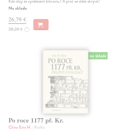
Kdo stojí za vynálezem bitcoinu? A proč se stále skrývá?
Na sklade
26,79 €
28,20 €
?
na sklade
Po roce 1177 př. Kr.
Cline Eric H.
| Kniha