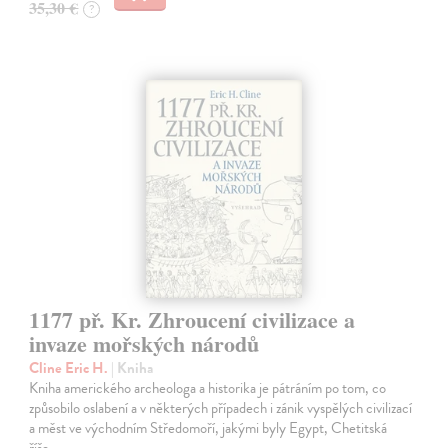
35,30 €
?
1177 př. Kr. Zhroucení civilizace a
invaze mořských národů
Cline Eric H.
| Kniha
Kniha amerického archeologa a historika je pátráním po tom, co
způsobilo oslabení a v některých případech i zánik vyspělých civilizací
a měst ve východním Středomoří, jakými byly Egypt, Chetitská
říše…