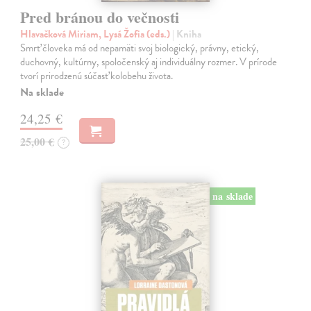
Pred bránou do večnosti
Hlavačková Miriam, Lysá Žofia (eds.)
| Kniha
Smrť človeka má od nepamäti svoj biologický, právny, etický,
duchovný, kultúrny, spoločenský aj individuálny rozmer. V prírode
tvorí prirodzenú súčasť kolobehu života.
Na sklade
24,25 €
25,00 €
?
na sklade