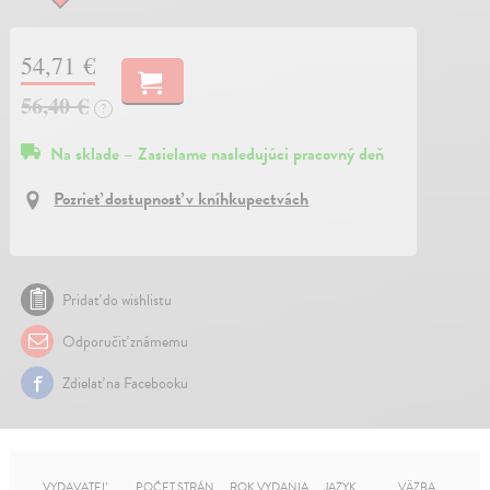
54,71 €
56,40 €
?
Na sklade – Zasielame nasledujúci pracovný deň
Pozrieť dostupnosť v kníhkupectvách
Pridať do wishlistu
Odporučiť známemu
Zdielať na Facebooku
VYDAVATEĽ
POČET STRÁN
ROK VYDANIA
JAZYK
VÄZBA