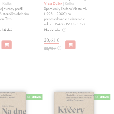
Be
n
| Kniha
Viest Dušan
| Kniha
ej Európy prešli
Spomienky Dušana Viesta ml.
Did
12. storočím obdobím
(1923 – 2000) na
Kult
en. Táto
prenasledovanie a väznenie v
prvá
..
rokoch 1948 a 1950 – 1953 ...
Vle
USA 
o 14 dní
Na sklade
?
Na 
20,61 €
17
22,90 €
?
18,
na sklade
na sklade