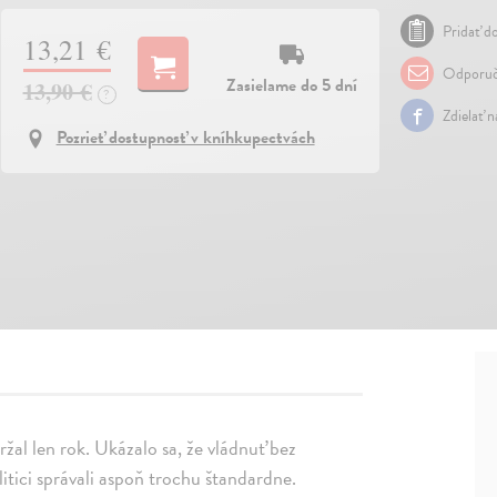
Pridať do
13,21 €
Odporuč
Zasielame do 5 dní
13,90 €
?
Zdielať 
Pozrieť dostupnosť v kníhkupectvách
ržal len rok. Ukázalo sa, že vládnuť bez
litici správali aspoň trochu štandardne.