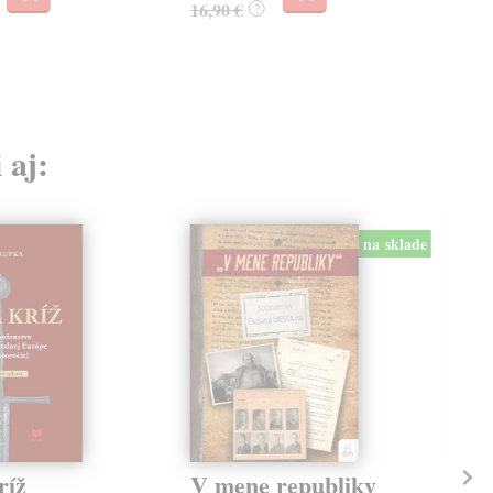
16,90 €
17,
?
 aj:
na sklade
ríž
V mene republiky
Vl