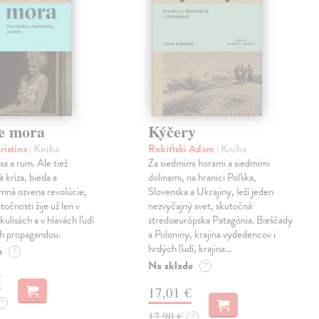
e mora
Kýčery
ristína
| Kniha
Robiński Adam
| Kniha
sa a rum. Ale tiež
Za siedmimi horami a siedmimi
 kríza, bieda a
dolinami, na hranici Poľska,
mná ozvena revolúcie,
Slovenska a Ukrajiny, leží jeden
točnosti žije už len v
nezvyčajný svet, skutočná
kulisách a v hlavách ľudí
stredoeurópska Patagónia. Bieščady
h propagandou.
a Poloniny, krajina vydedencov i
hrdých ľudí, krajina…
e
?
Na sklade
?
€
17,01 €
?
17,90 €
?