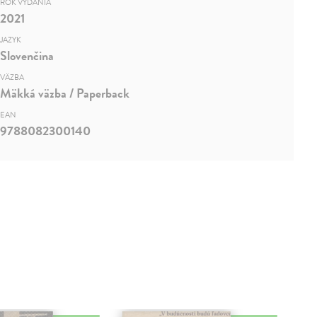
ROK VYDANIA
2021
JAZYK
Slovenčina
VÄZBA
Mäkká väzba / Paperback
EAN
9788082300140