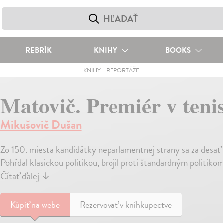
REBRÍK
KNIHY
BOOKS
KNIHY
-
REPORTÁŽE
Matovič. Premiér v teni
Mikušovič Dušan
Zo 150. miesta kandidátky neparlamentnej strany sa za desať 
Pohŕdal klasickou politikou, brojil proti štandardným politiko
Čítať ďalej
↓
Kúpiť
na webe
Rezervovať v kníhkupectve