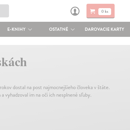
0 ks
E-KNIHY
OSTATNÉ
DAROVACIE KARTY
skách
rokov dostal na post najmocnejšieho človeka v štáte.
m a vyhadzoval im na oči ich nesplnené sľuby.