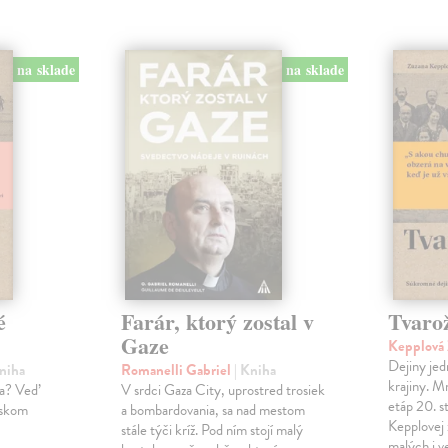
na sklade
na sklade
é
Farár, ktorý zostal v
Tvaro
Gaze
Kepplová
Dejiny jed
Kniha
Romanelli Gabriel
| Kniha
krajiny. M
ka? Veď
V srdci Gaza City, uprostred trosiek
etáp 20. s
enskom
a bombardovania, sa nad mestom
Kepplovej 
stále týči kríž. Pod ním stojí malý
malých i v