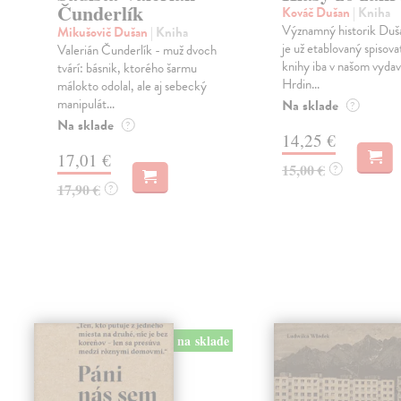
Čunderlík
Kováč Dušan
| Kniha
Významný historik Duš
Mikušovič Dušan
| Kniha
je už etablovaný spisova
Valerián Čunderlík - muž dvoch
knihy iba v našom vydav
tvárí: básnik, ktorého šarmu
Hrdin...
málokto odolal, ale aj sebecký
manipulát...
Na sklade
?
Na sklade
?
14,25 €
17,01 €
15,00 €
?
17,90 €
?
na sklade