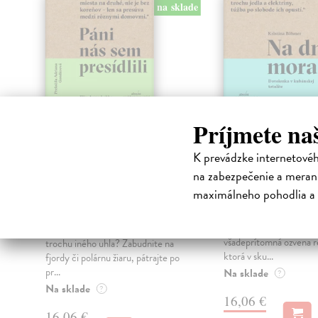
klade
na sklade
Príjmete na
K prevádzke internetové
na zabezpečenie a merani
Páni nás sem
Na dne mora
maximálneho pohodlia a 
presídlili
Böhmer Kristína
| Kni
Cigary, salsa a rum. Ale
Labba Anna Ellin
| Kniha
potravinová kríza, bieda
Chcete spoznať Škandináviu z
všadeprítomná ozvena r
trochu iného uhla? Zabudnite na
ktorá v sku...
fjordy či polárnu žiaru, pátrajte po
pr...
Na sklade
?
Na sklade
?
16,06 €
16,06 €