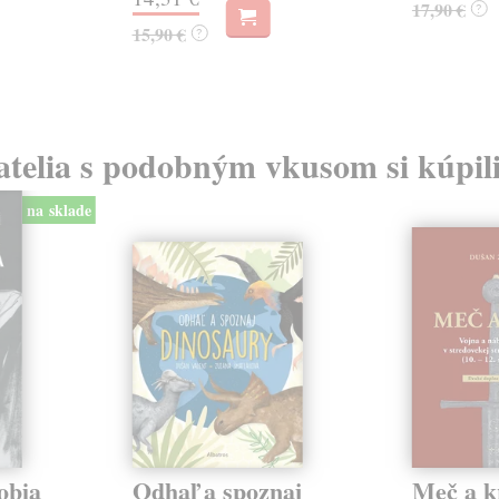
17,90 €
?
15,90 €
?
atelia s podobným vkusom si kúpili
na sklade
obia
Odhaľ a spoznaj
Meč a k