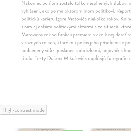
Nakoniec po ňom zostalo toľko nesplnených sľubov,
vyhlásení, ako po máloktorom inom politikovi. Repor
politickú kariéru Igora Matoviča niekoľko rokov. Knih
s ním aj ďalšími politickými aktérmi a zo situácií, ktor
Matovičov rok vo funkcii premiéra a ako k nej desať 
v rôznych rolách, ktoré mu počas jeho pôsobenia v pol
podcenený víťaz, poslanec s obrázkami, bojovník s hn
titulu. Texty Dušana Mikušoviča dopĺňajú fotografie
High-contrast mode