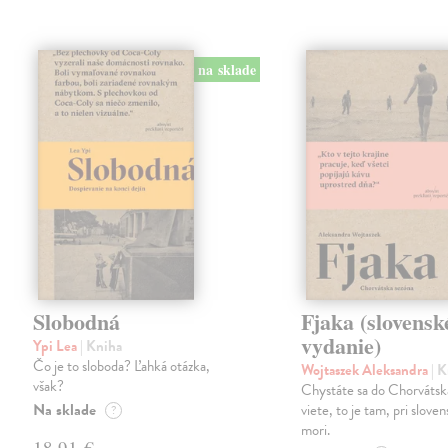
na sklade
Slobodná
Fjaka (slovensk
vydanie)
Ypi Lea
| Kniha
Čo je to sloboda? Ľahká otázka,
Wojtaszek Aleksandra
| 
však?
Chystáte sa do Chorváts
Na sklade
viete, to je tam, pri slov
?
mori.
18,91 €