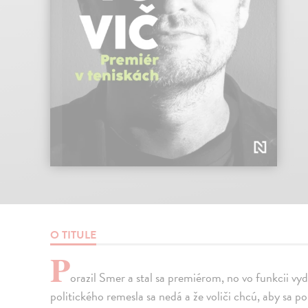
O TITULE
P
orazil Smer a stal sa premiérom, no vo funkcii vyd
politického remesla sa nedá a že voliči chcú, aby sa po