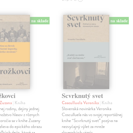
na sklade
na sklade
žkovci
Scvrknutý svet
 Zuzana
| Kniha
Cosculluela Veronika
| Kniha
nej rodiny, dejiny jednej
Slovenská novinárka Veronika
nožstvo hlasov z rôznych
Cosculluela nás vo svojej reportážnej
toročia sa v knihe Zuzany
knihe “Scvrknutý svet” pozýva na
zlieva do epického obrazu
nezvyčajný výlet za mreže
eľkých dejín, ktoré sa
slovenských väzníc.