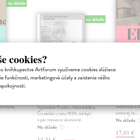
na sklade
na sklade
še cookies?
ho kníhkupectva Artforum využívame cookies slúžiace
e funkčnosti, marketingové účely a zaistenie vášho
Východopruský
Eben
spokojnosti.
denník
ha
Kapuściński
 tiež
Čo vlastne vi
Lehndorff Hans Graf von
|
 a
Afrike? Porov
Kniha
evolúcie,
vedomosti a s
Východné Prusko, ríšska exkláva.
svetovej re...
Čo začalo v roku 1939, má byť
o pár mesiacov skončené.
Na sklade
Na sklade
?
17,01 €
14,31 €