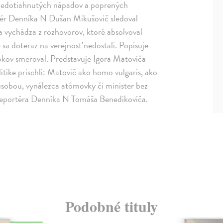
 nedotiahnutých nápadov a poprených
tér Denníka N Dušan Mikušovič sledoval
a vychádza z rozhovorov, ktoré absolvoval
é sa doteraz na verejnosť nedostali. Popisuje
rokov smeroval. Predstavuje Igora Matoviča
itike prischli: Matovič ako homo vulgaris, ako
usobou, vynálezca atómovky či minister bez
 reportéra Denníka N Tomáša Benedikoviča.
Podobné tituly