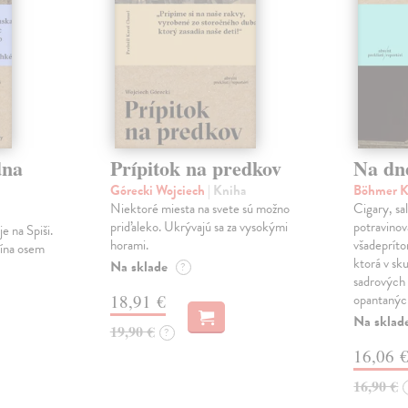
dna
Prípitok na predkov
Na dn
Górecki Wojciech
| Kniha
Böhmer K
Niektoré miesta na svete sú možno
Cigary, sal
priďaleko. Ukrývajú sa za vysokými
potravinová
e na Spiši.
horami.
všadepríto
lína osem
ktorá v sku
Na sklade
?
sadrových 
18,91 €
opantanýc
Na sklad
19,90 €
?
16,06 
16,90 €