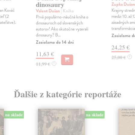
dinosaury
Zupka Duša
an Kováč
Krajiny stredn
Valent Dušan
| Kniha
teľ (2
medzi 10. až 
Prvá populárno-náučná kniha o
ateľstve).
zásadných zmi
dinosauroch od slovenských
transformácia.
autorov! Ako skutočne vyzerali
dinosaury? B...
Zasielame d
Zasielame do 14 dní
24,25 €
11,63 €
25,00 €
?
11,99 €
?
Ďalšie z kategórie reportáže
na sklade
na sklade