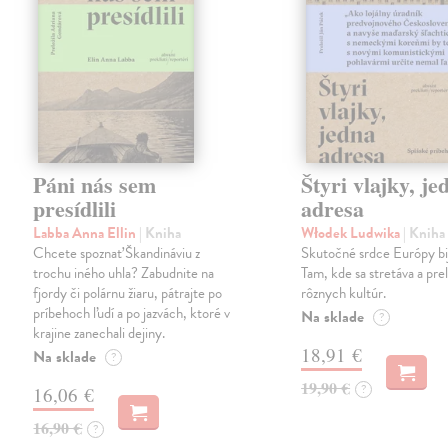
Páni nás sem
Štyri vlajky, je
presídlili
adresa
Labba Anna Ellin
| Kniha
Włodek Ludwika
| Kniha
Chcete spoznať Škandináviu z
Skutočné srdce Európy bij
trochu iného uhla? Zabudnite na
Tam, kde sa stretáva a pre
fjordy či polárnu žiaru, pátrajte po
rôznych kultúr.
príbehoch ľudí a po jazvách, ktoré v
Na sklade
?
krajine zanechali dejiny.
18,91 €
Na sklade
?
19,90 €
?
16,06 €
16,90 €
?