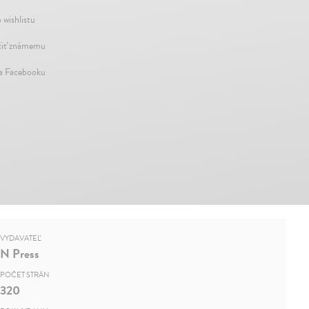
 wishlistu
iť známemu
na Facebooku
VYDAVATEĽ
N Press
POČET STRÁN
320