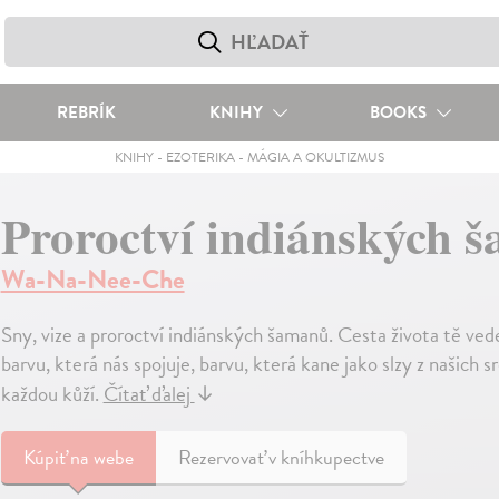
REBRÍK
KNIHY
BOOKS
KNIHY
-
EZOTERIKA
-
MÁGIA A OKULTIZMUS
Proroctví indiánských 
Wa-Na-Nee-Che
Sny, vize a proroctví indiánských šamanů. Cesta života tě vede
barvu, která nás spojuje, barvu, která kane jako slzy z našich 
každou kůží.
Čítať ďalej
↓
Kúpiť
na webe
Rezervovať v kníhkupectve