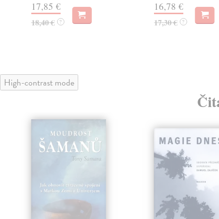
17,85 €
16,78 €
18,40 €
17,30 €
?
?
High-contrast mode
Čit