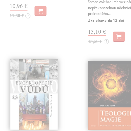
šaman Michael Harner nám
10,96 €
nepřekonatelnou učebnic
praktického…
11,30 €
?
Zasielame do 12 dní
13,10 €
13,50 €
?