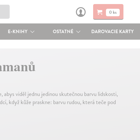
0 ks
E-KNIHY
OSTATNÉ
DAROVACIE KARTY
šamanů
, abys viděl jednu jedinou skutečnou barvu lidskosti,
srdcí, když kůže praskne: barvu rudou, která teče pod