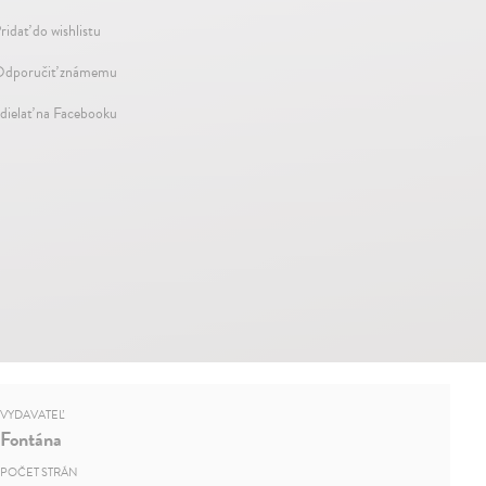
ridať do wishlistu
dporučiť známemu
dielať na Facebooku
VYDAVATEĽ
Fontána
POČET STRÁN