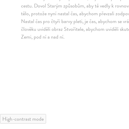
cestu. Dovol Starým způsobům, aby tě vedly k rovnov
tělo, protože nyní nastal čas, abychom převzali zodpov
Nastal čas pro čtyři barvy pleti, je čas, abychom se vr
člověku uviděli obraz Stvořitele, abychom uviděli sku
Zemi, pod ní a nad ní.
High-contrast mode