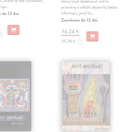
 Chcete se stát člověkem,
který touží dosáhnout vnitřní
řuje…
proměny a odložit zbytečný balast
informací, jimiž ho…
 do 12 dní
Zasielame do 12 dní
€
34,24 €
?
35,30 €
?