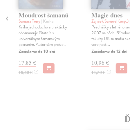
Moudrost šamanů
Magie dnes
Samara Tony
| Kniha
Zajíček Samuel (usp.)
Kniha jednoducho a prakticky
Prednášky z letného se
oboznamuje čitateľa s
2007 na pôde Přírodo
univerzálnym šamanským
fakulty UK sa snažia a
í
poznaním. Autor sám prešie...
verejnosti...
y
Zasielame do 10 dní
Zasielame do 12 dní
17,85 €
10,96 €
18,40 €
11,30 €
?
?
Ď