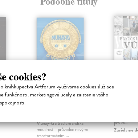
Podobné tituly
še cookies?
ho kníhkupectva Artforum využívame cookies slúžiace
e
Munay-ki a
Encyklo
e funkčnosti, marketingové účely a zaistenie vášho
moudrost Inků
Šulcová Vero
spokojnosti.
ed na vztah
Více než 900
Schulerová Inge Christine
|
nstvím a
stran činí z t
Kniha
i
nepostradatel
Cesta lásky, harmonie a krásy
pro ka...
Munay-ki a tradiční andská
moudrost – průvodce novými
Zasielame d
transformačními ...