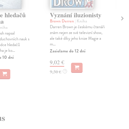
e hledačů
Vyznání iluzionisty
Ma
na
Brown Derren
| Kniha
Mar
Darren Brown je českému čtenáři
Auto
Kniha
znám nejen ze své televizní show,
klas
sh napsal
ale také díky jeho knize Magie a
'ma
duchovních nauk s
m...
dejí
dce hledačů
a je ko...
Zasielame do 12 dní
Zas
o 10 dní
9,02 €
17
9,30 €
17,
?
us