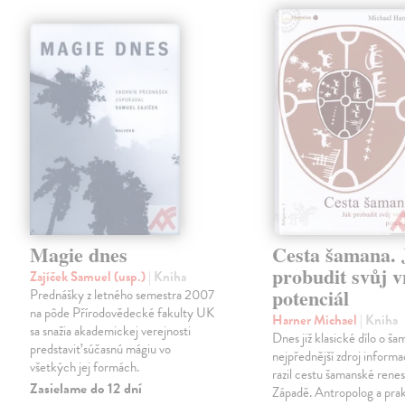
Magie dnes
Cesta šamana. 
probudit svůj v
Zajíček Samuel (usp.)
| Kniha
potenciál
Prednášky z letného semestra 2007
na pôde Přírodovědecké fakulty UK
Harner Michael
| Kniha
sa snažia akademickej verejnosti
Dnes již klasické dílo o š
predstaviť súčasnú mágiu vo
nejpřednější zdroj informa
všetkých jej formách.
razil cestu šamanské renes
Zasielame do 12 dní
Západě. Antropolog a prak