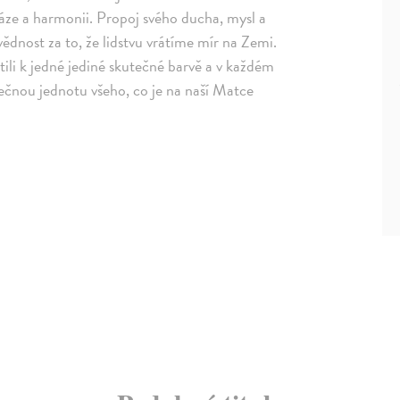
áze a harmonii. Propoj svého ducha, mysl a
ědnost za to, že lidstvu vrátíme mír na Zemi.
átili k jedné jediné skutečné barvě a v každém
tečnou jednotu všeho, co je na naší Matce