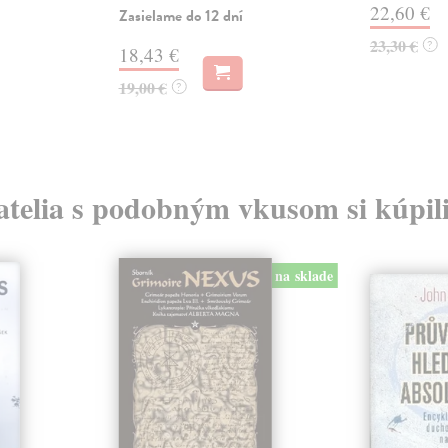
22,60 €
Zasielame do 12 dní
23,30 €
?
18,43 €
19,00 €
?
atelia s podobným vkusom si kúpili
na sklade