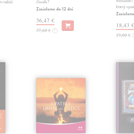
minulosti?
 nabízí
člověk?
který vyza
i
Zasielame do 12 dní
Zasielame
36,47 €
18,43 
37,60 €
?
19,00 €