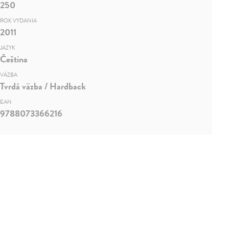
250
ROK VYDANIA
2011
JAZYK
Čeština
VÄZBA
Tvrdá väzba / Hardback
EAN
9788073366216