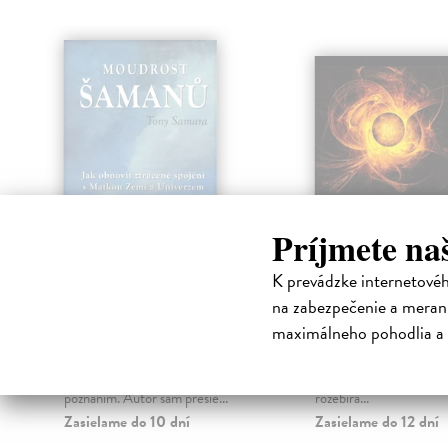
Príjmete na
K prevádzke internetové
Moudrost šamanů
Teologie magi
na zabezpečenie a merani
Samara Tony
| Kniha
Plos Michal
| Kniha
maximálneho pohodlia a 
Kniha jednoducho a prakticky
Kniha přináší nový náhl
oboznamuje čitateľa s
mezi katolickým křesťa
univerzálnym šamanským
magií. Autor ve své prác
poznaním. Autor sám prešie...
rozebírá...
Zasielame do 10 dní
Zasielame do 12 dní