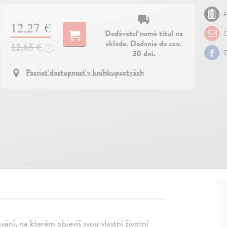
P
12,27 €
Dodávateľ nemá titul na
O
sklade. Dodanie do cca.
12,65 €
?
30 dní.
Z
Pozrieť dostupnosť v kníhkupectvách
ání, na kterém objevíš svou vlastní životní