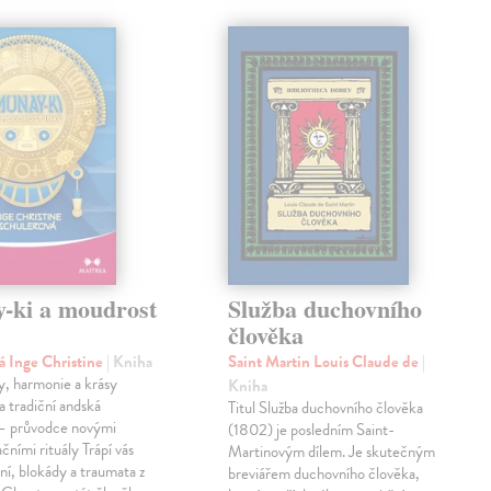
-ki a moudrost
Služba duchovního
člověka
á Inge Christine
| Kniha
Saint Martin Louis Claude de
|
y, harmonie a krásy
Kniha
 tradiční andská
Titul Služba duchovního člověka
– průvodce novými
(1802) je posledním Saint-
čními rituály Trápí vás
Martinovým dílem. Je skutečným
ění, blokády a traumata z
breviářem duchovního člověka,