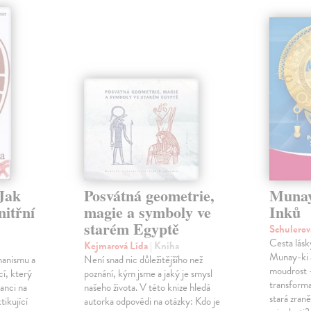
Jak
Posvátná geometrie,
Munay
nitřní
magie a symboly ve
Inků
starém Egyptě
Schulerov
Cesta lásk
Kejmarová Lída
| Kniha
Munay-ki a
amanismu a
Není snad nic důležitějšího než
moudrost 
cí, který
poznání, kým jsme a jaký je smysl
transforma
anci na
našeho života. V této knize hledá
stará zran
tikující
autorka odpovědi na otázky: Kdo je