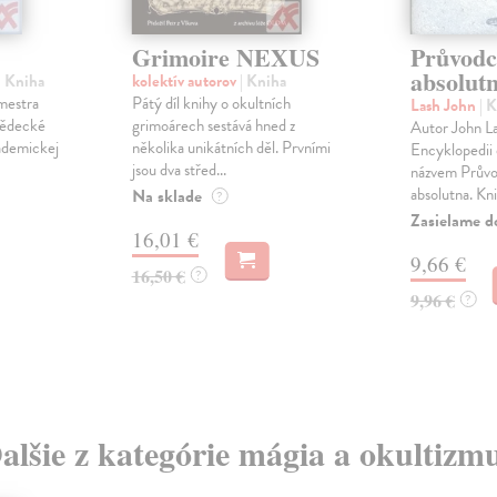
Grimoire NEXUS
Průvodc
absolut
| Kniha
kolektív autorov
| Kniha
mestra
Pátý díl knihy o okultních
Lash John
| 
vědecké
grimoárech sestává hned z
Autor John La
kademickej
několika unikátních děl. Prvními
Encyklopedii 
jsou dva střed...
názvem Průvo
absolutna. Knih
Na sklade
?
Zasielame d
16,01 €
9,66 €
16,50 €
?
9,96 €
?
alšie z kategórie mágia a okultizm