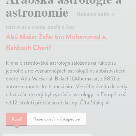
astronomie
Rukopis knihy o
narození a osudu mužů a žen
Ábú Mašar Žafar bin Muhammad a
,
Bahbouh Charif
Kniha o středověké astrologii založená na rukopisu
jednoho z nejvýznamnějších astrologů na abbásovském
dvoře. Abú Macšar al-Balachí (Albumasar, z.885) je
autorem mnoha knih, mezi nimi Velkého úvodu do vědy
o hvězdách,který byl využíván astrology i v Evropě a už
od 12. století překládán do latiny.
Čítať ďalej
↓
Kúpiť
Rezervovať v kníhkupectve