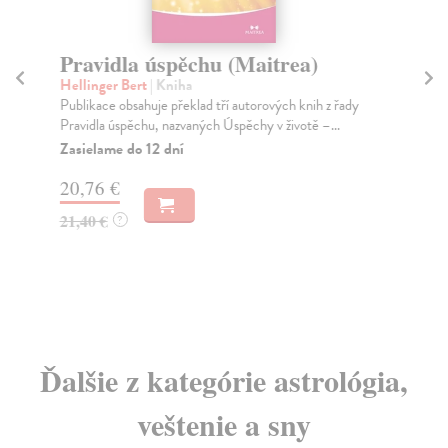
Pravidla úspěchu (Maitrea)
Př
p
Hellinger Bert
| Kniha
ta
Publikace obsahuje překlad tří autorových knih z řady
Pravidla úspěchu, nazvaných Úspěchy v životě –...
Pr
Zasielame do 12 dní
Úvo
mus
20,76 €
Za
21,40 €
?
15
16
Ďalšie z kategórie astrológia,
veštenie a sny