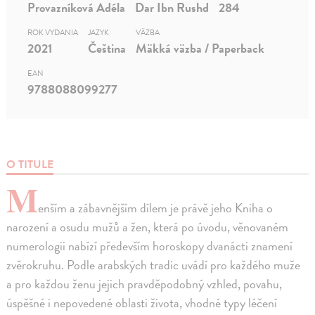
Provazníková Adéla
Dar Ibn Rushd
284
ROK VYDANIA
JAZYK
VÄZBA
2021
Čeština
Mäkká väzba / Paperback
EAN
9788088099277
O TITULE
M
enším a zábavnějším dílem je právě jeho Kniha o
narození a osudu mužů a žen, která po úvodu, věnovaném
numerologii nabízí především horoskopy dvanácti znamení
zvěrokruhu. Podle arabských tradic uvádí pro každého muže
a pro každou ženu jejich pravděpodobný vzhled, povahu,
úspěšné i nepovedené oblasti života, vhodné typy léčení