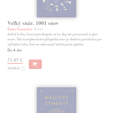
Veľký snár. 1001 snov
Eason Cassandra
| Kniha
Jediná kniha, ktorú potrebujete na to, aby ste porozumeli svojim
snom. Táto komplexná encyklopédia snov je ideálnou pomôckou pri
vykladaní toho, kam sa vaša myseľ zatúla počas spánku.
Do 4 dní
33,85 €
34,90 €
?