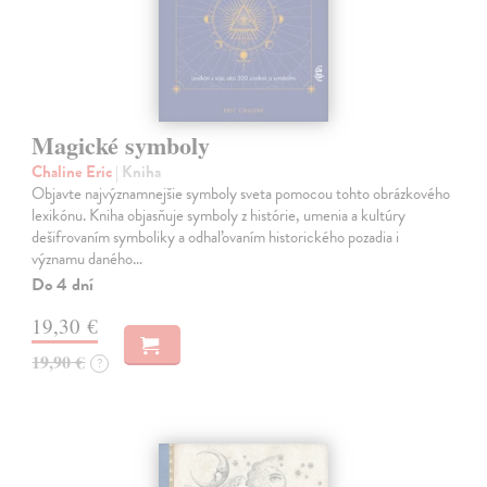
Magické symboly
Chaline Eric
| Kniha
Objavte najvýznamnejšie symboly sveta pomocou tohto obrázkového
lexikónu. Kniha objasňuje symboly z histórie, umenia a kultúry
dešifrovaním symboliky a odhaľovaním historického pozadia i
významu daného…
Do 4 dní
19,30 €
19,90 €
?