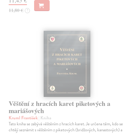
11,45 €
11,80 €
?
Věštění z hracích karet piketových a
mariášových
Kruml František
| Kniha
Tato kniha se zabývá věštěním z hracích karet. Je určena těm, kdo se
chtějí seznámit s věštěním z piketových (bridžových, kanastových) a