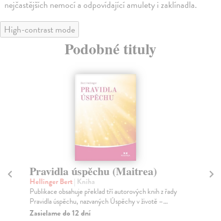
nejčastějších nemocí a odpovídající amulety i zaklínadla.
High-contrast mode
Podobné tituly
Pravidla úspěchu (Maitrea)
V
Hellinger Bert
| Kniha
No
Publikace obsahuje překlad tří autorových knih z řady
Kaž
Pravidla úspěchu, nazvaných Úspěchy v životě –...
kte
Zasielame do 12 dní
Za