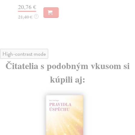
20,76 €
24
21,40 €
26
?
High-contrast mode
Čitatelia s podobným vkusom si
kúpili aj: