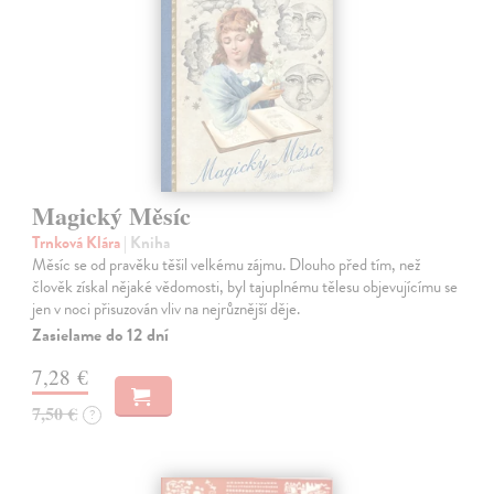
Magický Měsíc
Trnková Klára
| Kniha
Měsíc se od pravěku těšil velkému zájmu. Dlouho před tím, než
člověk získal nějaké vědomosti, byl tajuplnému tělesu objevujícímu se
jen v noci přisuzován vliv na nejrůznější děje.
Zasielame do 12 dní
7,28 €
7,50 €
?