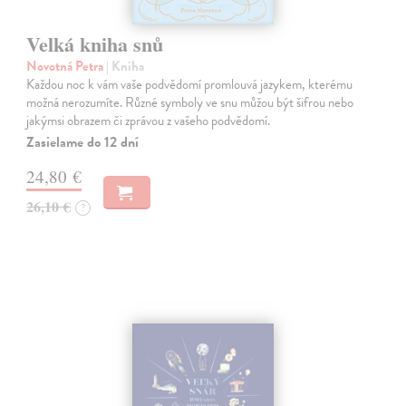
Velká kniha snů
Novotná Petra
| Kniha
Každou noc k vám vaše podvědomí promlouvá jazykem, kterému
možná nerozumíte. Různé symboly ve snu můžou být šifrou nebo
jakýmsi obrazem či zprávou z vašeho podvědomí.
Zasielame do 12 dní
24,80 €
26,10 €
?