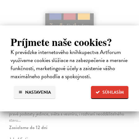
Príjmete naše cookies?
K prevádzke internetového kníhkupectva Artforum
využívame cookies slúžiace na zabezpečenie a meranie
funkčnosti, marketingové účely a zaistenie vášho
maximálneho pohodlia a spokojnosti.
Zrcadlo živého času
NASTAVENIA
SÚHLASÍM
Noe Miroslav
| Kniha
Zpívající mísa je symbolem rituálu, ve kterém se tichem a jeho
přechodnou fází - zvukem - obětuje čas. Zároveň představuje zrcadlo
pravé podstaty jedince, světa a vesmíru, i rozhraní neoddělitelného
stavu…
Zasielame do 12 dní