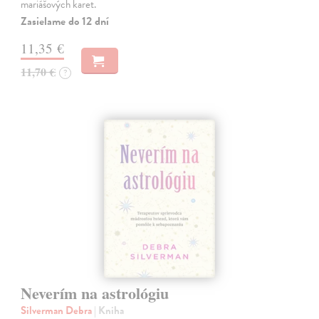
mariášových karet.
Zasielame do 12 dní
11,35 €
11,70 €
?
Neverím na astrológiu
Silverman Debra
| Kniha