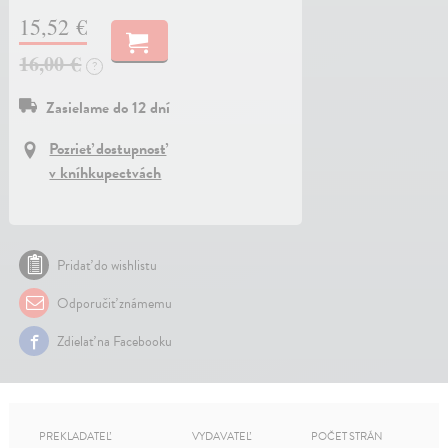
15,52 €
16,00 €
?
Zasielame do 12 dní
Pozrieť dostupnosť
v kníhkupectvách
Pridať do wishlistu
Odporučiť známemu
Zdielať na Facebooku
PREKLADATEĽ
VYDAVATEĽ
POČET STRÁN