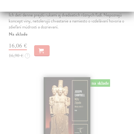
Hovor ústami Yaka
Bombjaková Daša
| Kniha
Ich deti denne prejdú rukami aj dvadsiatich rôznych ľudí. Nepoznajú
koncept viny, netolerujú chvastanie a namiesto o vzdelávaní hovoria o
zdieľaní múdrosti a dozrievaní.
Na sklade
16,06 €
16,90 €
?
na sklade