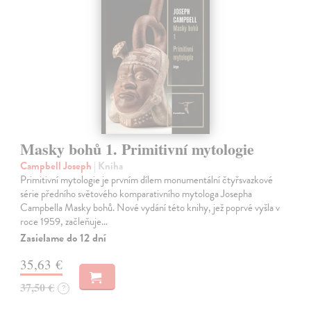
Masky bohů 1. Primitivní mytologie
Campbell Joseph
| Kniha
Primitivní mytologie je prvním dílem monumentální čtyřsvazkové
série předního světového komparativního mytologa Josepha
Campbella Masky bohů. Nové vydání této knihy, jež poprvé vyšla v
roce 1959, začleňuje…
Zasielame do 12 dní
35,63 €
37,50 €
?