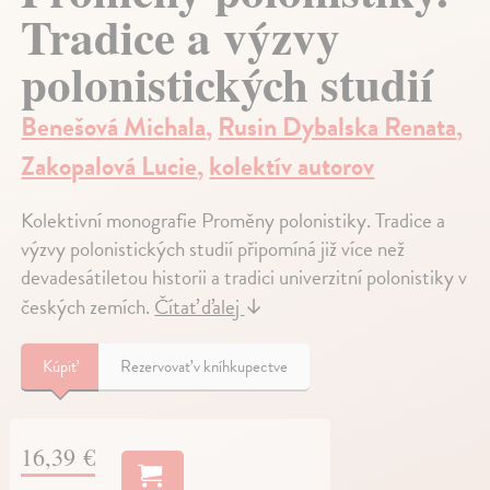
Tradice a výzvy
polonistických studií
Benešová Michala
,
Rusin Dybalska Renata
,
Zakopalová Lucie
,
kolektív autorov
Kolektivní monografie Proměny polonistiky. Tradice a
výzvy polonistických studií připomíná již více než
devadesátiletou historii a tradici univerzitní polonistiky v
českých zemích.
Čítať ďalej
↓
Kúpiť
Rezervovať v kníhkupectve
16,39 €