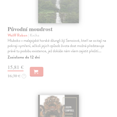
Původní moudrost
Wolff Roben
| Kniha
Hluboko v malajsijské horské džungli žijí Senoiové, kteří se ocitají na
pokraji vymření, ačkoli jejich způsob života dost možná představuje
právě tu podobu existence, jež dokáže nám všem zajistit přežití.…
Zasielame do 12 dní
15,81 €
16,30 €
?