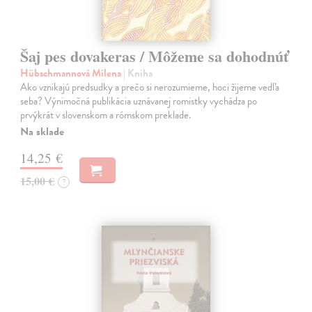
Šaj pes dovakeras / Môžeme sa dohodnúť
Hübschmannová Milena
| Kniha
Ako vznikajú predsudky a prečo si nerozumieme, hoci žijeme vedľa
seba? Výnimočná publikácia uznávanej romistky vychádza po
prvýkrát v slovenskom a rómskom preklade.
Na sklade
14,25 €
15,00 €
?