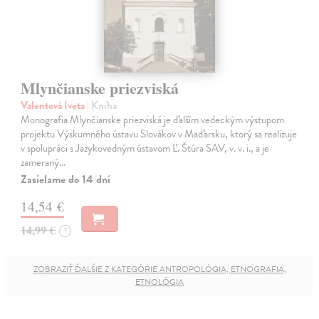
Mlynčianske priezviská
Valentová Iveta
| Kniha
Monografia Mlynčianske priezviská je ďalším vedeckým výstupom
projektu Výskumného ústavu Slovákov v Maďarsku, ktorý sa realizuje
v spolupráci s Jazykovedným ústavom Ľ. Štúra SAV, v. v. i., a je
zameraný…
Zasielame do 14 dní
14,54 €
14,99 €
?
ZOBRAZIŤ ĎALŠIE Z KATEGÓRIE ANTROPOLÓGIA, ETNOGRAFIA,
ETNOLÓGIA