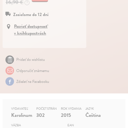
16,90 €
?
Zasielame do 12 dní
Pozrieť dostupnosť
v kníhkupectvách
Pridať do wishlistu
Odporučiť známemu
Zdielať na Facebooku
VYDAVATEĽ
POČET STRÁN
ROK VYDANIA
JAZYK
Karolinum
302
2015
Čeština
VÄZBA
EAN