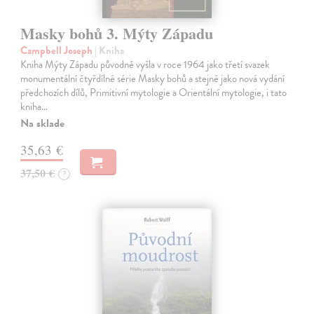
Masky bohů 3. Mýty Západu
Campbell Joseph
| Kniha
Kniha Mýty Západu původně vyšla v roce 1964 jako třetí svazek
monumentální čtyřdílné série Masky bohů a stejně jako nová vydání
předchozích dílů, Primitivní mytologie a Orientální mytologie, i tato
kniha…
Na sklade
35,63 €
37,50 €
?