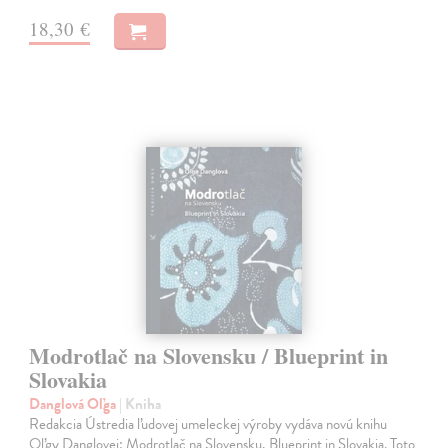
18,30 €
Modrotlač na Slovensku / Blueprint in
Slovakia
Danglová Oľga
| Kniha
Redakcia Ústredia ľudovej umeleckej výroby vydáva novú knihu
Oľgy Danglovej: Modrotlač na Slovensku, Blueprint in Slovakia. Toto