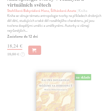
virtuálních světech
Stehlíková Babyrádová Hana, Šilhánková Aneta
| Kniha
Kniha se věnuje tématu antropologie tvorby na příkladech drobných
děl dětí, studujících a také děl rozsáhlejšího charakteru, jež jsou
tvořena dospělými umělci a umělkyněmi. Autorky si všímají
nejrůznějších…
Zasielame do 12 dní
18,24 €
18,80 €
?
na sklade