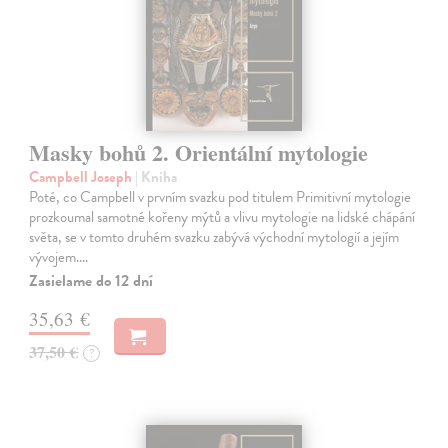
Masky bohů 2. Orientální mytologie
Campbell Joseph
| Kniha
Poté, co Campbell v prvním svazku pod titulem Primitivní mytologie
prozkoumal samotné kořeny mýtů a vlivu mytologie na lidské chápání
světa, se v tomto druhém svazku zabývá východní mytologií a jejím
vývojem.…
Zasielame do 12 dní
35,63 €
37,50 €
?