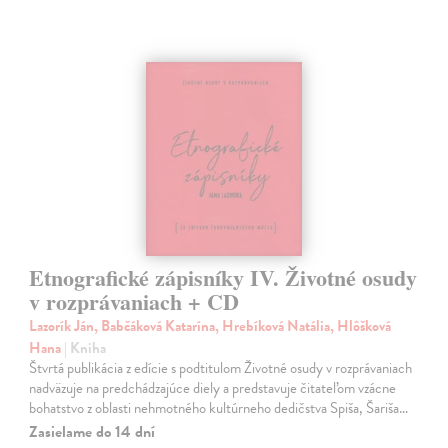
Etnografické zápisníky IV. Životné osudy
v rozprávaniach + CD
Lazorík Ján, Babčáková Katarína, Hrebíková Natália, Hlôšková
Hana
| Kniha
Štvrtá publikácia z edície s podtitulom Životné osudy v rozprávaniach
nadväzuje na predchádzajúce diely a predstavuje čitateľom vzácne
bohatstvo z oblasti nehmotného kultúrneho dedičstva Spiša, Šariša…
Zasielame do 14 dní