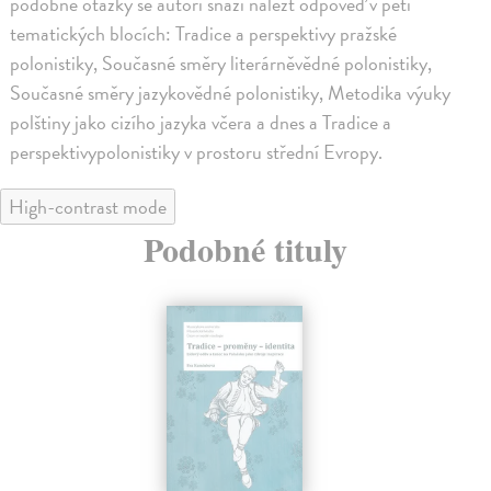
podobné otázky se autoři snaží nalézt odpověď v pěti
tematických blocích: Tradice a perspektivy pražské
polonistiky, Současné směry literárněvědné polonistiky,
Současné směry jazykovědné polonistiky, Metodika výuky
polštiny jako cizího jazyka včera a dnes a Tradice a
perspektivypolonistiky v prostoru střední Evropy.
High-contrast mode
Podobné tituly
na sklade