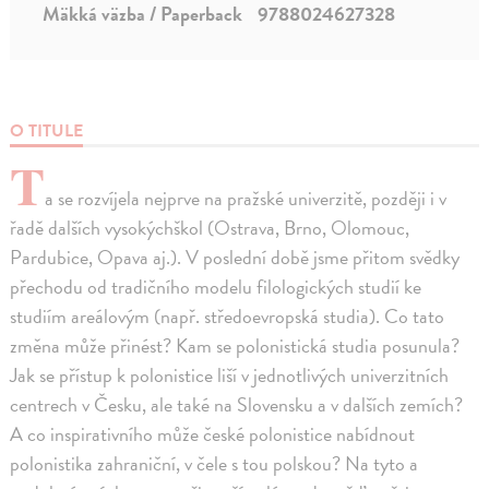
Mäkká väzba / Paperback
9788024627328
O TITULE
T
a se rozvíjela nejprve na pražské univerzitě, později i v
řadě dalších vysokýchškol (Ostrava, Brno, Olomouc,
Pardubice, Opava aj.). V poslední době jsme přitom svědky
přechodu od tradičního modelu filologických studií ke
studiím areálovým (např. středoevropská studia). Co tato
změna může přinést? Kam se polonistická studia posunula?
Jak se přístup k polonistice liší v jednotlivých univerzitních
centrech v Česku, ale také na Slovensku a v dalších zemích?
A co inspirativního může české polonistice nabídnout
polonistika zahraniční, v čele s tou polskou? Na tyto a