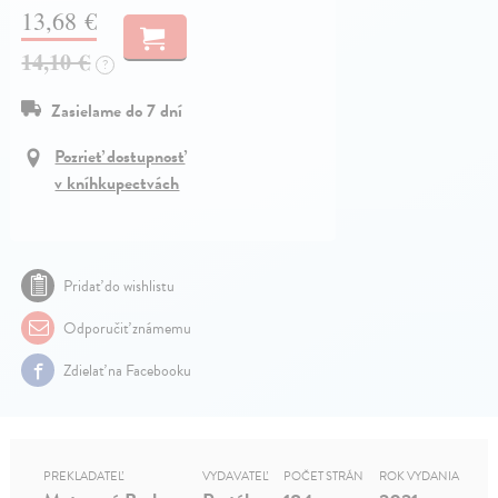
13,68 €
14,10 €
?
Zasielame do 7 dní
Pozrieť dostupnosť
v kníhkupectvách
Pridať do wishlistu
Odporučiť známemu
Zdielať na Facebooku
PREKLADATEĽ
VYDAVATEĽ
POČET STRÁN
ROK VYDANIA