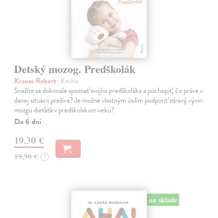
Detský mozog. Predškolák
Krause Robert
| Kniha
Snažíte sa dokonale spoznať svojho predškoláka a pochopiť, čo práve v
danej situácii prežíva? Je možné vlastným úsilím podporiť zdravý vývin
mozgu dieťaťa v predškolskom veku?
Do 6 dní
19,30 €
19,90 €
?
na sklade