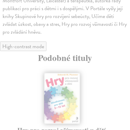
Montfort University, Leicester) a terapeutka, autorka řady
publikací pro práci s dětmi i s dospělými. V Portále vyšly její
knihy Skupinové hry pro rozvíjení sebeúcty, Učíme děti
zvládat úzkost, obavy a stres, Hry pro rozvoj všímavosti či Hry
pro zvládání hněvu.
High-contrast mode
Podobné tituly
Hry pro rozvoj všímavosti u dětí
Ro