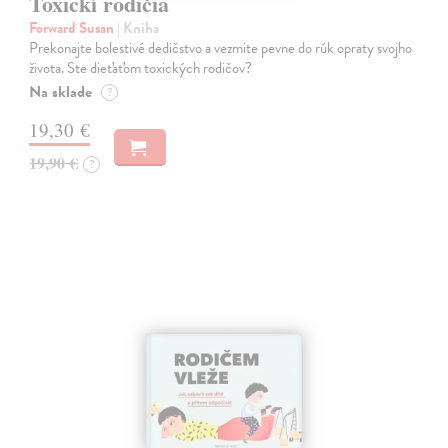
Toxickí rodičia
Forward Susan
| Kniha
Prekonajte bolestivé dedičstvo a vezmite pevne do rúk opraty svojho
života. Ste dieťaťom toxických rodičov?
Na sklade
?
19,30 €
19,90 €
?