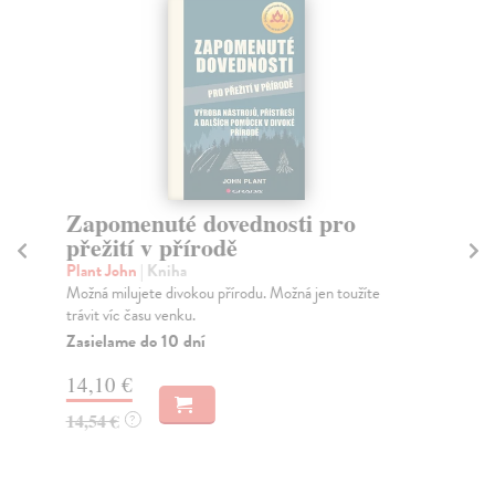
Zapomenuté dovednosti pro
H
přežití v přírodě
s
Plant John
| Kniha
Pl
Možná milujete divokou přírodu. Možná jen toužíte
Umě
trávit víc času venku.
spr
Zasielame do 10 dní
Do
14,10 €
13
14,54 €
14
?