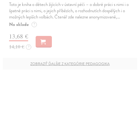
Toto je kniha o dětech žijících v ústavní péči – o dobré práci s nimi i o
špatné práci s nimi, o jejich příbězích, o rozhodnutích dospělých i o
možných lepších volbách. Čtenář zde nalezne anonymizované,…
Na sklade
?
13,68 €
14,10 €
?
ZOBRAZIŤ ĎALŠIE Z KATEGÓRIE PEDAGOGIKA