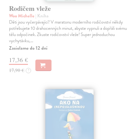
Rodičem vleže
Woo Michelle
| Kniha
Děti jsou vyčerpávající! V maratonu moderního rodičovství někdy
potřebujete 10 drahocenných minut, abyste vypnuli a dopřáli svému
tělu odpočinek. Zkuste rodičovství vleže! Super jednoduchou
vychytávku,…
Zasielame do 12 dní
17,36 €
17,90 €
?