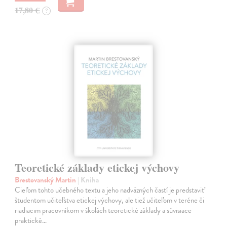
17,80 €
?
Teoretické základy etickej výchovy
Brestovanský Martin
| Kniha
Cieľom tohto učebného textu a jeho nadväzných častí je predstaviť
študentom učiteľstva etickej výchovy, ale tiež učiteľom v teréne či
riadiacim pracovníkom v školách teoretické základy a súvisiace
praktické…