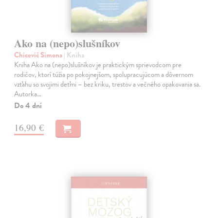
Ako na (nepo)slušníkov
Chicevič Simona
| Kniha
Kniha Ako na (nepo)slušníkov je praktickým sprievodcom pre
rodičov, ktorí túžia po pokojnejšom, spolupracujúcom a dôvernom
vzťahu so svojimi deťmi – bez kriku, trestov a večného opakovania sa.
Autorka…
Do 4 dní
16,90 €