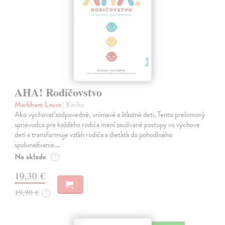
AHA! Rodičovstvo
Markham Laura
| Kniha
Ako vychovať zodpovedné, vnímavé a šťastné deti. Tento prelomový
sprievodca pre každého rodiča mení zaužívané postupy vo výchove
detí a transformuje vzťah rodiča a dieťaťa do pohodlného
spolunažívania.…
Na sklade
?
19,30 €
19,90 €
?