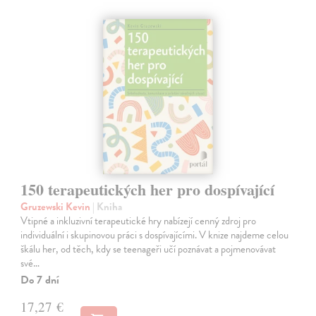
150 terapeutických her pro dospívající
Gruzewski Kevin
| Kniha
Vtipné a inkluzivní terapeutické hry nabízejí cenný zdroj pro
individuální i skupinovou práci s dospívajícími. V knize najdeme celou
škálu her, od těch, kdy se teenageři učí poznávat a pojmenovávat
své…
Do 7 dní
17,27 €