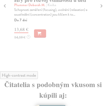
žá
Plummer Deborah M.
| Kniha
šk
Schopnosti zaměření (focusing), uvolnění (relaxation) a
soustředění (concentration) jsou klíčem k to...
Zi
Do 7 dní
Prá
dov
13,68 €
Do
dní
14,10 €
?
gar
12
12
High-contrast mode
Čitatelia s podobným vkusom si
kúpili aj: