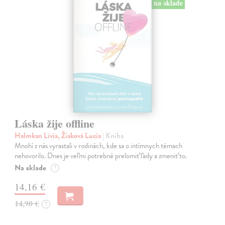
na sklade
Láska žije offline
Halmkan Lívia, Žiaková Lucia
| Kniha
Mnohí z nás vyrastali v rodinách, kde sa o intímnych témach
nehovorilo. Dnes je veľmi potrebné prelomiť ľady a zmeniť to.
Na sklade
?
14,16 €
14,90 €
?