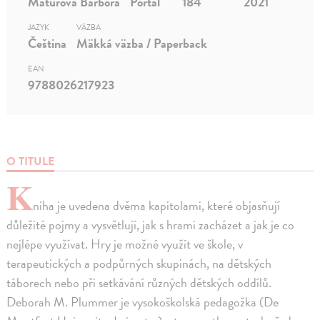
Maturová Barbora
Portál
184
2021
JAZYK
VÄZBA
Čeština
Mäkká väzba / Paperback
EAN
9788026217923
O TITULE
K
niha je uvedena dvěma kapitolami, které objasňují
důležité pojmy a vysvětlují, jak s hrami zacházet a jak je co
nejlépe využívat. Hry je možné využít ve škole, v
terapeutických a podpůrných skupinách, na dětských
táborech nebo při setkávání různých dětských oddílů.
Deborah M. Plummer je vysokoškolská pedagožka (De