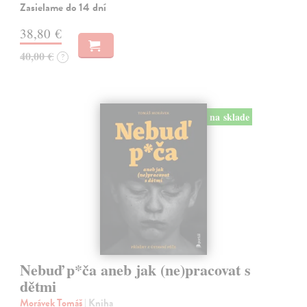
Zasielame do 14 dní
38,80 €
40,00 €
?
na sklade
Nebuď p*ča aneb jak (ne)pracovat s
dětmi
Morávek Tomáš
| Kniha