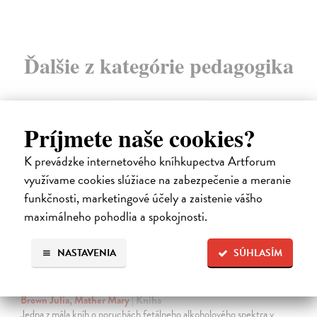
Ďalšie z kategórie pedagogika
na sklade
Príjmete naše cookies?
K prevádzke internetového kníhkupectva Artforum
využívame cookies slúžiace na zabezpečenie a meranie
funkčnosti, marketingové účely a zaistenie vášho
maximálneho pohodlia a spokojnosti.
NASTAVENIA
SÚHLASÍM
Ako byť rodičom dieťaťa s FASD
Brown Julia, Mather Mary
| Kniha
Jedna z mála kníh o poruchách fetálneho alkoholového spektra v