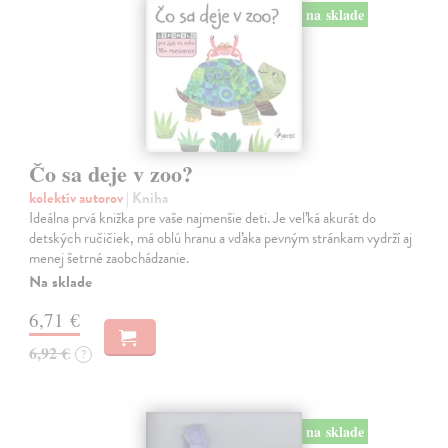
na sklade
Čo sa deje v zoo?
kolektív autorov
| Kniha
Ideálna prvá knižka pre vaše najmenšie deti. Je veľká akurát do
detských ručičiek, má oblú hranu a vďaka pevným stránkam vydrží aj
menej šetrné zaobchádzanie.
Na sklade
6,71 €
6,92 €
?
na sklade