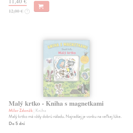
11,40 €
12,00 €
?
Malý krtko - Kniha s magnetkami
Miler Zdeněk
| Kniha
Malý krtko má vždy dobrú náladu. Najradšej je vonku na veľkej lúke.
Do 5 dní