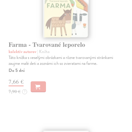
Farma - Tvarované leporelo
kolektív autorov
| Kniha
Táto knižka s veselými obrázkami a rôzne tvarovanými stránkami
zaujme malé deti a zoznámi ich so zvieratami na farme.
Do 5 dní
7,66 €
7,90 €
?