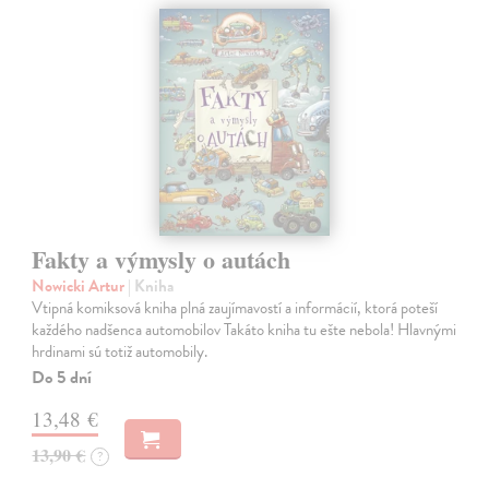
Fakty a výmysly o autách
Nowicki Artur
| Kniha
Vtipná komiksová kniha plná zaujímavostí a informácií, ktorá poteší
každého nadšenca automobilov Takáto kniha tu ešte nebola! Hlavnými
hrdinami sú totiž automobily.
Do 5 dní
13,48 €
13,90 €
?