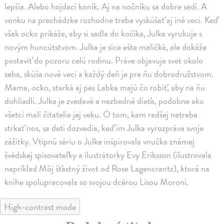
lepšia. Alebo hojdací koník. Aj na nočníku sa dobre sedí. A
vonku na prechádzke rozhodne treba vyskúšať aj iné veci. Keď
však ocko prikáže, aby si sadla do kočíka, Julka vyrukuje s
novým huncútstvom. Julka je síce ešte maličká, ale dokáže
postaviť do pozoru celú rodinu. Práve objavuje svet okolo
seba, skúša nové veci a každý deň je pre ňu dobrodružstvom.
Mama, ocko, starká aj pes Labka majú čo robiť, aby na ňu
dohliadli. Julka je zvedavé a nezbedné dieťa, podobne ako
všetci malí čitatelia jej veku. O tom, kam radšej netreba
strkať nos, sa deti dozvedia, keď im Julka vyrozpráva svoje
zážitky. Vtipnú sériu o Julke inšpirovala vnučka známej
švédskej spisovateľky a ilustrátorky Evy Eriksson (ilustrovala
napríklad Môj šťastný život od Rose Lagencrantz), ktorá na
knihe spolupracovala so svojou dcérou Lisou Moroni.
High-contrast mode