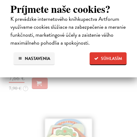
Príjmete naše cookies?
K prevádzke internetového kníhkupectva Artforum
využívame cookies slúžiace na zabezpečenie a meranie
funkčnosti, marketingové účely a zaistenie vášho
Les - Tvarované leporelo
maximálneho pohodlia a spokojnosti.
Payne Sally
| Kniha
Táto knižka s veselými obrázkami a rôzne tvarovanými stránkami
NASTAVENIA
SÚHLASÍM
zaujme malé deti a zoznámi ich so životom v lese.
Do 5 dní
7,66 €
7,90 €
?