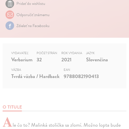
Pridať do wishlistu
Odporučiť známemu
Zdielať na Facebooku
VYDAVATEĽ
POČET STRÁN
ROK VYDANIA
JAZYK
Verbarium
32
2021
Slovenčina
VÄZBA
EAN
Tvrdá väzba / Hardback
9788082190413
O TITULE
A
le čo to? Malinká stolička sa zlomí. Možno lopta bude