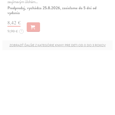
zaujímavým úlohám…
Predpredaj, vychádza 25.8.2026, zasielame do 5 dní od
vydania
8,42 €
9,90 €
?
ZOBRAZIŤ ĎALŠIE Z KATEGÓRIE KNIHY PRE DETI OD 0 DO 3 ROKOV