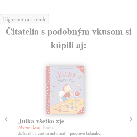
High-contrast mode
Čitatelia s podobným vkusom si
kúpili aj:
Julka všetko zje
J
Moroni Lisa
| Kniha
Mo
Julka chce všetko ochutnať – pieskové koláčiky,
Jul