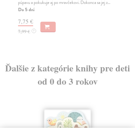
púpavu a pokukuje aj po mravčekovi. Dokonca sa jej z...
nep
Do 5 dní
Do
7,75 €
7,
7,99 €
7,
?
Ďalšie z kategórie knihy pre deti
od 0 do 3 rokov