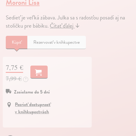
Moroni Lisa
Sedieť je veľká zábava. Julka sa s radosťou posadí aj na
stoličku pre bábiku.
Čítať ďalej
↓
Kúpiť
Rezervovať v kníhkupectve
7,75 €
7,99 €
?
Zasielame do 5 dní
Pozrieť dostupnosť
v kníhkupectvách