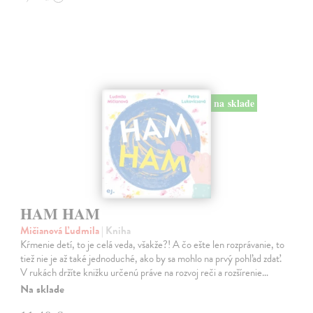
na sklade
HAM HAM
Mičianová Ľudmila
| Kniha
Kŕmenie detí, to je celá veda, všakže?! A čo ešte len rozprávanie, to
tiež nie je až také jednoduché, ako by sa mohlo na prvý pohľad zdať.
V rukách držíte knižku určenú práve na rozvoj reči a rozšírenie…
Na sklade