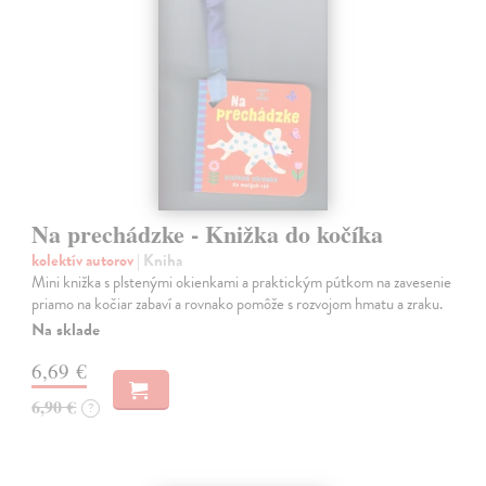
Na prechádzke - Knižka do kočíka
kolektív autorov
| Kniha
Mini knižka s plstenými okienkami a praktickým pútkom na zavesenie
priamo na kočiar zabaví a rovnako pomôže s rozvojom hmatu a zraku.
Na sklade
6,69 €
6,90 €
?