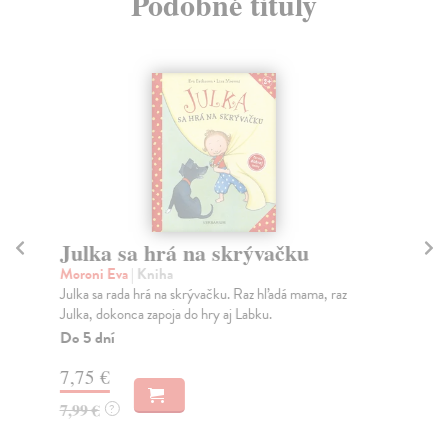
Podobné tituly
Julka sa hrá na skrývačku
O
Moroni Eva
| Kniha
Ker
Julka sa rada hrá na skrývačku. Raz hľadá mama, raz
Myš
Julka, dokonca zapoja do hry aj Labku.
keď
Do 5 dní
Do
7,75 €
9,
7,99 €
9,
?