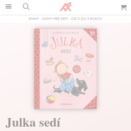
KNIHY
-
KNIHY PRE DETI
-
OD 0 DO 3 ROKOV
Julka sedí