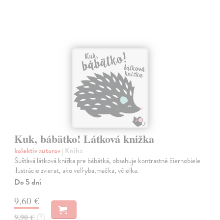
Kuk, bábätko! Látková knižka
kolektív autorov
| Kniha
Šušťavá látková knižka pre bábätká, obsahuje kontrastné čiernobiele
ilustrácie zvierat, ako veľryba,mačka, včielka.
Do 5 dní
9,60 €
9,90 €
?