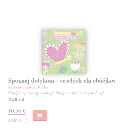
Spoznaj dotykom - veselých chrobáčikov
kolektív autorov
| Kniha
Ktorý hmyz opeľuje kvietky? Ktorý chrobáčik tká pavučiny?
Do 5 dní
10,56 €
10,89 €
?