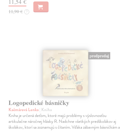
11,54 €
11,90 €
?
predpredaj
Logopedické básničky
Kačmárová Lenka
| Kniha
Kniha je určená deťom, ktoré majú problémy s výslovnosťou
artikulačne náročnej hlásky R. Nadchne všetkých predškolákov aj
školákov, ktorí sa zoznamujú s čítaním. Vďaka zábavným básničkám a