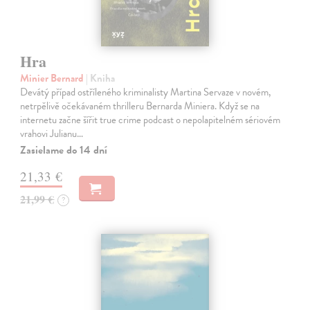
Hra
Minier Bernard
| Kniha
Devátý případ ostříleného kriminalisty Martina Servaze v novém,
netrpělivě očekávaném thrilleru Bernarda Miniera. Když se na
internetu začne šířit true crime podcast o nepolapitelném sériovém
vrahovi Julianu…
Zasielame do 14 dní
21,33 €
21,99 €
?