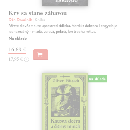
Krv sa stane zábavou
Dán Dominik
| Kniha
Mŕtve dievča v aute uprostred sídliska. Verdikt doktora Lengyela je
jednoznačný - mladá, zdravá, pekná, len trochu mŕtva.
Na sklade
16,69 €
17,95 €
?
na sklade