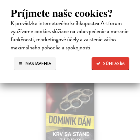
Sagitarius Petr
| Kniha
Tramwaj Cafe je kavárna v polském Těšíně a zároveň místo, kde se
Príjmete naše cookies?
sbíhají všechny nitky související s dalším brutálním zločinem, který
musí vyřešit Roman Saran, major ostravské kriminálky, a jeho tým.
K prevádzke internetového kníhkupectva Artforum
Jak…
využívame cookies slúžiace na zabezpečenie a meranie
Zasielame do 12 dní
funkčnosti, marketingové účely a zaistenie vášho
15,91 €
maximálneho pohodlia a spokojnosti.
16,40 €
?
NASTAVENIA
SÚHLASÍM
na sklade