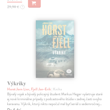
29,90 €
?
Výkriky
Horst Jorn Lier, Fjell Jan-Erik
| Kniha
Bývalý vojak a bývalý policajný študent Markus Heger vyšetruje staré
aj nové kriminálne prípady z podcastového štúdia v zadnej časti svojho
karavanu. Výkrik, ktorý nikto nepočul mal byť seriál o sedemročnej…
Do 4 dní