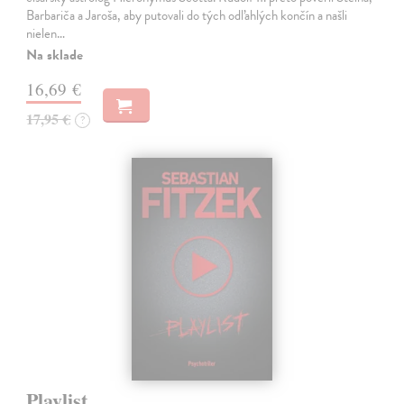
Barbariča a Jaroša, aby putovali do tých odľahlých končín a našli
nielen…
Na sklade
16,69 €
17,95 €
?
Playlist