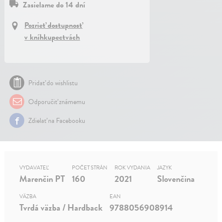
Zasielame do 14 dní
Pozrieť dostupnosť
v kníhkupectvách
Pridať do wishlistu
Odporučiť známemu
Zdielať na Facebooku
VYDAVATEĽ
POČET STRÁN
ROK VYDANIA
JAZYK
Marenčin PT
160
2021
Slovenčina
VÄZBA
EAN
Tvrdá väzba / Hardback
9788056908914