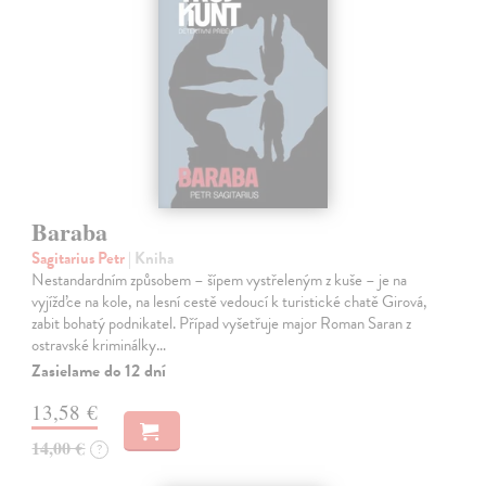
Baraba
Sagitarius Petr
| Kniha
Nestandardním způsobem – šípem vystřeleným z kuše – je na
vyjížďce na kole, na lesní cestě vedoucí k turistické chatě Girová,
zabit bohatý podnikatel. Případ vyšetřuje major Roman Saran z
ostravské kriminálky…
Zasielame do 12 dní
13,58 €
14,00 €
?