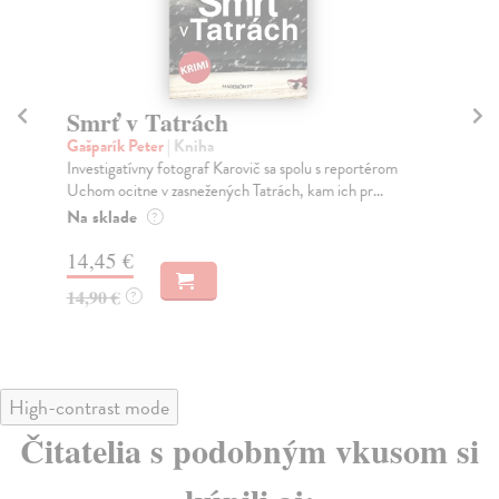
Smrť v Tatrách
S
Gašparík Peter
| Kniha
Gaš
Investigatívny fotograf Karovič sa spolu s reportérom
Fot
Uchom ocitne v zasnežených Tatrách, kam ich pr...
vra
Na sklade
Za
?
14,45 €
12
14,90 €
12
?
High-contrast mode
Čitatelia s podobným vkusom si