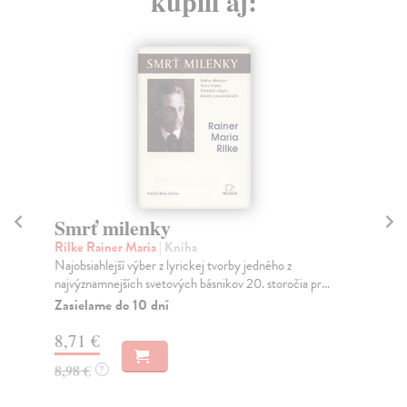
kúpili aj:
Smrť milenky
M
Rilke Rainer Maria
| Kniha
Dal
Najobsiahlejší výber z lyrickej tvorby jedného z
Cyr
najvýznamnejších svetových básnikov 20. storočia pr...
při
Zasielame do 10 dní
Za
8,71 €
22
8,98 €
23
?