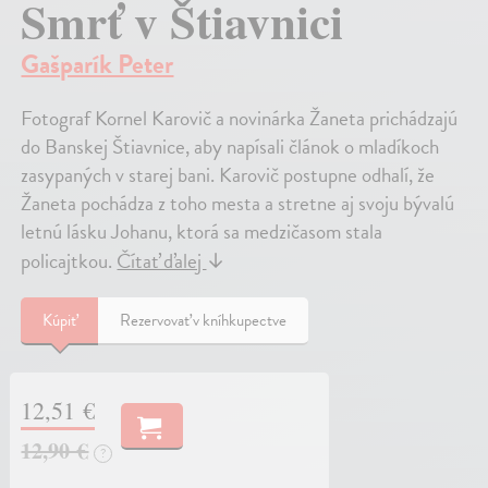
Smrť v Štiavnici
Gašparík Peter
Fotograf Kornel Karovič a novinárka Žaneta prichádzajú
do Banskej Štiavnice, aby napísali článok o mladíkoch
zasypaných v starej bani. Karovič postupne odhalí, že
Žaneta pochádza z toho mesta a stretne aj svoju bývalú
letnú lásku Johanu, ktorá sa medzičasom stala
policajtkou.
Čítať ďalej
↓
Kúpiť
Rezervovať v kníhkupectve
12,51 €
12,90 €
?