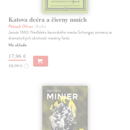
Katova dcéra a čierny mních
Pötzsch Oliver
| Kniha
Január 1663. Neďaleko bavorského mesta Schongau zomiera za
dramatických okolností miestny farár.
Na sklade
17,96 €
18,90 €
?