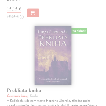
15,15 €
15,95 €
?
na sklade
Prekliata kniha
Červenák Juraj
| Kniha
V Košiciach, sídelnom meste Horného Uhorska, záhadne zmizol
cisársky astrológ Hieronymus Scotta. Rudolf II. preto poveril Steina,