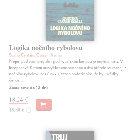
Logika nočního rybolovu
Scalia Cristina Cassar
| Kniha
Nejen pod svícnem, ale i pod rybářskou lampou je největší tma. V
listopadové Katánii nezvykle vane scirocco a dva přátelé se vracejí z
nočního rybolovu bez úlovku, zato s podezřením, že byli svědky
čehosi…
Zasielame do 12 dní
18,24 €
18,80 €
?