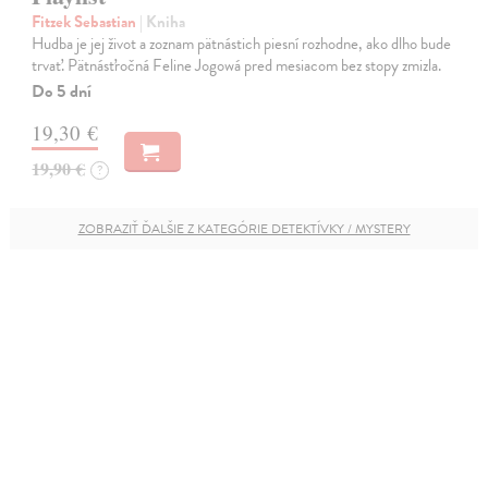
Fitzek Sebastian
| Kniha
Hudba je jej život a zoznam pätnástich piesní rozhodne, ako dlho bude
trvať. Pätnásťročná Feline Jogowá pred mesiacom bez stopy zmizla.
Do 5 dní
19,30 €
19,90 €
?
ZOBRAZIŤ ĎALŠIE Z KATEGÓRIE DETEKTÍVKY / MYSTERY