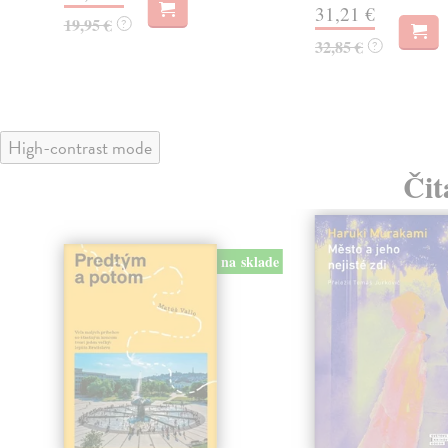
31,21 €
19,95 €
?
32,85 €
?
High-contrast mode
Čit
na sklade