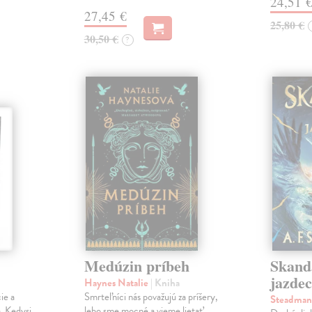
24,51 
27,45 €
25,80 €
30,50 €
?
Medúzin príbeh
Skand
jazdec
Haynes Natalie
| Kniha
ie a
Smrteľníci nás považujú za príšery,
Steadman
. Kedysi
lebo sme mocné a vieme lietať.