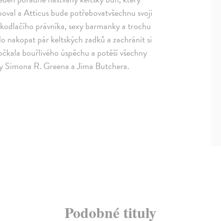
poval a Atticus bude potřebovatvšechnu svoji
lkodlačího právníka, sexy barmanky a trochu
lo nakopat pár keltských zadků a zachránit si
dočkala bouřlivého úspěchu a potěší všechny
ky Simona R. Greena a Jima Butchera.
Podobné tituly