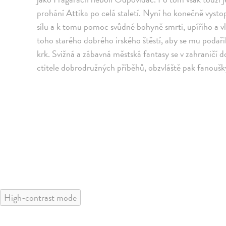
prohání Attika po celá staletí. Nyní ho konečně vysto
sílu a k tomu pomoc svůdné bohyně smrti, upířího a v
toho starého dobrého irského štěstí, aby se mu podaři
krk. Svižná a zábavná městská fantasy se v zahraničí 
ctitele dobrodružných příběhů, obzvláště pak fanouš
High-contrast mode