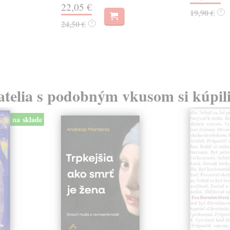
22,05 €
19,90 €
?
24,50 €
?
atelia s podobným vkusom si kúpili
na sklade