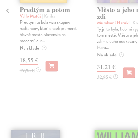
Predtým a potom
Město a jeho n
zdi
Vallo Matúš
| Kniha
Predtým tu bola vízia skupiny
Murakami Haruki
| Kn
nadšencov, ktorí chceli premeniť
Ty jsi to byla, kdo mi vy
hlavné mesto Slovenska na
tom městě. Město a jeh
modernú eur...
zdi – dlouho očekávan
Haru...
Na sklade
?
Na sklade
?
18,55 €
31,21 €
19,95 €
?
32,85 €
?