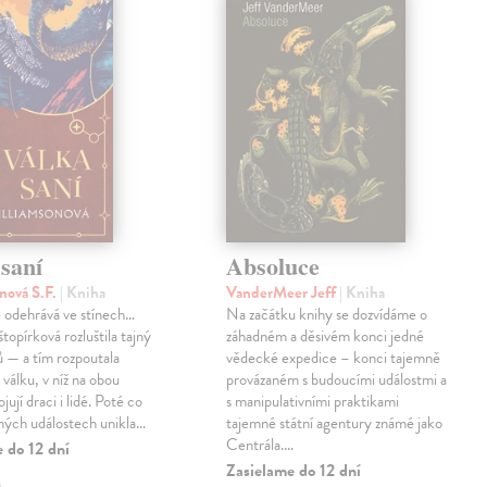
saní
Absoluce
nová S.F.
| Kniha
VanderMeer Jeff
| Kniha
 odehrává ve stínech…
Na začátku knihy se dozvídáme o
topírková rozluštila tajný
záhadném a děsivém konci jedné
ů — a tím rozpoutala
vědecké expedice – konci tajemně
válku, v níž na obou
provázaném s budoucími událostmi a
jují draci i lidé. Poté co
s manipulativními praktikami
ných událostech unikla…
tajemné státní agentury známé jako
Centrála.…
 do 12 dní
Zasielame do 12 dní