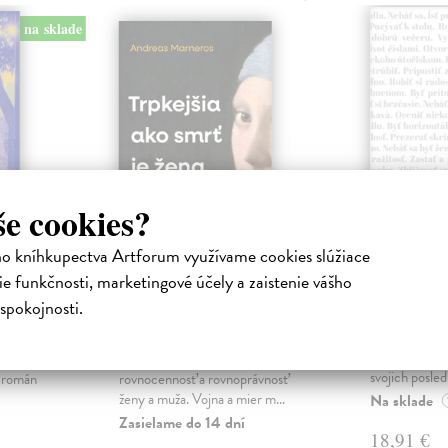
na sklade
še cookies?
ho kníhkupectva Artforum využívame cookies slúžiace
ejisté
Trpkejšia ako smrť
Plechov
e funkčnosti, marketingové účely a zaistenie vášho
je žena
Borušovičová
spokojnosti.
Táto kniha je
iha
Marneros Andreas
| Kniha
projektov, na
právěl o
JE TO MOŽNO NAJVÄČŠIA
Borušovičová 
o nejisté
REVOLÚCIA NAŠICH DNÍ:
svojich posled
ý román
rovnocennosť a rovnoprávnosť
ženy a muža. Vojna a mier m...
Na sklade
Zasielame do 14 dní
18,91 €