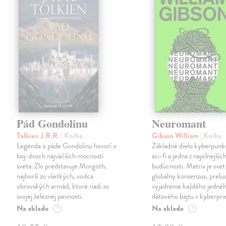
Pád Gondolinu
Neuromant
Tolkien J.R.R.
| Kniha
Gibson William
| Kniha
Legenda o páde Gondolinu hovorí o
Základné dielo kyberpunku
boji dvoch najväčších mocností
sci-fi a jedna z najsilnejších
sveta. Zlo predstavuje Morgoth,
budúcnosti. Matrix je svet
najhorší zo všetkých, vodca
globálny konsenzus, prelu
obrovských armád, ktoré riadi zo
vyjadrenie každého jedné
svojej železnej pevnosti.
dátového bajtu v kyberpri
Na sklade
Na sklade
?
?