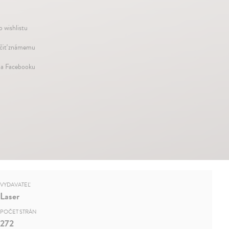
o wishlistu
iť známemu
na Facebooku
VYDAVATEĽ
Laser
POČET STRÁN
272