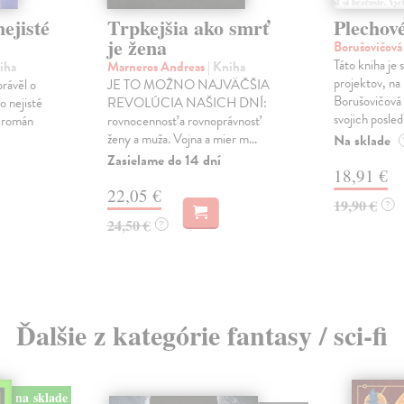
ejisté
Trpkejšia ako smrť
Plechov
je žena
Borušovičová
Táto kniha je
iha
Marneros Andreas
| Kniha
projektov, na
právěl o
JE TO MOŽNO NAJVÄČŠIA
Borušovičová 
o nejisté
REVOLÚCIA NAŠICH DNÍ:
svojich posled
ý román
rovnocennosť a rovnoprávnosť
ženy a muža. Vojna a mier m...
Na sklade
Zasielame do 14 dní
18,91 €
22,05 €
19,90 €
?
24,50 €
?
Ďalšie z kategórie fantasy / sci-fi
na sklade