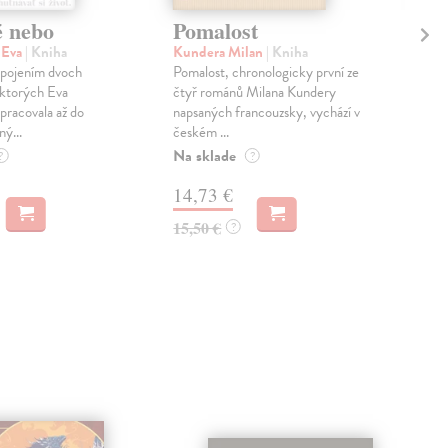
é nebo
Pomalost
Sl
pr
 Eva
| Kniha
Kundera Milan
| Kniha
sm
 spojením dvoch
Pomalost, chronologicky první ze
 ktorých Eva
čtyř románů Milana Kundery
Mik
pracovala až do
napsaných francouzsky, vychází v
Mon
ný...
českém ...
publ
Na sklade
kľú
?
?
hist
14,73 €
Na 
15,50 €
?
23
24,