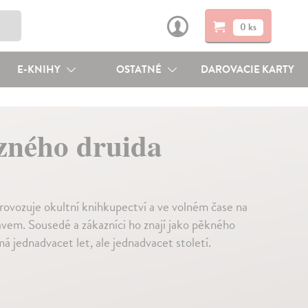
0 ks
E-KNIHY
OSTATNÉ
DAROVACIE KARTY
zného druida
 provozuje okultní knihkupectví a ve volném čase na
avem. Sousedé a zákazníci ho znají jako pěkného
 jednadvacet let, ale jednadvacet století.