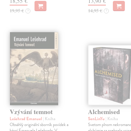
18,55 €
13,90 €
19,95 €
14,95 €
?
?
Vzývání temnot
Alchemised
Lešehrad Emanuel
| Kniha
SenLinYu
| Kniha
Obsáhlý originální sborník povídek a
Svetom plnom nekromanc
básní Emanuela Lešehrada. V
alchýmie sa prehnala vojna