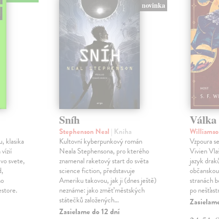
novinka
Sníh
Válka 
Stephenson Neal
| Kniha
Williamso
, klasika
Kultovní kyberpunkový román
Vzpoura se
 vízií
Neala Stephensona, pro kterého
Vivien Vlaš
 vo svete,
znamenal raketový start do světa
jazyk drak
d,
science fiction, představuje
občanskou 
ho
Ameriku takovou, jak ji (dnes ještě)
stranách bo
estore.
neznáme: jako změť městských
po nešťast
státečků založených…
Zasielame
Zasielame do 12 dní