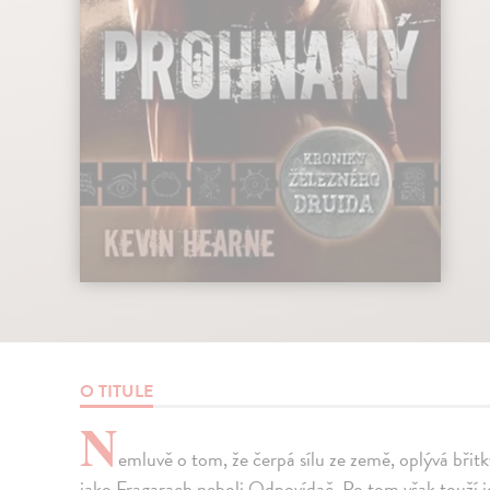
O TITULE
N
emluvě o tom, že čerpá sílu ze země, oplývá bři
jako Fragarach neboli Odpovídač. Po tom však touží j