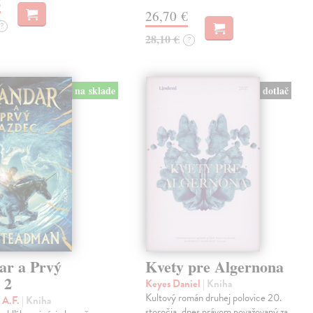
€
26,70 €
?
28,10 €
?
dotlač
na sklade
ar a Prvý
Kvety pre Algernona
 2
Keyes Daniel
| Kniha
Kultový román druhej polovice 20.
 A.F.
| Kniha
storočia, dnes právom považovaný za