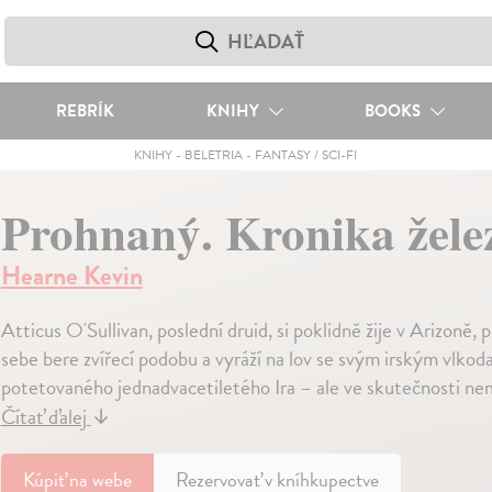
REBRÍK
KNIHY
BOOKS
KNIHY
-
BELETRIA
-
FANTASY / SCI-FI
Prohnaný. Kronika žele
Hearne Kevin
Atticus O'Sullivan, poslední druid, si poklidně žije v Arizoně,
sebe bere zvířecí podobu a vyráží na lov se svým irským vlkod
potetovaného jednadvacetiletého Ira – ale ve skutečnosti nemá
Čítať ďalej
↓
Kúpiť
na webe
Rezervovať v kníhkupectve