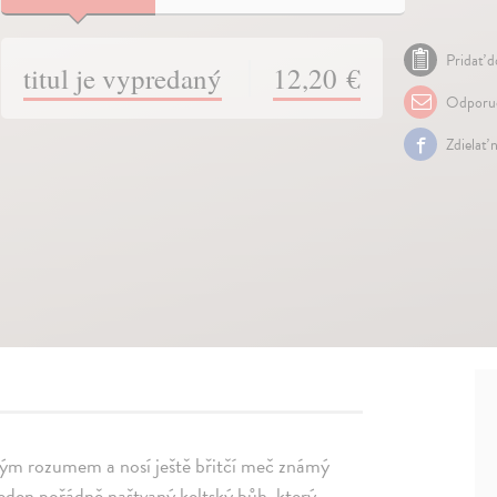
Pridať d
titul je vypredaný
12,20 €
Odporuč
Zdielať 
tkým rozumem a nosí ještě břitčí meč známý
eden pořádně naštvaný keltský bůh, který