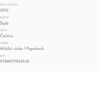
ROK VYDANIA
2012
EDÍCIA
Style
JAZYK
Čeština
VÄZBA
Mäkká väzba / Paperback
EAN
9788071933526