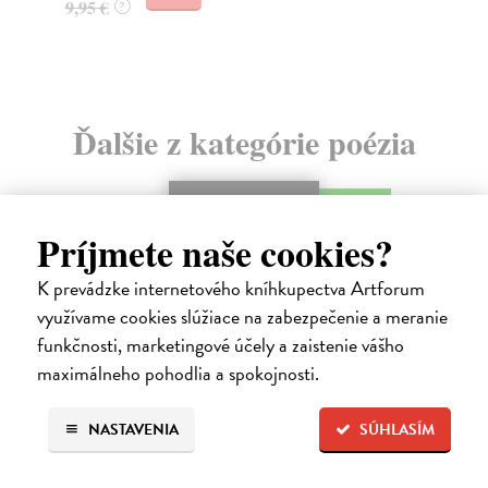
Ďalšie z kategórie poézia
na sklade
novinka
Príjmete naše cookies?
K prevádzke internetového kníhkupectva Artforum
využívame cookies slúžiace na zabezpečenie a meranie
funkčnosti, marketingové účely a zaistenie vášho
maximálneho pohodlia a spokojnosti.
NASTAVENIA
SÚHLASÍM
Záznam o vzniku zvláštneho sveta