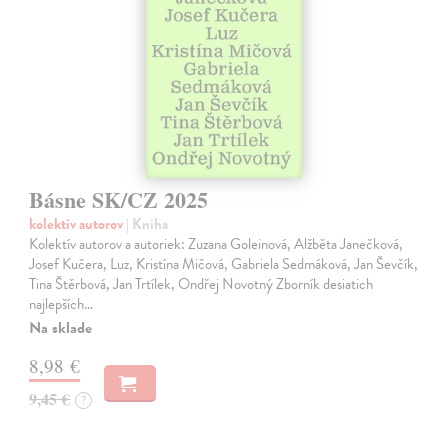
Básne SK/CZ 2025
kolektív autorov
| Kniha
Kolektív autorov a autoriek: Zuzana Goleinová, Alžběta Janečková,
Josef Kučera, Luz, Kristína Mičová, Gabriela Sedmáková, Jan Ševčík,
Tina Štěrbová, Jan Trtílek, Ondřej Novotný Zborník desiatich
najlepších…
Na sklade
8,98 €
9,45 €
?