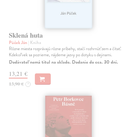
Sklená huta
Púček Ján
| Kniha
Rôzne miesta rozprávajú rôzne príbehy, stačí rozhrnúť zem a čítať.
Kdekoľvek sa pozrieme, nájdeme jazvy po dotyku s dejinami.
Dodávateľ nemá titul na sklade. Dodanie do cca. 30 dní.
13,21 €
13,90 €
?