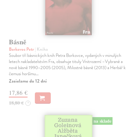
Básně
Borkovec Petr
| Kniha
Soubor tří básnických knih Petra Borkovce, vydaných v minulých
letech nakladatelstvím Fra, obsahuje tituly Vnitrozemí –Vybrané a
nové básně 1990–2005 (2005), Milostné básně (2013) a Herbář k
čemusi horšímu…
Zasielame do 12 dní
17,86 €
18,80 €
?
na sklade