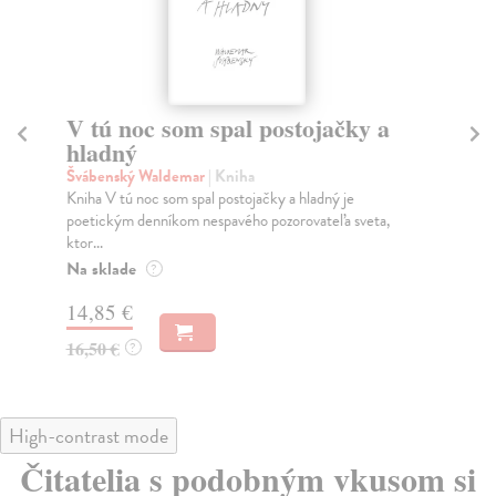
Hermovská chôdza
P
Štrpka Ivan
| Kniha
Ha
Básnické médium v Hermovskej chôdzi Štrpku
Po 
reflektuje aj pohlcuje nejednoznačnú, komplikovanú
dom
podobu...
Na
Na sklade
?
22
14,40 €
25
16,00 €
?
High-contrast mode
Čitatelia s podobným vkusom si