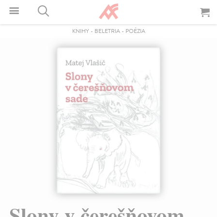
KNIHY
-
BELETRIA
-
POÉZIA
Slony v čerešňovom