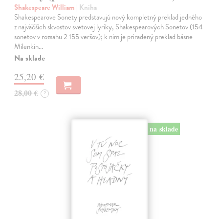
Shakespeare William
| Kniha
Shakespearove Sonety predstavujú nový kompletný preklad jedného
z najväčších skvostov svetovej lyriky, Shakespearových Sonetov (154
sonetov v rozsahu 2 155 veršov); k nim je priradený preklad básne
Milenkin…
Na sklade
25,20 €
28,00 €
?
na sklade