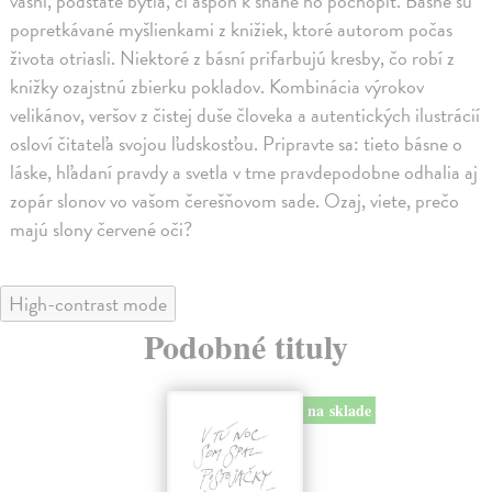
vášni, podstate bytia, či aspoň k snahe ho pochopiť. Básne sú
popretkávané myšlienkami z knižiek, ktoré autorom počas
života otriasli. Niektoré z básní prifarbujú kresby, čo robí z
knižky ozajstnú zbierku pokladov. Kombinácia výrokov
velikánov, veršov z čistej duše človeka a autentických ilustrácií
osloví čitateľa svojou ľudskosťou. Pripravte sa: tieto básne o
láske, hľadaní pravdy a svetla v tme pravdepodobne odhalia aj
zopár slonov vo vašom čerešňovom sade. Ozaj, viete, prečo
majú slony červené oči?
High-contrast mode
Podobné tituly
na sklade