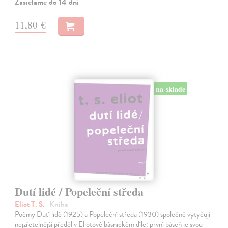
Zasielame do 14 dní
11,80 €
na sklade
Dutí lidé / Popeleční středa
Eliot T. S.
| Kniha
Poémy Dutí lidé (1925) a Popeleční středa (1930) společně vytyčují
nejzřetelnější předěl v Eliotově básnickém díle: první báseň je svou