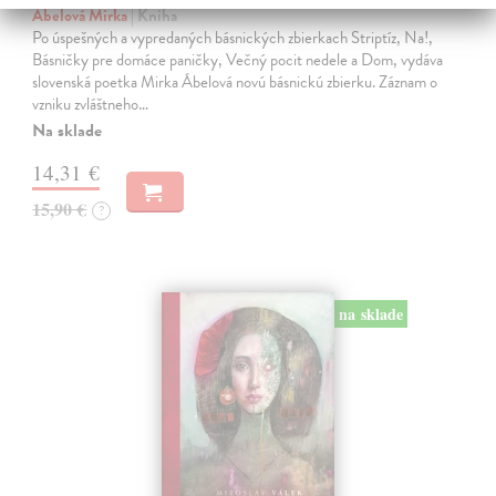
Ábelová Mirka
| Kniha
Po úspešných a vypredaných básnických zbierkach Striptíz, Na!,
Básničky pre domáce paničky, Večný pocit nedele a Dom, vydáva
slovenská poetka Mirka Ábelová novú básnickú zbierku. Záznam o
vzniku zvláštneho…
Na sklade
14,31 €
15,90 €
?
na sklade