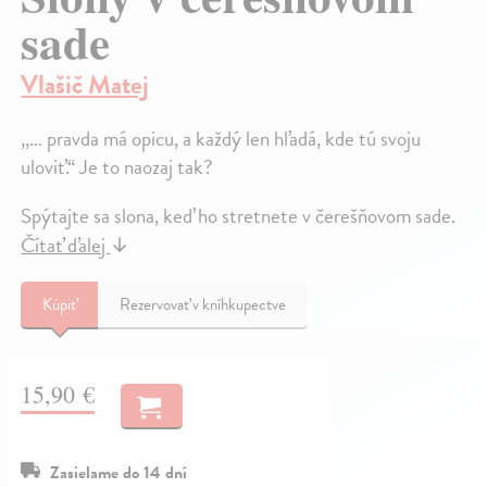
sade
Vlašič Matej
,,… pravda má opicu, a každý len hľadá, kde tú svoju
uloviť.“ Je to naozaj tak?
Spýtajte sa slona, keď ho stretnete v čerešňovom sade.
Čítať ďalej
↓
Kúpiť
Rezervovať v kníhkupectve
15,90 €
Zasielame do 14 dní