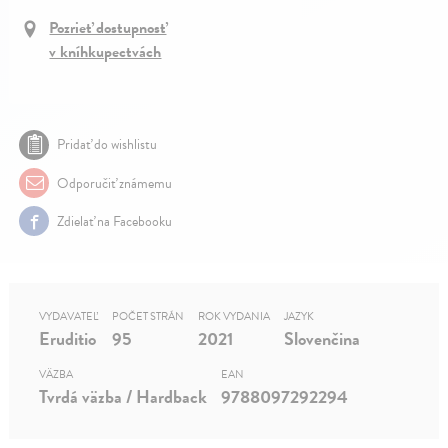
Pozrieť dostupnosť
v kníhkupectvách
Pridať do wishlistu
Odporučiť známemu
Zdielať na Facebooku
VYDAVATEĽ
POČET STRÁN
ROK VYDANIA
JAZYK
Eruditio
95
2021
Slovenčina
VÄZBA
EAN
Tvrdá väzba / Hardback
9788097292294