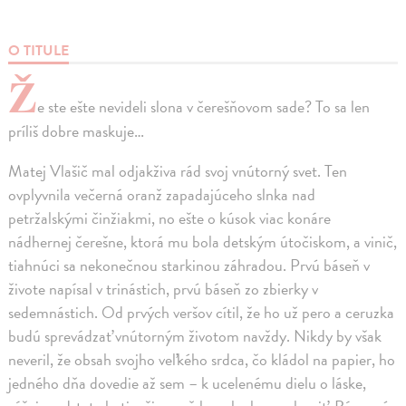
O TITULE
Ž
e ste ešte nevideli slona v čerešňovom sade? To sa len
príliš dobre maskuje…
Matej Vlašič mal odjakživa rád svoj vnútorný svet. Ten
ovplyvnila večerná oranž zapadajúceho slnka nad
petržalskými činžiakmi, no ešte o kúsok viac konáre
nádhernej čerešne, ktorá mu bola detským útočiskom, a vinič,
tiahnúci sa nekonečnou starkinou záhradou. Prvú báseň v
živote napísal v trinástich, prvú báseň zo zbierky v
sedemnástich. Od prvých veršov cítil, že ho už pero a ceruzka
budú sprevádzať vnútorným životom navždy. Nikdy by však
neveril, že obsah svojho veľkého srdca, čo kládol na papier, ho
jedného dňa dovedie až sem – k ucelenému dielu o láske,