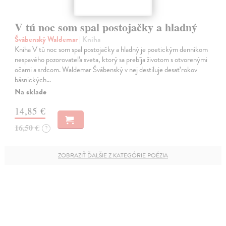
V tú noc som spal postojačky a hladný
Švábenský Waldemar
| Kniha
Kniha V tú noc som spal postojačky a hladný je poetickým denníkom
nespavého pozorovateľa sveta, ktorý sa prebíja životom s otvorenými
očami a srdcom. Waldemar Švábenský v nej destiluje desať rokov
básnických…
Na sklade
14,85 €
16,50 €
?
ZOBRAZIŤ ĎALŠIE Z KATEGÓRIE POÉZIA