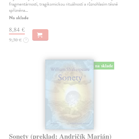
fragmentárností, tragikomickou rituálností a různohlasím těsně
spřízněna…
Na sklade
8,84 €
9,30 €
?
na sklade
Sonety (preklad: Andričík Marián)