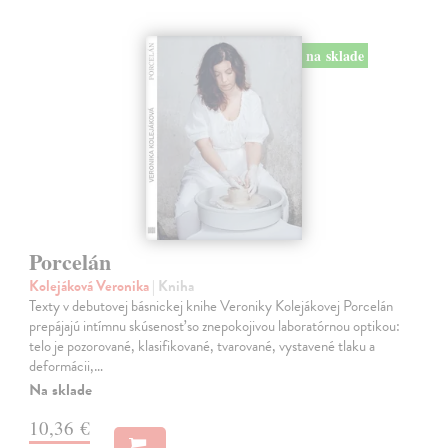
na sklade
Porcelán
Kolejáková Veronika
| Kniha
Texty v debutovej básnickej knihe Veroniky Kolejákovej Porcelán
prepájajú intímnu skúsenosť so znepokojivou laboratórnou optikou:
telo je pozorované, klasifikované, tvarované, vystavené tlaku a
deformácii,…
Na sklade
10,36 €