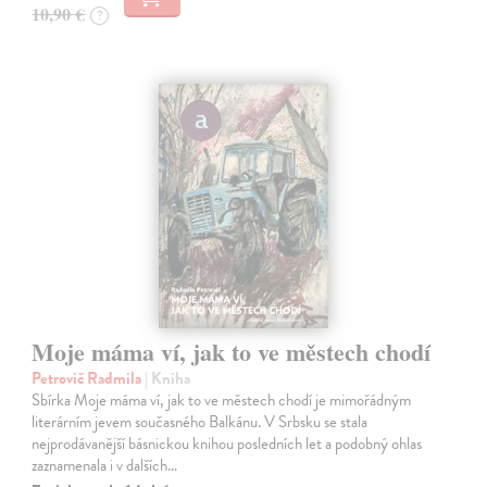
10,90 €
?
Moje máma ví, jak to ve městech chodí
Petrovič Radmila
| Kniha
Sbírka Moje máma ví, jak to ve městech chodí je mimořádným
literárním jevem současného Balkánu. V Srbsku se stala
nejprodávanější básnickou knihou posledních let a podobný ohlas
zaznamenala i v dalších…