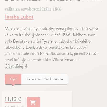
válka za osvobození Itálie 1866
Taraba Luboš
Málokterá válka byla tak zbytečná jako tzv. třetí svatá
válka za italské sjednocení v létě 1866. Jablkem sváru
bylo Benátsko a Jižní Tyrolsko, „zbytky“ bývalého
rakouského Lombardsko-benátského království
patřícího stále císaři Františku Josefu I., po nichž toužil
první král sjednocené Itálie Viktor Emanuel.
Čítať ďalej
↓
Kúpiť
Rezervovať v kníhkupectve
11,12 €