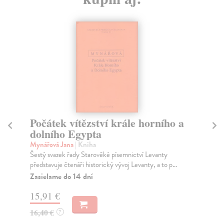
Počátek vítězství krále horního a
B
dolního Egypta
Gr
Ins
Mynářová Jana
| Kniha
pov
Šestý svazek řady Starověké písemnictví Levanty
představuje čtenáři historický vývoj Levanty, a to p...
Za
Zasielame do 14 dní
18
15,91 €
18
16,40 €
?