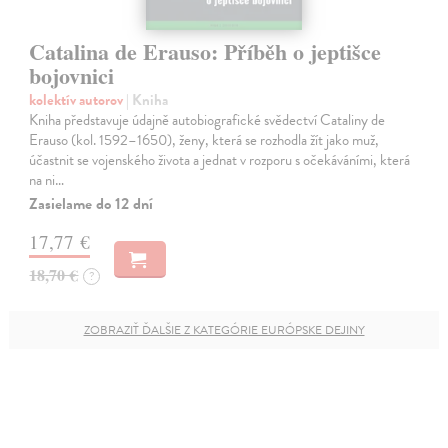
Catalina de Erauso: Příběh o jeptišce
bojovnici
kolektív autorov
| Kniha
Kniha představuje údajně autobiografické svědectví Cataliny de
Erauso (kol. 1592–1650), ženy, která se rozhodla žít jako muž,
účastnit se vojenského života a jednat v rozporu s očekáváními, která
na ni…
Zasielame do 12 dní
17,77 €
18,70 €
?
ZOBRAZIŤ ĎALŠIE Z KATEGÓRIE EURÓPSKE DEJINY