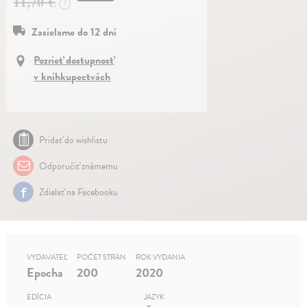
11,70 €
?
Zasielame do 12 dní
Pozrieť dostupnosť
v kníhkupectvách
Pridať do wishlistu
Odporučiť známemu
Zdielať na Facebooku
VYDAVATEĽ
POČET STRÁN
ROK VYDANIA
Epocha
200
2020
EDÍCIA
JAZYK