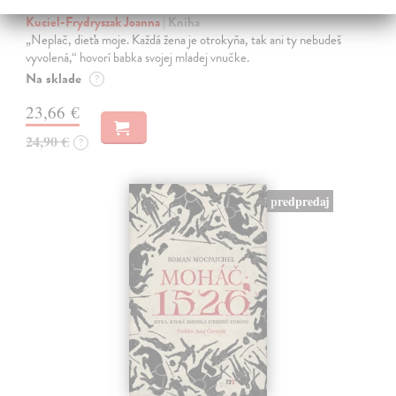
Sedliačky
Kuciel-Frydryszak Joanna
| Kniha
„Neplač, dieťa moje. Každá žena je otrokyňa, tak ani ty nebudeš
vyvolená,“ hovorí babka svojej mladej vnučke.
Na sklade
?
23,66 €
24,90 €
?
predpredaj