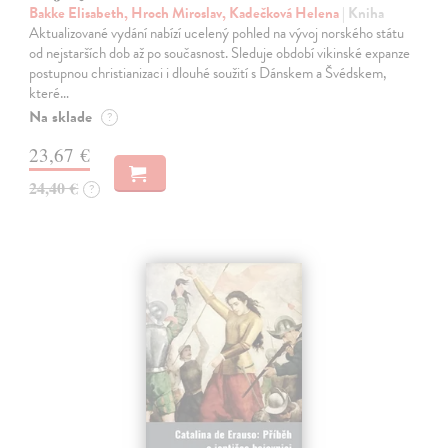
Bakke Elisabeth, Hroch Miroslav, Kadečková Helena
| Kniha
Aktualizované vydání nabízí ucelený pohled na vývoj norského státu
od nejstarších dob až po současnost. Sleduje období vikinské expanze
postupnou christianizaci i dlouhé soužití s Dánskem a Švédskem,
které…
Na sklade
?
23,67 €
24,40 €
?