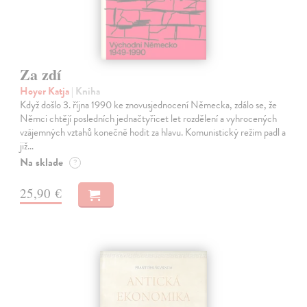
Za zdí
Hoyer Katja
| Kniha
Když došlo 3. října 1990 ke znovusjednocení Německa, zdálo se, že
Němci chtějí posledních jednačtyřicet let rozdělení a vyhrocených
vzájemných vztahů konečně hodit za hlavu. Komunistický režim padl a
již…
Na sklade
?
25,90 €