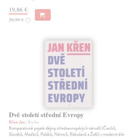
19,86 €
20,90 €
?
Dvě století střední Evropy
Křen Jan
| Kniha
Komparativně pojaté dějiny středoevropských národů (Čechů,
Slováků, Maďarů, Poláků, Němců, Rakušanů a Židů) v moderní éře