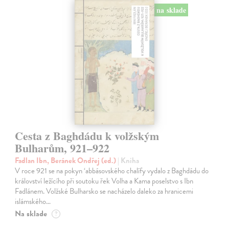
na sklade
Cesta z Baghdádu k volžským
Bulharům, 921–922
Fadlan Ibn, Beránek Ondřej (ed.)
| Kniha
V roce 921 se na pokyn ‘abbásovského chalífy vydalo z Baghdádu do
království ležícího při soutoku řek Volha a Kama poselstvo s Ibn
Fadlánem. Volžské Bulharsko se nacházelo daleko za hranicemi
islámského…
Na sklade
?