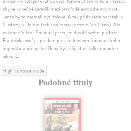
umožní vyřídit její druhou část. Italové chtěli válku a vítězství,
aby se konečně zařadili mezi prvořadé evropské mocnosti.
Jenže by to nesměli být Italové. A tak přišla série porážek, u
Custozy, v Dolomitech i na moři u ostrova Vis (Lissa). Ale
nakonec Viktor Emanuel přeci jen dosáhl svého, protože
František Josef již předem prostřednictvím francouzského
imperátora přenechal Benátky Itálii, ať už válka dopadne
jakkoli...
High-contrast mode
Podobné tituly