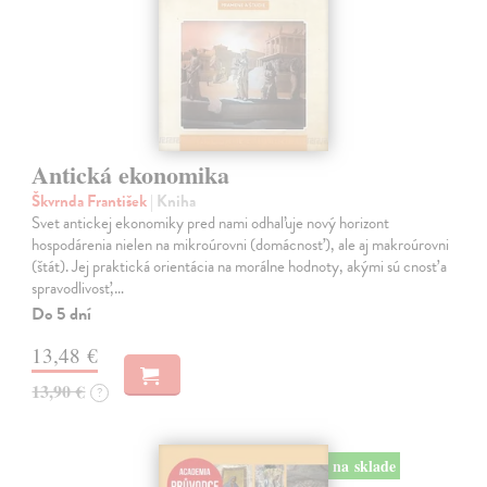
Antická ekonomika
Škvrnda František
| Kniha
Svet antickej ekonomiky pred nami odhaľuje nový horizont
hospodárenia nielen na mikroúrovni (domácnosť), ale aj makroúrovni
(štát). Jej praktická orientácia na morálne hodnoty, akými sú cnosť a
spravodlivosť,…
Do 5 dní
13,48 €
13,90 €
?
na sklade