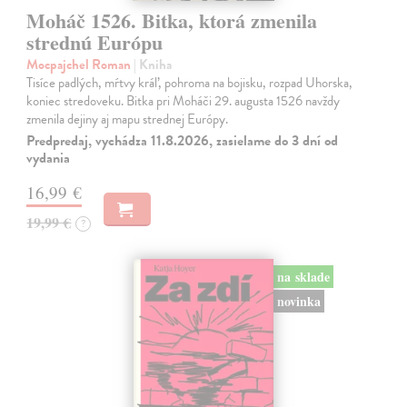
Moháč 1526. Bitka, ktorá zmenila
strednú Európu
Mocpajchel Roman
| Kniha
Tisíce padlých, mŕtvy kráľ, pohroma na bojisku, rozpad Uhorska,
koniec stredoveku. Bitka pri Moháči 29. augusta 1526 navždy
zmenila dejiny aj mapu strednej Európy.
Predpredaj, vychádza 11.8.2026, zasielame do 3 dní od
vydania
16,99 €
19,99 €
?
na sklade
novinka