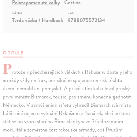
Polozapomenuté války
Čeština
VÄZBA
EAN
Tvrdá väzba / Hardback
9788075572134
O TITULE
P
rotože v předcházejících válkách s Rakušany dostaly jeho
armády vždy na frak, bez silného spojence na zisk těchto
území nemohl ani pomyslet. A právě s tím kalkuloval pruský
první ministr Bismarck, toužící pro změnu konečně sjednotit
Německo. V zamýšleném střetu vyhradil Bismarck své místo i
Itálii snící nejen o vyhnání Rakušanů z Benátek, ale i po tom
stát se po vzoru starého Říma vládkyní ve Středozemním
moři. Itálie zaměstná část rakouské armády, což Prusům