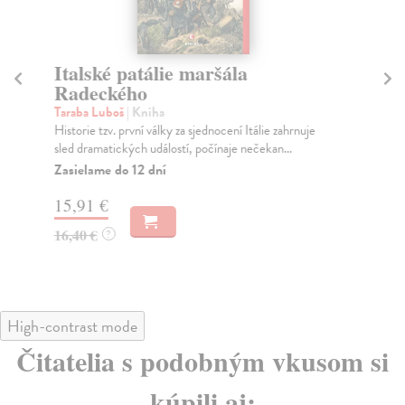
Italské patálie maršála
S
Radeckého
IV
Taraba Luboš
| Kniha
Ko
Historie tzv. první války za sjednocení Itálie zahrnuje
Let
sled dramatických událostí, počínaje nečekan...
něk
Zasielame do 12 dní
Za
15,91 €
15
16,40 €
16
?
High-contrast mode
Čitatelia s podobným vkusom si
kúpili aj: