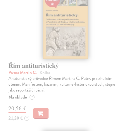
Řím antituristický
Putna Martin C.
| Kniha
Antituristický průvodce Římem Martina C. Putny je strhujícím
čtením. Manifestem, kázáním, kulturně-historickou studií, stejně
jako reportáží či básní.
Na sklade
?
20,56 €
21,20 €
?