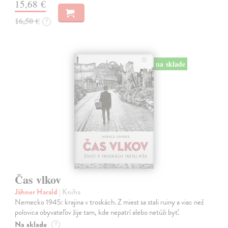
15,68 €
16,50 €
?
na sklade
Čas vlkov
Jähner Harald
| Kniha
Nemecko 1945: krajina v troskách. Z miest sa stali ruiny a viac než
polovica obyvateľov žije tam, kde nepatrí alebo netúži byť.
Na sklade
?