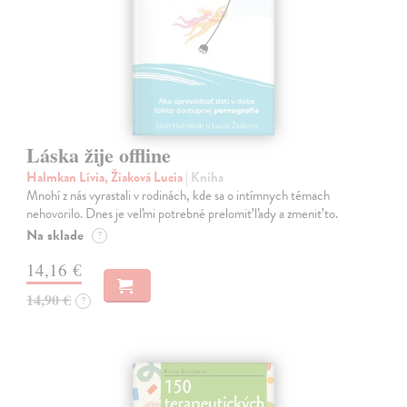
Láska žije offline
Halmkan Lívia, Žiaková Lucia
| Kniha
Mnohí z nás vyrastali v rodinách, kde sa o intímnych témach
nehovorilo. Dnes je veľmi potrebné prelomiť ľady a zmeniť to.
Na sklade
?
14,16 €
14,90 €
?