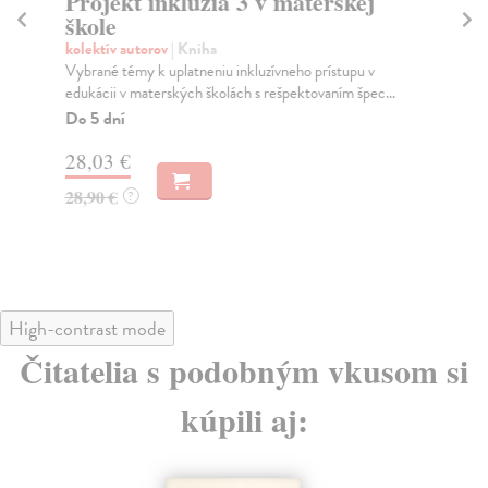
Projekt inklúzia 3 v materskej
Ab
škole
Sc
Kni
kolektív autorov
| Kniha
pro
Vybrané témy k uplatneniu inkluzívneho prístupu v
edukácii v materských školách s rešpektovaním špec...
Na
Do 5 dní
27
28,03 €
29
28,90 €
?
High-contrast mode
Čitatelia s podobným vkusom si
kúpili aj: