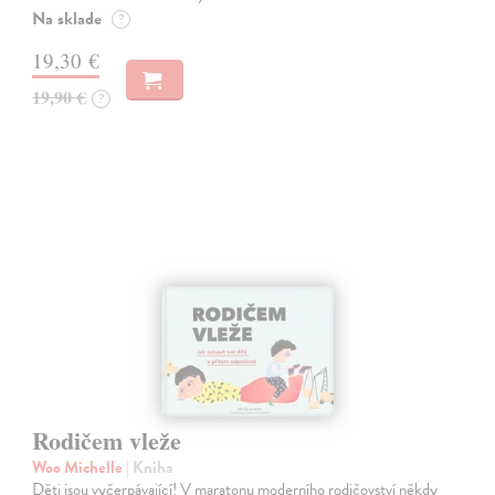
Na sklade
?
19,30 €
19,90 €
?
Rodičem vleže
Woo Michelle
| Kniha
Děti jsou vyčerpávající! V maratonu moderního rodičovství někdy