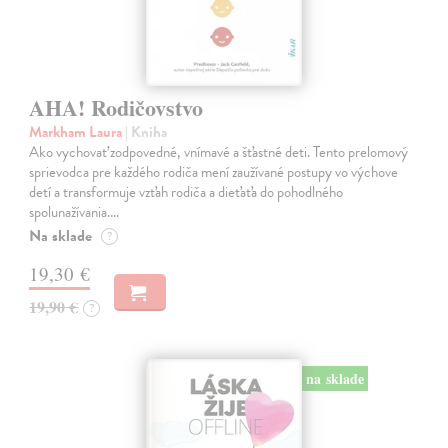
AHA! Rodičovstvo
Markham Laura
| Kniha
Ako vychovať zodpovedné, vnímavé a šťastné deti. Tento prelomový
sprievodca pre každého rodiča mení zaužívané postupy vo výchove
detí a transformuje vzťah rodiča a dieťaťa do pohodlného
spolunažívania.…
Na sklade
?
19,30 €
19,90 €
?
na sklade