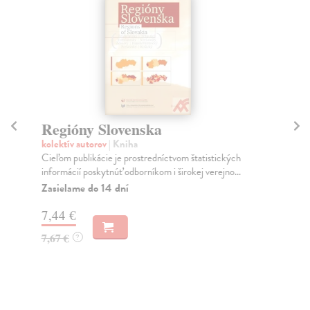
Regióny Slovenska
De
kolektív autorov
| Kniha
Ru
Cieľom publikácie je prostredníctvom štatistických
Rus
informácií poskytnúť odborníkom i širokej verejno...
súk
Zasielame do 14 dní
Na
7,44 €
21
7,67 €
22
?