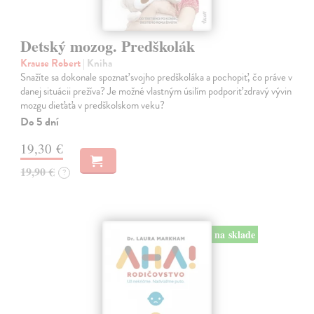
Detský mozog. Predškolák
Krause Robert
| Kniha
Snažíte sa dokonale spoznať svojho predškoláka a pochopiť, čo práve v
danej situácii prežíva? Je možné vlastným úsilím podporiť zdravý vývin
mozgu dieťaťa v predškolskom veku?
Do 5 dní
19,30 €
19,90 €
?
na sklade