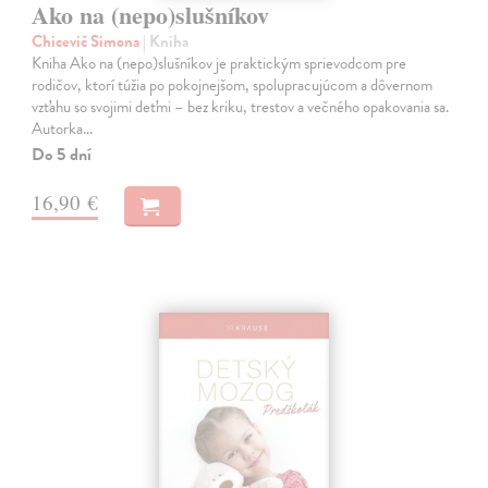
Ako na (nepo)slušníkov
Chicevič Simona
| Kniha
Kniha Ako na (nepo)slušníkov je praktickým sprievodcom pre
rodičov, ktorí túžia po pokojnejšom, spolupracujúcom a dôvernom
vzťahu so svojimi deťmi – bez kriku, trestov a večného opakovania sa.
Autorka…
Do 5 dní
16,90 €