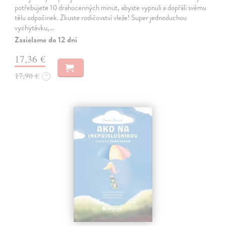
potřebujete 10 drahocenných minut, abyste vypnuli a dopřáli svému
tělu odpočinek. Zkuste rodičovství vleže! Super jednoduchou
vychytávku,…
Zasielame do 12 dní
17,36 €
17,90 €
?