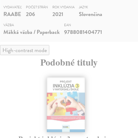
VYDAVATEĽ
POČET STRÁN
ROK VYDANIA
JAZYK
RAABE
206
2021
Slovenčina
VÄZBA
EAN
Mäkká väzba / Paperback
9788081404771
High-contrast mode
Podobné tituly