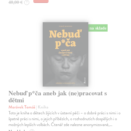
40,00 €
?
na sklade
Nebuď p*ča aneb jak (ne)pracovat s
dětmi
Morávek Tomáš
| Kniha
Toto je kniha o dětech žijících v ústavní péči – o dobré práci s nimi i o
špatné práci s nimi, o jejich příbězích, o rozhodnutích dospělých i o
možných lepších volbách. Čtenář zde nalezne anonymizované,…