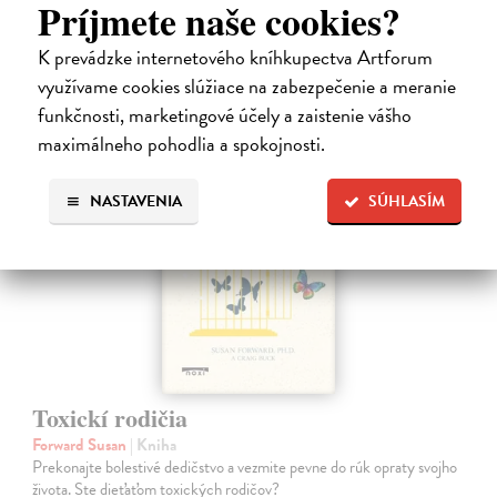
Na sklade
Príjmete naše cookies?
?
10,00 €
K prevádzke internetového kníhkupectva Artforum
využívame cookies slúžiace na zabezpečenie a meranie
funkčnosti, marketingové účely a zaistenie vášho
maximálneho pohodlia a spokojnosti.
na sklade
NASTAVENIA
SÚHLASÍM
Toxickí rodičia
Forward Susan
| Kniha
Prekonajte bolestivé dedičstvo a vezmite pevne do rúk opraty svojho
života. Ste dieťaťom toxických rodičov?