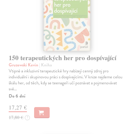
150 terapeutických her pro dospívající
Gruzewski Kevin
| Kniha
Vtipné a inkluzivní terapeutické hry nabízejí cenný zdroj pro
individuální i skupinovou práci s dospívajícími. V knize najdeme celou
škálu her, od těch, kdy se teenageři učí poznávat a pojmenovávat
své…
Do 6 dní
17,27 €
17,80 €
?