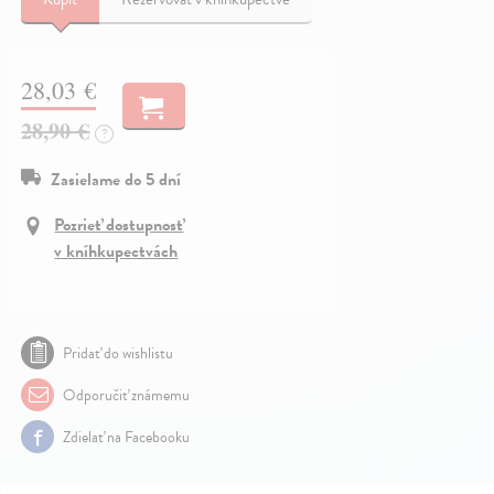
28,03 €
28,90 €
?
Zasielame do 5 dní
Pozrieť dostupnosť
v kníhkupectvách
Pridať do wishlistu
Odporučiť známemu
Zdielať na Facebooku