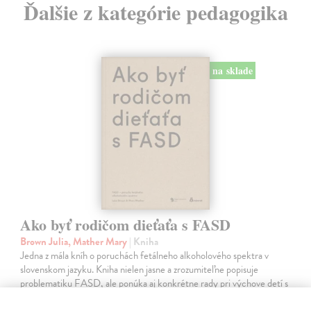
Ďalšie z kategórie pedagogika
na sklade
Ako byť rodičom dieťaťa s FASD
Brown Julia, Mather Mary
| Kniha
Jedna z mála kníh o poruchách fetálneho alkoholového spektra v
slovenskom jazyku. Kniha nielen jasne a zrozumiteľne popisuje
problematiku FASD, ale ponúka aj konkrétne rady pri výchove detí s
touto diagnózou.…