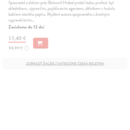
Spisovatel a doktor práv Bohumil Hrabal prošel řadou profesí: byl
skladníkem, výpravčím, pojišťovacím agentem, dělníkem v hutích,
baličem starého papíru. Myšlení autora spojovaného s živelným
vypravěčstvím…
Zasielame do 12 dní
13,40 €
14,10 €
?
ZOBRAZIŤ ĎALŠIE Z KATEGÓRIE ČESKÁ BELETRIA