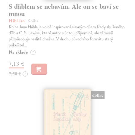
S ďáblem se nebavím. Ale on se baví se
mnou
Hábl Jan
| Kniha
Kniha Jana Hábla je volně inspirovaná slavným dílem Rady zkušeného
ďábla C. S. Lewise, které autor s úctou připomíná, ale zároveň
přizpůsobuje realitě dneška. V duchu původního formátu starý
pokušitel…
Na sklade
?
7,13 €
7,50 €
?
dotlač