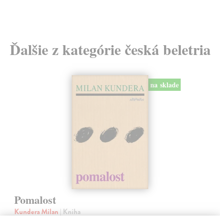
18
Ďalšie z kategórie česká beletria
na sklade
Pomalost
Kundera Milan
| Kniha