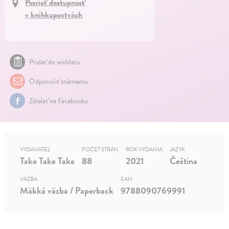
Pozrieť dostupnosť
v kníhkupectvách
Pridať do wishlistu
Odporučiť známemu
Zdielať na Facebooku
VYDAVATEĽ
POČET STRÁN
ROK VYDANIA
JAZYK
Take Take Take
88
2021
Čeština
VÄZBA
EAN
Mäkká väzba / Paperback
9788090769991