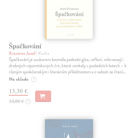
Špačkování
Kroutvor Josef
| Kniha
Špačkování je souborem bezmála padesáti glos, reflexí, mikroesejí i
drobných vzpomínkových črt, které vznikaly v posledních letech – k
různým společenským i literárním příležitostem a z radosti ze čtení…
Na sklade
?
13,30 €
14,00 €
?