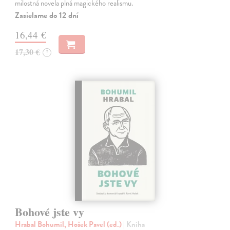
milostná novela plná magického realismu.
Zasielame do 12 dní
16,44 €
17,30 €
?
Bohové jste vy
Hrabal Bohumil, Hošek Pavel (ed.)
| Kniha