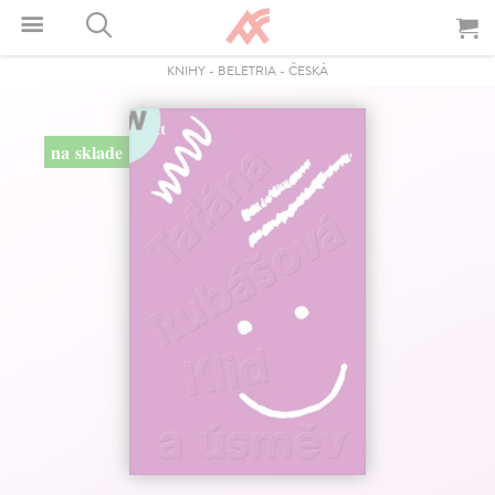
KNIHY
-
BELETRIA
-
ČESKÁ
na sklade