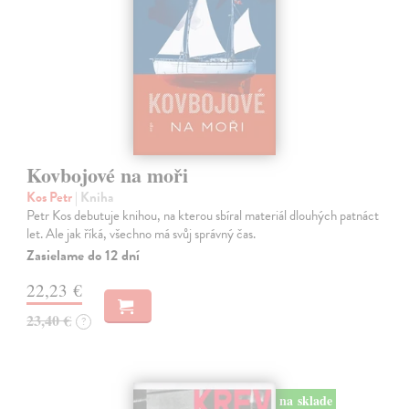
Kovbojové na moři
Kos Petr
| Kniha
Petr Kos debutuje knihou, na kterou sbíral materiál dlouhých patnáct
let. Ale jak říká, všechno má svůj správný čas.
Zasielame do 12 dní
22,23 €
23,40 €
?
na sklade