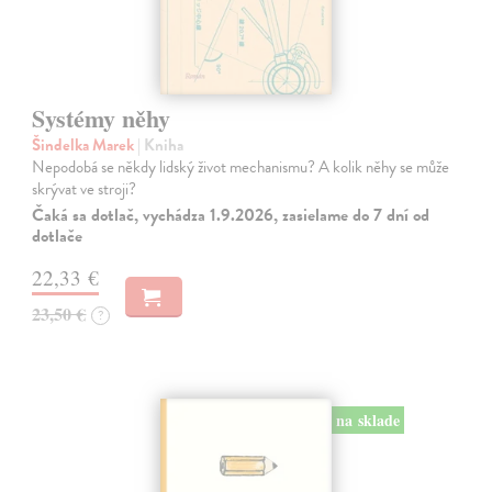
Systémy něhy
Šindelka Marek
| Kniha
Nepodobá se někdy lidský život mechanismu? A kolik něhy se může
skrývat ve stroji?
Čaká sa dotlač, vychádza 1.9.2026, zasielame do 7 dní od
dotlače
22,33 €
23,50 €
?
na sklade