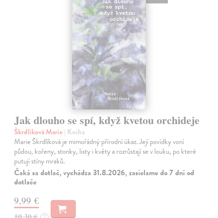
Jak dlouho se spí, když kvetou orchideje
Škrdlíková Marie
| Kniha
Marie Škrdlíková je mimořádný přírodní úkaz. Její povídky voní
půdou, kořeny, stonky, listy i květy a rozrůstají se v louku, po které
putují stíny mraků.
Čaká sa dotlač, vychádza 31.8.2026, zasielame do 7 dní od
dotlače
9,99 €
10,30 €
?