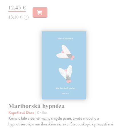
12,45 €
13,10 €
?
Mariborská hypnóza
Kaprálová Dora
| Kniha
Kniha o bílé a černé magii, smyslu psaní, životě mouchy a
hypnotizérovi, o mariborském zázraku. Stroboskopicky rozostřená