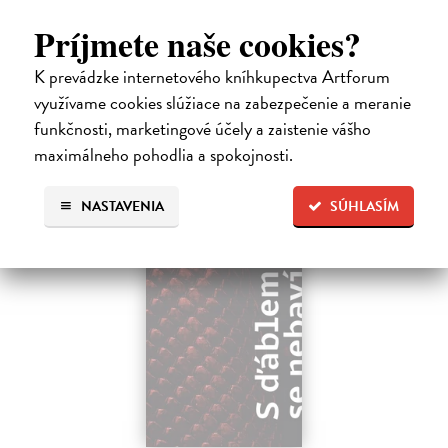
Pomalost, chronologicky první ze čtyř románů Milana Kundery
napsaných francouzsky, vychází v českém překladu Anny
Príjmete naše cookies?
Kareninové. Vydávání Kunderových románů v českém jazyce se
uzavírá.
K prevádzke internetového kníhkupectva Artforum
Na sklade
?
využívame cookies slúžiace na zabezpečenie a meranie
14,73 €
funkčnosti, marketingové účely a zaistenie vášho
maximálneho pohodlia a spokojnosti.
15,50 €
?
NASTAVENIA
SÚHLASÍM
na sklade