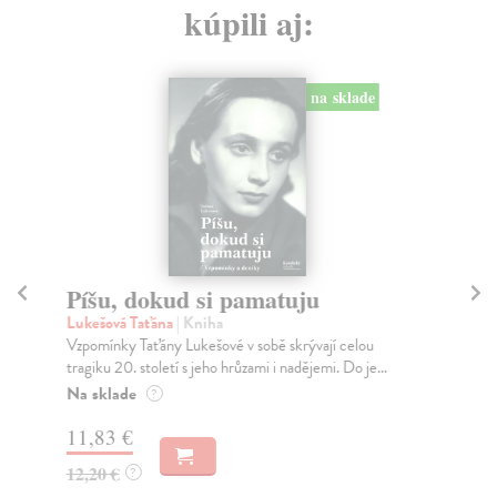
kúpili aj:
na sklade
Píšu, dokud si pamatuju
D
ku
Lukešová Taťána
| Kniha
Vzpomínky Taťány Lukešové v sobě skrývají celou
Pet
tragiku 20. století s jeho hrůzami i nadějemi. Do je...
Tém
kte
Na sklade
?
Za
11,83 €
17
12,20 €
?