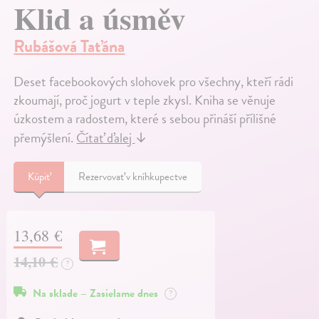
Klid a úsměv
Rubášová Taťána
Deset facebookových slohovek pro všechny, kteří rádi
zkoumají, proč jogurt v teple zkysl. Kniha se věnuje
úzkostem a radostem, které s sebou přináší přílišné
přemýšlení.
Čítať ďalej
↓
Kúpiť
Rezervovať v kníhkupectve
13,68 €
14,10 €
?
Na sklade – Zasielame dnes
?