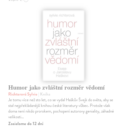
Humor jako zvláštní rozměr vědomí
Richterová Sylvie
| Kniha
Je tomu více než sto let, co se vydal Haškův Švejk do světa, aby se
stal nejpřekládanější knihou české literatury vůbec. Protože však
doma není nikdo prorokem, pochopení autorovy geniality, záhadné
velikosti…
Zasielame do 12 dní