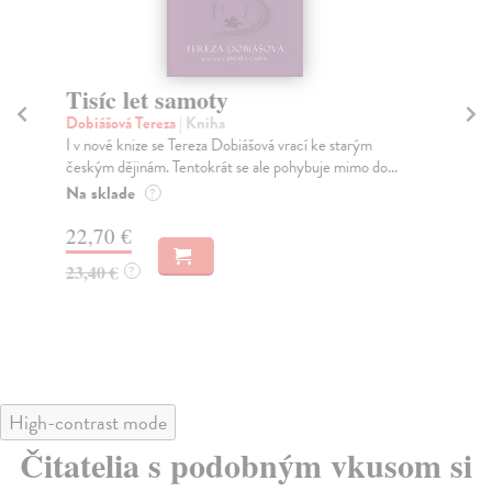
Tisíc let samoty
Se
Dobiášová Tereza
| Kniha
Da
I v nové knize se Tereza Dobiášová vrací ke starým
Rom
českým dějinám. Tentokrát se ale pohybuje mimo do...
pro
kon
Na sklade
?
Do
22,70 €
dní
gar
23,40 €
?
13
14
High-contrast mode
Čitatelia s podobným vkusom si