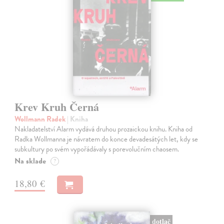
Krev Kruh Černá
Wollmann Radek
| Kniha
Nakladatelství Alarm vydává druhou prozaickou knihu. Kniha od
Radka Wollmanna je návratem do konce devadesátých let, kdy se
subkultury po svém vypořádávaly s porevolučním chaosem.
Na sklade
?
18,80 €
dotlač