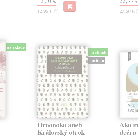
12,30 €
22,33 
12,95 €
23,50 €
?
na sklade
na sklade
novinka
Oroonoko aneb
Ako mi
Královský otrok
dcéru