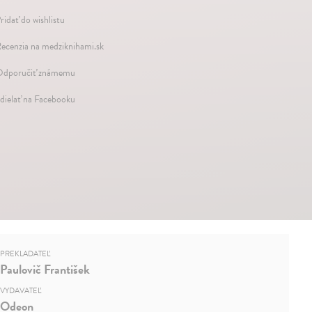
ridať do wishlistu
ecenzia na medziknihami.sk
dporučiť známemu
dielať na Facebooku
PREKLADATEĽ
Paulovič František
VYDAVATEĽ
Odeon