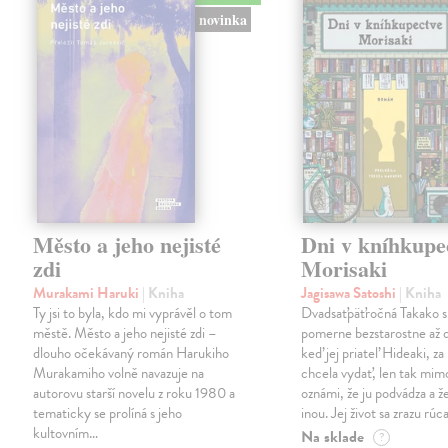
novinka
Město a jeho nejisté
Dni v kníhkupe
zdi
Morisaki
Murakami Haruki
| Kniha
Jagisawa Satoshi
| Kniha
Ty jsi to byla, kdo mi vyprávěl o tom
Dvadsaťpäťročná Takako si 
městě. Město a jeho nejisté zdi –
pomerne bezstarostne až 
dlouho očekávaný román Harukiho
keď jej priateľ Hideaki, za
Murakamiho volně navazuje na
chcela vydať, len tak m
autorovu starší novelu z roku 1980 a
oznámi, že ju podvádza a že
tematicky se prolíná s jeho
inou. Jej život sa zrazu rúca
kultovním…
Na sklade
?