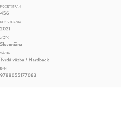
POČET STRÁN
456
ROK VYDANIA
2021
JAZYK
Slovenčina
VÄZBA
Tvrdá väzba / Hardback
EAN
9788055177083