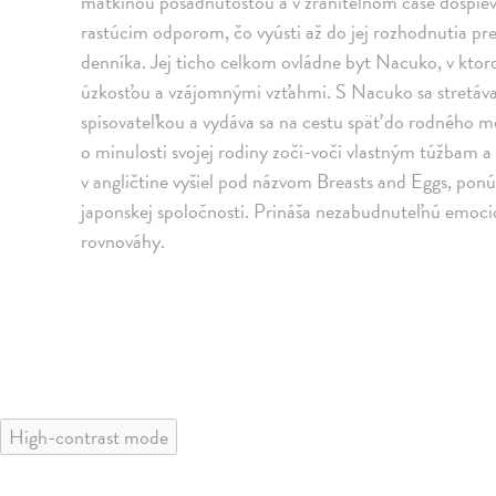
matkinou posadnutosťou a v zraniteľnom čase dospiev
rastúcim odporom, čo vyústi až do jej rozhodnutia pres
denníka. Jej ticho celkom ovládne byt Nacuko, v ktoro
úzkosťou a vzájomnými vzťahmi. S Nacuko sa stretáva
spisovateľkou a vydáva sa na cestu späť do rodného 
o minulosti svojej rodiny zoči-voči vlastným túžbam a
v angličtine vyšiel pod názvom Breasts and Eggs, ponú
japonskej spoločnosti. Prináša nezabudnuteľnú emocio
rovnováhy.
High-contrast mode