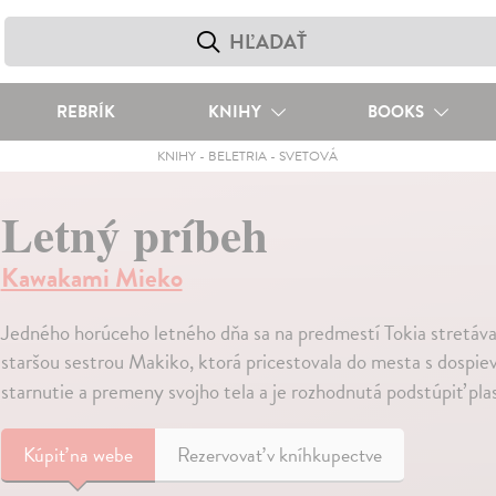
REBRÍK
KNIHY
BOOKS
KNIHY
-
BELETRIA
-
SVETOVÁ
Letný príbeh
Kawakami Mieko
Jedného horúceho letného dňa sa na predmestí Tokia stretáva
staršou sestrou Makiko, ktorá pricestovala do mesta s dospi
starnutie a premeny svojho tela a je rozhodnutá podstúpiť pla
Kúpiť
na webe
Rezervovať v kníhkupectve