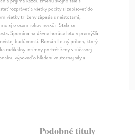
ania prijíma každú zmenu svojho tela s
tať rozprávať a všetky pocity si zapisovať do
m všetky tri ženy zápasia s neistotami,
me aj o osem rokov neskôr. Stala sa
mesta. Spomína na dávne horúce leto a premýšľa
 neistej budúcnosti. Román Letný príbeh, ktorý
ka radikálny intímny portrét ženy v súčasnej
nálnu výpoveď o hľadaní vnútornej sily a
Podobné tituly