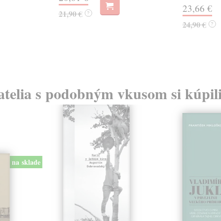
23,66 €
21,90 €
?
24,90 €
?
atelia s podobným vkusom si kúpili
na sklade