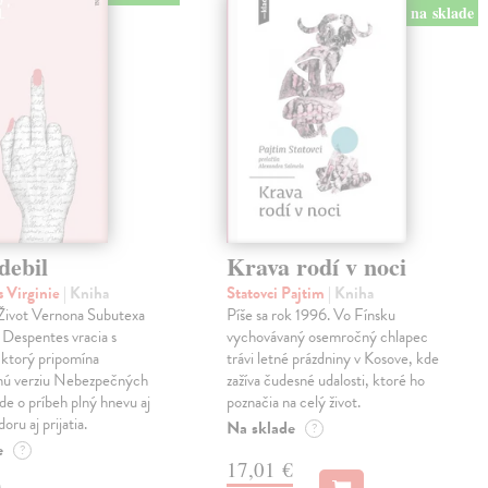
na sklade
debil
Krava rodí v noci
 Virginie
| Kniha
Statovci Pajtim
| Kniha
i Život Vernona Subutexa
Píše sa rok 1996. Vo Fínsku
e Despentes vracia s
vychovávaný osemročný chlapec
ktorý pripomína
trávi letné prázdniny v Kosove, kde
snú verziu Nebezpečných
zažíva čudesné udalosti, ktoré ho
Ide o príbeh plný hnevu aj
poznačia na celý život.
oru aj prijatia.
Na sklade
?
e
?
17,01 €