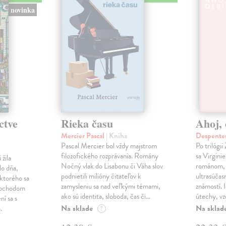
novinka
ctve
Rieka času
Ahoj, 
Mercier Pascal
| Kniha
Despentes
Pascal Mercier bol vždy majstrom
Po trilógi
filozofického rozprávania. Romány
sa Virgini
žila
Nočný vlak do Lisabonu či Váha slov
románom, 
do dňa,
podnietili milióny čitateľov k
ultrasúča
 ktorého sa
zamysleniu sa nad veľkými témami,
známostí. 
imochodom
ako sú identita, sloboda, čas či…
útechy, vzd
ní sa s
Na sklade
Na sklad
.
?