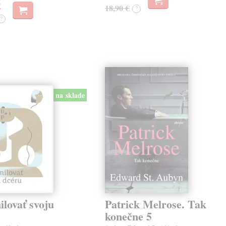
€
18,90 €
?
?
na sklade
lovať svoju
Patrick Melrose. Tak
konečne 5