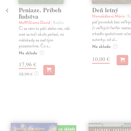
Peniaze. Príbeh
Deň letný
ľudstva
Horoščáková Mária
| K
päť poviedok bez veľký
McWilliams David
| Kniha
či veľkých fanfár nasta
Či sa nám to páči alebo nie, náš
zrkadlo spoločnosti oča
svet sa točí okolo peňazí, no
autorky. od ul...
málokedy sa nad tým
pozastavíme. Čo s...
Na sklade
?
Na sklade
?
10,00 €
17,96 €
18,90 €
?
na sklade