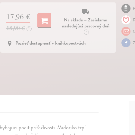
P
17,96 €
Na sklade – Zasielame
R
nasledujúci pracovný deň
18,90 €
?
O
?
Pozrieť dostupnosť v kníhkupectvách
Z
 chýbajúci pocit príťažlivosti. Midoriko trpí