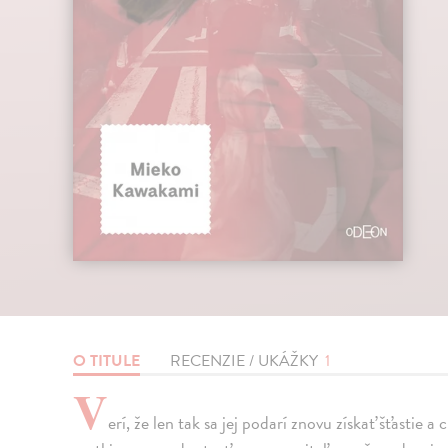
O TITULE
RECENZIE / UKÁŽKY
1
V
erí, že len tak sa jej podarí znovu získať šťastie a