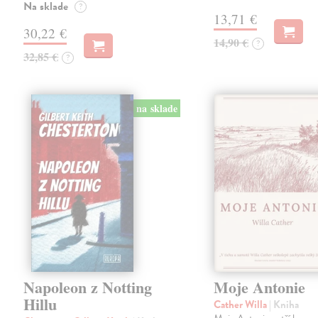
Na sklade
?
13,71 €
30,22 €
14,90 €
?
32,85 €
?
na sklade
Napoleon z Notting
Moje Antonie
Hillu
Cather Willa
| Kniha