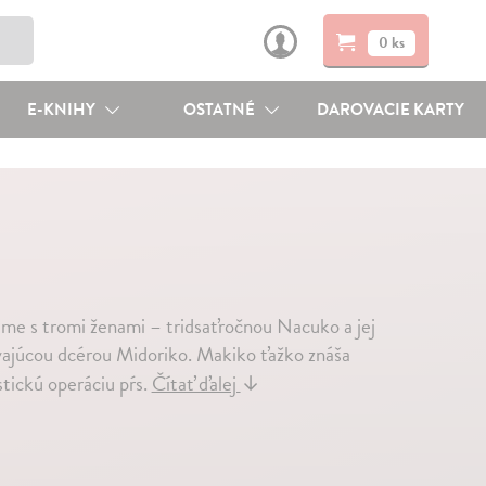
0 ks
E-KNIHY
OSTATNÉ
DAROVACIE KARTY
me s tromi ženami – tridsaťročnou Nacuko a jej
evajúcou dcérou Midoriko. Makiko ťažko znáša
stickú operáciu pŕs.
Čítať ďalej
↓