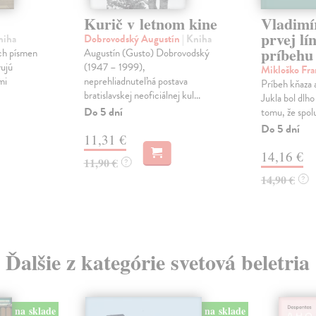
Kurič v letnom kine
Vladimí
prvej lí
niha
Dobrovodský Augustín
| Kniha
príbehu
ch písmen
Augustín (Gusto) Dobrovodský
vujú
(1947 – 1999),
Mikloško Fra
mi
neprehliadnuteľná postava
Príbeh kňaza 
bratislavskej neoficiálnej kul...
Jukla bol dlho
Do 5 dní
tomu, že spolu
Do 5 dní
11,31 €
14,16 €
11,90 €
?
14,90 €
?
Ďalšie z kategórie svetová beletria
na sklade
na sklade