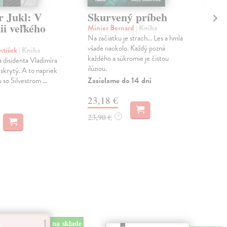
r Jukl: V
Skurvený príbeh
Pr
nii veľkého
Minier Bernard
| Kniha
Wal
Na začiatku je strach... Les a hmla
Toto
všade naokolo. Každý pozná
zme
ntišek
| Kniha
každého a súkromie je čistou
pom
a disidenta Vladimíra
ilúziou.
najz
 skrytý. A to napriek
Zasielame do 14 dní
Do 
 so Silvestrom ...
23,18 €
19
23,90 €
19,
?
na sklade