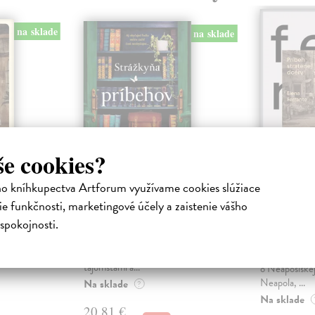
na sklade
na sklade
še cookies?
ho kníhkupectva Artforum využívame cookies slúžiace
behy
Strážkyňa príbehov
Príbeh s
e funkčnosti, marketingové účely a zaistenie vášho
dcéry
niha
Woods Evie
| Kniha
spokojnosti.
ytávajú
V tichom írskom vidieku sa
Ferrante Ele
 prchavú
minulosť a súčasnosť prepletajú v
Nič podobné t
pe, v
magickom príbehu opradenom
nevyšlo,“ napí
tajomstami a...
o Neaposlskej
Neapola, ...
Na sklade
?
Na sklade
20,81 €