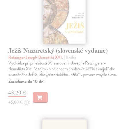
Ježiš Nazaretský (slovenské vydanie)
Ratzinger Joseph Benedikt XVI.
| Kniha
Vychádza pri príležitosti 95. narodenín Josepha Ratzingera –
Benedikta XVI. V tejto knihe chcem predstaviť Ježiša evanjelií ako
skutočného Ježiša, ako „historického Ježiša“ v pravom zmysle slova.
Zasielame do 10 dní
43,20 €
45,00 €
?