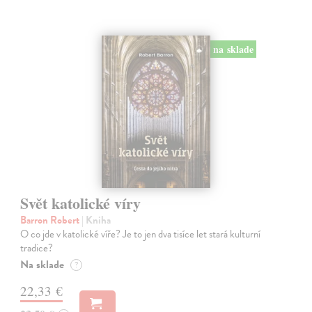
na sklade
Svět katolické víry
Barron Robert
| Kniha
O co jde v katolické víře? Je to jen dva tisíce let stará kulturní
tradice?
Na sklade
?
22,33 €