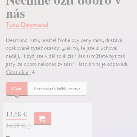
nás
Tutu Desmond
Desmond Tutu, nositel Nobelovy ceny míru, dostává
opakovaně tytéž otázky: „Jak to, že jste si uchoval
naději, i když jste viděl tolik zla? Jak si můžete být tak
jistý, že dobro nakonec zvítězí?“ Tato kniha je odpovědí.
Čítať ďalej
↓
Kúpiť
Rezervovať v kníhkupectve
13,68 €
14,10 €
?