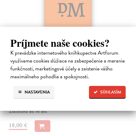
Príjmete naše cookies?
K prevádzke internetového kníhkupectva Artforum
využívame cookies slúžiace na zabezpečenie a meranie
Dominik Mokoš OFM (1718-1776) a jeho
funkčnosti, marketingové účely a zaistenie vášho
kazateľská tvorba
maximálneho pohodlia a spokojnosti.
Škovierová Angela
| Kniha
Ide o titul, ktorým naše vydavateľstvo pokračuje v mapovaní
františkánskeho príspevku k našej kultúre. Františkán Dominik
NASTAVENIA
SÚHLASÍM
Mokoš patril medzi najplodnejších a najpozoruhodnejších slovenských
autorov homiletickej…
Zasielame do 14 dní
18,00 €