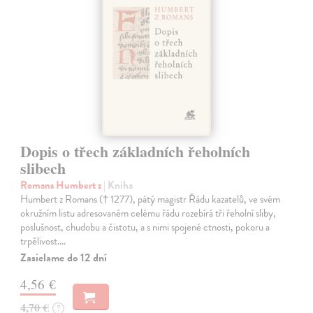
Dopis o třech základních řeholních
slibech
Romans Humbert z
| Kniha
Humbert z Romans († 1277), pátý magistr Řádu kazatelů, ve svém
okružním listu adresovaném celému řádu rozebírá tři řeholní sliby,
poslušnost, chudobu a čistotu, a s nimi spojené ctnosti, pokoru a
trpělivost.…
Zasielame do 12 dní
4,56 €
4,70 €
?