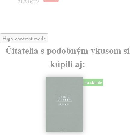
21,20 €
?
17
17
High-contrast mode
Čitatelia s podobným vkusom si
kúpili aj:
na sklade