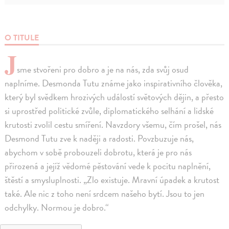
O TITULE
J
sme stvořeni pro dobro a je na nás, zda svůj osud
naplníme. Desmonda Tutu známe jako inspirativního člověka,
který byl svědkem hrozivých událostí světových dějin, a přesto
si uprostřed politické zvůle, diplomatického selhání a lidské
krutosti zvolil cestu smíření. Navzdory všemu, čím prošel, nás
Desmond Tutu zve k naději a radosti. Povzbuzuje nás,
abychom v sobě probouzeli dobrotu, která je pro nás
přirozená a jejíž vědomé pěstování vede k pocitu naplnění,
štěstí a smysluplnosti. „Zlo existuje. Mravní úpadek a krutost
také. Ale nic z toho není srdcem našeho bytí. Jsou to jen
odchylky. Normou je dobro.“