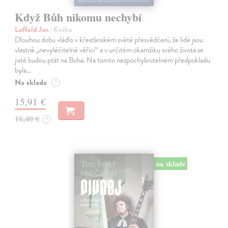
Když Bůh nikomu nechybí
Loffeld Jan
| Kniha
Dlouhou dobu vládlo v křesťanském světě přesvědčení, že lidé jsou
vlastně „nevyléčitelně věřící“ a v určitém okamžiku svého života se
jistě budou ptát na Boha. Na tomto nezpochybnitelném předpokladu
byla…
Na sklade
?
15,91 €
16,40 €
?
na sklade