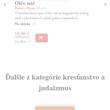
Otče náš
Ž
Řehoř z Nyssy
| Kniha
Ho
V homiletickém spisu Otče náš se kappadocký teolog
Výb
snaží v pěti kázáních vyložit jednu z nejstarších...
opa
Na sklade
Za
?
10,96 €
13
11,30 €
13
?
Ďalšie z kategórie kresťanstvo a
judaizmus