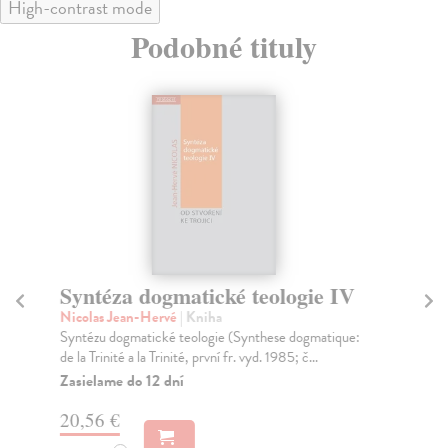
High-contrast mode
Podobné tituly
Syntéza dogmatické teologie IV
O
z 
Nicolas Jean-Hervé
| Kniha
b
Syntézu dogmatické teologie (Synthese dogmatique:
de la Trinité a la Trinité, první fr. vyd. 1985; č...
Jar
Zasielame do 12 dní
Jed
ben
20,56 €
Za