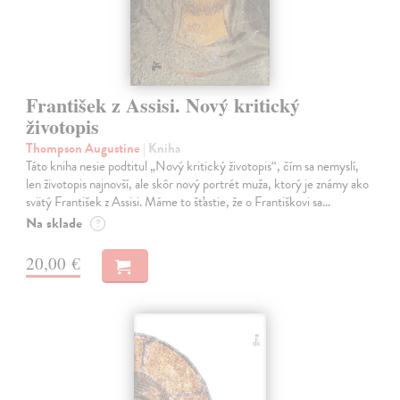
František z Assisi. Nový kritický
životopis
Thompson Augustine
| Kniha
Táto kniha nesie podtitul „Nový kritický životopis“, čím sa nemyslí,
len životopis najnovší, ale skôr nový portrét muža, ktorý je známy ako
svätý František z Assisi. Máme to šťastie, že o Františkovi sa…
Na sklade
?
20,00 €