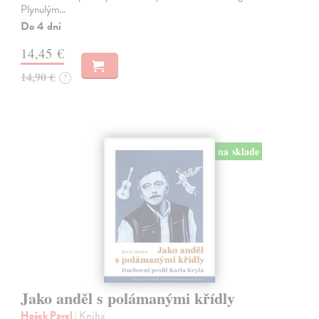
Plynulým…
Do 4 dní
14,45 €
14,90 €
?
na sklade
Jako anděl s polámanými křídly
Hošek Pavel
| Kniha