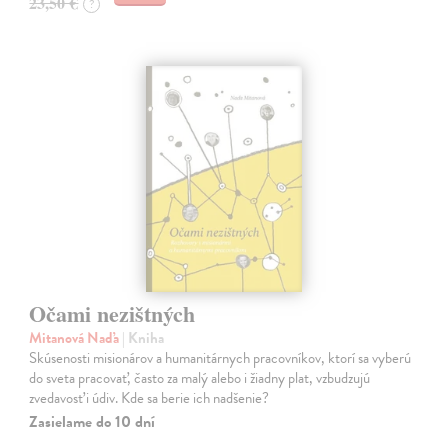
23,50 €
?
Očami nezištných
Mitanová Naďa
| Kniha
Skúsenosti misionárov a humanitárnych pracovníkov, ktorí sa vyberú
do sveta pracovať, často za malý alebo i žiadny plat, vzbudzujú
zvedavosť i údiv. Kde sa berie ich nadšenie?
Zasielame do 10 dní