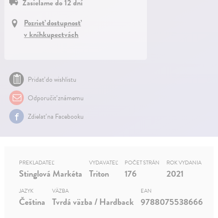
Zasielame do 12 dní
Pozrieť dostupnosť
v kníhkupectvách
Pridať do wishlistu
Odporučiť známemu
Zdielať na Facebooku
PREKLADATEĽ
VYDAVATEĽ
POČET STRÁN
ROK VYDANIA
Stinglová Markéta
Triton
176
2021
JAZYK
VÄZBA
EAN
Čeština
Tvrdá väzba / Hardback
9788075538666