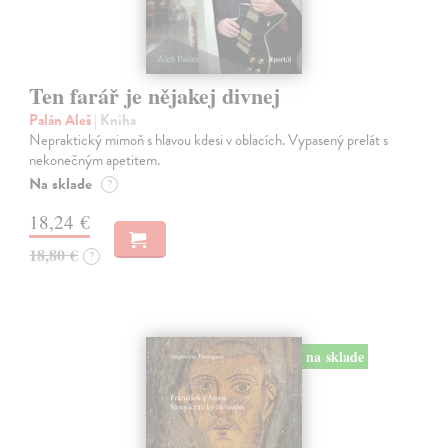
Ten farář je nějakej divnej
Palán Aleš
| Kniha
Nepraktický mimoň s hlavou kdesi v oblacích. Vypasený prelát s
nekonečným apetitem.
Na sklade
?
18,24 €
18,80 €
?
na sklade