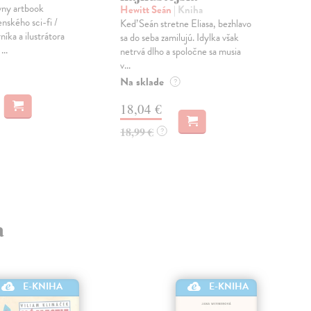
vny artbook
Hewitt Seán
| Kniha
Pat
nského sci-fi /
Keď Seán stretne Eliasa, bezhlavo
Náz
níka a ilustrátora
sa do seba zamilujú. Idylka však
por
...
netrvá dlho a spoločne sa musia
otáz
v...
klás
Na sklade
Dod
?
skl
18,04 €
dní
18,99 €
?
22
24,
a
E-KNIHA
E-KNIHA