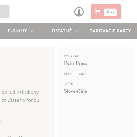
0 ks
E-KNIHY
OSTATNÉ
DAROVACIE KARTY
VYDAVATEĽ
Petit Press
POČET STRÁN
JAZYK
Slovenčina
 bo ľud náš ubohý
a zo Zlatého fondu
?