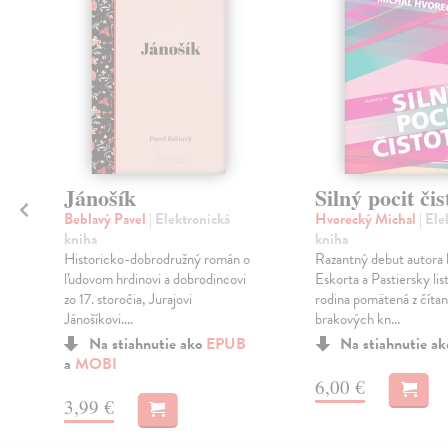
Jánošík
Silný pocit čis
Beblavý Pavel
| Elektronická
Hvorecký Michal
| Ele
kniha
kniha
Historicko-dobrodružný román o
Razantný debut autora 
ľudovom hrdinovi a dobrodincovi
Eskorta a Pastiersky list
,
zo 17. storočia, Jurajovi
rodina pomätená z čítan
Jánošíkovi....
brakových kn...
Na stiahnutie ako
EPUB
Na stiahnutie a
a
MOBI
6,00 €
3,99 €