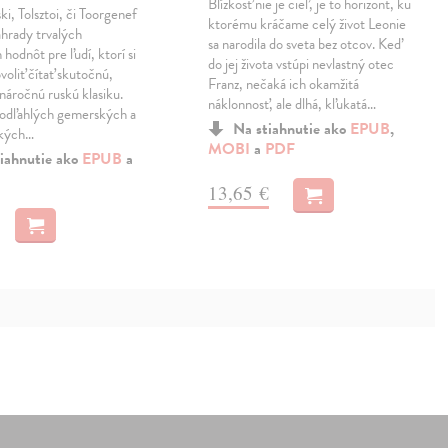
Blízkosť nie je cieľ, je to horizont, ku
ki, Tolsztoi, či Toorgenef
ktorému kráčame celý život Leonie
áhrady trvalých
sa narodila do sveta bez otcov. Keď
 hodnôt pre ľudí, ktorí si
do jej života vstúpi nevlastný otec
oliť čítať skutočnú,
Franz, nečaká ich okamžitá
 náročnú ruskú klasiku.
náklonnosť, ale dlhá, kľukatá…
 odľahlých gemerských a
Na stiahnutie ako
EPUB
,
ských…
MOBI
a
PDF
iahnutie ako
EPUB
a
13,65 €