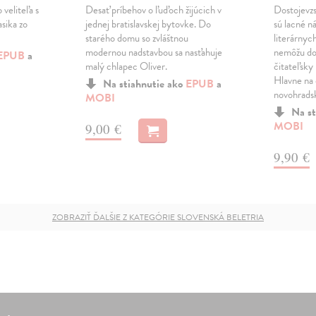
 veliteľa s
Desať príbehov o ľuďoch žijúcich v
Dostojevzs
sika zo
jednej bratislavskej bytovke. Do
sú lacné n
starého domu so zvláštnou
literárnych
modernou nadstavbou sa nasťahuje
nemôžu dov
EPUB
a
malý chlapec Oliver.
čitateľsky
Hlavne na
Na stiahnutie ako
EPUB
a
novohrad
MOBI
Na st
MOBI
9,00 €
9,90 €
ZOBRAZIŤ ĎALŠIE Z KATEGÓRIE SLOVENSKÁ BELETRIA