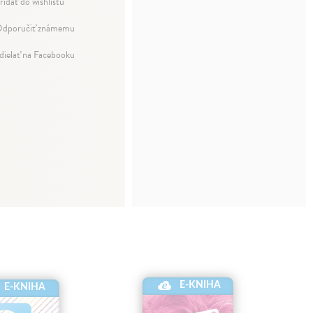
ridať do wishlistu
dporučiť známemu
dielať na Facebooku
E-KNIHA
E-KNIHA