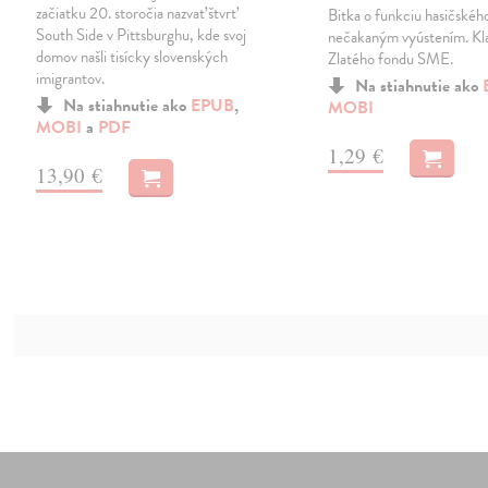
začiatku 20. storočia nazvať štvrť
Bitka o funkciu hasičského
South Side v Pittsburghu, kde svoj
nečakaným vyústením. Kla
domov našli tisícky slovenských
Zlatého fondu SME.
imigrantov.
Na stiahnutie ako
Na stiahnutie ako
EPUB
,
MOBI
MOBI
a
PDF
1,29 €
13,90 €