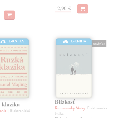
12,90 €
E-KNIHA
E-KNIHA
novinka
Blízkosť
 klazika
Rumanovský Matej
| Elektronická
aniel
| Elektronická
kniha