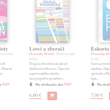
toty
Lovci a zberači
Eskorta
ktronická
Hvorecký Michal
| Elektronická
Hvorecký Mi
kniha
kniha
kníh
Dvojica chorobne závislá od
Svet sa zmenil
. Bizarná
sledovania sitkomov. Tajomná
neplatia. Zápa
ia
supermodelka obeťou
východe a Mic
nezvyčajného sprisahani...
lepš...
ko
PDF
Na stiahnutie ako
PDF
Na stia
6,00 €
7,00 €