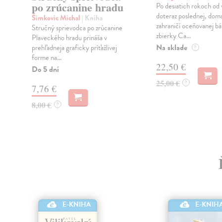
po zrúcanine hradu
Po desiatich rokoch od 
doteraz poslednej, doma
Šimkovic Michal
| Kniha
zahraničí oceňovanej bá
Stručný sprievodca po zrúcanine
zbierky Ca...
Plaveckého hradu prináša v
Na sklade
prehľadneja graficky príťažlivej
?
forme na...
22,50 €
Do 5 dní
25,00 €
?
7,76 €
8,00 €
?
E-KNIHA
E-KNIH