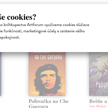
še cookies?
ho kníhkupectva Artforum využívame cookies slúžiace
atelia s podobným vkusom si kúpili
e funkčnosti, marketingové účely a zaistenie vášho
spokojnosti.
na sklade
Poľovačka na Che
Beštie a
Guevaru
Ivan Michal
|