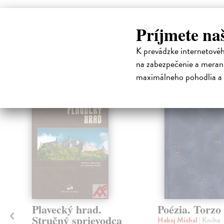
Príjmete na
High-contrast mode
K prevádzke internetové
Čit
na zabezpečenie a merani
maximálneho pohodlia a 
Plavecký hrad.
Poézia. Torzo
Stručný sprievodca
Habaj Michal
| Kniha