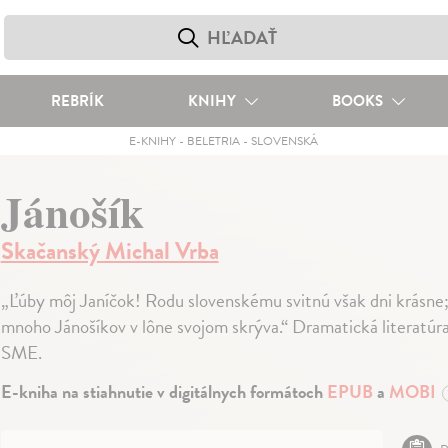
REBRÍK
KNIHY
BOOKS
E-KNIHY
-
BELETRIA
-
SLOVENSKÁ
Jánošík
Skačanský Michal Vrba
„Ľúby môj Janíčok! Rodu slovenskému svitnú však dni krásne;
mnoho Jánošíkov v lône svojom skrýva.“ Dramatická literatúr
SME.
E-kniha na stiahnutie v digitálnych formátoch
EPUB
a
MOBI