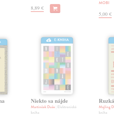
MOBI
8,89 €
5,00 €
E-KNIHA
A
na
Niekto sa nájde
Ruzká
Martinčok Dušo
| Elektronická
Majling D
kniha
kniha