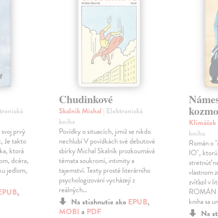
Chudinkové
Námes
kozmo
ktronická
Skalník Michal
| Elektronická
kniha
Klimáček
 svoj prvý
Povídky o situacích, jimiž se nikdo
kniha
, že takto
nechlubí V povídkách své debutové
Román o "n
ka, ktorá
sbírky Michal Skalník prozkoumává
IO", ktorú
lom, dcéra,
témata soukromí, intimity a
stretnúť na
ku jedlom,
tajemství. Texty prosté literárního
vlastnom z
psychologizování vycházejí z
zvíťazil v 
reálných…
EPUB
,
ROMÁN 20
Na stiahnutie ako
EPUB
,
kniha sa u
MOBI
a
PDF
Na st