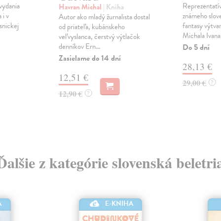
vydania
Reprezentatí
Havran Michal
| Kniha
 i v
známeho slove
Autor ako mladý žurnalista dostal
snickej
fantasy výtvar
od priateľa, kubánskeho
Michala Ivana 
veľvyslanca, čerstvý výtlačok
denníkov Ern...
Do 5 dní
Zasielame do 14 dní
28,13 €
12,51 €
29,00 €
?
12,90 €
?
Ďalšie z kategórie slovenská beletri
A
E-KNIHA