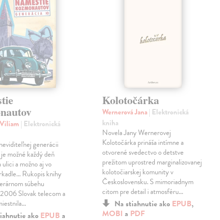
tie
Kolotočárka
nautov
Wernerová Jana
| Elektronická
kniha
 Viliam
| Elektronická
Novela Jany Wernerovej
Kolotočárka prináša intímne a
eviditeľnej generácii
otvorené svedectvo o detstve
 je možné každý deň
prežitom uprostred marginalizovanej
 ulici a možno aj vo
kolotočiarskej komunity v
rkadle... Rukopis knihy
Československu. S mimoriadnym
literárnom súbehu
citom pre detail i atmosféru…
06 Slovak telecom a
miestnila…
Na stiahnutie ako
EPUB
,
MOBI
a
PDF
iahnutie ako
EPUB
a