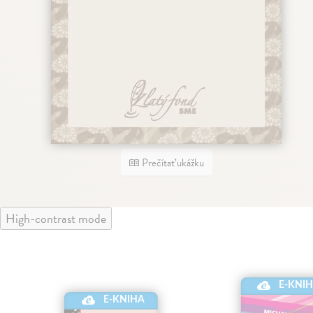
Prečítať ukážku
High-contrast mode
E-KNI
E-KNIHA