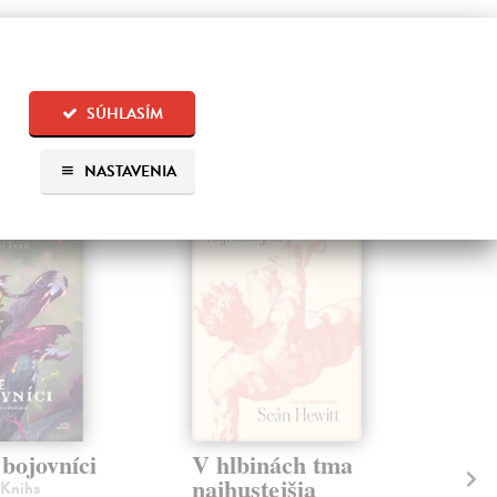
SÚHLASÍM
 aj:
NASTAVENIA
na sklade
 bojovníci
V hlbinách tma
Čo
najhustejšia
po
 Kniha