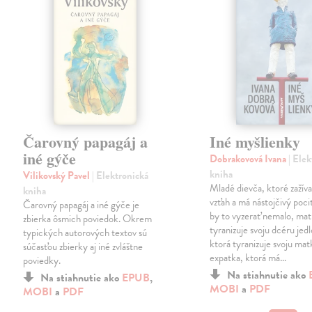
Čarovný papagáj a
Iné myšlienky
iné gýče
Dobrakovová Ivana
| Ele
kniha
Vilikovský Pavel
| Elektronická
Mladé dievča, ktoré zažíva
kniha
vzťah a má nástojčivý pocit
Čarovný papagáj a iné gýče je
by to vyzerať nemalo, mat
zbierka ôsmich poviedok. Okrem
tyranizuje svoju dcéru jed
typických autorových textov sú
ktorá tyranizuje svoju mat
súčasťou zbierky aj iné zvláštne
expatka, ktorá má…
poviedky.
Na stiahnutie ako
Na stiahnutie ako
EPUB
,
MOBI
a
PDF
MOBI
a
PDF