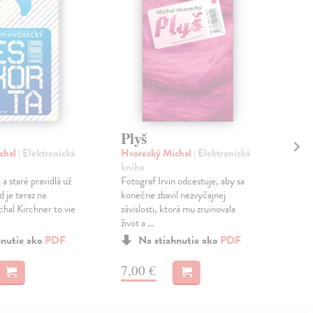
Plyš
N
chal
| Elektronická
Hvorecký Michal
| Elektronická
Hvo
kniha
kni
 a staré pravidlá už
Fotograf Irvin odcestuje, aby sa
Príb
d je teraz na
konečne zbavil nezvyčajnej
ktor
hal Kirchner to vie
závislosti, ktorá mu zruinovala
osud
život a ...
Spoz
hnutie ako
PDF
Na stiahnutie ako
PDF
a
M
7,00 €
6,