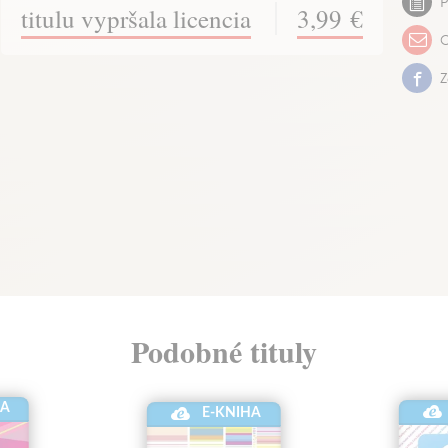
P
titulu vypršala licencia
3,99 €
O
Z
Podobné tituly
HA
E-KNIHA