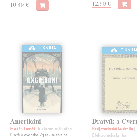
12,90 €
10,49 €
E-KNIHA
E-KNIH
Amerikáni
Dratvík a Cver
Hudák Tomáš
| Elektronická kniha
Podjavorinská Ľudmila
|
Nové Slovensko. Aj tak sa dala na
Elektronická kniha