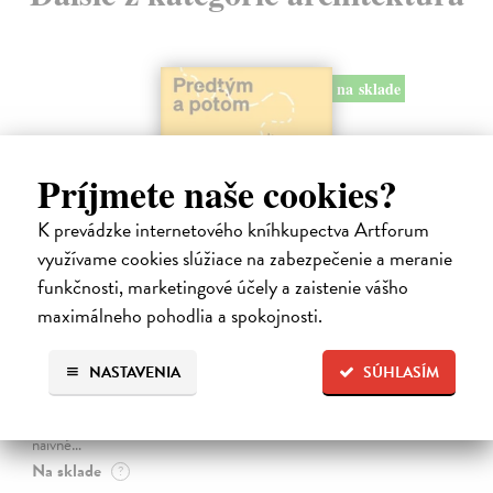
na sklade
Príjmete naše cookies?
K prevádzke internetového kníhkupectva Artforum
využívame cookies slúžiace na zabezpečenie a meranie
funkčnosti, marketingové účely a zaistenie vášho
maximálneho pohodlia a spokojnosti.
Predtým a potom
Vallo Matúš
| Kniha
NASTAVENIA
SÚHLASÍM
Predtým tu bola vízia skupiny nadšencov, ktorí chceli premeniť
hlavné mesto Slovenska na modernú európsku metropolu. Dnes je tu
Bratislava a jej primátor Matúš Vallo, ktorí ukazujú, že aj zdanlivo
naivné…
Na sklade
?