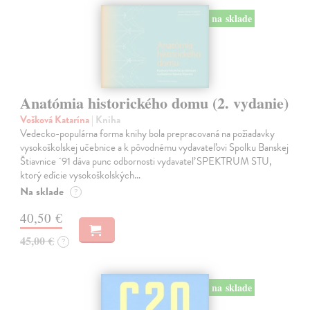
na sklade
Anatómia historického domu (2. vydanie)
Vošková Katarína
| Kniha
Vedecko-populárna forma knihy bola prepracovaná na požiadavky
vysokoškolskej učebnice a k pôvodnému vydavateľovi Spolku Banskej
Štiavnice ´91 dáva punc odbornosti vydavateľ SPEKTRUM STU,
ktorý edície vysokoškolských…
Na sklade
?
40,50 €
45,00 €
?
na sklade