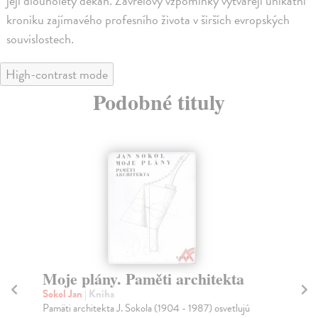
její dlouholetý děkan. Zavřelovy vzpomínky vytvářejí unikátní
kroniku zajímavého profesního života v širších evropských
souvislostech.
High-contrast mode
Podobné tituly
Architekt
Pe
Rudiš Martin
| Kniha
Sol
Monografie dokumentuje výběr z portfolia ateliéru
Mon