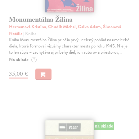
Monumentálna Žilina
Hermanová Kristína, Chudík Michal, Galko Adam, Šimonová
Natália
| Kniha
Kniha Monumentálna Žilina prináša prvý ucelený pohľad na umelecké
diela, ktoré formovali vizuálny charakter mesta po roku 1945. Nie je
to len súpis – zachytáva aj príbehy diel, ich autorov a priestorov,…
Na sklade
?
35,00 €
na sklade