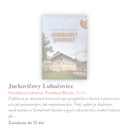
Jurkovičovy Luhačovice
Horňáková Ladislava, Petráková Blanka
| Kniha
Publikace je věnovaná Jurkovičovým projektům v lázních Luhačovice
a to jak postaveným, tak nepostaveným. Třetí vydání je doplněno
nově textem o Slunečních lázních a jejich rekonstrukci a také fotkami
jak…
Zasielame do 12 dní