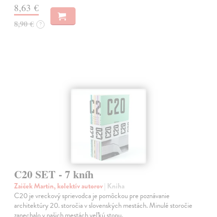
8,63 €
8,90 €
?
C20 SET - 7 kníh
Zaiček Martin, kolektív autorov
| Kniha
C20 je vreckový sprievodca je pomôckou pre poznávanie
architektúry 20. storočia v slovenských mestách. Minulé storočie
zanechalo v našich mestách veľkú stopu.