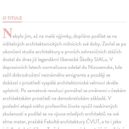
O TITULE
N
ebylo jim, až na malé výjimky, dopřáno podílet se na
viditelných architektonických milnících své doby. Zavřel se po
ukončení studia architektury a prvních zahraničních stážích
dostal do dnes již legendární liberecké Školky SIALu. V
depresivních letech normalizace odešel do Nizozemska, kde
zažil dobrodružství neznámého emigranta a později se
dokázal v prostředí vyspělé architektonické velmoci skvěle
uplatnit. Po sametové revoluci pomáhal se změnami v českém
architektském prostředí na demokratickém základě. V
poslední etapě svého profesního života využil nasbíraných
zkušeností a podílel se na výuce mladých architektů na své
alma mater, pražské Fakultě architektury ČVUT, a to i jako