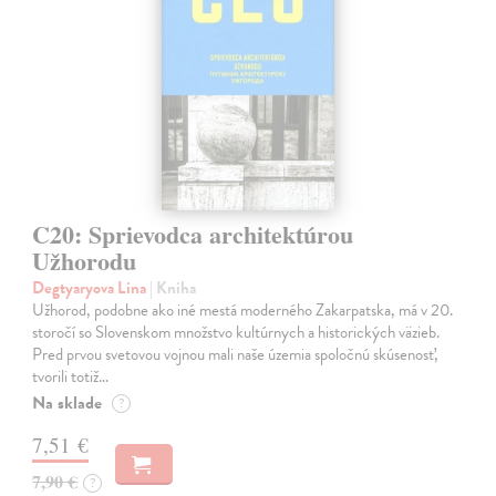
C20: Sprievodca architektúrou
Užhorodu
Degtyaryova Lina
| Kniha
Užhorod, podobne ako iné mestá moderného Zakarpatska, má v 20.
storočí so Slovenskom množstvo kultúrnych a historických väzieb.
Pred prvou svetovou vojnou mali naše územia spoločnú skúsenosť,
tvorili totiž…
Na sklade
?
7,51 €
7,90 €
?