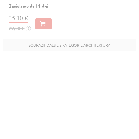
Zasielame do 14 dní
35,10 €
39,00 €
?
ZOBRAZIŤ ĎALŠIE Z KATEGÓRIE ARCHITEKTÚRA