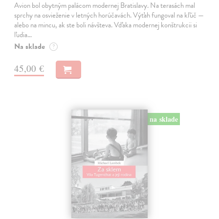
Avion bol obytným palácom modernej Bratislavy. Na terasách mal
sprchy na osvieženie v letných horúčavách. Výťah fungoval na kľúč —
alebo na mincu, ak ste boli návšteva. Vďaka modernej konštrukcii si
ľudia…
Na sklade
?
45,00 €
na sklade