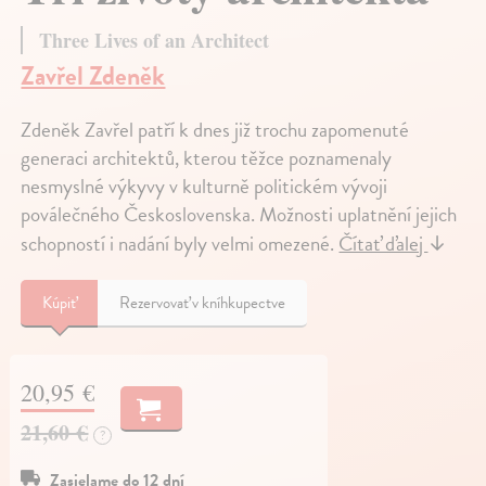
Three Lives of an Architect
Zavřel Zdeněk
Zdeněk Zavřel patří k dnes již trochu zapomenuté
generaci architektů, kterou těžce poznamenaly
nesmyslné výkyvy v kulturně politickém vývoji
poválečného Československa. Možnosti uplatnění jejich
schopností i nadání byly velmi omezené.
Čítať ďalej
↓
Kúpiť
Rezervovať v kníhkupectve
20,95 €
21,60 €
?
Zasielame do 12 dní