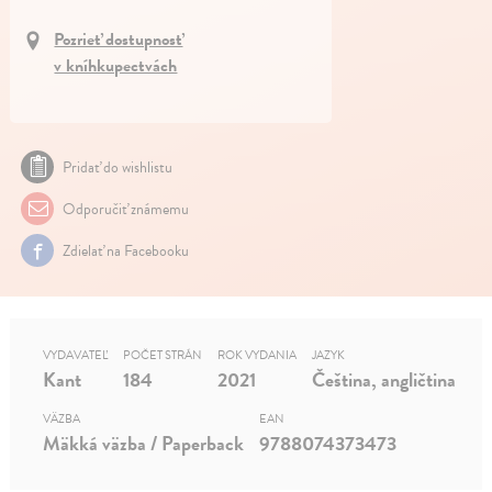
Pozrieť dostupnosť
v kníhkupectvách
Pridať do wishlistu
Odporučiť známemu
Zdielať na Facebooku
VYDAVATEĽ
POČET STRÁN
ROK VYDANIA
JAZYK
Kant
184
2021
Čeština, angličtina
VÄZBA
EAN
Mäkká väzba / Paperback
9788074373473