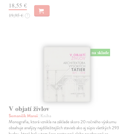
18,55 €
19,95 €
?
na sklade
V objatí živlov
Semančík Maroš
| Kniha
Monografia, ktorá vznikla na základe skoro 20 ročného výskumu
obsahuje analýzy najdôležitejších stavieb ako aj súpis všetkých 293
budov, ktoré boli v tom čase postavené alebo navrhované so