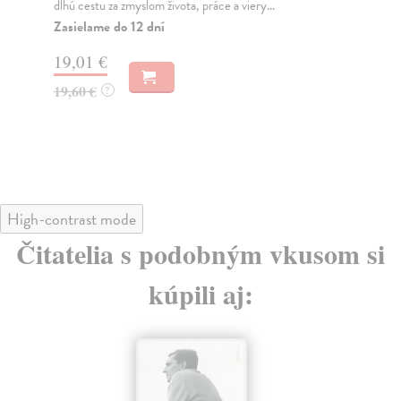
RUDIŠ–RUDIŠ architekti. Představuje různé
Za
typologi...
28
Zasielame do 12 dní
29
27,16 €
28,00 €
?
High-contrast mode
Čitatelia s podobným vkusom si
kúpili aj:
E-KNIHA