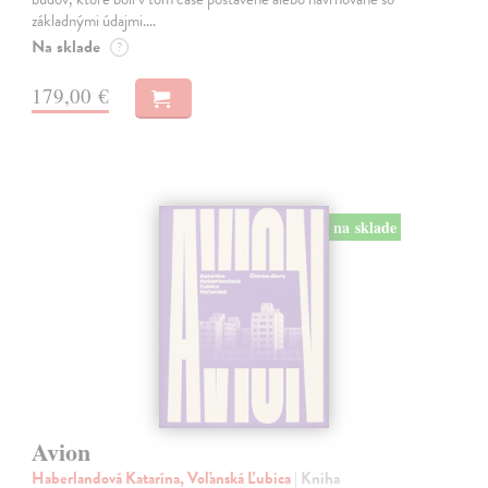
základnými údajmi.…
Na sklade
?
179,00 €
na sklade
Avion
Haberlandová Katarína, Voľanská Ľubica
| Kniha