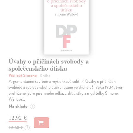
Úvahy o příčinách svobody a
společenského útisku
Weilová Simone
| Kniha
Argumentačně sevřené a myšlenkově subtilní Úvahy o příčinách
svobody a společenského útisku, psané ve druhé půli roku 1934, tvoří
přehlížené jádro písemného odkazu aktivistky a myslitelky Simone
Weilové…
Na sklade
?
12,92 €
13,60 €
?