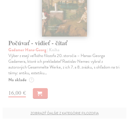
Počúvať - vidieť - čítať
Gadamer Hans-Georg
| Kniha
Výber z esejí veľkého filozofa 20. storočia – Hansa-Georga
Gadamera, ktoré ich prekladateľ Rastislav Nemec vybral z
autorových Gesammelte Werke, z ich 7. a 8. zväzku, s ohľadom na tri
témy: antiku, estetiku…
Na sklade
?
16,00 €
ZOBRAZIŤ ĎALŠIE Z KATEGÓRIE FILOZOFIA