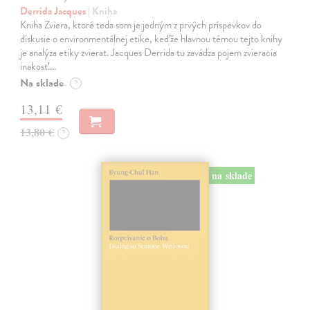
Derrida Jacques
| Kniha
Kniha Zviera, ktoré teda som je jedným z prvých príspevkov do
diskusie o environmentálnej etike, keďže hlavnou témou tejto knihy
je analýza etiky zvierat. Jacques Derrida tu zavádza pojem zvieracia
inakosť.…
Na sklade
?
13,11 €
13,80 €
?
na sklade