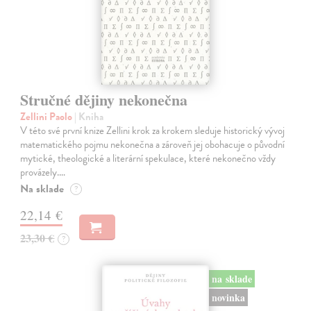
Stručné dějiny nekonečna
Zellini Paolo
| Kniha
V této své první knize Zellini krok za krokem sleduje historický vývoj
matematického pojmu nekonečna a zároveň jej obohacuje o původní
mytické, theologické a literární spekulace, které nekonečno vždy
provázely.…
Na sklade
?
22,14 €
23,30 €
?
na sklade
novinka