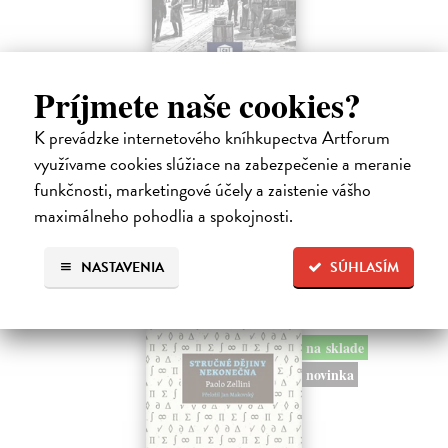
Memoár o chudobě
Príjmete naše cookies?
Tocqueville Alexis de
| Kniha
První český překlad méně známého díla jedné z nejvýznamnějších
K prevádzke internetového kníhkupectva Artforum
osobností evropské politické filosofie 19. století je doplněn obšírnými
využívame cookies slúžiace na zabezpečenie a meranie
komentáři Ivo Budila, Jana Kellera a Gertrudy Himmelfalberové.
Od…
funkčnosti, marketingové účely a zaistenie vášho
Na sklade
?
maximálneho pohodlia a spokojnosti.
5,94 €
NASTAVENIA
SÚHLASÍM
6,60 €
?
na sklade
novinka