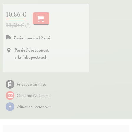
10,86 €
11,20 €
?
Zasielame do 12 dní
Pozrieť dostupnosť
v kníhkupectvách
Pridať do wishlistu
Odporučiť známemu
Zdielať na Facebooku