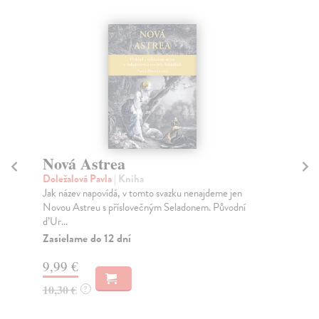
Nová Astrea
No
Doležalová Pavla
| Kniha
Ja
Jak název napovídá, v tomto svazku nenajdeme jen
Důk
Novou Astreu s příslovečným Seladonem. Původní
sou
d’Ur...
Na
Zasielame do 12 dní
14
9,99 €
15
10,30 €
?