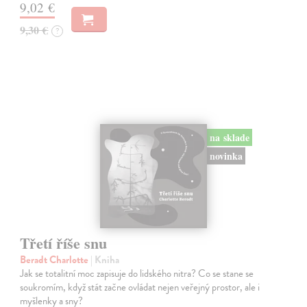
9,02 €
9,30 €
?
na sklade
novinka
Třetí říše snu
Beradt Charlotte
| Kniha
Jak se totalitní moc zapisuje do lidského nitra? Co se stane se
soukromím, když stát začne ovládat nejen veřejný prostor, ale i
myšlenky a sny?