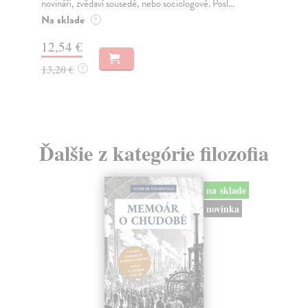
novináři, zvědaví sousedé, nebo sociologové. Posl...
Sly
Na sklade
Za
?
12,54 €
10
13,20 €
11
?
Ďalšie z kategórie filozofia
na sklade
novinka