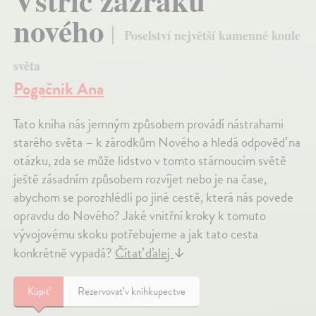
Vstříc zázraku
nového
Poselství největší kamenné koule
světa
Pogačnik Ana
Tato kniha nás jemným způsobem provádí nástrahami
starého světa – k zárodkům Nového a hledá odpověď na
otázku, zda se může lidstvo v tomto stárnoucím světě
ještě zásadním způsobem rozvíjet nebo je na čase,
abychom se porozhlédli po jiné cestě, která nás povede
opravdu do Nového? Jaké vnitřní kroky k tomuto
vývojovému skoku potřebujeme a jak tato cesta
konkrétně vypadá?
Čítať ďalej
↓
Kúpiť
Rezervovať v kníhkupectve