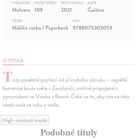
VYDAVATEĽ
POČET STRÁN
ROK VYDANIA
JAZYK
Malvern
109
2021
Čeština
VÄZBA
EAN
Mäkká väzba / Paperback
9788075303059
O TITULE
T
oto poselství pochází od přírodního zázraku – největší
kamenné koule světa v Zavidoviči, vnitřně propojené s
pyramidami ve Visoku v Bosně. Čeká na to, aby nás na této
cestě vzala za ruku a vedla.
High-contrast mode
Podobné tituly