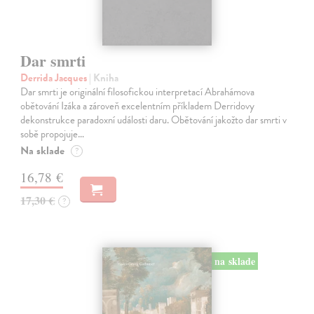
Dar smrti
Derrida Jacques
| Kniha
Dar smrti je originální filosofickou interpretací Abrahámova
obětování Izáka a zároveň excelentním příkladem Derridovy
dekonstrukce paradoxní události daru. Obětování jakožto dar smrti v
sobě propojuje…
Na sklade
?
16,78 €
17,30 €
?
na sklade