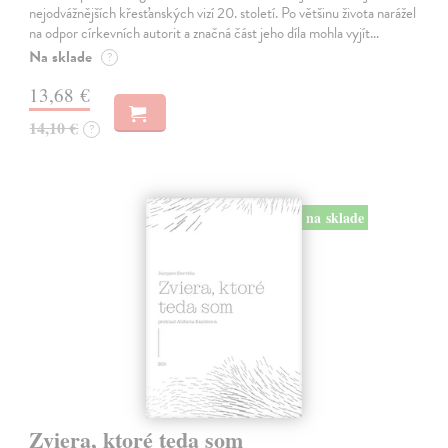
nejodvážnějších křesťanských vizí 20. století. Po většinu života narážel
na odpor církevních autorit a značná část jeho díla mohla vyjít…
Na sklade
?
13,68 €
14,10 €
?
na sklade
Zviera, ktoré teda som