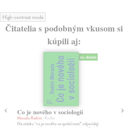
High-contrast mode
Čitatelia s podobným vkusom si
kúpili aj:
na sklade
Co je nového v sociologii
Co
Marada Radim
| Kniha
Vy
Na otázku “co je nového ve společnosti” odpovídají
Vím