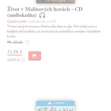
Život v Malinových horách - CD
(audiokniha)
Cabala Lukáš
| Audiokniha na CD
V tieni starých stromov Malinového lesa to žije. Nie každý sa tu s
každým drží za labku, no na skutočné priateľstvo narazíte na každom
kroku.
Na sklade
?
12,56 €
12,95 €
?
E-AUDIO