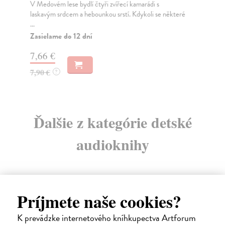
V Medovém lese bydlí čtyři zvířecí kamarádi s
Pop
laskavým srdcem a hebounkou srstí. Kdykoli se některé
zví
...
dítě
Zasielame do 12 dní
7,66 €
5,
7,90 €
?
Ďalšie z kategórie detské
audioknihy
Príjmete naše cookies?
K prevádzke internetového kníhkupectva Artforum