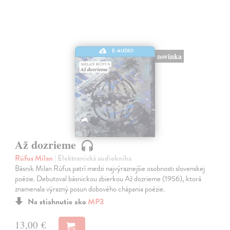
E-AUDIO
novinka
Až dozrieme
Rúfus Milan
| Elektronická audiokniha
Básnik Milan Rúfus patrí medzi najvýraznejšie osobnosti slovenskej
poézie. Debutoval básnickou zbierkou Až dozrieme (1956), ktorá
znamenala výrazný posun dobového chápania poézie.
Na stiahnutie ako
MP3
13,00 €