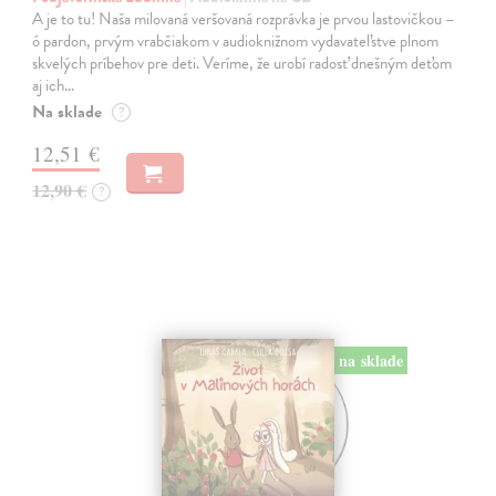
A je to tu! Naša milovaná veršovaná rozprávka je prvou lastovičkou –
ó pardon, prvým vrabčiakom v audioknižnom vydavateľstve plnom
skvelých príbehov pre deti. Veríme, že urobí radosť dnešným deťom
aj ich…
Na sklade
?
12,51 €
12,90 €
?
na sklade