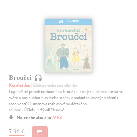
E-AUDIO
Broučci
Karafiát Jan
| Elektronická audiokniha
Legendární příběh nezbedného Broučka, který se učí orientovat ve
světě a poslouchat hlas svého srdce, v podání současných členů i
absolventů Dismanova rozhlasového dětského
souboru.Účinkují:Bývalí členové…
Na stiahnutie ako
MP3
7,96 €