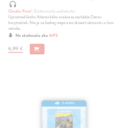
Chodúr Pavel
| Elektronická audiokniha
Uprostred šíreho Atlantického oceána sa nachádza Ostrov
korytnačiek. Nie je na žiadnej mape a ani skúsení námorníci o ňom
netušia.
Na stiahnutie ako
MP3
6,99 €
E-AUDIO