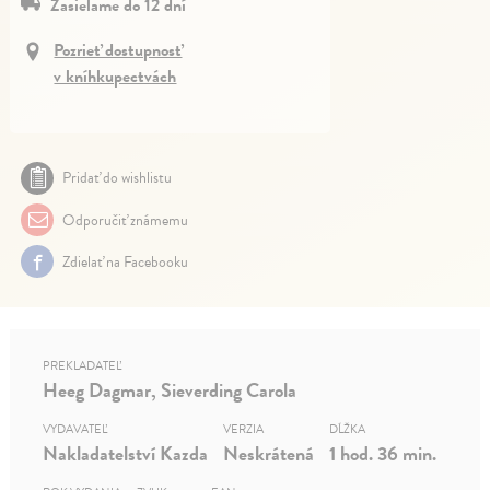
Zasielame do 12 dní
Pozrieť dostupnosť
v kníhkupectvách
Pridať do wishlistu
Odporučiť známemu
Zdielať na Facebooku
PREKLADATEĽ
Heeg Dagmar, Sieverding Carola
VYDAVATEĽ
VERZIA
DĹŽKA
Nakladatelství Kazda
Neskrátená
1 hod. 36 min.