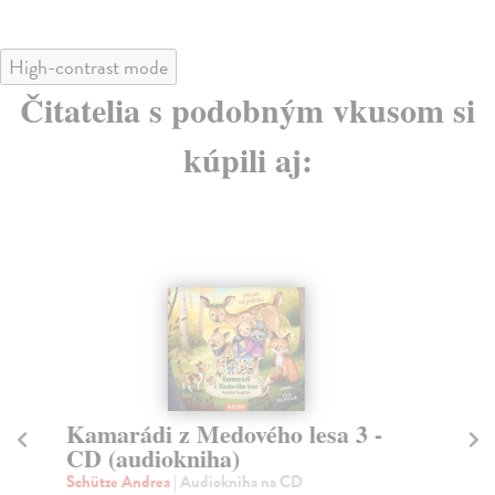
High-contrast mode
Čitatelia s podobným vkusom si
kúpili aj:
Kamarádi z Medového lesa 3 -
K
CD (audiokniha)
za
Schütze Andrea
| Audiokniha na CD
Sc