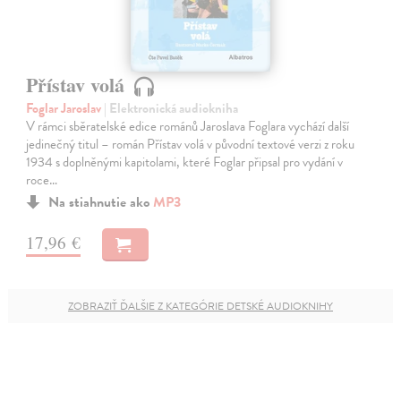
Přístav volá
Foglar Jaroslav
| Elektronická audiokniha
V rámci sběratelské edice románů Jaroslava Foglara vychází další
jedinečný titul – román Přístav volá v původní textové verzi z roku
1934 s doplněnými kapitolami, které Foglar připsal pro vydání v
roce…
Na stiahnutie ako
MP3
17,96 €
ZOBRAZIŤ ĎALŠIE Z KATEGÓRIE DETSKÉ AUDIOKNIHY