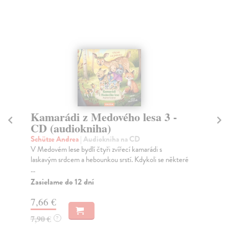
Kamarádi z Medového lesa 3 -
K
CD (audiokniha)
La
Obl
Schütze Andrea
| Audiokniha na CD
pře
V Medovém lese bydlí čtyři zvířecí kamarádi s
nov
laskavým srdcem a hebounkou srstí. Kdykoli se některé
...
Zasielame do 12 dní
7,
7,66 €
7,90 €
?