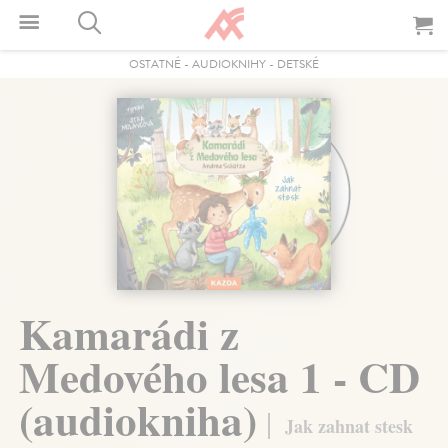
OSTATNÉ
-
AUDIOKNIHY
-
DETSKÉ
Kamarádi z
Medového lesa 1 - CD
(audiokniha)
Jak zahnat stesk