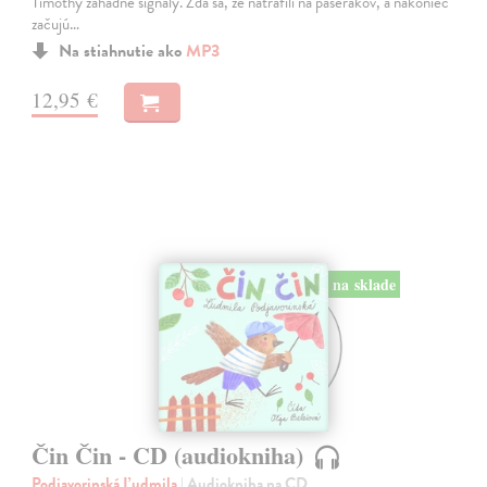
Timothy záhadné signály. Zdá sa, že natrafili na pašerákov, a nakoniec
začujú…
Na stiahnutie ako
MP3
12,95 €
na sklade
Čin Čin - CD (audiokniha)
Podjavorinská Ľudmila
| Audiokniha na CD