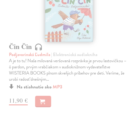
Čin Čin
Podjavorinská Ľudmila
| Elektronická audiokniha
A je to tu! Naša milovaná veršovaná rozprávka je prvou lastovičkou –
ó pardon, prvým vrabčiakom v audioknižnom vydavateľstve
WISTERIA BOOKS plnom skvelých príbehov pre deti. Veríme, že
urobí radosť dnešným…
Na stiahnutie ako
MP3
11,90 €