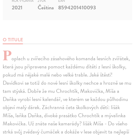
ROK VYDANIA
ZVUK
EAN
2021
Čeština
8594201410093
O TITULE
P
oplach u zvířecího zásahového komanda lesních zvířátek,
která jsou připravena pomoct každému dítěti z lesní školky,
pokud má nějaké malé nebo velké trable. Jaké štěstí!
Davídkovi se totiž do nové lesní školky nechce a hrozně se mu
tam stýská. Dobře že mu Chrochtík, Makovička, Míša a
Daňka vyrobí lesní kalendář, ve kterém se každou půlhodinu
objeví malý dárek. Záchranná četa školkových dětí: lišák
Míša, laňka Daňka, divoké prasátko Chrochtík a mývalinka
Makovička. Už znáte naše kamarády? lišák Míša - Do všeho
strká svůj zvědavý čumáček a dokáže v lese objevit ta nejlepší