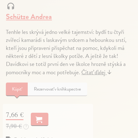
Schütze Andrea
Tenhle les skrývá jedno velké tajemství: bydlí tu čtyři
zvířecí kamarádi s laskavým srdcem a hebounkou srstí,
kteří jsou připraveni přispěchat na pomoc, kdykoli má
některé z dětí z lesní školky potíže. A ještě že tak!
Davídkovi se totiž první den ve školce hrozně stýská a
pomocníky moc a moc potřebuje.
Čítať ďalej
↓
Kúpiť
Rezervovať v kníhkupectve
7,66 €
7,90 €
?