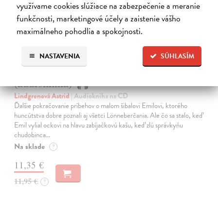
na sklade
využívame cookies slúžiace na zabezpečenie a meranie
funkčnosti, marketingové účely a zaistenie vášho
maximálneho pohodlia a spokojnosti.
NASTAVENIA
SÚHLASÍM
Už zasa Emil z Lönnebergy - CD
(audiokniha)
Lindgrenová Astrid
| Audiokniha na CD
Ďalšie pokračovanie príbehov o malom šibalovi Emilovi, ktorého
huncútstva dobre poznali aj všetci Lönneberčania. Ale čo sa stalo, keď
Emil vylial ockovi na hlavu zabíjačkovú kašu, keď zlú správkyňu
chudobinca…
Na sklade
?
11,35 €
11,95 €
?