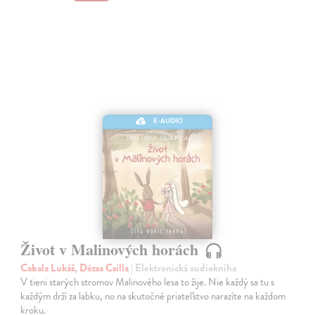
E-AUDIO
Život v Malinových horách
Cabala Lukáš, Dózsa Csilla
| Elektronická audiokniha
V tieni starých stromov Malinového lesa to žije. Nie každý sa tu s
každým drží za labku, no na skutočné priateľstvo narazíte na každom
kroku.