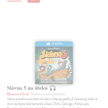
E-AUDIO
Slávna 5 na úteku
Blytonová Enid
| Elektronická audiokniha
Tretie prázdninové dobrodružstvo Slávnej päťky.Z neznámej lode na
mori zachytia naši kamaráti Julian, Dick, George, Anna a pes