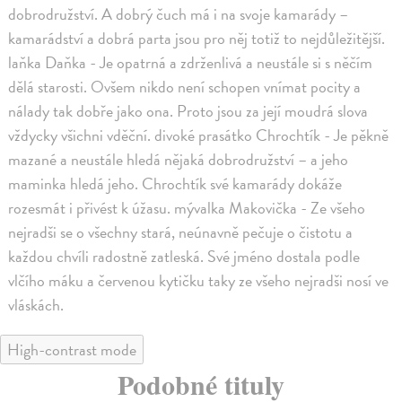
dobrodružství. A dobrý čuch má i na svoje kamarády –
kamarádství a dobrá parta jsou pro něj totiž to nejdůležitější.
laňka Daňka - Je opatrná a zdrženlivá a neustále si s něčím
dělá starosti. Ovšem nikdo není schopen vnímat pocity a
nálady tak dobře jako ona. Proto jsou za její moudrá slova
vždycky všichni vděční. divoké prasátko Chrochtík - Je pěkně
mazané a neustále hledá nějaká dobrodružství – a jeho
maminka hledá jeho. Chrochtík své kamarády dokáže
rozesmát i přivést k úžasu. mývalka Makovička - Ze všeho
nejradši se o všechny stará, neúnavně pečuje o čistotu a
každou chvíli radostně zatleská. Své jméno dostala podle
vlčího máku a červenou kytičku taky ze všeho nejradši nosí ve
vláskách.
High-contrast mode
Podobné tituly