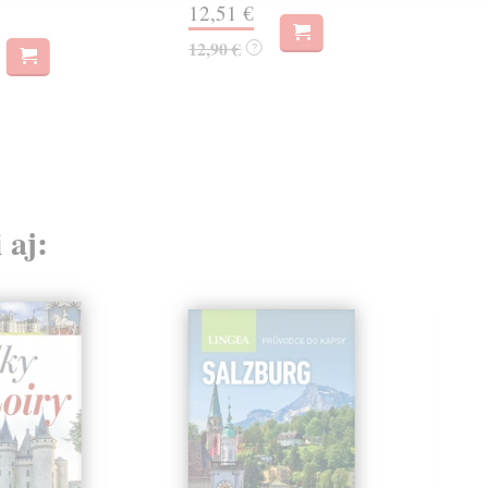
12,51 €
16,
12,90 €
?
 aj: