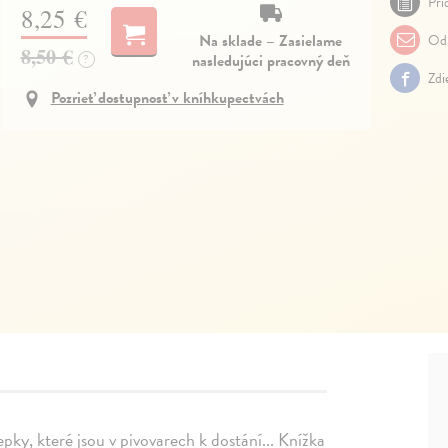
Pri
8,25 €
Na sklade – Zasielame
Odp
8,50 €
nasledujúci pracovný deň
?
Zdi
Pozrieť dostupnosť v kníhkupectvách
y, které jsou v pivovarech k dostání... Knížka