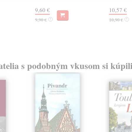
9,60 €
10,57 €
9,90 €
10,90 €
?
?
atelia s podobným vkusom si kúpili