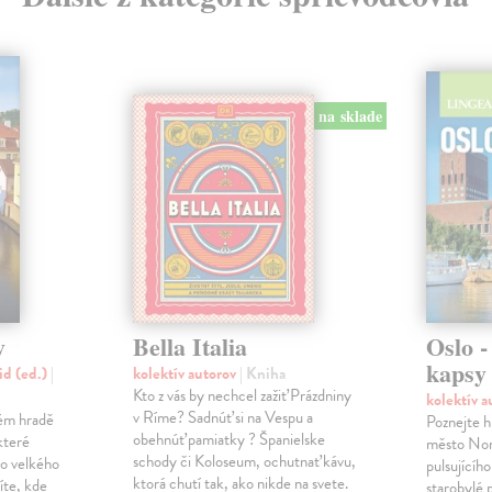
na sklade
y
Bella Italia
Oslo -
kapsy
id (ed.)
|
kolektív autorov
| Kniha
Kto z vás by nechcel zažiť Prázdniny
kolektív 
v Ríme? Sadnúť si na Vespu a
kém hradě
Poznejte h
obehnúť pamiatky ? Španielske
které
město Nor
schody či Koloseum, ochutnať kávu,
o velkého
pulsujícíh
ktorá chutí tak, ako nikde na svete.
íte, kde
starobylé