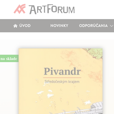
ÚVOD
NOVINKY
ODPORÚČANIA
na sklade