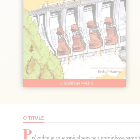
O TITULE
P
růvodce je současně albem na upomínkové samolepk