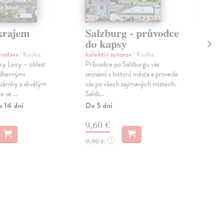
krajem
Salzburg - průvodce
Ky
do kapsy
ka
roslava
| Kniha
kolektív autorov
| Kniha
kol
ky Loiry – oblast
Průvodce po Salzburgu vás
Sou
ádhernými
seznámí s historií města a provede
ovli
 zámky a skvělým
vás po všech zajímavých místech.
Říma
 se ...
Salzb...
char
o 14 dní
Do 5 dní
Do 
9,60 €
10
9,90 €
10,
?