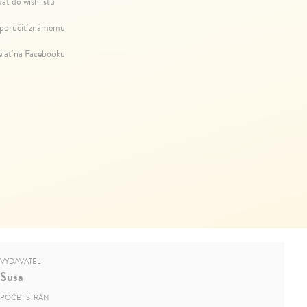
dať do wishlistu
oručiť známemu
elať na Facebooku
VYDAVATEĽ
Susa
POČET STRÁN