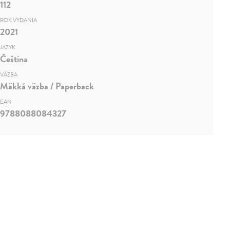
112
ROK VYDANIA
2021
JAZYK
Čeština
VÄZBA
Mäkká väzba / Paperback
EAN
9788088084327