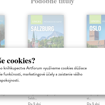
Podobné tituly
še cookies?
ho kníhkupectva Artforum využívame cookies slúžiace
ce do
Salzburg - průvodce
Oslo - 
do kapsy
kapsy
e funkčnosti, marketingové účely a zaistenie vášho
a
kolektív autorov
| Kniha
kolektív aut
spokojnosti.
ova
Průvodce po Salzburgu vás
Poznejte hist
e (Peršané,
seznámí s historií města a provede
hlavní město 
), jen
vás po všech zajímavých místech.
do pulsujícího
Salzb...
st...
Do 5 dní
Do 5 dní