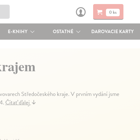
0 ks
E-KNIHY
OSTATNÉ
DAROVACIE KARTY
krajem
ivovarech Středočeského kraje. V prvním vydání jsme
44.
Čítať ďalej
↓