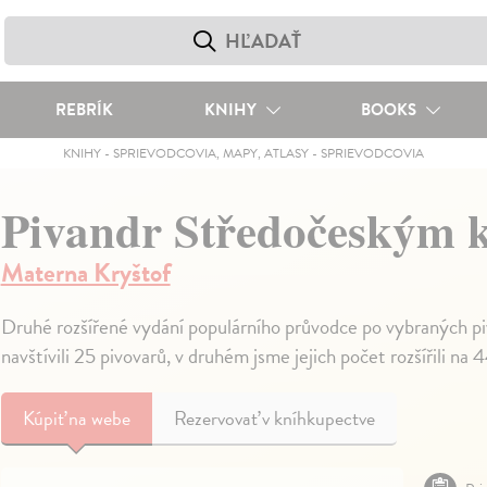
REBRÍK
KNIHY
BOOKS
KNIHY
-
SPRIEVODCOVIA, MAPY, ATLASY
-
SPRIEVODCOVIA
Pivandr Středočeským 
Materna Kryštof
Druhé rozšířené vydání populárního průvodce po vybraných p
navštívili 25 pivovarů, v druhém jsme jejich počet rozšířili na 
Kúpiť
na webe
Rezervovať v kníhkupectve