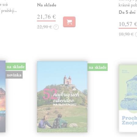
e svá
Na sklade
krásné pobř
í pražský…
Do 5 dní
21,76 €
10,57 
22,90 €
?
10,90 €
na sklade
na sklade
novinka