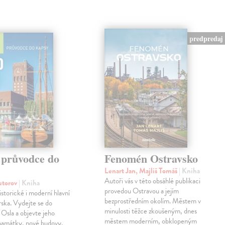
predpredaj
 průvodce do
Fenomén Ostravsko
Lenart Jan, Majliš Tomáš
| Kniha
Autoři vás v této obsáhlé publikaci
autorov
| Kniha
provedou Ostravou a jejím
istorické i moderní hlavní
bezprostředním okolím. Městem v
ska. Vydejte se do
minulosti těžce zkoušeným, dnes
o Osla a objevte jeho
městem moderním, obklopeným
 památky, nové budovy,