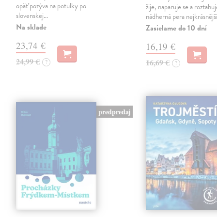
opäť pozýva na potulky po
žije, naparuje se a roztahuj
slovenskej…
nádherná pera nejkrásnějš
Na sklade
Zasielame do 10 dní
23,74 €
16,19 €
24,99 €
16,69 €
?
?
predpredaj