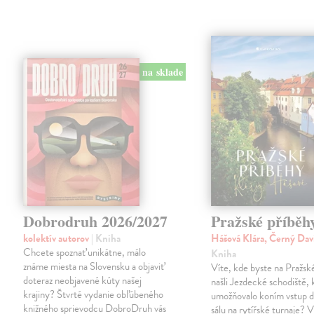
na sklade
Dobrodruh 2026/2027
Pražské příběh
kolektív autorov
| Kniha
Hášová Klára, Černý Dav
Chcete spoznať unikátne, málo
Kniha
známe miesta na Slovensku a objaviť
Víte, kde byste na Pražs
doteraz neobjavené kúty našej
našli Jezdecké schodiště, 
krajiny? Štvrté vydanie obľúbeného
umožňovalo koním vstup d
knižného sprievodcu DobroDruh vás
sálu na rytířské turnaje? V