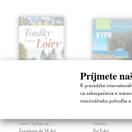
Príjmete na
K prevádzke internetové
Toulky krajem
Kypr - průvod
Loiry
kapsy
na zabezpečenie a merani
Dvořáková Jaroslava
| Kniha
kolektív autorov
| Knih
maximálneho pohodlia a 
Kraj kolem řeky Loiry – oblast
Současnou podobu ostr
proslavená nádhernými
ovlivnily různé civilizac
renesančními zámky a skvělým
Římané, Turci či Britové
vínem. Vydejte se ...
charakt...
Zasielame do 14 dní
Do 5 dní