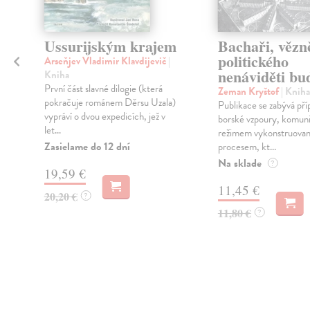
Ussurijským krajem
Bachaři, vězn
politického
Arseňjev Vladimir Klavdijevič
|
nenáviděti bu
Kniha
První část slavné dilogie (která
Zeman Kryštof
| Kniha
pokračuje románem Děrsu Uzala)
Publikace se zabývá pří
vypráví o dvou expedicích, jež v
borské vzpoury, komun
let...
režimem vykonstruova
Zasielame do 12 dní
procesem, kt...
i
Na sklade
?
19,59 €
11,45 €
20,20 €
?
11,80 €
?