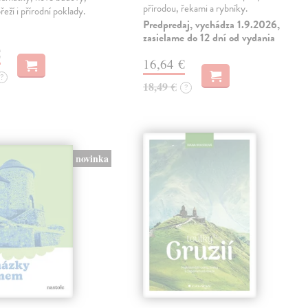
přírodou, řekami a rybníky.
eží i přírodní poklady.
Predpredaj, vychádza 1.9.2026,
zasielame do 12 dní od vydania
€
16,64 €
?
18,49 €
?
novinka