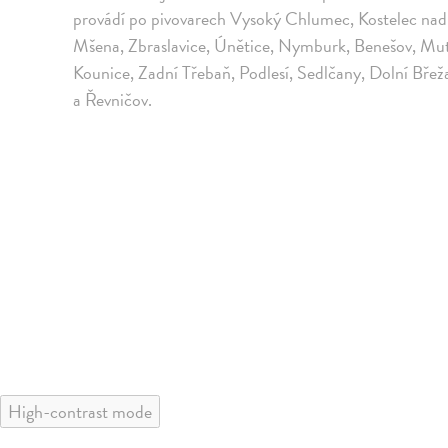
provádí po pivovarech Vysoký Chlumec, Kostelec nad Č
Mšena, Zbraslavice, Únětice, Nymburk, Benešov, Mutěj
Kounice, Zadní Třebaň, Podlesí, Sedlčany, Dolní Bř
a Řevničov.
High-contrast mode