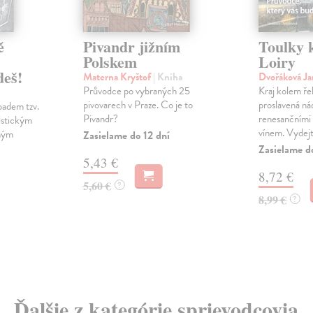
ě
Pivandr jižním
Toulky 
Polskem
Loiry
deš!
Materna Kryštof
| Kniha
Dvořáková Ja
Průvodce po vybraných 25
Kraj kolem ře
pivovarech v Praze. Co je to
proslavená n
padem tzv.
Pivandr?
renesančními
istickým
vínem. Vydejte
ným
Zasielame do 12 dní
Zasielame d
5,43 €
8,72 €
5,60 €
?
8,99 €
?
Ďalšie z kategórie sprievodcovia