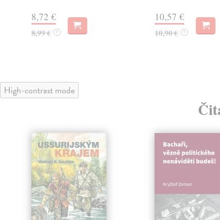
8,72 €
10,57 €
8,99 €
10,90 €
?
?
High-contrast mode
Čit