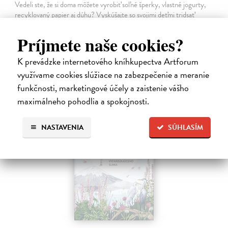
Vedeli ste, že si doma môžete vyrobiť soľné šperky, vlastné jogurty,
recyklovaný papier aj dúhu? Vyskúšajte so svojimi deťmi tridsať
jednoduchých pokusov s bežnými predmetmi a materiálmi.
Na sklade
Príjmete naše cookies?
14,20 €
K prevádzke internetového kníhkupectva Artforum
14,95 €
využívame cookies slúžiace na zabezpečenie a meranie
?
funkčnosti, marketingové účely a zaistenie vášho
maximálneho pohodlia a spokojnosti.
NASTAVENIA
SÚHLASÍM
na sklade