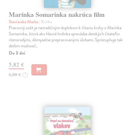
Marínka Somarinka nakrúca film
Staviarska Marka
| Kniha
Pracovný zošit je netradičným doplnkom k čítaniu knihy o Marínke
Somarinke, ktorá ako hlavná hrdinka sprevádza detských čitateľov
rôznorodými, dômyselne prepracovanými úlohami. Sprístupňuje tak
deťom možnosť…
Do 3 dní
5,82 €
6,00 €
?