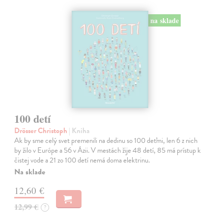
na sklade
100 detí
Drösser Christoph
| Kniha
Ak by sme celý svet premenili na dedinu so 100 deťmi, len 6 z nich
by žilo v Európe a 56 v Ázii. V mestách žije 48 detí, 85 má prístup k
čistej vode a 21 zo 100 detí nemá doma elektrinu.
Na sklade
12,60 €
12,99 €
?