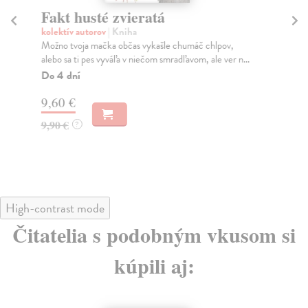
Fakt husté zvieratá
36
kolektív autorov
| Kniha
kol
Možno tvoja mačka občas vykašle chumáč chlpov,
365
alebo sa ti pes vyváľa v niečom smradľavom, ale ver n...
obj
Do 4 dní
Za
9,60 €
9,
9,90 €
9,
?
High-contrast mode
Čitatelia s podobným vkusom si
kúpili aj: