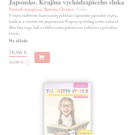
Japonsko. Krajina vychádzajúceho slnka
Pauluth Josephine, Bohnke Christin
| Kniha
V tejto nádherne ilustrovanej publikácii spoznáte japonské zvyky,
tradície a mnohé iné zaujímavosti Krajina vychádzajúceho slnka už
dlho fascinuje ľudí z celého sveta jedinečnou kultúrou a prírodou,
ktorá…
Na sklade
16,06 €
16,90 €
?