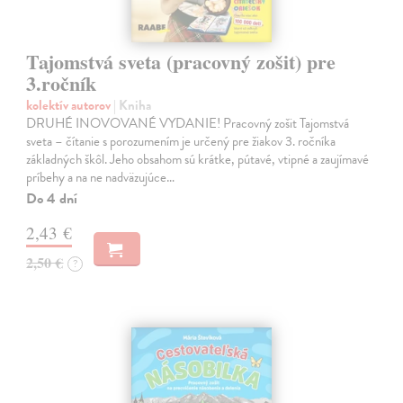
Tajomstvá sveta (pracovný zošit) pre
3.ročník
kolektív autorov
| Kniha
DRUHÉ INOVOVANÉ VYDANIE! Pracovný zošit Tajomstvá
sveta – čítanie s porozumením je určený pre žiakov 3. ročníka
základných škôl. Jeho obsahom sú krátke, pútavé, vtipné a zaujímavé
príbehy a na ne nadväzujúce…
Do 4 dní
2,43 €
2,50 €
?