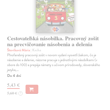
Cestovateľská násobilka. Pracovný zošit
na precvičovanie násobenia a delenia
Števíková Mária
| Kniha
Plnofarebný pracovný zošit v novom vydaní vysvetlí žiakom, čo je
násobenie a delenie, názorne pracuje s jednotlivými násobilkami (v
obore do 100) a prepája námety s učivom prírodovedy, slovenského
jazyka,…
Do 4 dní
5,43 €
5,60 €
?