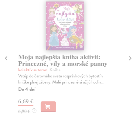
Moja najlepšia kniha aktivít:
Ko
Princezné, víly a morské panny
Käs
„My
kolektív autorov
| Kniha
Slo
Vstúp do čarovného sveta rozprávkových bytostí v
knižke plnej zábavy. Malé princezné si užijú hodin...
Do
Do 4 dní
9,
6,69 €
9,
6,90 €
?