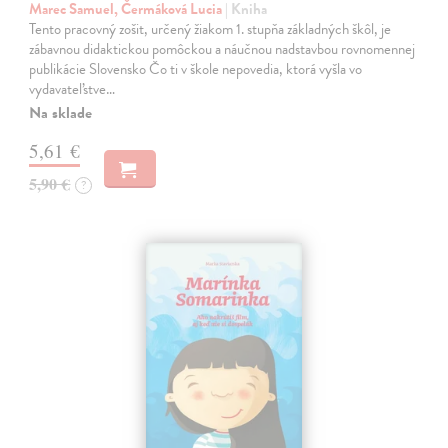
Marec Samuel, Čermáková Lucia
| Kniha
Tento pracovný zošit, určený žiakom 1. stupňa základných škôl, je
zábavnou didaktickou pomôckou a náučnou nadstavbou rovnomennej
publikácie Slovensko Čo ti v škole nepovedia, ktorá vyšla vo
vydavateľstve…
Na sklade
5,61 €
5,90 €
?