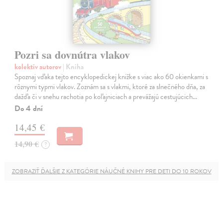
Pozri sa dovnútra vlakov
kolektív autorov
| Kniha
Spoznaj vďaka tejto encyklopedickej knižke s viac ako 60 okienkami s
rôznymi typmi vlakov. Zoznám sa s vlakmi, ktoré za slnečného dňa, za
dažďa či v snehu rachotia po koľajniciach a prevážajú cestujúcich…
Do 4 dní
14,45 €
14,90 €
?
ZOBRAZIŤ ĎALŠIE Z KATEGÓRIE NÁUČNÉ KNIHY PRE DETI DO 10 ROKOV