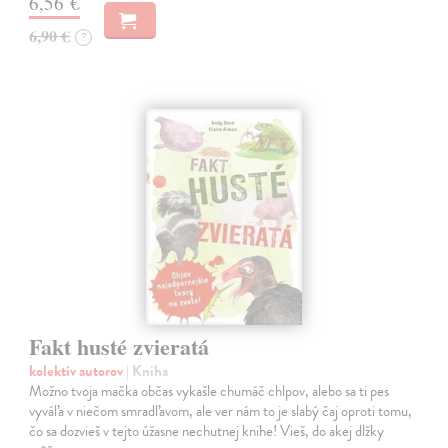
6,56 €
6,90 €
?
Fakt husté zvieratá
kolektív autorov
| Kniha
Možno tvoja mačka občas vykašle chumáč chlpov, alebo sa ti pes
vyváľa v niečom smradľavom, ale ver nám to je slabý čaj oproti tomu,
čo sa dozvieš v tejto úžasne nechutnej knihe! Vieš, do akej dlžky