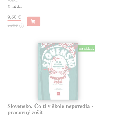
môže…
Do 4 dní
9,60 €
9,90 €
?
na sklade
Slovensko. Čo ti v škole nepovedia -
pracovný zošit