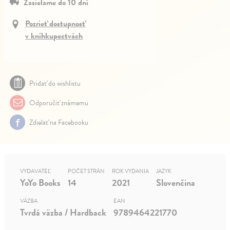
Zasielame do 10 dní
Pozrieť dostupnosť
v kníhkupectvách
Pridať do wishlistu
Odporučiť známemu
Zdielať na Facebooku
VYDAVATEĽ
POČET STRÁN
ROK VYDANIA
JAZYK
YoYo Books
14
2021
Slovenčina
VÄZBA
EAN
Tvrdá väzba / Hardback
9789464221770