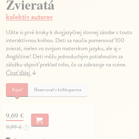
Zvieratá
kolektív autorov
Užite si prvé kroky k dvojjazyčnej slovnej zásobe s touto
interaktívnou knihou. Deti sa naučia pomenovať 100
zvierat, nielen vo svojom materskom jazyku, ale aj v
Angličtine! Deti môžu jednoduchým potiahnutím za
záložku objaviť preklad toho, čo sa zobrazuje na scéne.
Čítať ďalej
↓
Kúpiť
Rezervovať v kníhkupectve
9,69 €
9,99 €
?