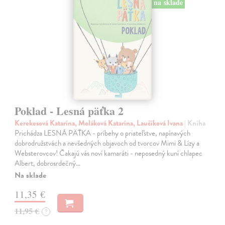
na sklade
Poklad - Lesná päťka 2
Kerekesová Katarína, Moláková Katarína, Laučíková Ivana
| Kniha
Prichádza LESNÁ PÄŤKA - príbehy o priateľstve, napínavých
dobrodružstvách a nevšedných objavoch od tvorcov Mimi & Lízy a
Websterovcov! Čakajú vás noví kamaráti - neposedný kuní chlapec
Albert, dobrosrdečný…
Na sklade
11,35 €
11,95 €
?