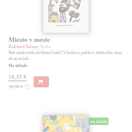
Miesto v meste
Kubišová Tatiana
| Kniha
Kde všade môžu žiť šťastní ľudia? V knižnici, pekárni, električke, lese,
ale aj na lodi.
Na sklade
18,33 €
18,90 €
?
na sklade