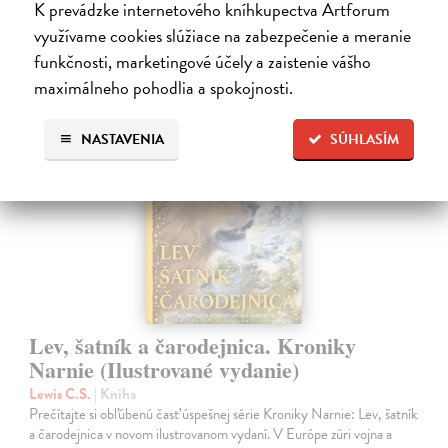
28,03 €
K prevádzke internetového kníhkupectva Artforum
využívame cookies slúžiace na zabezpečenie a meranie
28,90 €
?
funkčnosti, marketingové účely a zaistenie vášho
maximálneho pohodlia a spokojnosti.
NASTAVENIA
SÚHLASÍM
na sklade
Lev, šatník a čarodejnica. Kroniky
Narnie (Ilustrované vydanie)
Lewis C.S.
| Kniha
Prečítajte si obľúbenú časť úspešnej série Kroniky Narnie: Lev, šatník
a čarodejnica v novom ilustrovanom vydaní. V Európe zúri vojna a