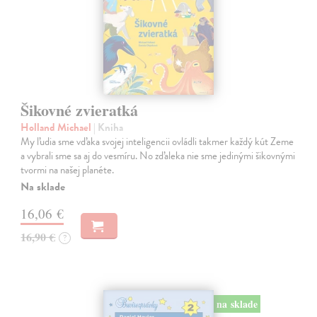
Šikovné zvieratká
Holland Michael
| Kniha
My ľudia sme vďaka svojej inteligencii ovládli takmer každý kút Zeme
a vybrali sme sa aj do vesmíru. No zďaleka nie sme jedinými šikovnými
tvormi na našej planéte.
Na sklade
16,06 €
16,90 €
?
na sklade