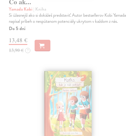
Čo ak...
Yamada Kobi
| Kniha
Si úžasnejší ako si dokážeš predstaviť. Autor bestsellerov Kobi Yamada
napísal príbeh o nespútanom potenciály ukrytom v každom z nás.
Do 5 dní
13,48 €
13,90 €
?