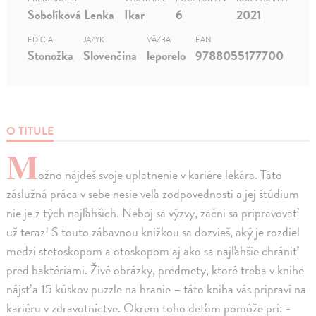
Sobolíková Lenka
Ikar
6
2021
EDÍCIA
JAZYK
VÄZBA
EAN
Stonožka
Slovenčina
leporelo
9788055177700
O TITULE
M
ožno nájdeš svoje uplatnenie v kariére lekára. Táto
záslužná práca v sebe nesie veľa zodpovednosti a jej štúdium
nie je z tých najľahších. Neboj sa výzvy, začni sa pripravovať
už teraz! S touto zábavnou knižkou sa dozvieš, aký je rozdiel
medzi stetoskopom a otoskopom aj ako sa najľahšie chrániť
pred baktériami. Živé obrázky, predmety, ktoré treba v knihe
nájsť a 15 kúskov puzzle na hranie – táto kniha vás pripraví na
kariéru v zdravotníctve. Okrem toho deťom pomôže pri: -