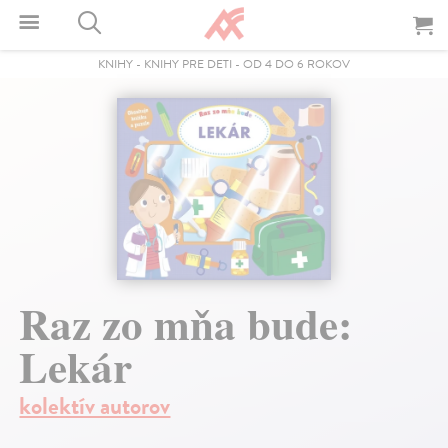
KNIHY
-
KNIHY PRE DETI
-
OD 4 DO 6 ROKOV
Raz zo mňa bude:
Lekár
kolektív autorov