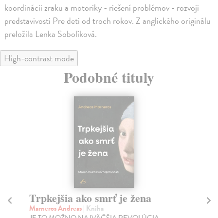
koordinácii zraku a motoriky - riešení problémov - rozvoji
predstavivosti Pre deti od troch rokov. Z anglického originálu
preložila Lenka Sobolíková.
High-contrast mode
Podobné tituly
Trpkejšia ako smrť je žena
P
Marneros Andreas
| Kniha
Bor