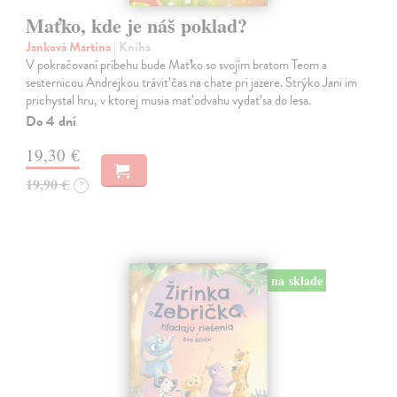
Maťko, kde je náš poklad?
Janková Martina
| Kniha
V pokračovaní príbehu bude Maťko so svojím bratom Teom a
sesternicou Andrejkou tráviť čas na chate pri jazere. Strýko Jani im
prichystal hru, v ktorej musia mať odvahu vydať sa do lesa.
Do 4 dní
19,30 €
19,90 €
?
na sklade