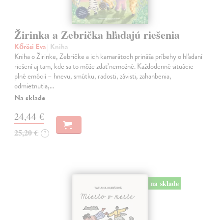
Žirinka a Zebrička hľadajú riešenia
Kőrösi Eva
| Kniha
Kniha o Žirinke, Zebričke a ich kamarátoch prináša príbehy o hľadaní
riešení aj tam, kde sa to môže zdať nemožné. Každodenné situácie
plné emócií – hnevu, smútku, radosti, závisti, zahanbenia,
odmietnutia,…
Na sklade
24,44 €
25,20 €
?
na sklade