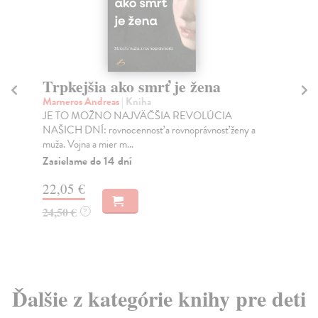
Trpkejšia ako smrť je žena
P
Marneros Andreas
| Kniha
Bor
JE TO MOŽNO NAJVÄČŠIA REVOLÚCIA
Tát
NAŠICH DNÍ: rovnocennosť a rovnoprávnosť ženy a
Bor
muža. Vojna a mier m...
Na
Zasielame do 14 dní
18
22,05 €
19
24,50 €
?
Ďalšie z kategórie knihy pre deti