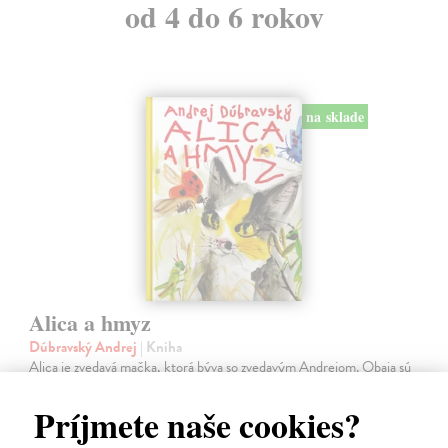
od 4 do 6 rokov
na sklade
Alica a hmyz
Dúbravský Andrej
| Kniha
Alica je zvedavá mačka, ktorá býva so zvedavým Andrejom. Obaja sú
fascinovaní ríšou hmyzu.
Na sklade
Príjmete naše cookies?