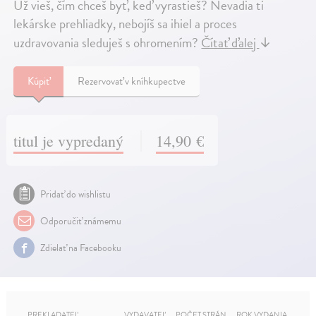
Už vieš, čím chceš byť, keď vyrastieš? Nevadia ti
lekárske prehliadky, nebojíš sa ihiel a proces
uzdravovania sleduješ s ohromením?
Čítať ďalej
↓
Kúpiť
Rezervovať v kníhkupectve
titul je vypredaný
14,90 €
Pridať do wishlistu
Odporučiť známemu
Zdielať na Facebooku
PREKLADATEĽ
VYDAVATEĽ
POČET STRÁN
ROK VYDANIA