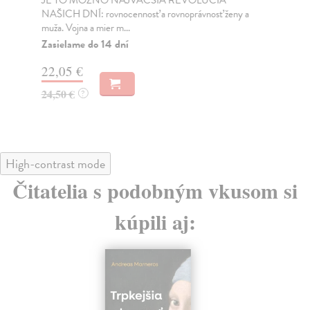
JE TO MOŽNO NAJVÄČŠIA REVOLÚCIA
Tát
NAŠICH DNÍ: rovnocennosť a rovnoprávnosť ženy a
Bor
muža. Vojna a mier m...
Na
Zasielame do 14 dní
18
22,05 €
19
24,50 €
?
High-contrast mode
Čitatelia s podobným vkusom si
kúpili aj: