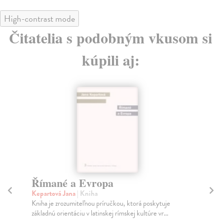
High-contrast mode
Čitatelia s podobným vkusom si
kúpili aj:
Římané a Evropa
Kepartová Jana
| Kniha
Č
Kniha je zrozumiteľnou príručkou, ktorá poskytuje
Dol
základnú orientáciu v latinskej rímskej kultúre vr...