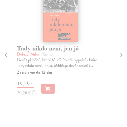
Tady nikdo není, jen já
Č
Doležal Miloš
| Kniha
Ku
Devět příběhů, které Miloš Doležal vypráví v knize
Inf
Tady nikdo není, jen já, přibližuje devět osudů ž...
dej
Zasielame do 12 dní
Za
19,59 €
11
20,20 €
12
?