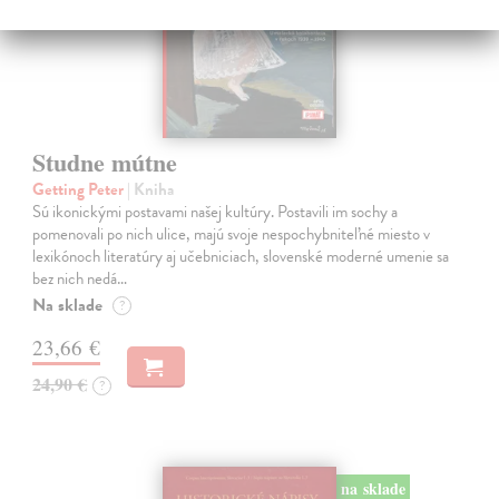
Studne mútne
Getting Peter
| Kniha
Sú ikonickými postavami našej kultúry. Postavili im sochy a
pomenovali po nich ulice, majú svoje nespochybniteľné miesto v
lexikónoch literatúry aj učebniciach, slovenské moderné umenie sa
bez nich nedá…
Na sklade
?
23,66 €
24,90 €
?
na sklade