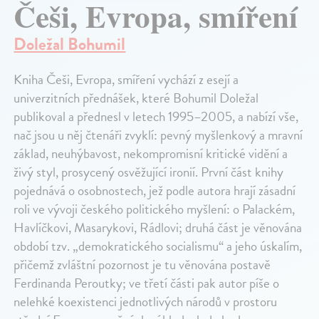
Češi, Evropa, smíření
Doležal Bohumil
Kniha Češi, Evropa, smíření vychází z esejí a
univerzitních přednášek, které Bohumil Doležal
publikoval a přednesl v letech 1995–2005, a nabízí vše,
nač jsou u něj čtenáři zvyklí: pevný myšlenkový a mravní
základ, neuhýbavost, nekompromisní kritické vidění a
živý styl, prosycený osvěžující ironií. První část knihy
pojednává o osobnostech, jež podle autora hrají zásadní
roli ve vývoji českého politického myšlení: o Palackém,
Havlíčkovi, Masarykovi, Rádlovi; druhá část je věnována
období tzv. „demokratického socialismu“ a jeho úskalím,
přičemž zvláštní pozornost je tu věnována postavě
Ferdinanda Peroutky; ve třetí části pak autor píše o
nelehké koexistenci jednotlivých národů v prostoru