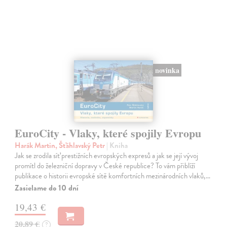
novinka
EuroCity - Vlaky, které spojily Evropu
Harák Martin, Šťáhlavský Petr
| Kniha
Jak se zrodila síť prestižních evropských expresů a jak se její vývoj
promítl do železniční dopravy v České republice? To vám přiblíží
publikace o historii evropské sítě komfortních mezinárodních vlaků,…
Zasielame do 10 dní
19,43 €
20,89 €
?