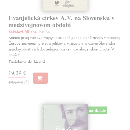
Evanjelická cirkev A.V. na Slovensku v
medzivojnovom období
Sokolová Milena
| Kniha
Koniec prvej svetovej vojny a následné geopolitické zmeny v strednej
Európe znamenali pre evanjelikov a. v. žijúcich na území Slovenska
zásadný obrat v ich dovtedajšom cirkevno-náboženskom živote. V
nových…
Zasielame do 14 dní
19,39 €
19,99 €
?
na sklade