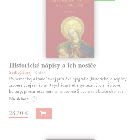
Historické nápisy a ich nosiče
Šedivý Juraj
| Kniha
Po nemeckej a francúzskej príručke epigrafie (historickej disciplíny
zaoberajúcej sa nápismi) vychádza tretia syntéza vývoja nápisovej
kultúry, primárne zameraná na územie Slovenska a blízke okolie, s…
Na sklade
?
28,30 €