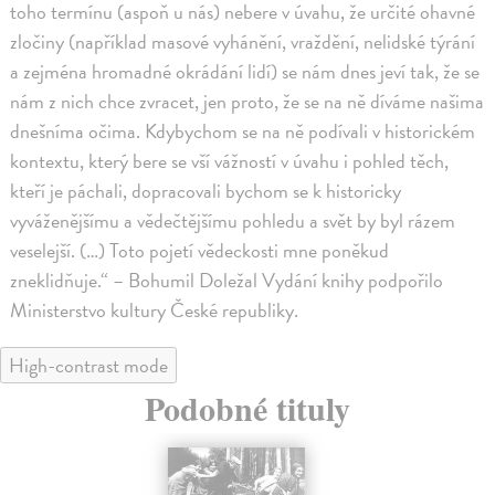
toho termínu (aspoň u nás) nebere v úvahu, že určité ohavné
zločiny (například masové vyhánění, vraždění, nelidské týrání
a zejména hromadné okrádání lidí) se nám dnes jeví tak, že se
nám z nich chce zvracet, jen proto, že se na ně díváme našima
dnešníma očima. Kdybychom se na ně podívali v historickém
kontextu, který bere se vší vážností v úvahu i pohled těch,
kteří je páchali, dopracovali bychom se k historicky
vyváženějšímu a vědečtějšímu pohledu a svět by byl rázem
veselejší. (…) Toto pojetí vědeckosti mne poněkud
zneklidňuje.“ – Bohumil Doležal Vydání knihy podpořilo
Ministerstvo kultury České republiky.
High-contrast mode
Podobné tituly