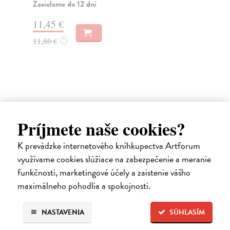
Jak
Zasielame do 12 dní
v m
11,45 €
11,80 €
?
8,
Ďalšie z kategórie slovenské a
Príjmete naše cookies?
české dejiny
K prevádzke internetového kníhkupectva Artforum
využívame cookies slúžiace na zabezpečenie a meranie
funkčnosti, marketingové účely a zaistenie vášho
maximálneho pohodlia a spokojnosti.
na sklade
NASTAVENIA
SÚHLASÍM