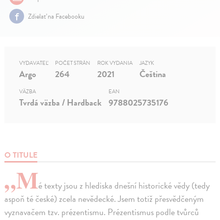
Zdielať na Facebooku
VYDAVATEĽ
POČET STRÁN
ROK VYDANIA
JAZYK
Argo
264
2021
Čeština
VÄZBA
EAN
Tvrdá väzba / Hardback
9788025735176
O TITULE
„M
é texty jsou z hlediska dnešní historické vědy (tedy
aspoň té české) zcela nevědecké. Jsem totiž přesvědčeným
vyznavačem tzv. prézentismu. Prézentismus podle tvůrců