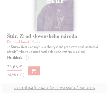
Štúr. Zrod slovenského národa
Demmel József
| Kniha
Je Štúrov život viac mýtus, alebo vysnená predstava o zakladateľovi
národa? Ako to v skutočnosti bolo s eho vzťahmi a láskou?
Na sklade
?
23,66 €
24,90 €
?
ZOBRAZIŤ ĎALŠIE Z KATEGÓRIE SLOVENSKÉ A ČESKÉ DEJINY