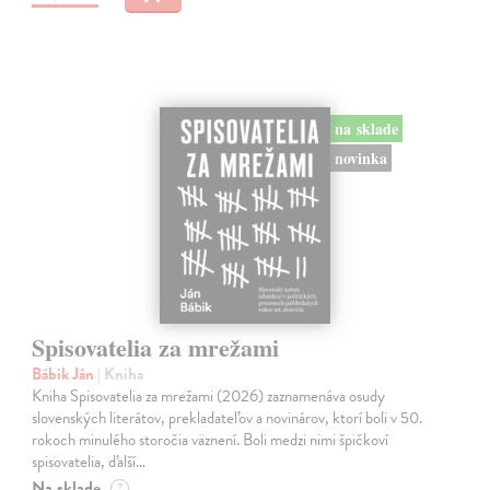
na sklade
novinka
Spisovatelia za mrežami
Bábik Ján
| Kniha
Kniha Spisovatelia za mrežami (2026) zaznamenáva osudy
slovenských literátov, prekladateľov a novinárov, ktorí boli v 50.
rokoch minulého storočia väznení. Boli medzi nimi špičkoví
spisovatelia, ďalší…
Na sklade
?