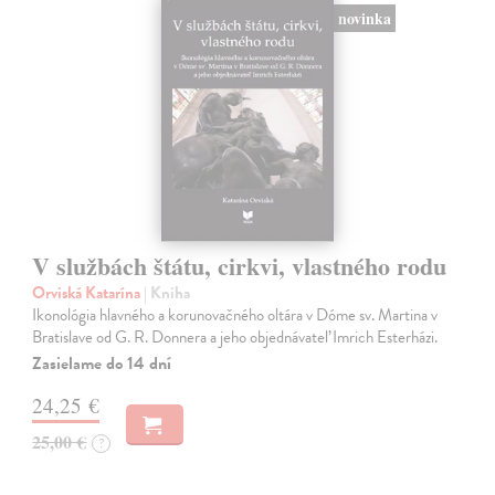
novinka
V službách štátu, cirkvi, vlastného rodu
Orviská Katarína
| Kniha
Ikonológia hlavného a korunovačného oltára v Dóme sv. Martina v
Bratislave od G. R. Donnera a jeho objednávateľ Imrich Esterházi.
Zasielame do 14 dní
24,25 €
25,00 €
?