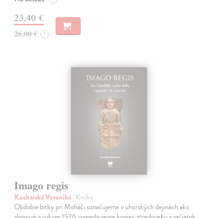
23,40 €
26,00 €
?
Imago regis
Kucharská Veronika
| Kniha
Obdobie bitky pri Moháči označujeme v uhorských dejinách ako
zlomové a rokom 1526 vymedzujeme koniec stredoveku a začiatok