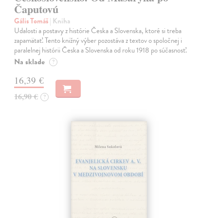
Čaputovú
Gális Tomáš
| Kniha
Udalosti a postavy z histórie Česka a Slovenska, ktoré si treba
zapamätať. Tento knižný výber pozostáva z textov o spoločnej i
paralelnej histórii Česka a Slovenska od roku 1918 po súčasnosť.
Na sklade
?
16,39 €
16,90 €
?