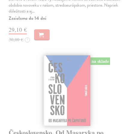
obdobia novoveku v našom, stredoeurópskom, priestore. Napriek
dôležitosti a aj…
Zasielame do 14 dní
29,10 €
30,00 €
?
na sklade
Československo. Od Masaryka po