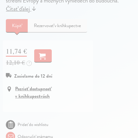
střední Evropy a možných výhledech do budoucna.
Čítať ďalej
↓
Kúpiť
Rezervovať v kníhkupectve
11,74 €
12,10 €
?
Zasielame do 12 dní
Pozrieť dostupnosť
v kníhkupectvách
Pridať do wishlistu
Odporučiť známemu