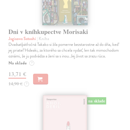
Dni v kníhkupectve Morisaki
Jagisawa Satoshi
| Kniha
Dvadsaťpäťročná Takako si žila pomerne bezstarostne až do dňa, keď
jej priateľ Hideaki, za ktorého sa chcela vydať, len tak mimochodom
oznámi, že ju podvádza a žení sa s inou. Jej život sa zrazu rúca.
Na sklade
?
13,71 €
14,90 €
?
na sklade