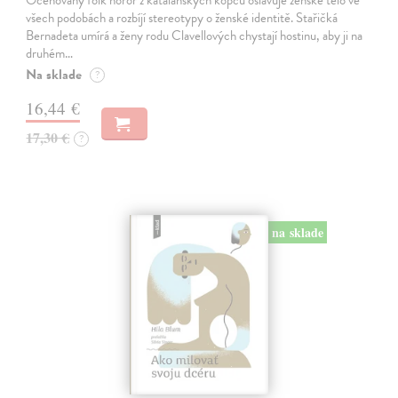
všech podobách a rozbíjí stereotypy o ženské identitě. Stařičká
Bernadeta umírá a ženy rodu Clavellových chystají hostinu, aby ji na
druhém…
Na sklade
?
16,44 €
17,30 €
?
na sklade