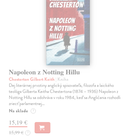
Napoleon z Notting Hillu
Chesterton Gilbert Keith
| Kniha
Dej literárnej prvotiny anglický spisovateľa, filozofa a laického
teológa Gilberta Keitha Chestertona (1874 – 1936) Napoleon z
Notting Hillu sa odohráva v roku 1984, keď sa Angličania rozhodli
zriecť parlamentnej…
Na sklade
?
15,19 €
15,99 €
?