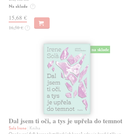
Na sklade
?
15,68 €
16,50 €
?
na sklade
Dal jsem ti oči, a tys je upřela do temnot
Sola Irene
| Kniha
Oceňovaný folk horor z katalánských kopců oslavuje ženské tělo ve