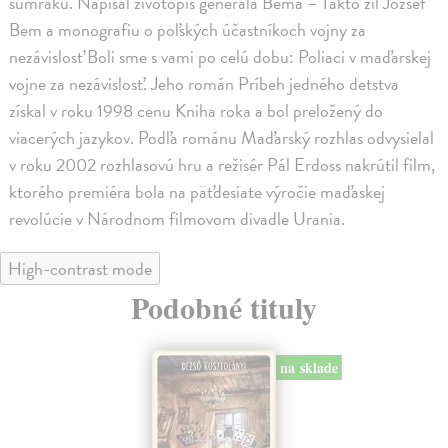
súmraku. Napísal životopis generála Bema – Takto žil József
Bem a monografiu o poľských účastníkoch vojny za
nezávislosť Boli sme s vami po celú dobu: Poliaci v maďarskej
vojne za nezávislosť. Jeho román Príbeh jedného detstva
získal v roku 1998 cenu Kniha roka a bol preložený do
viacerých jazykov. Podľa románu Maďarský rozhlas odvysielal
v roku 2002 rozhlasovú hru a režisér Pál Erdoss nakrútil film,
ktorého premiéra bola na päťdesiate výročie maďaskej
revolúcie v Národnom filmovom divadle Urania.
High-contrast mode
Podobné tituly
na sklade