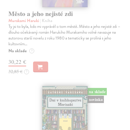
Město a jeho nejisté zdi
Murakami Haruki
| Kniha
Ty jsi to byla, kdo mi vyprávěl o tom městě. Město a jeho nejisté zdi –
dlouho očekávaný román Harukiho Murakamiho volně navazuje na
autorovu starší novelu z roku 1980 a tematicky se prolíná s jeho
kultovním…
Na sklade
?
30,22 €
32,85 €
?
na sklade
novinka