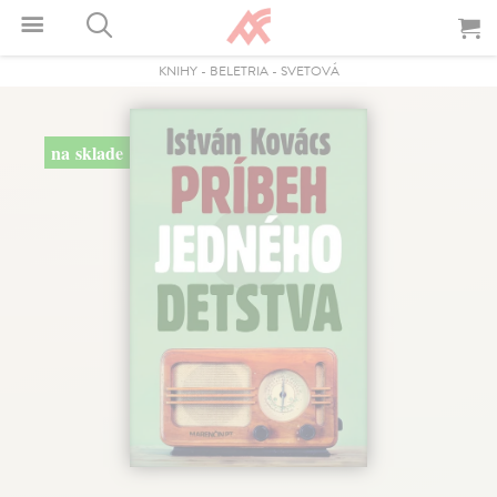
KNIHY
-
BELETRIA
-
SVETOVÁ
na sklade