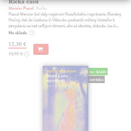
Rieka času
Mercier Pascal
| Kniha
Pascal Mercier bol vždy majstrom filozofického rozprávania. Romány
Nočný vlak do Lisabonu či Váha slov podnietili milióny čitateľov k
zamysleniu sa nad veľkými témami, ako sú identita, sloboda, čas či…
Na sklade
?
12,30 €
12,95 €
?
na sklade
novinka