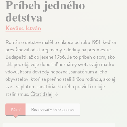
Príbeh jedného
detstva
Kovács István
Román o detstve malého chlapca od roku 1951, keď sa
presťahoval od starej mamy z dediny na predmestie
Budapešti, až do jesene 1956. Je to príbeh o tom, ako
chlapec objavuje doposiaľ neznámy svet: svoju matku-
vdovu, ktorú dovtedy nepoznal, sanatórium a jeho
obyvateľov, ktorí sa preňho stali širšou rodinou, ako aj
svet za plotom sanatória, ktorého pravidlá určuje
stalinizmus.
Čítať ďalej
↓
Kúpiť
Rezervovať v kníhkupectve