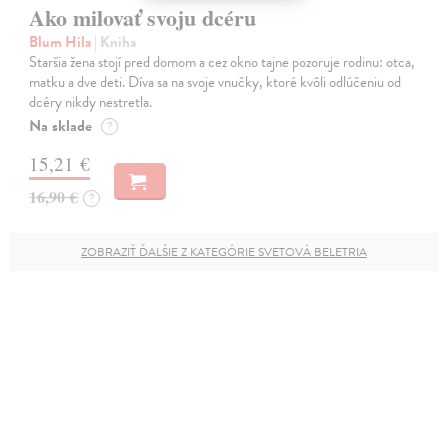
Ako milovať svoju dcéru
Blum Hila
| Kniha
Staršia žena stojí pred domom a cez okno tajne pozoruje rodinu: otca,
matku a dve deti. Díva sa na svoje vnučky, ktoré kvôli odlúčeniu od
dcéry nikdy nestretla.
Na sklade
?
15,21 €
16,90 €
?
ZOBRAZIŤ ĎALŠIE Z KATEGÓRIE SVETOVÁ BELETRIA