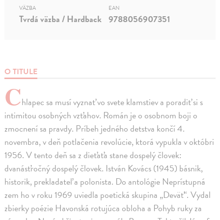
VÄZBA
EAN
Tvrdá väzba / Hardback
9788056907351
O TITULE
C
hlapec sa musí vyznať vo svete klamstiev a poradiť si s
intimitou osobných vzťahov. Román je o osobnom boji o
zmocnení sa pravdy. Príbeh jedného detstva končí 4.
novembra, v deň potlačenia revolúcie, ktorá vypukla v októbri
1956. V tento deň sa z dieťaťa stane dospelý človek:
dvanásťročný dospelý človek. István Kovács (1945) básnik,
historik, prekladateľ a polonista. Do antológie Neprístupná
zem ho v roku 1969 uviedla poetická skupina „Deväť“. Vydal
zbierky poézie Havonská rotujúca obloha a Pohyb ruky za