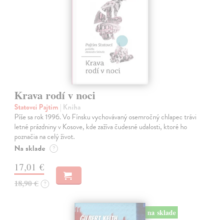
Krava rodí v noci
Statovci Pajtim
| Kniha
Píše sa rok 1996. Vo Fínsku vychovávaný osemročný chlapec trávi
letné prázdniny v Kosove, kde zažíva čudesné udalosti, ktoré ho
poznačia na celý život.
Na sklade
?
17,01 €
18,90 €
?
na sklade