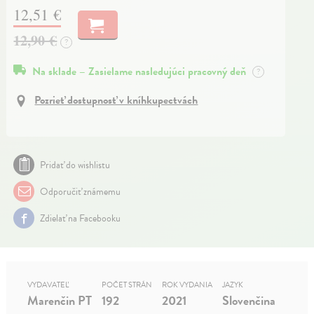
12,51 €
12,90 €
?
Na sklade – Zasielame nasledujúci pracovný deň
?
Pozrieť dostupnosť v kníhkupectvách
Pridať do wishlistu
Odporučiť známemu
Zdielať na Facebooku
VYDAVATEĽ
POČET STRÁN
ROK VYDANIA
JAZYK
Marenčin PT
192
2021
Slovenčina