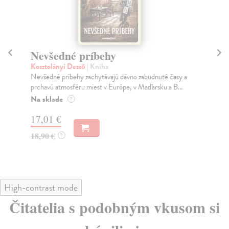
Nevšedné príbehy
J
Kosztolányi Dezső
| Kniha
Re
Nevšedné príbehy zachytávajú dávno zabudnuté časy a
Muž
prchavú atmosféru miest v Európe, v Maďarsku a B...
mra
Na sklade
Do
?
17,01 €
12
18,90 €
12
?
High-contrast mode
Čitatelia s podobným vkusom si