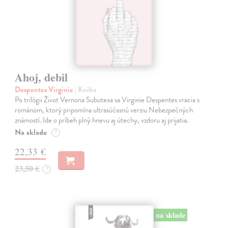
Ahoj, debil
Despentes Virginie
| Kniha
Po trilógii Život Vernona Subutexa sa Virginie Despentes vracia s
románom, ktorý pripomína ultrasúčasnú verziu Nebezpečných
známostí. Ide o príbeh plný hnevu aj útechy, vzdoru aj prijatia.
Na sklade
?
22,33 €
23,50 €
?
na sklade