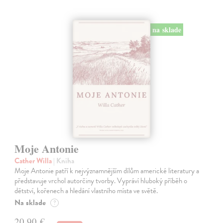
na sklade
Moje Antonie
Cather Willa
| Kniha
Moje Antonie patří k nejvýznamnějším dílům americké literatury a
představuje vrchol autorčiny tvorby. Vypráví hluboký příběh o
dětství, kořenech a hledání vlastního místa ve světě.
Na sklade
?
20,90 €