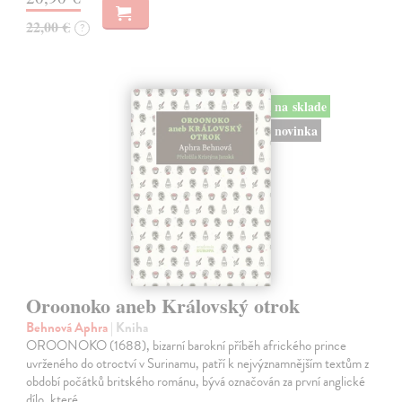
22,00 €
?
na sklade
novinka
Oroonoko aneb Královský otrok
Behnová Aphra
| Kniha
OROONOKO (1688), bizarní barokní příběh afrického prince
uvrženého do otroctví v Surinamu, patří k nejvýznamnějším textům z
období počátků britského románu, bývá označován za první anglické
dílo, které…