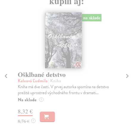
kúpili aj:
na sklade
Ošklbané detstvo
Pe
Keleová Ľudmila
| Kniha
Mc
Kniha má dve časti. V prvej autorka spomína na detstvo
Či 
prežité uprostred východného frontu v dramati...
peň
Na sklade
Na
?
8,32 €
17
8,76 €
18
?