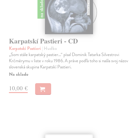
na sklade
Karpatskí Pastieri - CD
Karpatskí Pastieri
| Hudba
„Som stále karpatský pastier...“ písal Dominik Tatarka Silvestrovi
Krčmérymu v liste v roku 1986. A práve podľa toho si našla svoj názov
slovenská skupina Karpatskí Pastieri.
Na sklade
10,00 €