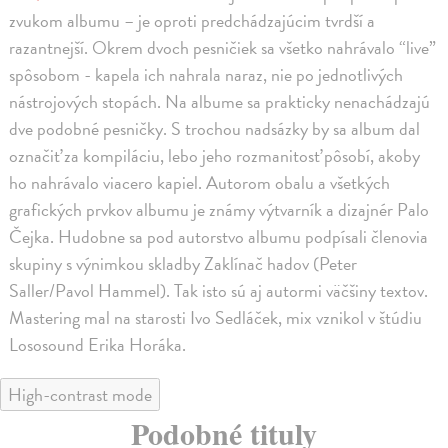
zvukom albumu – je oproti predchádzajúcim tvrdší a
razantnejší. Okrem dvoch pesničiek sa všetko nahrávalo “live”
spôsobom - kapela ich nahrala naraz, nie po jednotlivých
nástrojových stopách. Na albume sa prakticky nenachádzajú
dve podobné pesničky. S trochou nadsázky by sa album dal
označiť za kompiláciu, lebo jeho rozmanitosť pôsobí, akoby
ho nahrávalo viacero kapiel. Autorom obalu a všetkých
grafických prvkov albumu je známy výtvarník a dizajnér Palo
Čejka. Hudobne sa pod autorstvo albumu podpísali členovia
skupiny s výnimkou skladby Zaklínač hadov (Peter
Saller/Pavol Hammel). Tak isto sú aj autormi väčšiny textov.
Mastering mal na starosti Ivo Sedláček, mix vznikol v štúdiu
Lososound Erika Horáka.
High-contrast mode
Podobné tituly