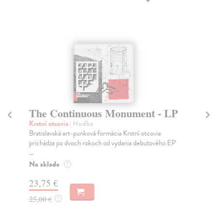
The Continuous Monument - LP
S
Krstní otcovia
| Hudba
Bui
Bratislavská art-punková formácia Krstní otcovia
Slo
prichádza po dvoch rokoch od vydania debutového EP
váž
...
Na
Na sklade
?
28
23,75 €
30
25,00 €
?