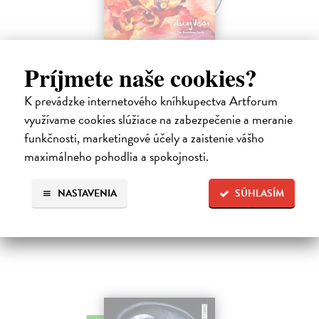
The Breathing Earth - CD
Príjmete naše cookies?
Waking Vision
| Hudba
Dlhých sedemnásť rokov museli čakať fanúšikovia kultového
K prevádzke internetového kníhkupectva Artforum
zoskupenia Waking Vision na nový album. Gitarista a skladateľ John
Shannon a bubeník Martin Valihora, spolužiaci z prestížnej Berklee
využívame cookies slúžiace na zabezpečenie a meranie
College of…
funkčnosti, marketingové účely a zaistenie vášho
Na sklade
maximálneho pohodlia a spokojnosti.
13,00 €
NASTAVENIA
SÚHLASÍM