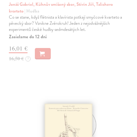
Jonáš Gabriel, Kühnův smíšený sbor, Stivín Jiří, Talichovo
kvarteto
| Hudba
Co se stane, když flétnista a klavírista potkají smyčcové kvarteto a
pěvecký sbor? Vznikne Zvěrokruh! Jeden z nejodvážnějších
experimentů české hudby sedmdesátých let.
Zasielame do 12 dní
16,01 €
16,50 €
?