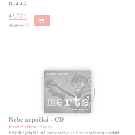
Do 4 dní
47,72 €
49,20 €
?
Nebe nepočká - CD
Merta Vladimír
| Hudba
Pátý díl cyklu Nejisté jistoty zachycuje Vladimíra Mertu v období