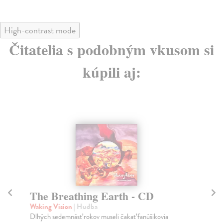
High-contrast mode
Čitatelia s podobným vkusom si
kúpili aj:
The Breathing Earth - CD
Ka
Waking Vision
| Hudba
Kar
Dlhých sedemnásť rokov museli čakať fanúšikovia
„So