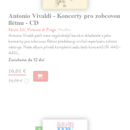
Antonio Vivaldi - Koncerty pro zobcovou
flétnu - CD
Stivín Jiří, Virtuosi di Praga
| Hudba
Antonio Vivaldi patří mezi nejplodnější barokní skladatele a jeho
koncerty pro zobcovou flétnu představují vrchol repertoáru tohoto
nástroje. Naše album přináší kompletní sadu šesti koncertů (R. 440–
445)…
Zasielame do 12 dní
16,01 €
16,50 €
?