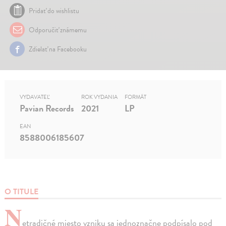
Pridať do wishlistu
Odporučiť známemu
Zdielať na Facebooku
VYDAVATEĽ
ROK VYDANIA
FORMÁT
Pavian Records
2021
LP
EAN
8588006185607
O TITULE
N
etradičné miesto vzniku sa jednoznačne podpísalo pod