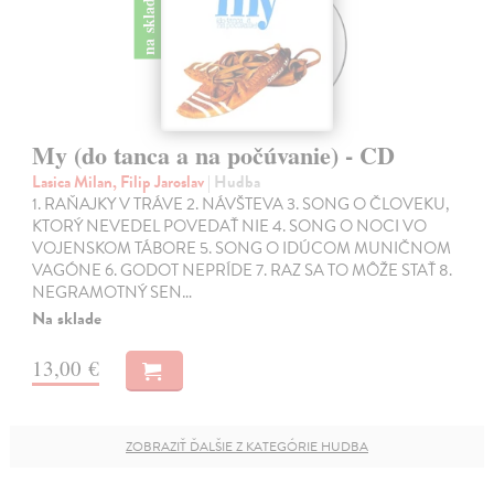
na sklade
My (do tanca a na počúvanie) - CD
Lasica Milan, Filip Jaroslav
| Hudba
1. RAŇAJKY V TRÁVE 2. NÁVŠTEVA 3. SONG O ČLOVEKU,
KTORÝ NEVEDEL POVEDAŤ NIE 4. SONG O NOCI VO
VOJENSKOM TÁBORE 5. SONG O IDÚCOM MUNIČNOM
VAGÓNE 6. GODOT NEPRÍDE 7. RAZ SA TO MÔŽE STAŤ 8.
NEGRAMOTNÝ SEN…
Na sklade
13,00 €
ZOBRAZIŤ ĎALŠIE Z KATEGÓRIE HUDBA