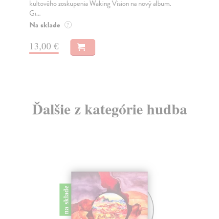
kultového zoskupenia Waking Vision na nový album.
Sil
Gi...
Na
Na sklade
?
10
13,00 €
Ďalšie z kategórie hudba
na sklade