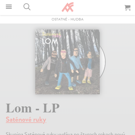
OSTATNÉ
-
HUDBA
Lom - LP
Saténové ruky
Skupina Saténové ruky vydáva po štyroch rokoch nový,