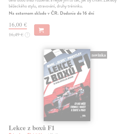
delší dobu snaží rozběhat a nejde jim to tak, jak by chtěli. Základy
běžeckého stylu, stravování, druhy tréninku.
Na externom sklade v ČR. Dodanie do 16 dní
16,00 €
16,49 €
?
novinka
Lekce z boxů F1