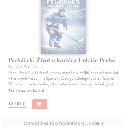
Pecháček. Život a kariéra Lukáše Pecha
Tomášek Petr
| Kniha
Pech! Pech! Lukáš Pech! Tohle skandování si oblíbili hokejoví fanoušci
v Karlových Varech, na Spartě, v Českých Budějovicích i v Táboře.
Všude tam rozdával nebo ještě rozdává radost tvořivý útočník, jenž…
Zasielame do 14 dní
18,00 €
ZOBRAZIŤ ĎALŠIE Z KATEGÓRIE ŠPORT A CVIČENIE