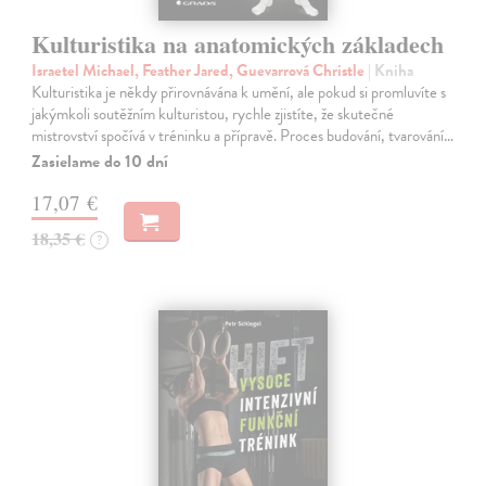
Kulturistika na anatomických základech
Israetel Michael, Feather Jared, Guevarrová Christle
| Kniha
Kulturistika je někdy přirovnávána k umění, ale pokud si promluvíte s
jakýmkoli soutěžním kulturistou, rychle zjistíte, že skutečné
mistrovství spočívá v tréninku a přípravě. Proces budování, tvarování…
Zasielame do 10 dní
17,07 €
18,35 €
?