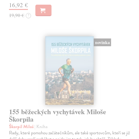
16,92 €
19,90 €
?
novinka
155 běžeckých vychytávek Miloše
Škorpila
Škorpil Miloš
| Kniha
Rady, které pomohou začátečníkům, ale také sportovcům, kteří se již