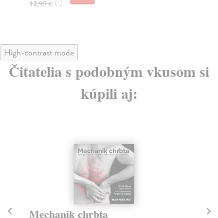
12,95 €
?
18
High-contrast mode
Čitatelia s podobným vkusom si
kúpili aj:
Mechanik chrbta
Š