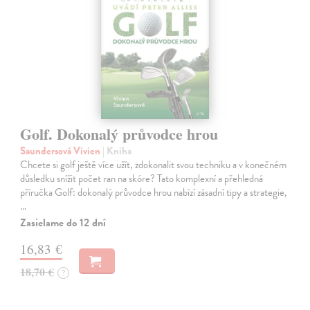
Golf. Dokonalý průvodce hrou
Saundersová Vivien
| Kniha
Chcete si golf ještě více užít, zdokonalit svou techniku a v konečném
důsledku snížit počet ran na skóre? Tato komplexní a přehledná
příručka Golf: dokonalý průvodce hrou nabízí zásadní tipy a strategie,
…
Zasielame do 12 dní
16,83 €
18,70 €
?