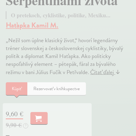
Serpentínami života
O pretekoch, cyklistike, politike, Mexiku...
Haťapka Kamil M.
„Nežil som úplne klasický život,“ hovorí legendárny
tréner slovenskej a československej cyklistiky, bývalý
politik a diplomat Kamil Haťapka. Ako politicky
nespoľahlivý element – pétepák, fáral za bývalého
režimu v bani Július Fučík v Petřvalde.
Čítať ďalej
↓
Kúpiť
Rezervovať v kníhkupectve
9,60 €
9,90 €
?