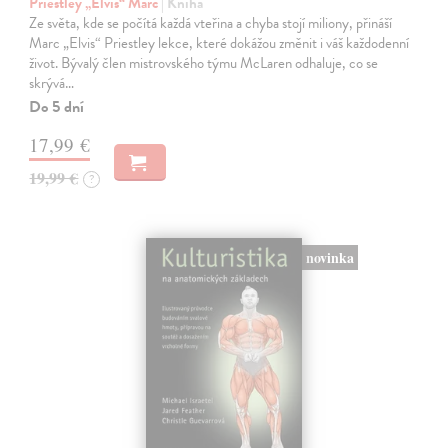
Priestley „Elvis“ Marc
| Kniha
Ze světa, kde se počítá každá vteřina a chyba stojí miliony, přináší
Marc „Elvis“ Priestley lekce, které dokážou změnit i váš každodenní
život. Bývalý člen mistrovského týmu McLaren odhaluje, co se
skrývá…
Do 5 dní
17,99 €
19,99 €
?
novinka