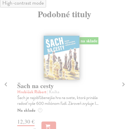
High-contrast mode
Podobné tituly
na sklade
Šach na cesty
P
Hrebíček Róbert
| Kniha
Ma
Šach je najobľúbenejšia hra na svete, ktorá prináša
Kni
radosť vyše 600 miliónom ľudí. Zároveň zvyšuje I...
šac
zaob
Na sklade
?
Na
12,30 €
17