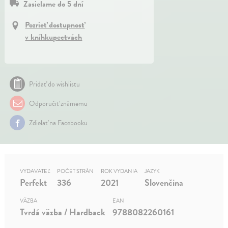
Zasielame do 5 dní
Pozrieť dostupnosť
v kníhkupectvách
Pridať do wishlistu
Odporučiť známemu
Zdielať na Facebooku
VYDAVATEĽ
POČET STRÁN
ROK VYDANIA
JAZYK
Perfekt
336
2021
Slovenčina
VÄZBA
EAN
Tvrdá väzba / Hardback
9788082260161