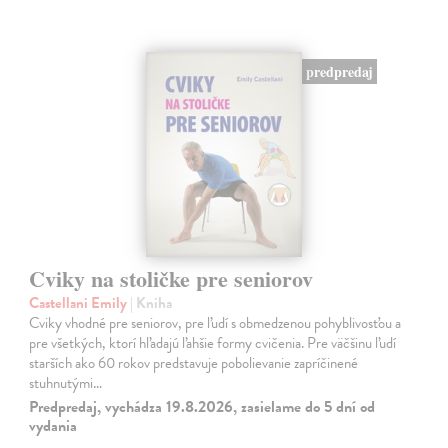
predpredaj
Cviky na stoličke pre seniorov
Castellani Emily
| Kniha
Cviky vhodné pre seniorov, pre ľudí s obmedzenou pohyblivosťou a
pre všetkých, ktorí hľadajú ľahšie formy cvičenia. Pre väčšinu ľudí
starších ako 60 rokov predstavuje pobolievanie zapríčinené
stuhnutými…
Predpredaj, vychádza 19.8.2026, zasielame do 5 dní od
vydania