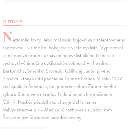
O TITULE
N
ezlomilo ho to, lebo mal dušu bojovníka a talentovaného
športovca – v zime bol hokejista a v lete cyklista. Vypracoval
sa na medzinárodne uznávaného cyklistického trénera a
vychoval výnimočné cyklistické osobnosti – Hrazdíru,
Bartoníčka, Smolíka, Svoradu, Gálika aj Jurča, prvého
Slováka, ktorý krútil pedále na Tour de France. V roku 1992,
keď zanikala federácia, bol podpredsedom Zahraničného
výboru Snemovne národov Federálneho zhromaždenia
ČSFR. Neskôr pôsobil ako chargé d'affaires na
Veľvyslanectve SR v Mexiku. Z rozhovoru s Ľudovítom
Števkom pre Slovenské národné noviny.