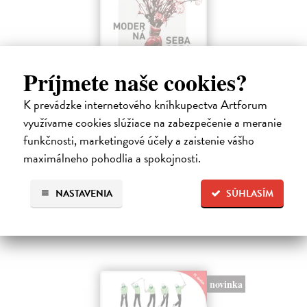
Príjmete naše cookies?
K prevádzke internetového kníhkupectva Artforum
Moderná sebaobrana
využívame cookies slúžiace na zabezpečenie a meranie
Houdek Jasmína, Houdek Pavel
| Kniha
funkčnosti, marketingové účely a zaistenie vášho
Stretli ste sa niekedy so sexuálnym obťažovaním? Čelili ste
maximálneho pohodlia a spokojnosti.
sexistickým vtipom alebo nevhodným narážkam svojho šéfa?
Na sklade
?
NASTAVENIA
SÚHLASÍM
17,01 €
17,90 €
?
novinka