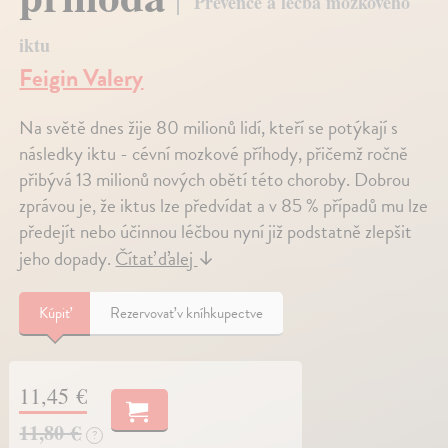
Prevence a léčba mozkového
iktu
Feigin Valery
Na světě dnes žije 80 milionů lidí, kteří se potýkají s
následky iktu - cévní mozkové příhody, přičemž ročně
přibývá 13 milionů nových obětí této choroby. Dobrou
zprávou je, že iktus lze předvídat a v 85 % případů mu lze
předejít nebo účinnou léčbou nyní již podstatně zlepšit
jeho dopady.
Čítať ďalej
↓
Kúpiť
Rezervovať v kníhkupectve
11,45 €
11,80 €
?