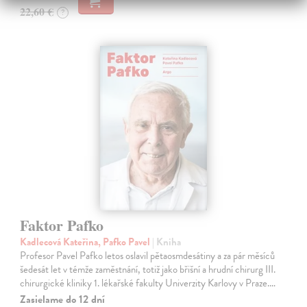
22,60 €
?
Faktor Pafko
Kadlecová Kateřina, Pafko Pavel
| Kniha
Profesor Pavel Pafko letos oslavil pětaosmdesátiny a za pár měsíců
šedesát let v témže zaměstnání, totiž jako břišní a hrudní chirurg III.
chirurgické kliniky 1. lékařské fakulty Univerzity Karlovy v Praze.…
Zasielame do 12 dní