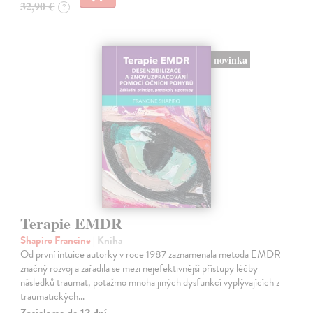
32,90 €
?
novinka
Terapie EMDR
Shapiro Francine
| Kniha
Od první intuice autorky v roce 1987 zaznamenala metoda EMDR
značný rozvoj a zařadila se mezi nejefektivnější přístupy léčby
následků traumat, potažmo mnoha jiných dysfunkcí vyplývajících z
traumatických…