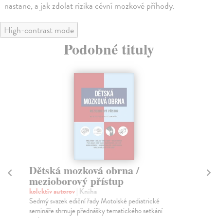
nastane, a jak zdolat rizika cévní mozkové příhody.
High-contrast mode
Podobné tituly
Dětská mozková obrna /
C
mezioborový přístup
Bal
Kni
kolektív autorov
| Kniha
ori
Sedmý svazek ediční řady Motolské pediatrické
semináře shrnuje přednášky tematického setkání
Za