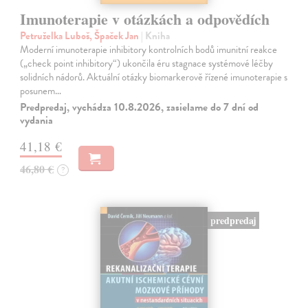
Imunoterapie v otázkách a odpovědích
Petruželka Luboš, Špaček Jan
| Kniha
Moderní imunoterapie inhibitory kontrolních bodů imunitní reakce
(„check point inhibitory“) ukončila éru stagnace systémové léčby
solidních nádorů. Aktuální otázky biomarkerově řízené imunoterapie s
posunem…
Predpredaj, vychádza 10.8.2026, zasielame do 7 dní od
vydania
41,18 €
46,80 €
?
predpredaj