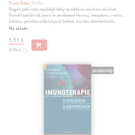
Frank Peter
| Kniha
Ibogain patří mezi nejsilnější látky na světě na ukončení závislostí.
Pomohl tisícům lidí zbavit se závislostina heroinu, metadonu, cracku,
kokainu, pervitinu a lécích proti bolesti, a to bez abstinenčních…
Na sklade
5,53 €
5,70 €
?
predpredaj