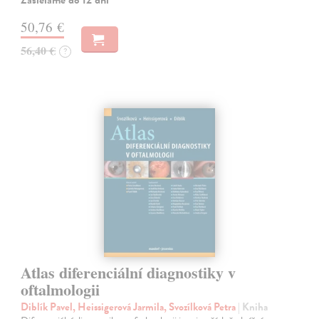
Zasielame do 12 dní
50,76 €
56,40 €
?
Atlas diferenciální diagnostiky v
oftalmologii
Diblík Pavel, Heissigerová Jarmila, Svozílková Petra
| Kniha