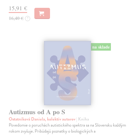
15,91 €
16,40 €
?
na sklade
Autizmus od A po S
Ostatníková Daniela, kolektív autorov
| Kniha
Povedomie o poruchách autistického spektra sa na Slovensku každým
rokom zvyšuje. Pribúdajú poznatky o biologických a