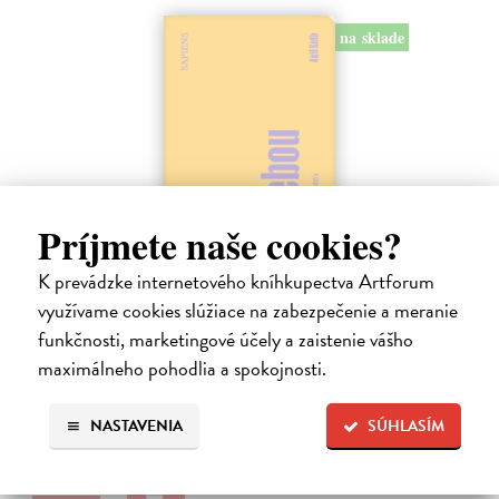
na sklade
Príjmete naše cookies?
K prevádzke internetového kníhkupectva Artforum
využívame cookies slúžiace na zabezpečenie a meranie
Sám sebou
funkčnosti, marketingové účely a zaistenie vášho
Seth Anil
| Kniha
maximálneho pohodlia a spokojnosti.
Být sám sebou není tak jednoduché, jak se zdá. V mozku každého z
nás pracují společně miliardy neuronů a vytvářejí naše vědomé
zkušenosti.
NASTAVENIA
SÚHLASÍM
Na sklade
21,47 €