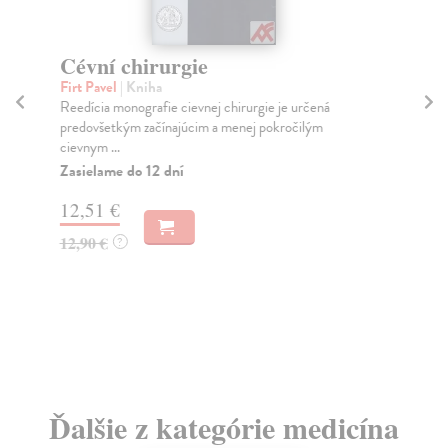
Cévní chirurgie
Re
i
Firt Pavel
| Kniha
p
Reedícia monografie cievnej chirurgie je určená
si
predovšetkým začínajúcim a menej pokročilým
cievnym ...
kol
Zasielame do 12 dní
Pra
léč
12,51 €
reka
Pr
12,90 €
?
dn
37
42
Ďalšie z kategórie medicína