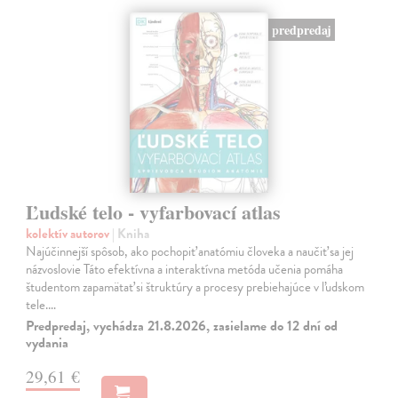
predpredaj
Ľudské telo - vyfarbovací atlas
kolektív autorov
| Kniha
Najúčinnejší spôsob, ako pochopiť anatómiu človeka a naučiť sa jej
názvoslovie Táto efektívna a interaktívna metóda učenia pomáha
študentom zapamätať si štruktúry a procesy prebiehajúce v ľudskom
tele.…
Predpredaj, vychádza 21.8.2026, zasielame do 12 dní od
vydania
29,61 €