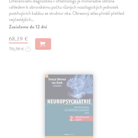
Diferenciální diagnostika v oftalmologii je mimořádně obtížná
vzhledem k obrovskému počtu různých nozologických jednotek
postihujících každou ze struktur oka. Obrazový atlas přináší přehled
nejčastějších…
Zasielame do 12 dní
68,19 €
70,30 €
?