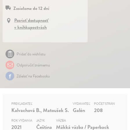
Zasielame do 12 dní
Pozrieť dostupnosť
v kníhkupectvách
Pridať do wishlistu
Odporučiť známemu
Zdielať na Facebooku
PREKLADATEĽ
VYDAVATEĽ
POČET STRÁN
Kalvachová B., Matoušek S.
Galén
208
ROK VYDANIA
JAZYK
VÄZBA
2021
Čeština
Mäkká väzba / Paperback