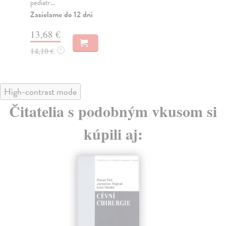
pediatr...
14
Zasielame do 12 dní
14
13,68 €
14,10 €
?
High-contrast mode
Čitatelia s podobným vkusom si
kúpili aj: