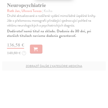
Neuropsychiatrie
Roth Jan, Uhrová Tereza
| Kniha
Druhé aktualizované a rozšířené vydání mimořádně úspěšné knihy.
Jde o přelomovou monografii přinášející sjednocující pohled na
většinu neurologických a psychiatrických diagnóz.
Dodávateľ nemá titul na sklade. Dodanie do 30 dní, pri
starších tituloch nevieme dodanie garantovať.
136,58 €
140,80 €
?
ZOBRAZIŤ ĎALŠIE Z KATEGÓRIE MEDICÍNA