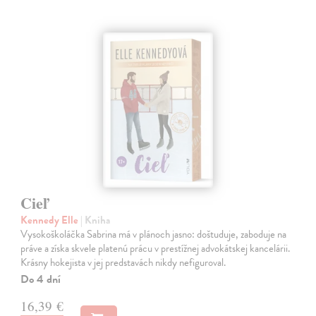
Cieľ
Kennedy Elle
| Kniha
Vysokoškoláčka Sabrina má v plánoch jasno: doštuduje, zaboduje na
práve a získa skvele platenú prácu v prestížnej advokátskej kancelárii.
Krásny hokejista v jej predstavách nikdy nefiguroval.
Do 4 dní
16,39 €