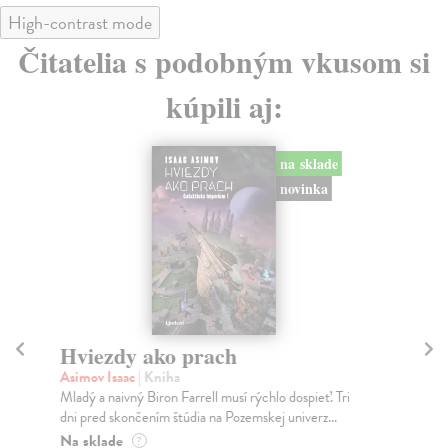
High-contrast mode
Čitatelia s podobným vkusom si
kúpili aj:
na sklade
novinka
Hviezdy ako prach
De
Asimov Isaac
| Kniha
Es
Mladý a naivný Biron Farrell musí rýchlo dospieť. Tri
Aug
dni pred skončením štúdia na Pozemskej univerz...
bra
Na sklade
Za
?