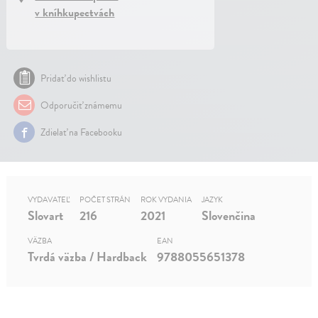
v kníhkupectvách
Pridať do wishlistu
Odporučiť známemu
Zdielať na Facebooku
VYDAVATEĽ
POČET STRÁN
ROK VYDANIA
JAZYK
Slovart
216
2021
Slovenčina
VÄZBA
EAN
Tvrdá väzba / Hardback
9788055651378