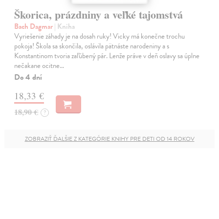
Škorica, prázdniny a veľké tajomstvá
Bach Dagmar
| Kniha
Vyriešenie záhady je na dosah ruky! Vicky má konečne trochu
pokoja! Škola sa skončila, oslávila pätnáste narodeniny a s
Konstantinom tvoria zaľúbený pár. Lenže práve v deň oslavy sa úplne
nečakane ocitne…
Do 4 dní
18,33 €
18,90 €
?
ZOBRAZIŤ ĎALŠIE Z KATEGÓRIE KNIHY PRE DETI OD 14 ROKOV