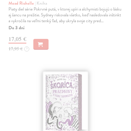
Mead Richelle
| Kniha
Piaty diel série Pokrvné putá, v ktorej upíri a alchymisti bojujú o lásku
aj šancu na prežitie. Sydney riskovala všetko, keď nasledovala inštinkt
a vykročila na veľmi tenký ľad, aby ukryla svoje city pred…
Do 3 dní
17,05 €
17,95 €
?