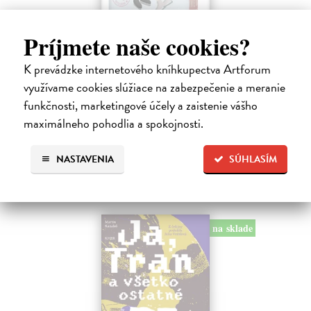
Príjmete naše cookies?
Skóre
K prevádzke internetového kníhkupectva Artforum
Kennedy Elle
| Kniha
využívame cookies slúžiace na zabezpečenie a meranie
Allie Hayesová prežíva krízu. Blížia sa promócie a ona stále netuší, čo
funkčnosti, marketingové účely a zaistenie vášho
bude robiť po vysokej.
Do 4 dní
maximálneho pohodlia a spokojnosti.
16,39 €
NASTAVENIA
SÚHLASÍM
16,90 €
?
na sklade