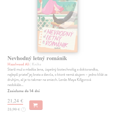
Nevhodný letný románik
Hazelwood Ali
| Kniha
Starší muž a mladšia žena, úspešný biotechnológ a doktorandka,
najlepší priateľ jej brata a dievča, o ktoré nemá záujem – jedno klišé za
druhým, až je to takmer na smiech. Lenže Maya Killgorová
nedokáže…
Zasielame do 14 dní
21,24 €
21,90 €
?