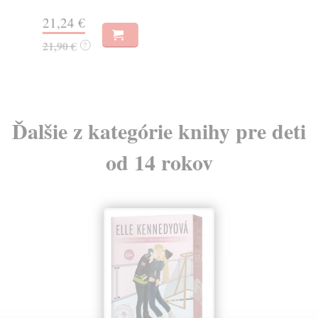
21,24 €
15
21,90 €
15
?
Ďalšie z kategórie knihy pre deti
od 14 rokov