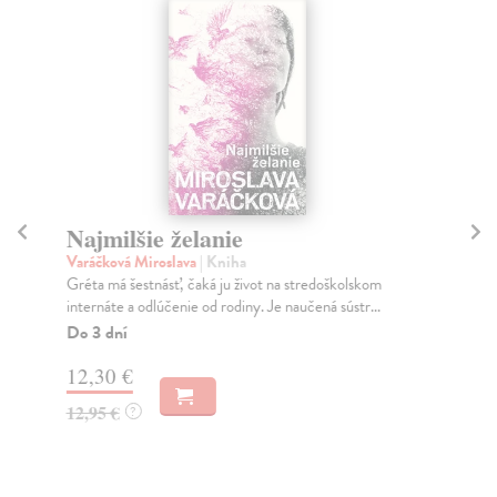
Najmilšie želanie
Z
Varáčková Miroslava
| Kniha
Var
Gréta má šestnásť, čaká ju život na stredoškolskom
Odk
internáte a odlúčenie od rodiny. Je naučená sústr...
pre
n...
Do 3 dní
Do
12,30 €
12
12,95 €
?
12