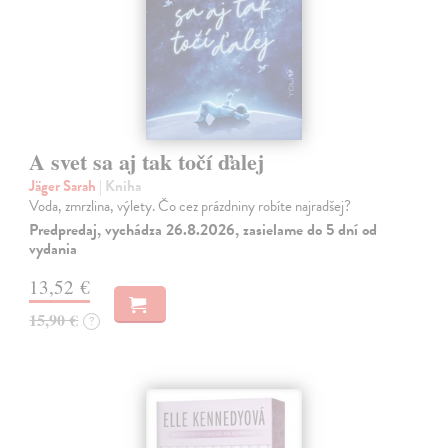
A svet sa aj tak točí ďalej
Jäger Sarah
| Kniha
Voda, zmrzlina, výlety. Čo cez prázdniny robíte najradšej?
Predpredaj, vychádza 26.8.2026, zasielame do 5 dní od
vydania
13,52 €
15,90 €
?