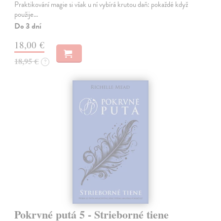
Praktikování magie si však u ní vybírá krutou daň: pokaždé když
použije…
Do 3 dní
18,00 €
18,95 €
?
Pokrvné putá 5 - Strieborné tiene