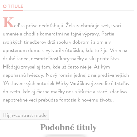
O TITULE
K
eď sa práve nedoťahujú, Žela zachraňuje svet, tvorí
umenie a chodí s kamarátmi na tajné výpravy. Partia
svojských tínedžerov drží spolu v dobrom i zlom a v
opustenom dome si vytvorila útočisko, kde to žije. Veria na
druhé šance, nesmrteľnosť korytnačky a silu priateľstva.
Hľadajú zmysel aj tam, kde už často nie je. Až kým
nepohasnú hviezdy. Nový román jednej z najpredávanejších
YA slovenských autoriek Mirky Varáčkovej zavedie čitateľov
do sveta, kde aj čierne mačky nosia šťastie a staré, zdanlivo
nepotrebné veci prebúdza fantázia k novému životu.
High-contrast mode
Podobné tituly