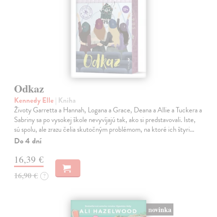
Odkaz
Kennedy Elle
| Kniha
Životy Garretta a Hannah, Logana a Grace, Deana a Allie a Tuckera a
Sabriny sa po vysokej škole nevyvíjajú tak, ako si predstavovali. Iste,
sú spolu, ale zrazu čelia skutočným problémom, na ktoré ich štyri…
Do 4 dní
16,39 €
16,90 €
?
novinka