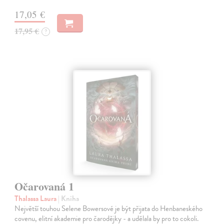
17,05 €
17,95 €
?
Očarovaná 1
Thalassa Laura
| Kniha
Největší touhou Selene Bowersové je být přijata do Henbaneského
covenu, elitní akademie pro čarodějky - a udělala by pro to cokoli.