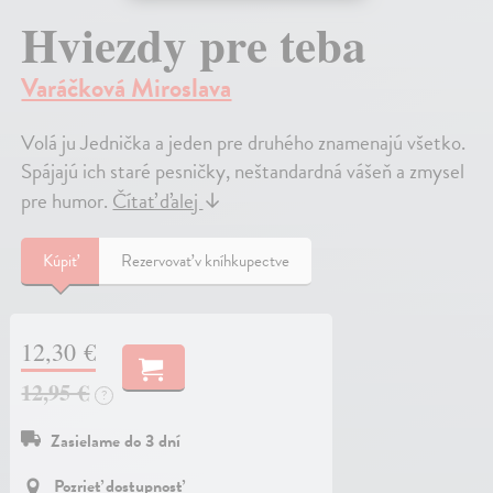
Hviezdy pre teba
Varáčková Miroslava
Volá ju Jednička a jeden pre druhého znamenajú všetko.
Spájajú ich staré pesničky, neštandardná vášeň a zmysel
pre humor.
Čítať ďalej
↓
Kúpiť
Rezervovať v kníhkupectve
12,30 €
12,95 €
?
Zasielame do 3 dní
Pozrieť dostupnosť