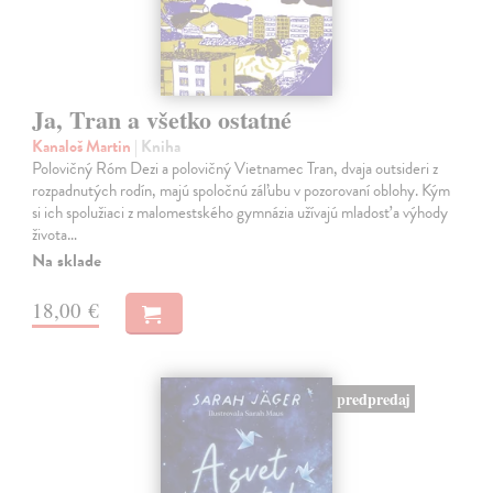
Ja, Tran a všetko ostatné
Kanaloš Martin
| Kniha
Polovičný Róm Dezi a polovičný Vietnamec Tran, dvaja outsideri z
rozpadnutých rodín, majú spoločnú záľubu v pozorovaní oblohy. Kým
si ich spolužiaci z malomestského gymnázia užívajú mladosť a výhody
života…
Na sklade
18,00 €
predpredaj