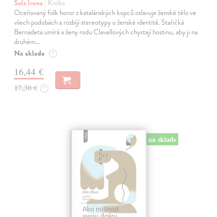
Sola Irene
| Kniha
Oceňovaný folk horor z katalánských kopců oslavuje ženské tělo ve
všech podobách a rozbíjí stereotypy o ženské identitě. Stařičká
Bernadeta umírá a ženy rodu Clavellových chystají hostinu, aby ji na
druhém…
Na sklade
?
16,44 €
17,30 €
?
na sklade