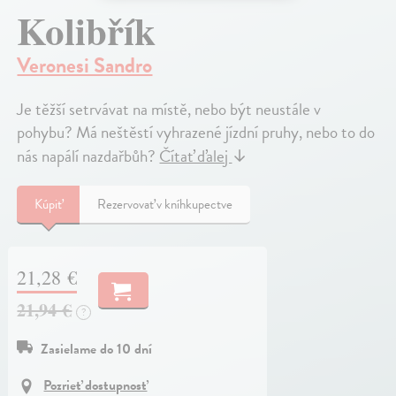
Kolibřík
Veronesi Sandro
Je těžší setrvávat na místě, nebo být neustále v
pohybu? Má neštěstí vyhrazené jízdní pruhy, nebo to do
nás napálí nazdařbůh?
Čítať ďalej
↓
Kúpiť
Rezervovať v kníhkupectve
21,28 €
21,94 €
?
Zasielame do 10 dní
Pozrieť dostupnosť