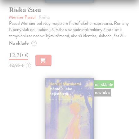
Rieka času
Mercier Pascal
| Kniha
Pascal Mercier bol vždy majstrom filozofického rozprávania. Romány
Nočný vlak do Lisabonu či Váha slov podnietili milióny čitateľov k
zamysleniu sa nad veľkými témami, ako sú identita, sloboda, čas či…
Na sklade
?
12,30 €
12,95 €
?
na sklade
novinka