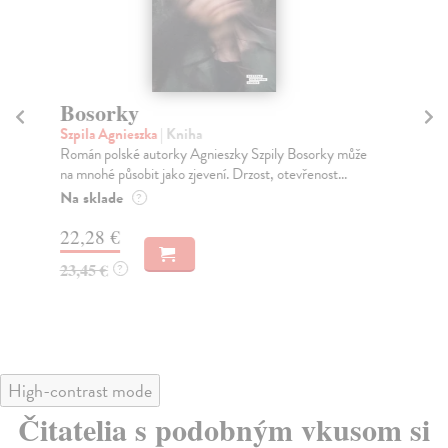
Bosorky
Dí
Szpila Agnieszka
| Kniha
Mo
Román polské autorky Agnieszky Szpily Bosorky může
Ell
na mnohé působit jako zjevení. Drzost, otevřenost...
o r
Na sklade
Na
?
22,28 €
21
23,45 €
23
?
High-contrast mode
Čitatelia s podobným vkusom si