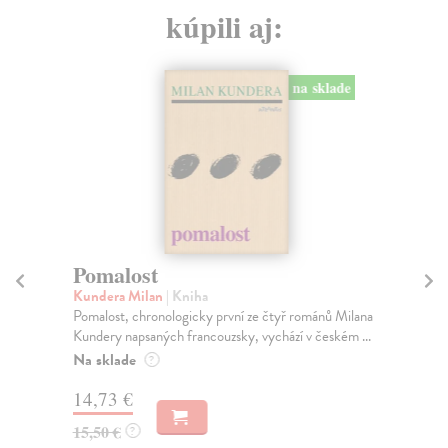
kúpili aj:
na sklade
Pomalost
Tá
Kundera Milan
| Kniha
Ze
Pomalost, chronologicky první ze čtyř románů Milana
Nik
Kundery napsaných francouzsky, vychází v českém ...
Vít
Na sklade
Na
?
14,73 €
12
15,50 €
13
?