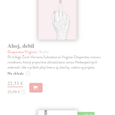
Ahoj, debil
Despentes Virginie
| Kniha
Po trilógii Život Vernona Subutexa sa Virginie Despentes vracia s
románom, ktorý pripomína ultrasúčasnú verziu Nebezpečných
známostí. Ide o príbeh plný hnevu aj útechy, vzdoru aj prijatia.
Na sklade
?
22,33 €
23,50 €
?