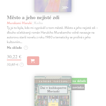
Město a jeho nejisté zdi
Murakami Haruki
| Kniha
Ty jsi to byla, kdo mi vyprávěl o tom městě. Město a jeho nejisté zdi –
dlouho očekávaný román Harukiho Murakamiho volně navazuje na
autorovu starší novelu z roku 1980 a tematicky se prolíná s jeho
kultovním…
Na sklade
?
30,22 €
32,85 €
?
na sklade
novinka