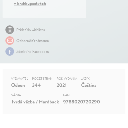
v kníhkupectvách
Pridať do wishlistu
Odporučiť známemu
Zdielať na Facebooku
VYDAVATEĽ
POČET STRÁN
ROK VYDANIA
JAZYK
Odeon
344
2021
Čeština
VÄZBA
EAN
Tvrdá väzba / Hardback
9788020720290