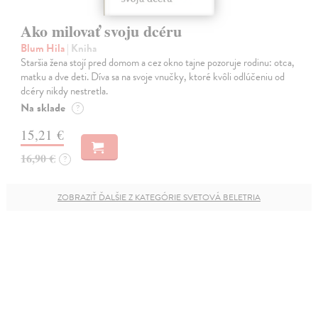
Ako milovať svoju dcéru
Blum Hila
| Kniha
Staršia žena stojí pred domom a cez okno tajne pozoruje rodinu: otca,
matku a dve deti. Díva sa na svoje vnučky, ktoré kvôli odlúčeniu od
dcéry nikdy nestretla.
Na sklade
?
15,21 €
16,90 €
?
ZOBRAZIŤ ĎALŠIE Z KATEGÓRIE SVETOVÁ BELETRIA