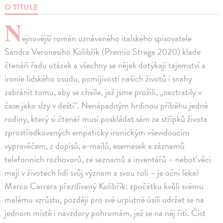
O TITULE
N
ejnovější román uznávaného italského spisovatele
Sandra Veronesiho Kolibřík (Premio Strega 2020) klade
čtenáři řadu otázek a všechny se nějak dotýkají tajemství a
ironie lidského osudu, pomíjivosti našich životů i snahy
zabránit tomu, aby se chvíle, jež jsme prožili, „neztratily v
čase jako slzy v dešti“. Nenápadným hrdinou příběhu jedné
rodiny, který si čtenář musí poskládat sám ze střípků života
zprostředkovaných empaticky ironickým vševidoucím
vypravěčem, z dopisů, e-mailů, esemesek a záznamů
telefonních rozhovorů, ze seznamů a inventářů – neboť věci
mají v životech lidí svůj význam a svou roli – je oční lékař
Marco Carrera přezdívaný Kolibřík: zpočátku kvůli svému
malému vzrůstu, později pro své urputné úsilí udržet se na
jednom místě i navzdory pohromám, jež se na něj řítí. Číst