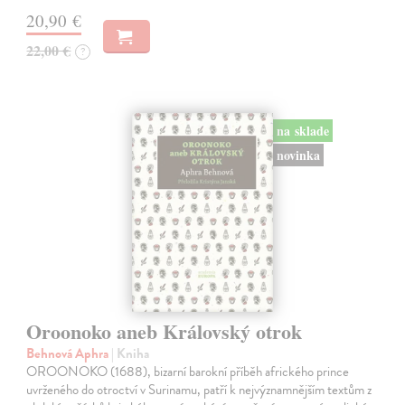
20,90 €
22,00 €
?
na sklade
novinka
Oroonoko aneb Královský otrok
Behnová Aphra
| Kniha
OROONOKO (1688), bizarní barokní příběh afrického prince
uvrženého do otroctví v Surinamu, patří k nejvýznamnějším textům z