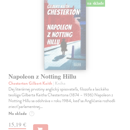
na sklade
Napoleon z Notting Hillu
Chesterton Gilbert Keith
| Kniha
Dej literárnej prvotiny anglický spisovateľa, filozofa a laického
teológa Gilberta Keitha Chestertona (1874 – 1936) Napoleon z
Notting Hillu sa odohráva v roku 1984, keď sa Angličania rozhodli
zriecť parlamentnej…
Na sklade
?
15,19 €