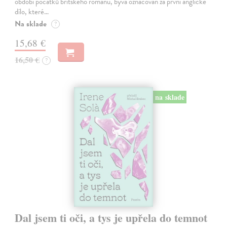
období počátků britského románu, bývá označován za první anglické
dílo, které…
Na sklade
?
15,68 €
16,50 €
?
na sklade
Dal jsem ti oči, a tys je upřela do temnot