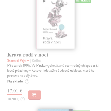
na sklade
Krava rodí v noci
Statovci Pajtim
| Kniha
Píše sa rok 1996. Vo Fínsku vychovávaný osemročný chlapec trávi
letné prázdniny v Kosove, kde zažíva čudesné udalosti, ktoré ho
poznačia na celý život.
Na sklade
?
17,01 €
18,90 €
?