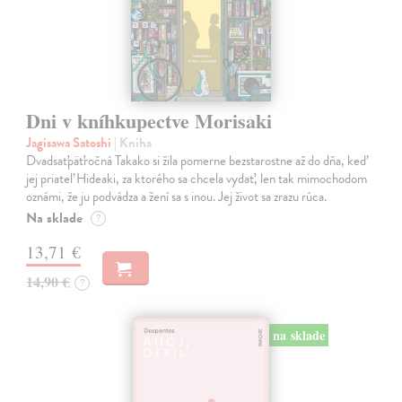
Dni v kníhkupectve Morisaki
Jagisawa Satoshi
| Kniha
Dvadsaťpäťročná Takako si žila pomerne bezstarostne až do dňa, keď
jej priateľ Hideaki, za ktorého sa chcela vydať, len tak mimochodom
oznámi, že ju podvádza a žení sa s inou. Jej život sa zrazu rúca.
Na sklade
?
13,71 €
14,90 €
?
na sklade