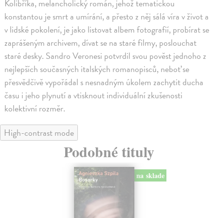
Kolibříka, melancholický román, jehož tematickou
konstantou je smrt a umírání, a přesto z něj sálá víra v život a
v lidské pokolení, je jako listovat albem fotografií, probírat se
zaprášeným archivem, dívat se na staré filmy, poslouchat
staré desky. Sandro Veronesi potvrdil svou pověst jednoho z
nejlepších současných italských romanopisců, neboť se
přesvědčivě vypořádal s nesnadným úkolem zachytit ducha
času i jeho plynutí a vtisknout individuální zkušenosti
kolektivní rozměr.
High-contrast mode
Podobné tituly
na sklade