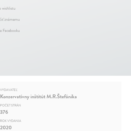
 wishlistu
iť známemu
na Facebooku
VYDAVATEĽ
Konzervatívny inštitút M.R.Štefánika
POČET STRÁN
376
ROK VYDANIA
2020