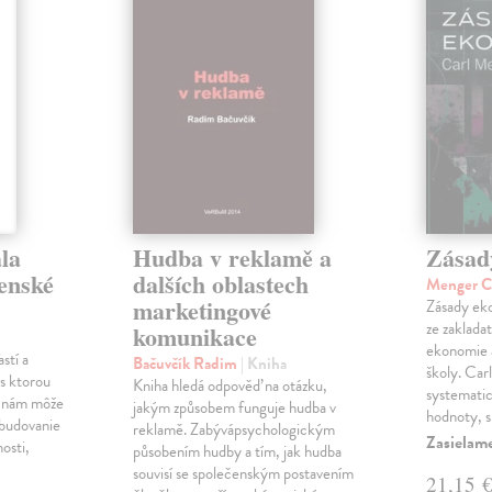
la
Hudba v reklamě a
Zásad
venské
dalších oblastech
Menger C
marketingové
Zásady eko
ze zaklada
komunikace
ekonomie 
stí a
Bačuvčík Radim
| Kniha
školy. Car
, s ktorou
Kniha hledá odpověď na otázku,
systematick
a nám môže
jakým způsobem funguje hudba v
hodnoty, 
 budovanie
reklamě. Zabývápsychologickým
Zasielame
nosti,
působením hudby a tím, jak hudba
souvisí se společenským postavením
21,15 