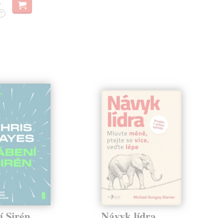
?
í Sirén
Návyk lídra