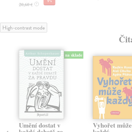
20,60 €
?
High-contrast mode
Čit
na sklade
Umění dostat v
Vyhořet může
každé debatě za
každý