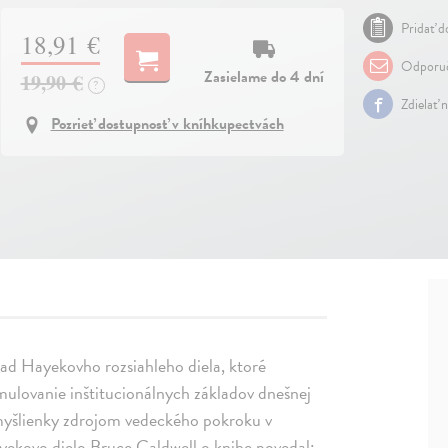
Pridať do
18,91 €
Odporuč
Zasielame do 4 dní
19,90 €
?
Zdielať 
Pozrieť dostupnosť v kníhkupectvách
lad Hayekovho rozsiahleho diela, ktoré
ulovanie inštitucionálnych základov dnešnej
 myšlienky zdrojom vedeckého pokroku v
ayekovo dielo Bruce Caldwell o knihe povedal: