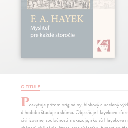
O TITULE
P
oskytuje pritom originálny, hĺbkový a ucelený výk
dlhodobo študuje a skúma. Objasňuje Hayekovo sform
civilizovanej spoločnosti a ukazuje, ako sú Hayekove
chápaní civilizácie, ktorej sme súčasťou. Expert na H