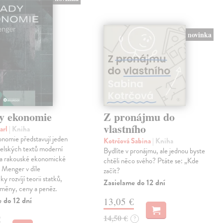
novinka
y ekonomie
Z pronájmu do
vlastního
arl
| Kniha
nomie představují jeden
Kotrčová Sabina
| Kniha
telských textů moderní
Bydlíte v pronájmu, ale jednou byste
a rakouské ekonomické
chtěli něco svého? Ptáte se: „Kde
l Menger v díle
začít?
y rozvíjí teorii statků,
Zasielame do 12 dní
směny, ceny a peněz.
 do 12 dní
13,05 €
14,50 €
€
?