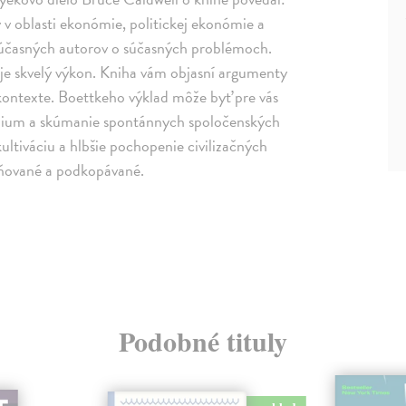
v oblasti ekonómie, politickej ekonómie a
í súčasných autorov o súčasných problémoch.
 je skvelý výkon. Kniha vám objasní argumenty
ontexte. Boettkeho výklad môže byť pre vás
túdium a skúmanie spontánnych spoločenských
ltiváciu a hlbšie pochopenie civilizačných
ybňované a podkopávané.
Podobné tituly