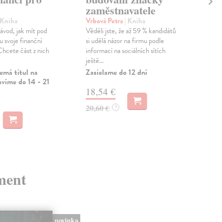
zaměstnavatele
Nauč
zákl
 Kniha
Vrbová Petra
| Kniha
(roz
ávod, jak mít pod
Věděli jste, že až 59 % kandidátů
cash
u svoje finanční
si udělá názor na firmu podle
Zas
hcete část z nich
informací na sociálních sítích
ještě...
12
emá titul na
Zasielame do 12 dní
avíme do 14 - 21
12,
18,54 €
20,60 €
?
ment
novinka