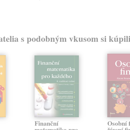
atelia s podobným vkusom si kúpili
Finanční
Osobní f
matematika pro
řízení f