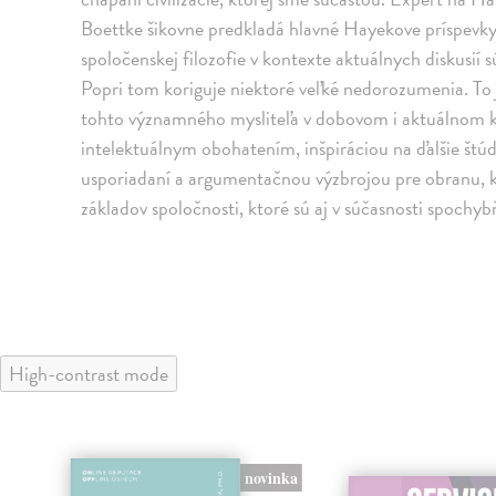
Boettke šikovne predkladá hlavné Hayekove príspevky 
spoločenskej filozofie v kontexte aktuálnych diskusi
Popri tom koriguje niektoré veľké nedorozumenia. To
tohto významného mysliteľa v dobovom i aktuálnom k
intelektuálnym obohatením, inšpiráciou na ďalšie š
usporiadaní a argumentačnou výzbrojou pre obranu, ku
základov spoločnosti, ktoré sú aj v súčasnosti spoch
High-contrast mode
novinka
nka