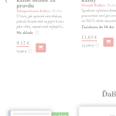
pravdu
Honzák Radkin
| Knih
Syndrom vyhoření dokaz
Schopenhauer Arthur
| Kniha
a
pracovitost není jen ctn
O tom, jak správně vést diskusi,
na 150 % nikdo neocení
pokud chcete stát na jejím konci
jako vítěz, napsal snad nejlepší k...
Zasielame do 14 dní
Na sklade
?
11,63 €
9,12 €
11,99 €
?
9,40 €
?
Ďal
na sklade