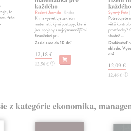
každého
každého
a
uje, že
Radová Jarmila
| Kniha
Syrový Petr
|
ost. Práci
Kniha vysvětluje základní
Potřebujete n
.
matematickými postupy, které
větší kontrolo
jsou spojeny s nejvýznamnějšími
prostředky? C
finančními pr...
vhodně ...
Zasielame do 10 dní
Dodávateľ n
sklade. Vyb
12,18 €
dní
12,56 €
?
12,09 €
12,46 €
?
šie z kategórie ekonomika, manage