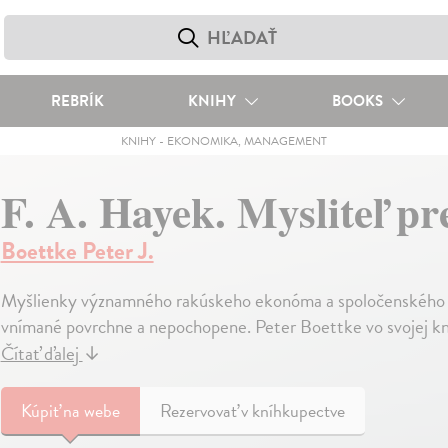
REBRÍK
KNIHY
BOOKS
KNIHY
-
EKONOMIKA, MANAGEMENT
F. A. Hayek. Mysliteľ pr
Boettke Peter J.
Myšlienky významného rakúskeho ekonóma a spoločenského v
vnímané povrchne a nepochopene. Peter Boettke vo svojej knih
Čítať ďalej
↓
Kúpiť
na webe
Rezervovať v kníhkupectve