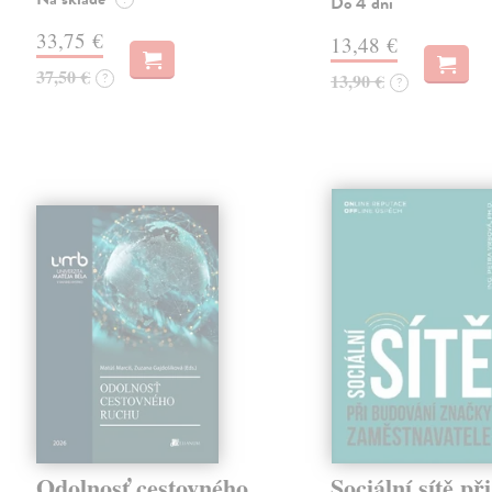
Do 4 dní
33,75 €
13,48 €
37,50 €
?
13,90 €
?
Odolnosť cestovného
Sociální sítě při