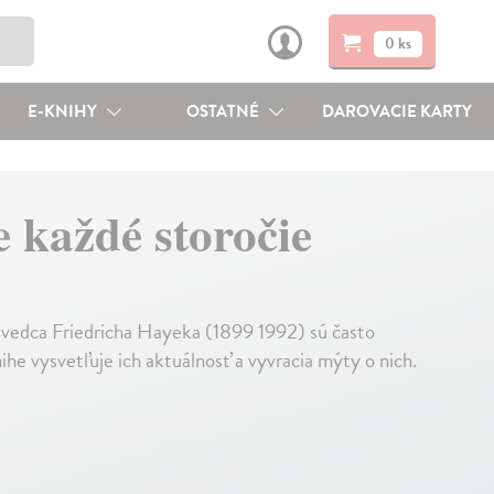
0 ks
E-KNIHY
OSTATNÉ
DAROVACIE KARTY
e každé storočie
edca Friedricha Hayeka (1899 1992) sú často
e vysvetľuje ich aktuálnosť a vyvracia mýty o nich.