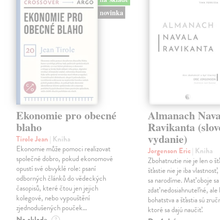
novinka
Ekonomie pro obecné
Almanach Nava
blaho
Ravikanta (slo
vydanie)
Tirole Jean
| Kniha
Ekonomie může pomoci realizovat
Jorgenson Eric
| Kniha
společné dobro, pokud ekonomové
Zbohatnutie nie je len o šťa
opustí své obvyklé role: psaní
šťastie nie je iba vlastnosť
odborných článků do vědeckých
sa narodíme. Mať oboje s
časopisů, které čtou jen jejich
zdať nedosiahnuteľné, ale
kolegové, nebo vypouštění
bohatstva a šťastia sú zruč
zjednodušených pouček…
ktoré sa dajú naučiť.
Na sklade
?