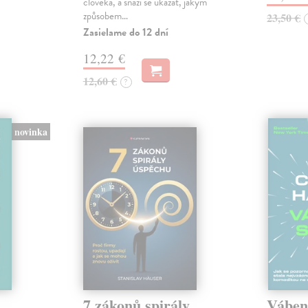
člověka, a snaží se ukázat, jakým
způsobem…
23,50 €
Zasielame do 12 dní
12,22 €
12,60 €
?
novinka
7 zákonů spirály
Váben