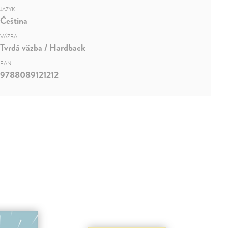
JAZYK
Čeština
VÄZBA
Tvrdá väzba / Hardback
EAN
9788089121212