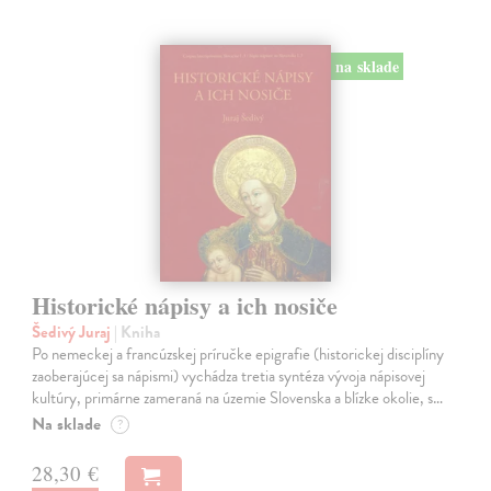
na sklade
Historické nápisy a ich nosiče
Šedivý Juraj
| Kniha
Po nemeckej a francúzskej príručke epigrafie (historickej disciplíny
zaoberajúcej sa nápismi) vychádza tretia syntéza vývoja nápisovej
kultúry, primárne zameraná na územie Slovenska a blízke okolie, s…
Na sklade
?
28,30 €