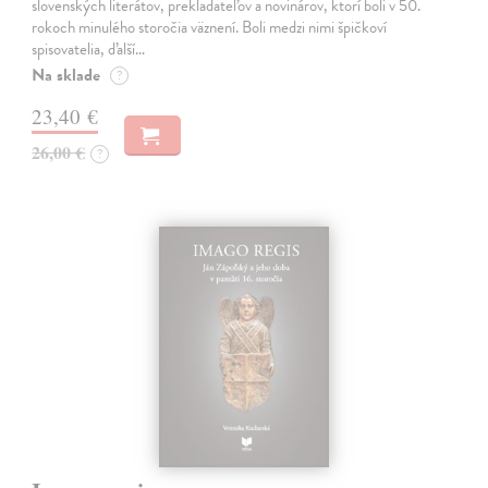
slovenských literátov, prekladateľov a novinárov, ktorí boli v 50.
rokoch minulého storočia väznení. Boli medzi nimi špičkoví
spisovatelia, ďalší…
Na sklade
?
23,40 €
26,00 €
?