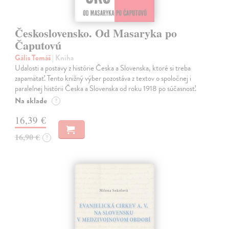
Československo. Od Masaryka po
Čaputovú
Gális Tomáš
| Kniha
Udalosti a postavy z histórie Česka a Slovenska, ktoré si treba
zapamätať. Tento knižný výber pozostáva z textov o spoločnej i
paralelnej histórii Česka a Slovenska od roku 1918 po súčasnosť.
Na sklade
?
16,39 €
16,90 €
?