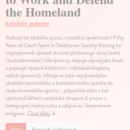
the Homeland
kolektív autorov
Padesát let českého sportu v totalitní společnosti / Fifty
Years of Czech Sport in Totalitarian Society Katalog ke
stejnojmenné výstavě stručně představuje vývoj české
(československé) tělovýchovy, mapuje olympijské hnutí
a popisuje výrazné kolektivní i individuálníúspěchy
našich sportovců. Věnuje se také nejvýraznějším
zásahům nacistického a komunistického aparátu do
československého sportu – připomíná oběti z řad
sportovců během nacistické okupace či proces s
hokejovými mistry světa a zabývá se i fenoménem
emigrace.
Čítať ďalej
↓
Kúpiť
Rezervovať v kníhkupectve