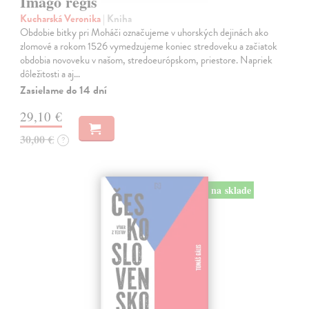
Imago regis
Kucharská Veronika
| Kniha
Obdobie bitky pri Moháči označujeme v uhorských dejinách ako
zlomové a rokom 1526 vymedzujeme koniec stredoveku a začiatok
obdobia novoveku v našom, stredoeurópskom, priestore. Napriek
dôležitosti a aj…
Zasielame do 14 dní
29,10 €
30,00 €
?
na sklade