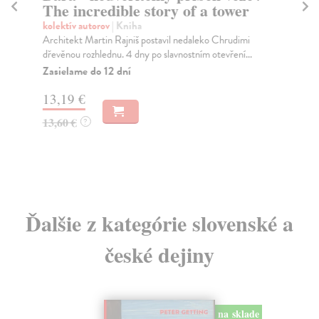
The incredible story of a tower
Ha
Při
kolektív autorov
| Kniha
mil
Architekt Martin Rajniš postavil nedaleko Chrudimi
dřevěnou rozhlednu. 4 dny po slavnostním otevření...
Na
Zasielame do 12 dní
16
13,19 €
16
13,60 €
?
Ďalšie z kategórie slovenské a
české dejiny
na sklade