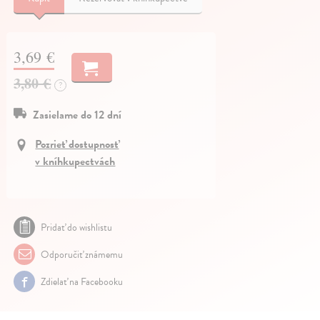
3,69 €
3,80 €
?
Zasielame do 12 dní
Pozrieť dostupnosť
v kníhkupectvách
Pridať do wishlistu
Odporučiť známemu
Zdielať na Facebooku