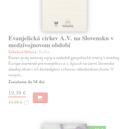
Evanjelická cirkev A.V. na Slovensku v
medzivojnovom období
Sokolová Milena
| Kniha
Koniec prvej svetovej vojny a následné geopolitické zmeny v strednej
Európe znamenali pre evanjelikov a. v. žijúcich na území Slovenska
zásadný obrat v ich dovtedajšom cirkevno-náboženskom živote. V
nových…
Zasielame do 14 dní
19,39 €
19,99 €
?