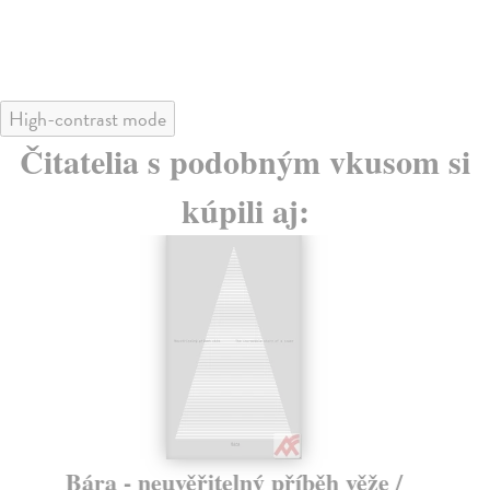
High-contrast mode
Čitatelia s podobným vkusom si
kúpili aj:
Bára - neuvěřitelný příběh věže /
K