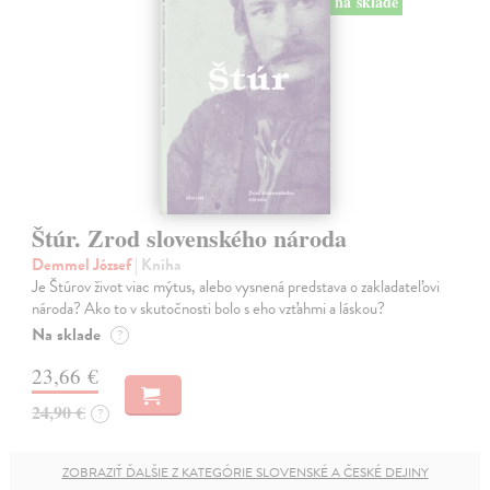
na sklade
Štúr. Zrod slovenského národa
Demmel József
| Kniha
Je Štúrov život viac mýtus, alebo vysnená predstava o zakladateľovi
národa? Ako to v skutočnosti bolo s eho vzťahmi a láskou?
Na sklade
?
23,66 €
24,90 €
?
ZOBRAZIŤ ĎALŠIE Z KATEGÓRIE SLOVENSKÉ A ČESKÉ DEJINY