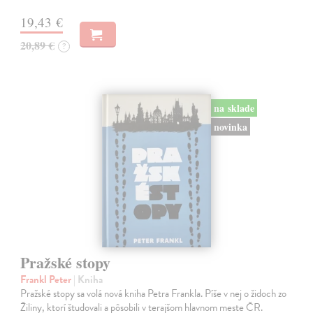
19,43 €
20,89 €
?
na sklade
novinka
Pražské stopy
Frankl Peter
| Kniha
Pražské stopy sa volá nová kniha Petra Frankla. Píše v nej o židoch zo
Žiliny, ktorí študovali a pôsobili v terajšom hlavnom meste ČR.