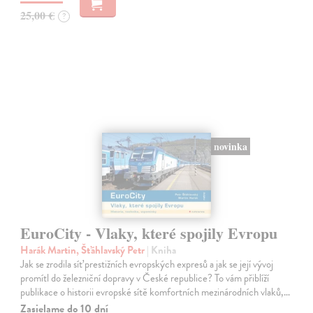
25,00 €
?
novinka
EuroCity - Vlaky, které spojily Evropu
Harák Martin, Šťáhlavský Petr
| Kniha
Jak se zrodila síť prestižních evropských expresů a jak se její vývoj
promítl do železniční dopravy v České republice? To vám přiblíží
publikace o historii evropské sítě komfortních mezinárodních vlaků,…
Zasielame do 10 dní