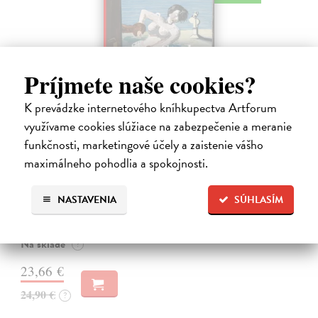
Príjmete naše cookies?
K prevádzke internetového kníhkupectva Artforum
využívame cookies slúžiace na zabezpečenie a meranie
funkčnosti, marketingové účely a zaistenie vášho
Studne mútne
maximálneho pohodlia a spokojnosti.
Getting Peter
| Kniha
Sú ikonickými postavami našej kultúry. Postavili im sochy a
pomenovali po nich ulice, majú svoje nespochybniteľné miesto v
NASTAVENIA
SÚHLASÍM
lexikónoch literatúry aj učebniciach, slovenské moderné umenie sa
bez nich nedá…
Na sklade
?
23,66 €
24,90 €
?