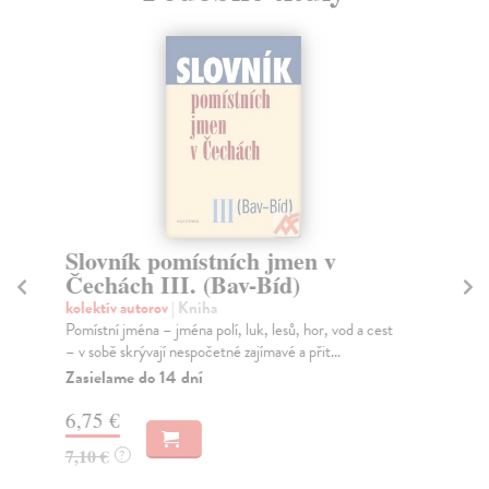
Slovník pomístních jmen v
A
Čechách III. (Bav-Bíd)
pí
kolektív autorov
| Kniha
kol
Pomístní jména – jména polí, luk, lesů, hor, vod a cest
Již
– v sobě skrývají nespočetné zajímavé a přit...
Jin
Jind
Zasielame do 14 dní
Za
6,75 €
4,
7,10 €
?
4,