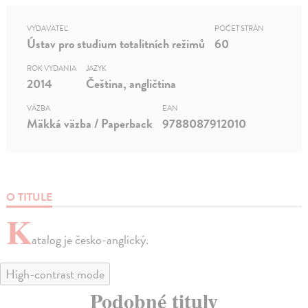
VYDAVATEĽ
POČET STRÁN
Ústav pro studium totalitních režimů
60
ROK VYDANIA
JAZYK
2014
Čeština, angličtina
VÄZBA
EAN
Mäkká väzba / Paperback
9788087912010
O TITULE
K
atalog je česko-anglický.
High-contrast mode
Podobné tituly