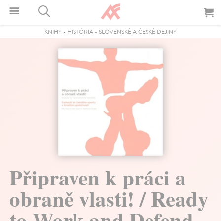
KNIHY
-
HISTÓRIA
-
SLOVENSKÉ A ČESKÉ DEJINY
Připraven k práci a
obraně vlasti! / Ready
to Work and Defend