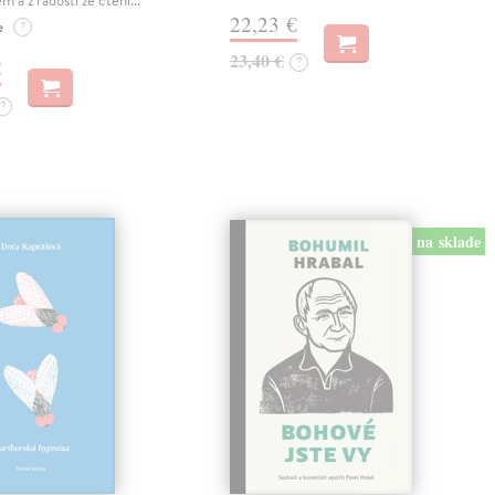
em a z radosti ze čtení…
22,23 €
e
?
23,40 €
?
€
?
na sklade