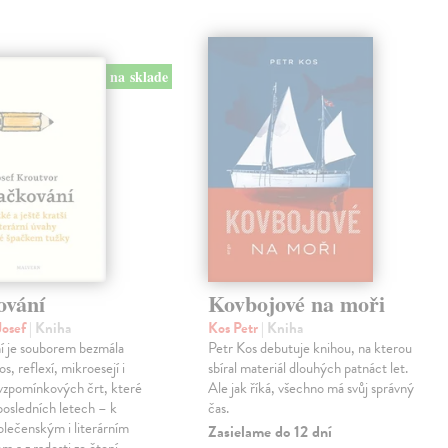
na sklade
ování
Kovbojové na moři
Josef
| Kniha
Kos Petr
| Kniha
í je souborem bezmála
Petr Kos debutuje knihou, na kterou
os, reflexí, mikroesejí i
sbíral materiál dlouhých patnáct let.
vzpomínkových črt, které
Ale jak říká, všechno má svůj správný
 posledních letech – k
čas.
lečenským i literárním
Zasielame do 12 dní