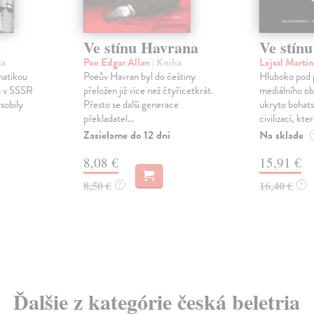
ů
Ve stínu Havrana
Ve stín
ha
Poe Edgar Allan
| Kniha
Lejsal Marti
matikou
Poeův Havran byl do češtiny
Hluboko pod
ch v SSSR
přeložen již více než čtyřicetkrát.
mediálního obr
sobily
Přesto se další generace
ukryto bohats
překladatel...
civilizací, kter
Zasielame do 12 dní
Na sklade
8,08 €
15,91 €
8,50 €
16,40 €
?
?
Ďalšie z kategórie česká beletria