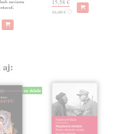
uloch nevieme
15,58 €
antovať.
15
16,40 €
?
16,
 aj:
na sklade