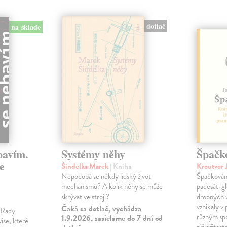
dotlač
na sklade
bavím.
Systémy něhy
Špačk
e
Šindelka Marek
| Kniha
Kroutvor 
Nepodobá se někdy lidský život
Špačkován
mechanismu? A kolik něhy se může
padesáti gl
skrývat ve stroji?
drobných 
vznikaly v
Čaká sa dotlač, vychádza
m Rady
různým spo
1.9.2026, zasielame do 7 dní od
ise, které