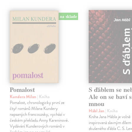
na sklade
Pomalost
S ďáblem se ne
Ale on se baví s
Kundera Milan
| Kniha
mnou
Pomalost, chronologicky první ze
čtyř románů Milana Kundery
Hábl Jan
| Kniha
napsaných francouzsky, vychází v
Kniha Jana Hábla je volně
českém překladu Anny Kareninové.
inspirovaná slavným díle
Vydávání Kunderových románů v
zkušeného ďábla C. S. Lew