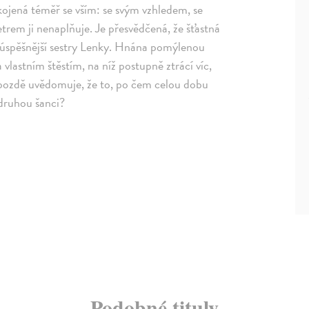
kojená téměř se vším: se svým vzhledem, se
trem ji nenaplňuje. Je přesvědčená, že šťastná
 a úspěšnější sestry Lenky. Hnána pomýlenou
 vlastním štěstím, na níž postupně ztrácí víc,
liš pozdě uvědomuje, že to, po čem celou dobu
 druhou šanci?
Podobné tituly