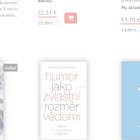
příležitost
dotlače
le zároveň
Na sklad
ka. V duchu
22,33 €
pokušitel…
13,30 
23,50 €
?
14,00 €
dotlač