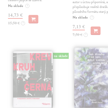
českém jazyce se uzavírá.
autor s úctou připomíná, a
Na sklade
?
přizpůsobuje realitě dneš
původního formátu starý 
14,73 €
Na sklade
?
15,50 €
?
7,13 €
7,50 €
?
na sklade