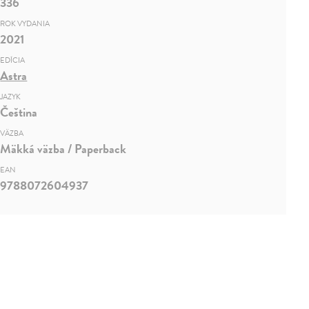
336
ROK VYDANIA
2021
EDÍCIA
Astra
JAZYK
Čeština
VÄZBA
Mäkká väzba / Paperback
EAN
9788072604937