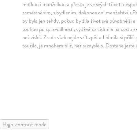
matkou i manželkou a přesto je ve svých třiceti nespo
zaměstnáním, s bydlením, dokonce ani manželství s Pe
by byla jen tehdy, pokud by žila život své půvabnější
touhou po spravedlnosti, vydává se Lidmila na cestu za
než získá. Zrada však nejde vzít zpět a Lidmila si pří
toužila, je mnohem blíž, než si myslela. Dostane ještě
High-contrast mode