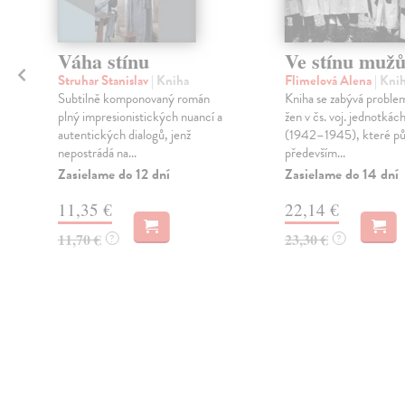
Váha stínu
Ve stínu muž
Struhar Stanislav
| Kniha
Flimelová Alena
| Kni
Subtilně komponovaný román
Kniha se zabývá proble
plný impresionistických nuancí a
žen v čs. voj. jednotká
autentických dialogů, jenž
(1942–1945), které pů
nepostrádá na...
především...
Zasielame do 12 dní
Zasielame do 14 dní
11,35 €
22,14 €
11,70 €
23,30 €
?
?