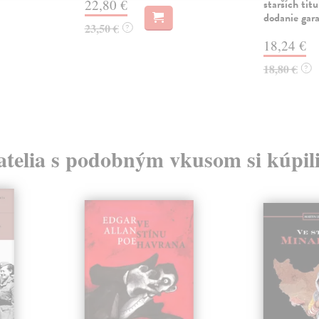
22,80 €
starších tit
dodanie gar
23,50 €
?
18,24 €
18,80 €
?
atelia s podobným vkusom si kúpili