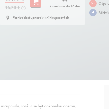
Odporu
Zasielame do 12 dní
16,30 €
?
Zdielať
Pozrieť dostupnosť v kníhkupectvách
m ustupovala, snažila se být dokonalou dcerou,