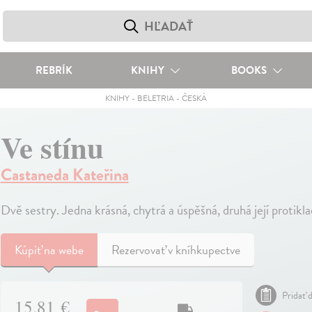
REBRÍK
KNIHY
BOOKS
KNIHY
-
BELETRIA
-
ČESKÁ
Ve stínu
Castaneda Kateřina
Dvě sestry. Jedna krásná, chytrá a úspěšná, druhá její protikl
Kúpiť
na webe
Rezervovať v kníhkupectve
Pridať d
15,81 €