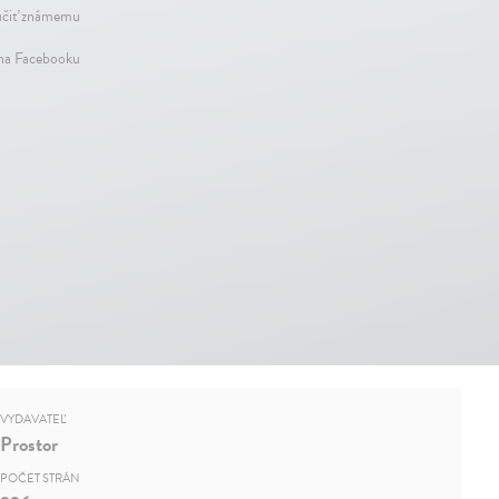
čiť známemu
 na Facebooku
VYDAVATEĽ
Prostor
POČET STRÁN