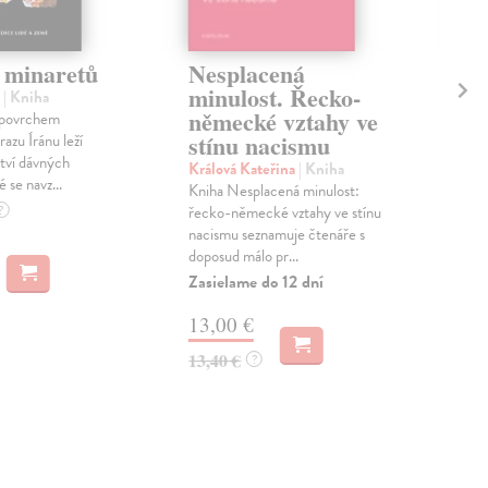
u minaretů
Nesplacená
Kn
minulost. Řecko-
st
n
| Kniha
německé vztahy ve
 povrchem
Bly
stínu nacismu
azu Íránu leží
Rob
tví dávných
esej
Králová Kateřina
| Kniha
é se navz...
v té
Kniha Nesplacená minulost:
čte..
?
řecko-německé vztahy ve stínu
Zas
nacismu seznamuje čtenáře s
doposud málo pr...
9,
Zasielame do 12 dní
10,
13,00 €
13,40 €
?