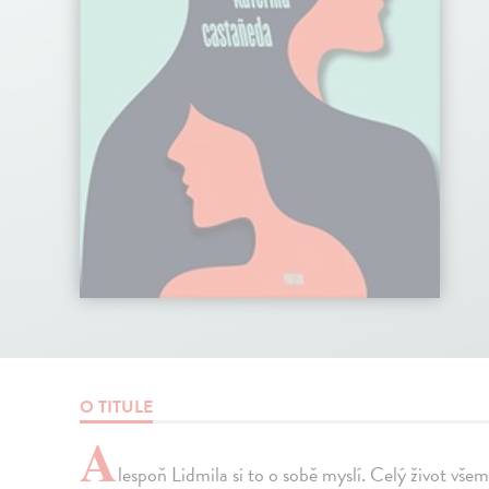
O TITULE
A
lespoň Lidmila si to o sobě myslí. Celý život vše