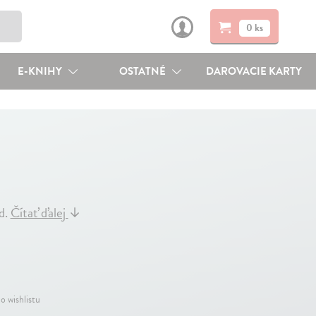
0 ks
E-KNIHY
OSTATNÉ
DAROVACIE KARTY
ad.
Čítať ďalej
↓
o wishlistu