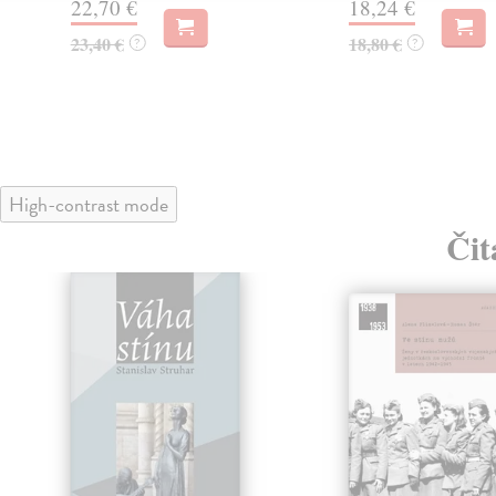
22,70 €
18,24 €
23,40 €
18,80 €
?
?
High-contrast mode
Čit