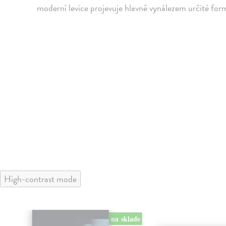
moderní levice projevuje hlavně vynálezem určité for
High-contrast mode
na sklade