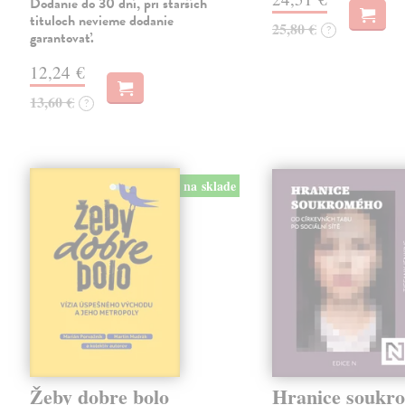
Dodanie do 30 dní, pri starších
tituloch nevieme dodanie
25,80 €
?
garantovať.
12,24 €
13,60 €
?
na sklade
Žeby dobre bolo
Hranice soukr