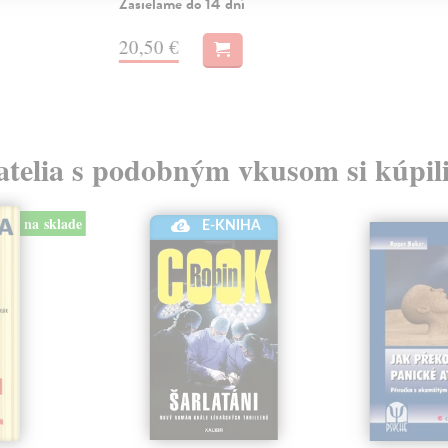
Zasielame do 14 dní
20,50 €
atelia s podobným vkusom si kúpili
na sklade
E-KNIHA