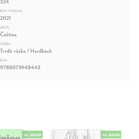
324
ROK VYDANIA
2021
JAZYK
Čeština
VÄZBA
Tvrdá väzba / Hardback
EAN
9788073948443
na sklade
na sklade