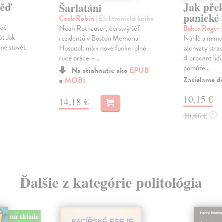
věď
Jak pře
Šarlatáni
panické
Cook Robin
| Elektronická kniha
roč
Noah Rothauser, čerstvý šéf
Baker Roger
át Jak
rezidentů v Boston Memorial
Náhlé a mimo
dně stavět
Hospital, má v nové funkci plné
záchvaty strac
ruce práce –...
4 procent lidí
pomůže...
Na stiahnutie ako
EPUB
Zasielame d
a
MOBI
10,15 €
14,18 €
10,46 €
?
Ďalšie z kategórie politológia
na sklade