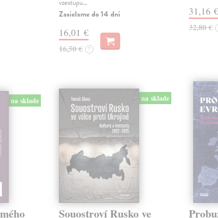
vzestupu…
31,16 
Zasielame do 14 dní
32,80 €
16,01 €
16,50 €
?
na sklade
na sklade
omého
Souostroví Rusko ve
Probu