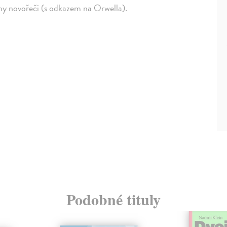
my novořeči (s odkazem na Orwella).
Podobné tituly