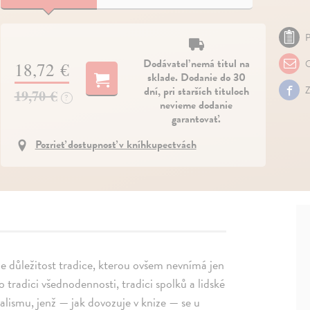
P
Dodávateľ nemá titul na
O
18,72 €
sklade. Dodanie do 30
dní, pri starších tituloch
Z
19,70 €
?
nevieme dodanie
garantovať.
Pozrieť dostupnosť v kníhkupectvách
e důležitost tradice, kterou ovšem nevnímá jen
o tradici všednodennosti, tradici spolků a lidské
kalismu, jenž — jak dovozuje v knize — se u