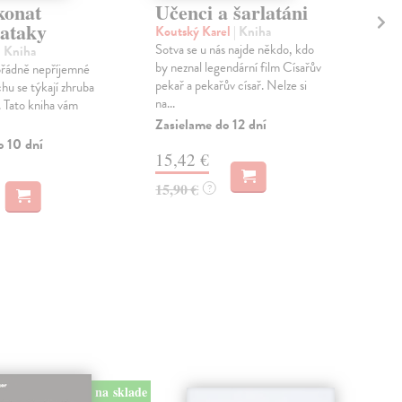
konat
Učenci a šarlatáni
Kr
 ataky
Koutský Karel
| Kniha
Nag
Sotva se u nás najde někdo, kdo
U př
| Kniha
by neznal legendární film Císařův
naše
řádně nepříjemné
pekař a pekařův císař. Nelze si
peda
hu se týkají zhruba
na...
hist.
. Tato kniha vám
Zasielame do 12 dní
Zas
o 10 dní
15,42 €
9,
15,90 €
9,9
?
na sklade