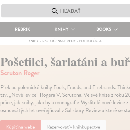
REBRÍK
KNIHY
BOOKS
KNIHY
-
SPOLOČENSKÉ VEDY
-
POLITOLÓGIA
Pošetilci, šarlatáni a bu
Scruton Roger
Překlad polemické knihy Fools, Frauds, and Firebrands: Think
tzv. „Nové levice“ Rogera V. Scrutona. Ve své knize z roku 20
práce, jak knihy, jako byla monografie Myslitelé nové levice z
osmdesátých let uveřejňoval v Salisbury Review a které se st
Kúpiť
na webe
Rezervovať v kníhkupectve