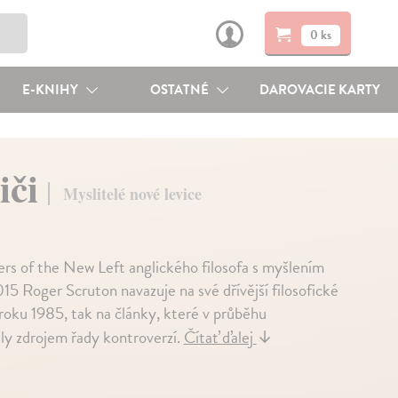
0 ks
E-KNIHY
OSTATNÉ
DAROVACIE KARTY
řiči
Myslitelé nové levice
ers of the New Left anglického filosofa s myšlením
15 Roger Scruton navazuje na své dřívější filosofické
 roku 1985, tak na články, které v průběhu
aly zdrojem řady kontroverzí.
Čítať ďalej
↓