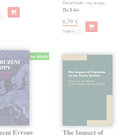
Deväť štúdií v nej venuje…
€
Do 5 dní
?
6,79 €
7,00 €
?
na sklade
zení Evropy
The Impact of