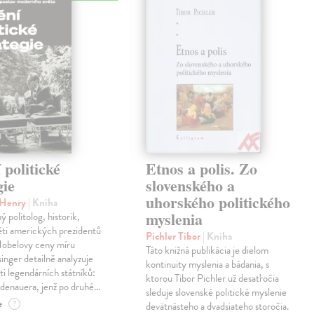
politické
Etnos a polis. Zo
gie
slovenského a
uhorského politického
r Henry
| Kniha
myslenia
 politolog, historik,
ěti amerických prezidentů
Pichler Tibor
| Kniha
 Nobelovy ceny míru
Táto knižná publikácia je dielom
inger detailně analyzuje
kontinuity myslenia a bádania, s
sti legendárních státníků:
ktorou Tibor Pichler už desaťročia
denauera, jenž po druhé…
sleduje slovenské politické myslenie
e
?
devätnásteho a dvadsiateho storočia.