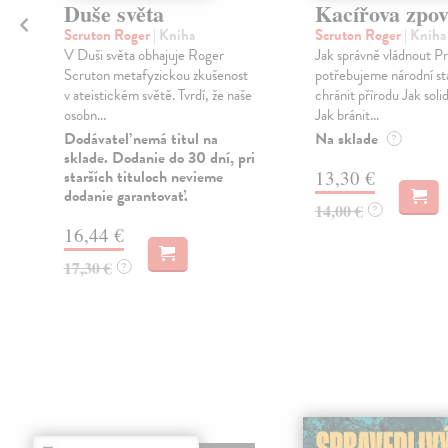
Duše světa
Kacířova zpo
Scruton Roger
| Kniha
Scruton Roger
| Kniha
V Duši světa obhajuje Roger
Jak správně vládnout P
Scruton metafyzickou zkušenost
potřebujeme národní st
v ateistickém světě. Tvrdí, že naše
chránit přírodu Jak soli
osobn...
Jak bránit...
Dodávateľ nemá titul na
Na sklade
?
sklade. Dodanie do 30 dní, pri
starších tituloch nevieme
13,30 €
dodanie garantovať.
14,00 €
?
16,44 €
17,30 €
?