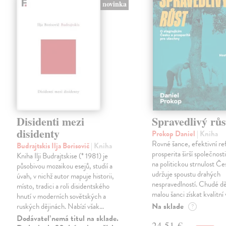
novinka
Disidenti mezi
Spravedlivý růs
disidenty
Prokop Daniel
| Kniha
Rovné šance, efektivní re
Budrajtskis Ilja Borisovič
| Kniha
prosperita širší společnosti
Kniha Ilji Budrajtskise (* 1981) je
na politickou strnulost Če
působivou mozaikou esejů, studií a
udržuje spoustu drahých
úvah, v nichž autor mapuje historii,
nespravedlností. Chudé dě
místo, tradici a roli disidentského
malou šanci získat kvalitní 
hnutí v moderních sovětských a
Na sklade
ruských dějinách. Nabízí však…
?
Dodávateľ nemá titul na sklade.
24,51 €