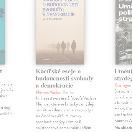
t
Kacířské eseje o
Umění 
budoucnosti svobody
strate
a demokracie
formy a
Kissinge
 jako lék
Světoznámý
Němec Václav
| Kniha
sko si
poradce p
Kniha sestává z esejů filosofa Václava
a laureát
Němce, které se kriticky zamýšlejí
ti mají
Henry Kiss
nad situací demokracie a svobody v
vzdělání.
kariéru še
současném světě. Autorovy
Konrada A
pronikavé analýzy krize naší
Na sklad
polistopadové demokracie i příčin