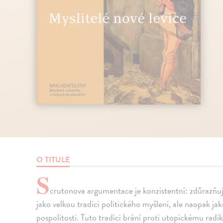
O TITULE
S
crutonova argumentace je konzistentní: zdůrazňuj
jako velkou tradici politického myšlení, ale naopak jak
pospolitosti. Tuto tradici brání proti utopickému radi