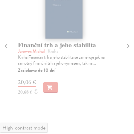
Finanční trh a jeho stabilita
E
p
Janovec Michal
| Kniha
Kniha Finanční trh a jeho stabilita se zaměřuje jak na
Sh
samotný finanční trh a jeho vymezení, tak na ...
Chc
říz
Zasielame do 10 dní
Do
20,06 €
- 2
20,68 €
?
16
16
High-contrast mode