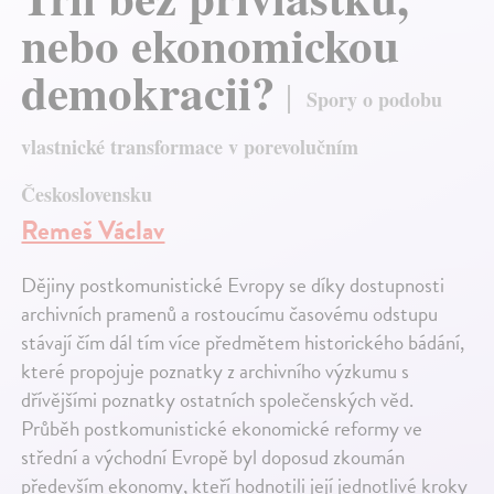
nebo ekonomickou
demokracii?
Spory o podobu
vlastnické transformace v porevolučním
Československu
Remeš Václav
Dějiny postkomunistické Evropy se díky dostupnosti
archivních pramenů a rostoucímu časovému odstupu
stávají čím dál tím více předmětem historického bádání,
které propojuje poznatky z archivního výzkumu s
dřívějšími poznatky ostatních společenských věd.
Průběh postkomunistické ekonomické reformy ve
střední a východní Evropě byl doposud zkoumán
především ekonomy, kteří hodnotili její jednotlivé kroky