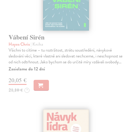
Vábení Sirén
Hayes Chris
| Kniha
Všichni to cítíme – tu roztržitost, ztrátu soustředění, návykové
sledování věcí, které vlastně ani sledovat nechceme, i neschopnost se
od nich odtrhnout. Jako bychom se do určité míry vzdávali svobody…
Zasielame do 12 dní
20,05 €
21,10 €
?