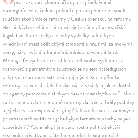
proti ekonomickému přístupu se předkládaná
monografie soustředí na politické pozadí jedné z hlavních
součástí ekonomické reformy v Československu, na reformu
vlastnických vztahů a s ní související změny v hospodářské
legislativě, které analyzuje coby výsledky politických
vyjednávání mezi politickými stranami a hnutími, zájmovými
svazy, názorovými uskupeními, ministerstvy a vládami.
Monografie vychází z rozsáhlého archivního výzkumu i z
rozhovorů s pamětníky a soustředí se na šest následujících
otázek s reformou vlastnictví spojených: Kde myšlenka
reformy tzv. socialistického vlastnictví vznikla a jak se dostala
do agendy postkomunistických československých vlád? Jakou
roli v rozhodování o podobě reformy vlastnictví hrály podniky
a jejich tzv. samosprávné orgány? Jak vznikla soustava nových
privatizačních institucí a jaké byly alternativní návrhy na její
uspořádání? Kdy a jak přijala veřejnost a političtí aktéři
myšlenku privatizace státního majetku do soukromých