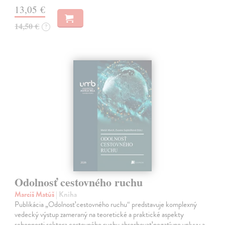
13,05 €
14,50 €
?
Odolnosť cestovného ruchu
Marciš Matúš
| Kniha
Publikácia „Odolnosť cestovného ruchu“ predstavuje komplexný
vedecký výstup zameraný na teoretické a praktické aspekty
schopnosti sektora cestovného ruchu absorbovať negatívne vplyvy a