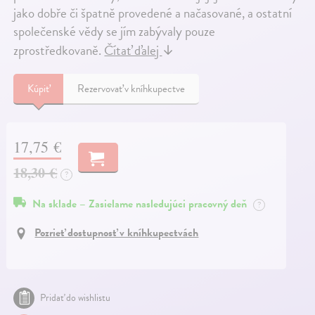
jako dobře či špatně provedené a načasované, a ostatní
společenské vědy se jím zabývaly pouze
zprostředkovaně.
Čítať ďalej
↓
Kúpiť
Rezervovať v kníhkupectve
17,75 €
18,30 €
?
Na sklade – Zasielame nasledujúci pracovný deň
?
Pozrieť dostupnosť v kníhkupectvách
Pridať do wishlistu