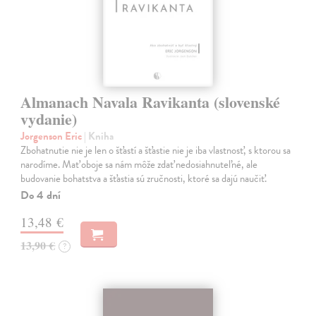
Almanach Navala Ravikanta (slovenské
vydanie)
Jorgenson Eric
| Kniha
Zbohatnutie nie je len o šťastí a šťastie nie je iba vlastnosť, s ktorou sa
narodíme. Mať oboje sa nám môže zdať nedosiahnuteľné, ale
budovanie bohatstva a šťastia sú zručnosti, ktoré sa dajú naučiť.
Do 4 dní
13,48 €
13,90 €
?