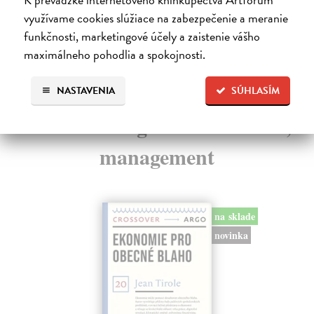
15
6,31 €
využívame cookies slúžiace na zabezpečenie a meranie
15
6,50 €
?
funkčnosti, marketingové účely a zaistenie vášho
maximálneho pohodlia a spokojnosti.
NASTAVENIA
SÚHLASÍM
Ďalšie z kategórie ekonomika,
management
na sklade
novinka