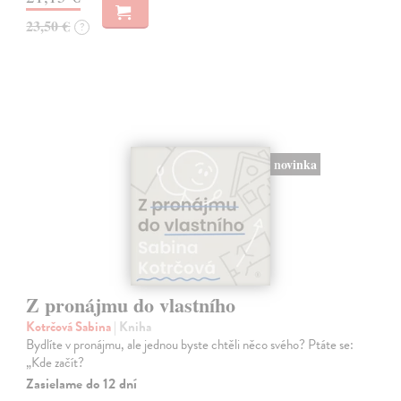
23,50 €
?
novinka
Z pronájmu do vlastního
Kotrčová Sabina
| Kniha
Bydlíte v pronájmu, ale jednou byste chtěli něco svého? Ptáte se:
„Kde začít?
Zasielame do 12 dní