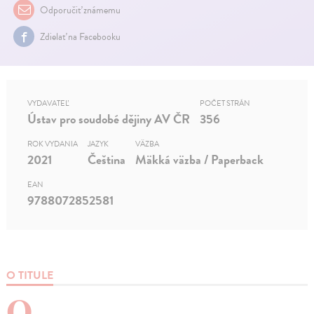
Odporučiť známemu
Zdielať na Facebooku
VYDAVATEĽ
POČET STRÁN
Ústav pro soudobé dějiny AV ČR
356
ROK VYDANIA
JAZYK
VÄZBA
2021
Čeština
Mäkká väzba / Paperback
EAN
9788072852581
O TITULE
O