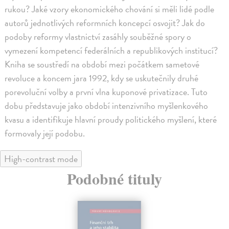
rukou? Jaké vzory ekonomického chování si měli lidé podle
autorů jednotlivých reformních koncepcí osvojit? Jak do
podoby reformy vlastnictví zasáhly souběžné spory o
vymezení kompetencí federálních a republikových institucí?
Kniha se soustředí na období mezi počátkem sametové
revoluce a koncem jara 1992, kdy se uskutečnily druhé
porevoluční volby a první vlna kuponové privatizace. Tuto
dobu představuje jako období intenzivního myšlenkového
kvasu a identifikuje hlavní proudy politického myšlení, které
formovaly její podobu.
High-contrast mode
Podobné tituly