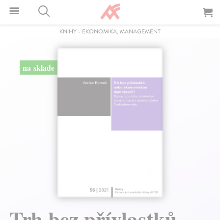
KNIHY
-
EKONOMIKA, MANAGEMENT
na sklade
Trh bez přívlastků,