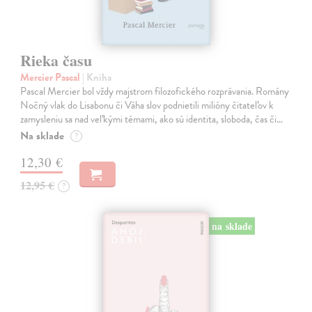
Rieka času
Mercier Pascal
| Kniha
Pascal Mercier bol vždy majstrom filozofického rozprávania. Romány
Nočný vlak do Lisabonu či Váha slov podnietili milióny čitateľov k
zamysleniu sa nad veľkými témami, ako sú identita, sloboda, čas či…
Na sklade
?
12,30 €
12,95 €
?
na sklade