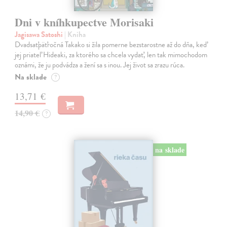
Dni v kníhkupectve Morisaki
Jagisawa Satoshi
| Kniha
Dvadsaťpäťročná Takako si žila pomerne bezstarostne až do dňa, keď
jej priateľ Hideaki, za ktorého sa chcela vydať, len tak mimochodom
oznámi, že ju podvádza a žení sa s inou. Jej život sa zrazu rúca.
Na sklade
?
13,71 €
14,90 €
?
na sklade