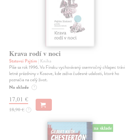
Krava rodí v noci
Statovci Pajtim
| Kniha
Píše sa rok 1996. Vo Fínsku vychovávaný osemročný chlapec trávi
letné prázdniny v Kosove, kde zažíva čudesné udalosti, ktoré ho
poznačia na celý život.
Na sklade
?
17,01 €
18,90 €
?
na sklade