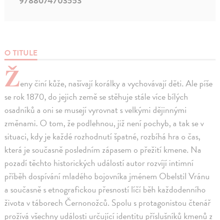
9788074703553
O TITULE
Ž
eny činí kůže, našívají korálky a vychovávají děti. Ale píše
se rok 1870, do jejich země se stěhuje stále více bílých
osadníků a oni se musejí vyrovnat s velkými dějinnými
změnami. O tom, že podlehnou, již není pochyb, a tak se v
situaci, kdy je každé rozhodnutí špatné, rozbíhá hra o čas,
která je současně posledním zápasem o přežití kmene. Na
pozadí těchto historických událostí autor rozvíjí intimní
příběh dospívání mladého bojovníka jménem Obelstil Vránu
a současně s etnografickou přesností líčí běh každodenního
života v táborech Černonožců. Spolu s protagonistou čtenář
prožívá všechny události určující identitu příslušníků kmenů z