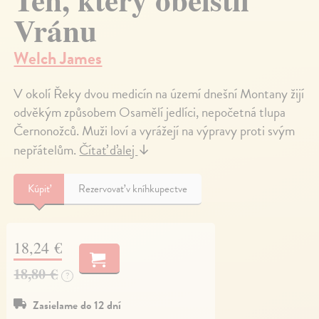
Vránu
Welch James
V okolí Řeky dvou medicín na území dnešní Montany žijí
odvěkým způsobem Osamělí jedlíci, nepočetná tlupa
Černonožců. Muži loví a vyrážejí na výpravy proti svým
nepřátelům.
Čítať ďalej
↓
Kúpiť
Rezervovať v kníhkupectve
18,24 €
18,80 €
?
Zasielame do 12 dní