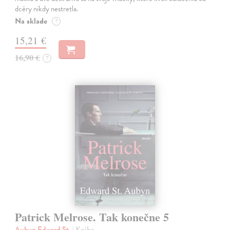
dcéry nikdy nestretla.
Na sklade
?
15,21 €
16,90 €
?
Patrick Melrose. Tak konečne 5
Aubyn Edward St.
| Kniha