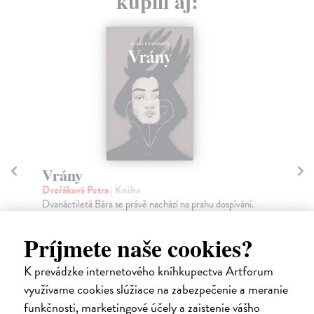
kúpili aj:
Vrány
R
Dvořáková Petra
| Kniha
Le
Dvanáctiletá Bára se právě nachází na prahu dospívání.
Prv
Projevuje se u ní výtvarné nadání, ale také ž...
vyv
kt..
Zasielame do 12 dní
Príjmete naše cookies?
Za
15,58 €
K prevádzke internetového kníhkupectva Artforum
21
16,40 €
?
využívame cookies slúžiace na zabezpečenie a meranie
22
funkčnosti, marketingové účely a zaistenie vášho