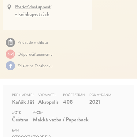
Pozrieť dostupnosť
v kníhkupectvách
Pridať do wishlistu
Odporučiť známemu
Zdielať na Facebooku
PREKLADATEĽ
VYDAVATEĽ
POČET STRÁN
ROK VYDANIA
Kaňák Jiří
Akropolis
408
2021
JAZYK
VÄZBA
Čeština
Mäkká väzba / Paperback
EAN