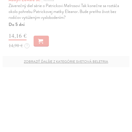
Záverečný diel série o Patrickovi Melrosovi Tak konečne sa roztáča
okolo pohrebu Patrickovej matky Eleanor. Bude preňho život bez
rodičov vytúženým vyslobodením?
Do 5 dní
14,16 €
14,90 €
?
ZOBRAZIŤ ĎALŠIE Z KATEGÓRIE SVETOVÁ BELETRIA