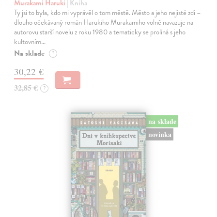
Murakami Haruki
| Kniha
Ty jsi to byla, kdo mi vyprávěl o tom městě. Město a jeho nejisté zdi –
dlouho očekávaný román Harukiho Murakamiho volně navazuje na
autorovu starší novelu z roku 1980 a tematicky se prolíná s jeho
kultovním…
Na sklade
?
30,22 €
32,85 €
?
na sklade
novinka