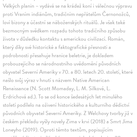
Velkých planin – vydává se na krádež koní i válečnou výpravu
proti Vraním indiánům, tradičním nepřátelům Černonožců,
loví bizony a účastní se náboženských rituálů. Je však také
bezmocným svědkem rozpadu tohoto tradičního způsobu
života v důsledku kontaktu s americkou civilizací. Román,
který díky své historické a faktografické přesnosti a
podrobnosti přesahuje hranice beletrie, je dokladem
probouzejícího se národnostního uvědomění původních
obyvatel Severní Ameriky v 70. a 80. letech 20. století, které
našlo svůj výraz v hnutí s názvem Native American
Renaissance (N. Scott Momaday, L. M. Silková, L.
Erdrichová ad.). To se od konce šedesátých let minulého
století podílelo na oživení historického a kulturního dědictví
původních obyvatel Severní Ameriky. Z Welchovy tvorby již v
českém překladu vyšly novely Zima v krvi (2018) a Smrt Jima
Loneyho (2019). Oproti těmto textům, popisujícím