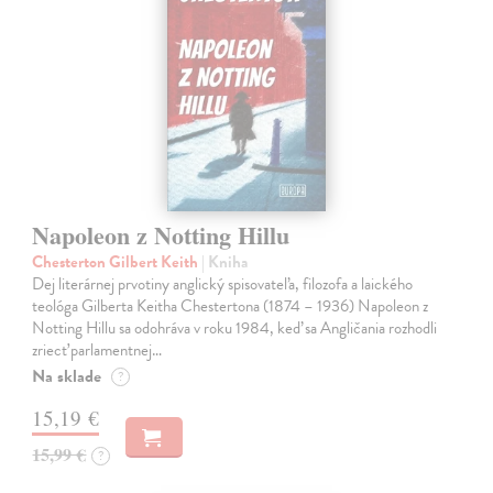
Napoleon z Notting Hillu
Chesterton Gilbert Keith
| Kniha
Dej literárnej prvotiny anglický spisovateľa, filozofa a laického
teológa Gilberta Keitha Chestertona (1874 – 1936) Napoleon z
Notting Hillu sa odohráva v roku 1984, keď sa Angličania rozhodli
zriecť parlamentnej…
Na sklade
?
15,19 €
15,99 €
?