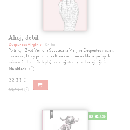
Ahoj, debil
Despentes Virginie
| Kniha
Po trilógii Život Vernona Subutexa sa Virginie Despentes vracia s
románom, ktorý pripomína ultrasúčasnú verziu Nebezpečných
známostí. Ide o príbeh plný hnevu aj útechy, vzdoru aj prijatia.
Na sklade
?
22,33 €
23,50 €
?
na sklade