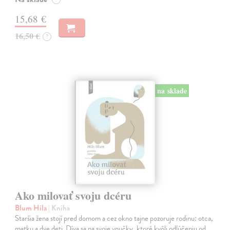
15,68 €
16,50 €
?
na sklade
Ako milovať svoju dcéru
Blum Hila
| Kniha
Staršia žena stojí pred domom a cez okno tajne pozoruje rodinu: otca,
matku a dve deti. Díva sa na svoje vnučky, ktoré kvôli odlúčeniu od