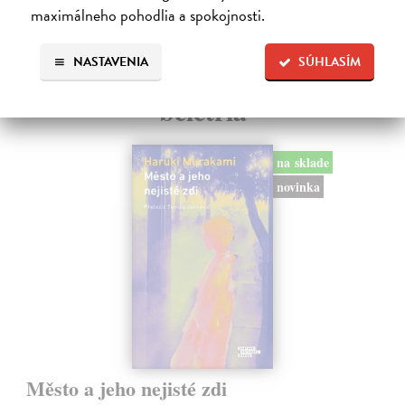
maximálneho pohodlia a spokojnosti.
Ďalšie z kategórie svetová
NASTAVENIA
SÚHLASÍM
beletria
na sklade
novinka
Město a jeho nejisté zdi