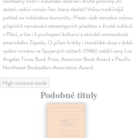
neutěšený život v indiánské rezervaci druhé poloviny 20.
století, nabízí román Ten, který obelstil Vránu tradičnější
pohled na indiánskou komunitu. Přesto však nemalou měrou
přispívá k narušování stereotypních představ o životě indiánů
z Plání, a tím i k pochopení kulturní a etnické rozmanitosti
amerického Západu. O přízni kritiky i čtenářské obce v době
vydání románu ve Spojených státech (1986) svědčí ceny Los
Angeles Times Book Prize, American Book Award a Pacific
Northwest Booksellers Association Award.
High-contrast mode
Podobné tituly