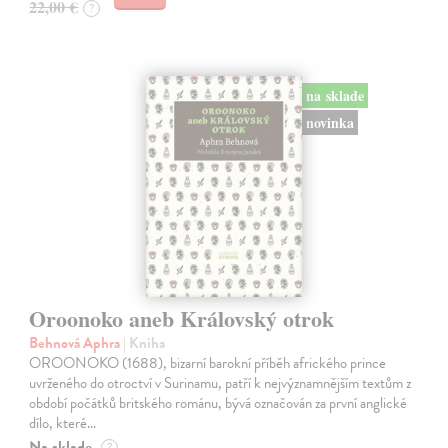
22,00 €
?
na sklade
novinka
Oroonoko aneb Královský otrok
Behnová Aphra
| Kniha
OROONOKO (1688), bizarní barokní příběh afrického prince
uvrženého do otroctví v Surinamu, patří k nejvýznamnějším textům z
období počátků britského románu, bývá označován za první anglické
dílo, které…
Na sklade
?