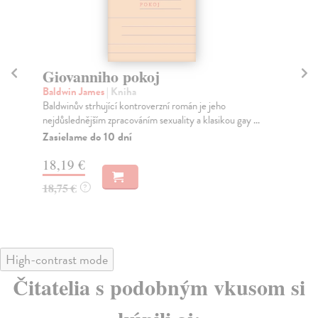
Giovanniho pokoj
A
Baldwin James
| Kniha
Ba
Baldwinův strhující kontroverzní román je jeho
„Ne
nejdůslednějším zpracováním sexuality a klasikou gay ...
růz
Zasielame do 10 dní
Na
18,19 €
18
18,75 €
18
?
High-contrast mode
Čitatelia s podobným vkusom si