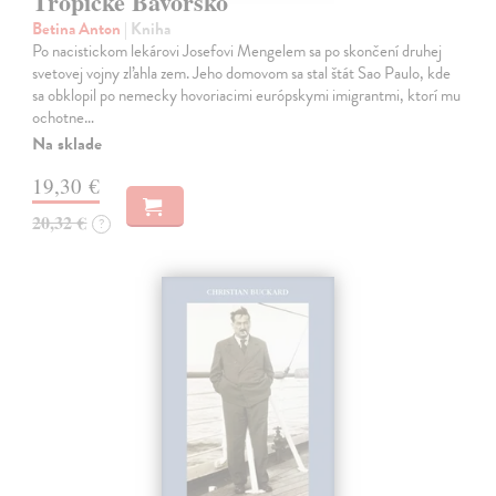
Tropické Bavorsko
Betina Anton
| Kniha
Po nacistickom lekárovi Josefovi Mengelem sa po skončení druhej
svetovej vojny zľahla zem. Jeho domovom sa stal štát Sao Paulo, kde
sa obklopil po nemecky hovoriacimi európskymi imigrantmi, ktorí mu
ochotne…
Na sklade
19,30 €
20,32 €
?