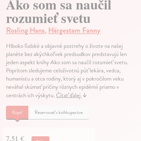
Ako som sa naučil
rozumieť svetu
Rosling Hans
,
Härgestam Fanny
Hlboko ľudské a objavné postrehy o živote na našej
planéte bez akýchkoľvek predsudkov predstavujú len
jeden aspekt knihy Ako som sa naučil rozumieť svetu.
Popritom sledujeme celoživotnú púť lekára, vedca,
humanistu a otca rodiny, ktorý aj v pokročilom veku
neváhal skúmať príčiny rôznych epidémií priamo v
centrách ich výskytu.
Čítať ďalej
↓
Kúpiť
Rezervovať v kníhkupectve
7,51 €