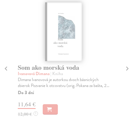
Som ako morská voda
A
Ivanovová Dimana
| Kniha
Da
Dimana Ivanovová je autorkou dvoch básnických
Neu
zbierok Pozvanie k otcovstvu (orig. Pokana za bašta, 2...
zná
Do 3 dní
Do
11,64 €
10
12,00 €
10
?