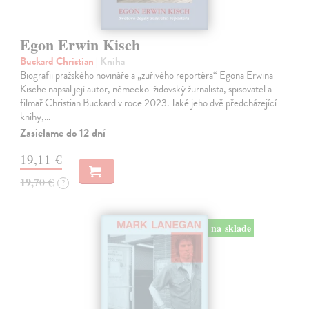
Egon Erwin Kisch
Buckard Christian
| Kniha
Biografii pražského novináře a „zuřivého reportéra“ Egona Erwina
Kische napsal její autor, německo-židovský žurnalista, spisovatel a
filmař Christian Buckard v roce 2023. Také jeho dvě předcházející
knihy,…
Zasielame do 12 dní
19,11 €
19,70 €
?
na sklade