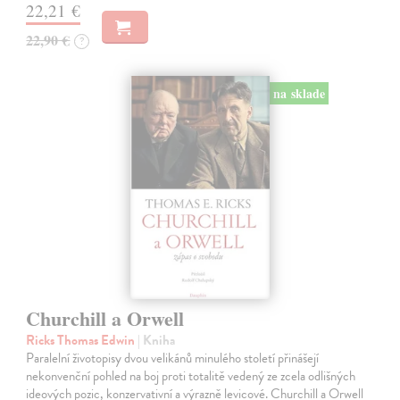
22,21 €
22,90 €
?
na sklade
Churchill a Orwell
Ricks Thomas Edwin
| Kniha
Paralelní životopisy dvou velikánů minulého století přinášejí
nekonvenční pohled na boj proti totalitě vedený ze zcela odlišných
ideových pozic, konzervativní a výrazně levicové. Churchill a Orwell