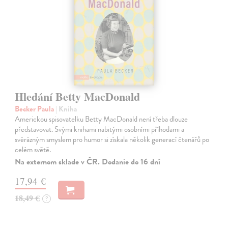
Hledání Betty MacDonald
Becker Paula
| Kniha
Americkou spisovatelku Betty MacDonald není třeba dlouze
představovat. Svými knihami nabitými osobními příhodami a
svérázným smyslem pro humor si získala několik generací čtenářů po
celém světě.
Na externom sklade v ČR. Dodanie do 16 dní
17,94 €
18,49 €
?