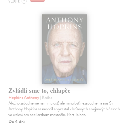
7,10 €
?
Zvládli sme to, chlapče
Hopkins Anthony
| Kniha
Možno zabudneme na minulosť, ale minulosť nezabudne na nás Sir
Anthony Hopkins sa narodil a vyrastal v krízových a vojnových časoch
vo waleskom oceliarskom mestečku Port Talbot.
Do 4 dní