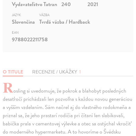
Vydavateľstvo Tatran
240
2021
JAZYK
VÄZBA
Slovenčina
Tvrdá väzba / Hardback
EAN
9788022211758
O TITULE
RECENZIE / UKÁŽKY
1
R
osling si uvedomuje, že pokrok a blahobyt posledných
desaťročí prichádzali len pozvoľna s každou novou generáciou
a vyšším vzdelaním. Sám načrel aj do vlastného rodokmeňa a
priznal sa, že jeho prastarí rodičia pri čítaní len slabikovali,
babička prala v cementovej výlevke a otec sa ostýchal vkročiť
do moderného hypermarketu. A to hovoríme o Švédsku