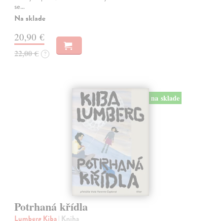
se…
Na sklade
20,90 €
22,00 €
?
na sklade
Potrhaná křídla
Lumberg Kiba
| Kniha