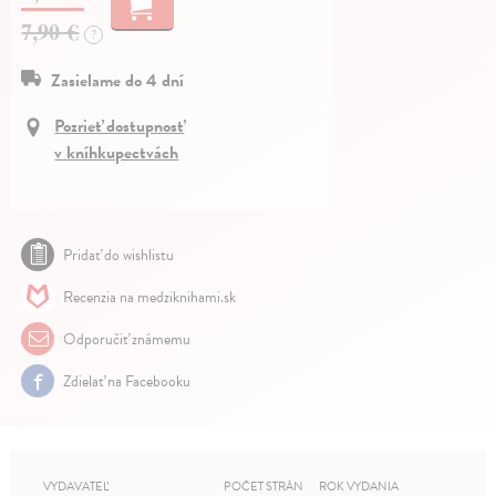
7,90 €
?
Zasielame do 4 dní
Pozrieť dostupnosť
v kníhkupectvách
Pridať do wishlistu
Recenzia na medziknihami.sk
Odporučiť známemu
Zdielať na Facebooku
VYDAVATEĽ
POČET STRÁN
ROK VYDANIA