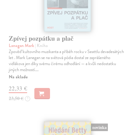
Zpívej pozpátku a plač
Lanegan Mark
| Kniha
Zpověď kultovního muzikanta a příběh rocku v Seattlu devadesátých
let . Mark Lanegan se na světová pódia dostal ze zaprášeného
vidlákova jen díky svému čirému odhodlání — a kvůli nedostatku
jiných možností.…
Na sklade
22,33 €
23,50 €
?
novinka