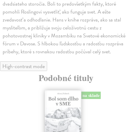
dvadsiateho storočia. Boli to predovšetkým fakty, ktoré
pomohli Roslingovi vysvetliť, ako funguje svet. A ešte
zvedavosť a odhodlanie. Hans v knihe rozpráva, ako sa stal
mysliteľom, a približuje svoju celoživotnú cestu z
pohotovostnej kliniky v Mozambiku na Svetové ekonomické
fórum v Davose. S hlbokou ľudskosťou a radosťou rozpráva
príbehy, ktoré s rovnakou radosťou počúval celý svet.
High-contrast mode
Podobné tituly
na sklade