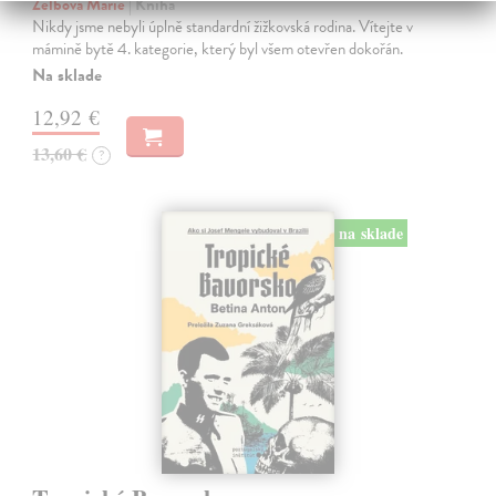
Zelbová Marie
| Kniha
Nikdy jsme nebyli úplně standardní žižkovská rodina. Vítejte v
mámině bytě 4. kategorie, který byl všem otevřen dokořán.
Na sklade
12,92 €
13,60 €
?
na sklade