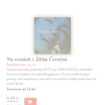
Na cestách s Jiřím Černým
Sedláček Petr
| Kniha
Významný český publicista Jiří Černý (1936-2023) po desetiletí
formoval hudební vkus několika generací. Proslul poslechovými
pořady, kde erudovaně a zároveň srozumitelně uváděl posluchače do
světa hlavně…
Zasielame do 12 dní
6,89 €