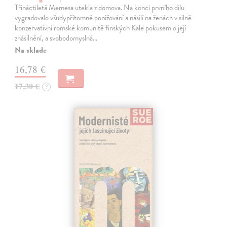
Třináctiletá Memesa utekla z domova. Na konci prvního dílu
vygradovalo všudypřítomné ponižování a násilí na ženách v silně
konzervativní romské komunitě finských Kale pokusem o její
znásilnění, a svobodomyslná…
Na sklade
16,78 €
17,30 €
?