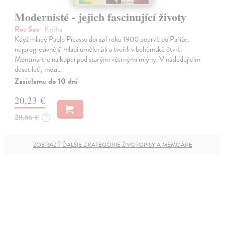
Modernisté - jejich fascinující životy
Roe Sue
| Kniha
Když mladý Pablo Picasso dorazil roku 1900 poprvé do Paříže,
nejprogresivnější mladí umělci žili a tvořili v bohémské čtvrti
Montmartre na kopci pod starými větrnými mlýny. V následujícím
desetiletí, mezi…
Zasielame do 10 dní
20,23 €
20,86 €
?
ZOBRAZIŤ ĎALŠIE Z KATEGÓRIE ŽIVOTOPISY A MEMOÁRE