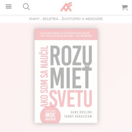
KNIHY
-
BELETRIA
-
ŽIVOTOPISY A MEMOÁRE