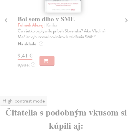
Bol som dlho v SME
Ži
Fulmek Alexej
| Kniha
Bit
Čo všetko ovplyvnilo príbeh Slovenska? Ako Vladimír
Na 
Mečiar vyburcoval novinárov k založeniu SME?
aut
Na sklade
Na
?
9,41 €
15
9,90 €
?
High-contrast mode
Čitatelia s podobným vkusom si
kúpili aj: