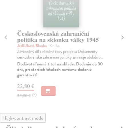
Československá zahraniční
N
politika na sklonku války 1945
l
Jedličková Blanka
| Kniha
Po
Závěrečný díl z válečné řady projektu Dokumenty
Nej
československé zahraniční politiky zahrnuje období o...
veř
Dodávateľ nemá titul na sklade. Dodanie do 30
Za
dní, pri starších tituloch nevieme dodanie
garantovať.
24
25
22,80 €
23,50 €
?
High-contrast mode