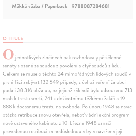
Mäkká väzba / Paperback
9788087284681
O TITULE
O
jednotlivých zločinech pak rozhodovaly pětičlenné
senáty složené ze soudce z povolání a čtyř soudců z lidu.
Celkem se muselo těchto 24 mimořádných lidových soudů v
první fázi zabývat 132 549 případy, z čehož veřejní žalobci
podali 38 316 obžalob, na jejichž základě bylo odsouzeno 713
osob k trestu smrti, 741 k doživotnímu těžkému žaláři a 19
888 k dočasnému trestu na svobodě. Po únoru 1948 se navíc
otázka retribuce znovu otevřela, neboť vládní akční program
nově ustaveného kabinetu z 10. března 1948 označil
provedenou retribuci za nedůslednou a byla navržena její