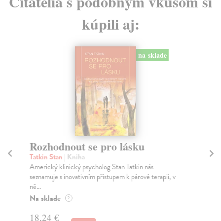
Čitatelia s podobným vkusom si
kúpili aj:
na sklade
Rozhodnout se pro lásku
Co
Tatkin Stan
| Kniha
Wah
Americký klinický psycholog Stan Tatkin nás
Co 
seznamuje s inovativním přístupem k párové terapii, v
lás
ně...
Na
Na sklade
?
18
18,24 €