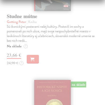
Studne mútne
Getting Peter
| Kniha
Sú ikonickými postavami našej kultúry. Postavili im sochy a
pomenovali po nich ulice, majú svoje nespochybniteľné miesto v
lexikónoch literatúry aj učebniciach, slovenské moderné umenie sa
bez nich nedá…
Na sklade
?
23,66 €
24,90 €
?
na sklade