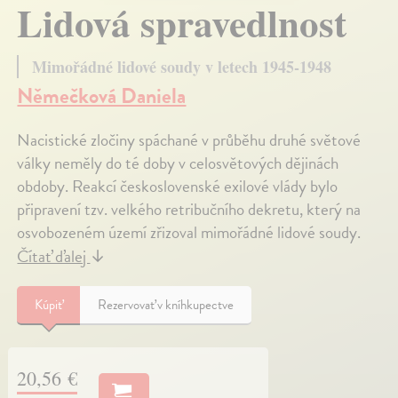
Lidová spravedlnost
Mimořádné lidové soudy v letech 1945-1948
Němečková Daniela
Nacistické zločiny spáchané v průběhu druhé světové
války neměly do té doby v celosvětových dějinách
obdoby. Reakcí československé exilové vlády bylo
připravení tzv. velkého retribučního dekretu, který na
osvobozeném území zřizoval mimořádné lidové soudy.
Čítať ďalej
↓
Kúpiť
Rezervovať v kníhkupectve
20,56 €