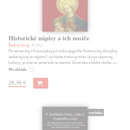
Historické nápisy a ich nosiče
Šedivý Juraj
| Kniha
Po nemeckej a francúzskej príručke epigrafie (historickej disciplíny
zaoberajúcej sa nápismi) vychádza tretia syntéza vývoja nápisovej
kultúry, primárne zameraná na územie Slovenska a blízke okolie, s…
Na sklade
?
28,30 €
novinka