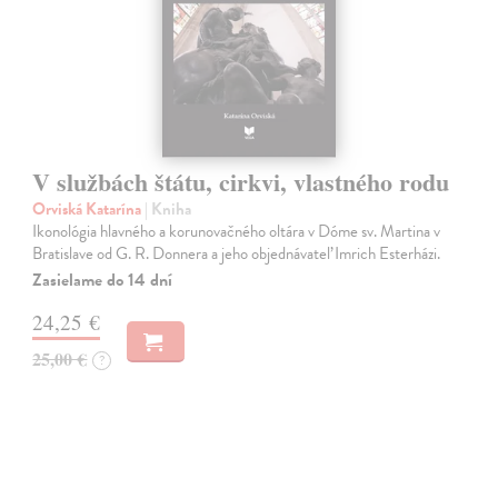
V službách štátu, cirkvi, vlastného rodu
Orviská Katarína
| Kniha
Ikonológia hlavného a korunovačného oltára v Dóme sv. Martina v
Bratislave od G. R. Donnera a jeho objednávateľ Imrich Esterházi.
Zasielame do 14 dní
24,25 €
25,00 €
?