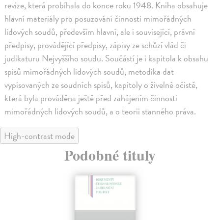
revize, která probíhala do konce roku 1948. Kniha obsahuje
hlavní materiály pro posuzování činnosti mimořádných
lidových soudů, především hlavní, ale i související, právní
předpisy, provádějící předpisy, zápisy ze schůzí vlád či
judikaturu Nejvyššího soudu. Součástí je i kapitola k obsahu
spisů mimořádných lidových soudů, metodika dat
vypisovaných ze soudních spisů, kapitoly o živelné očistě,
která byla prováděna ještě před zahájením činnosti
mimořádných lidových soudů, a o teorii stanného práva.
High-contrast mode
Podobné tituly