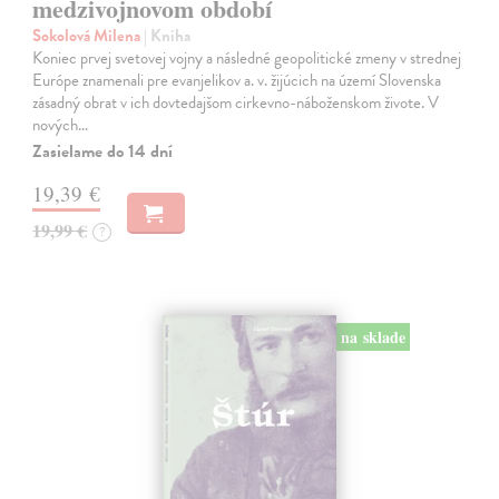
medzivojnovom období
Sokolová Milena
| Kniha
Koniec prvej svetovej vojny a následné geopolitické zmeny v strednej
Európe znamenali pre evanjelikov a. v. žijúcich na území Slovenska
zásadný obrat v ich dovtedajšom cirkevno-náboženskom živote. V
nových…
Zasielame do 14 dní
19,39 €
19,99 €
?
na sklade