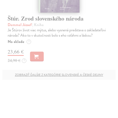
Štúr. Zrod slovenského národa
Demmel József
| Kniha
Je Štúrov život viac mýtus, alebo vysnená predstava o zakladateľovi
národa? Ako to v skutočnosti bolo s eho vzťahmi a láskou?
Na sklade
?
23,66 €
24,90 €
?
ZOBRAZIŤ ĎALŠIE Z KATEGÓRIE SLOVENSKÉ A ČESKÉ DEJINY