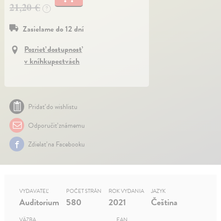
21,20 €
?
Zasielame do 12 dní
Pozrieť dostupnosť
v kníhkupectvách
Pridať do wishlistu
Odporučiť známemu
Zdielať na Facebooku
VYDAVATEĽ
POČET STRÁN
ROK VYDANIA
JAZYK
Auditorium
580
2021
Čeština
VÄZBA
EAN