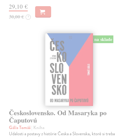
29,10 €
30,00 €
?
na sklade
Československo. Od Masaryka po
Čaputovú
Gális Tomáš
| Kniha
Udalosti a postavy z histórie Česka a Slovenska, ktoré si treba