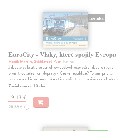
novinka
EuroCity - Vlaky, které spojily Evropu
Harák Martin, Šťáhlavský Petr
| Kniha
Jak se zrodila síť prestižních evropských expresů a jak se její vývoj
promítl do železniční dopravy v České republice? To vám přiblíží
publikace o historii evropské sítě komfortních mezinárodních vlaků,…
Zasielame do 10 dní
19,43 €
20,89 €
?