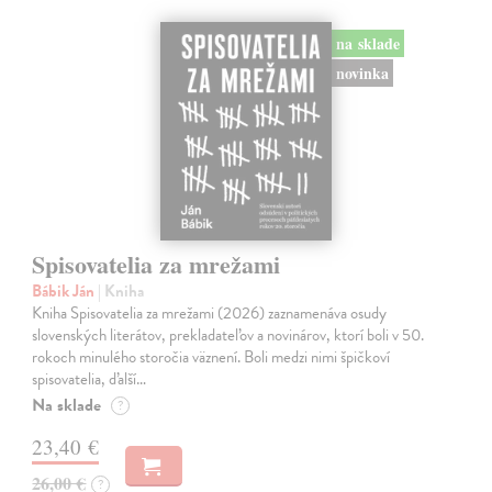
na sklade
novinka
Spisovatelia za mrežami
Bábik Ján
| Kniha
Kniha Spisovatelia za mrežami (2026) zaznamenáva osudy
slovenských literátov, prekladateľov a novinárov, ktorí boli v 50.
rokoch minulého storočia väznení. Boli medzi nimi špičkoví
spisovatelia, ďalší…
Na sklade
?
23,40 €
26,00 €
?