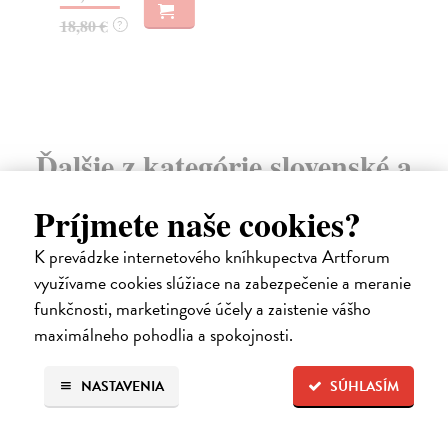
18
18,80 €
?
Ďalšie z kategórie slovenské a
české dejiny
Príjmete naše cookies?
K prevádzke internetového kníhkupectva Artforum
využívame cookies slúžiace na zabezpečenie a meranie
na sklade
funkčnosti, marketingové účely a zaistenie vášho
maximálneho pohodlia a spokojnosti.
NASTAVENIA
SÚHLASÍM