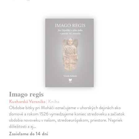
Imago regis
Kucharská Veronika
| Kniha
Obdobie bitky pri Moháči označujeme v uhorských dejinách ako
zlomové a rokom 1526 vymedzujeme koniec stredoveku a začiatok
obdobia novoveku v našom, stredoeurópskom, priestore. Napriek
dôležitosti a aj…
Zasielame do 14 dní