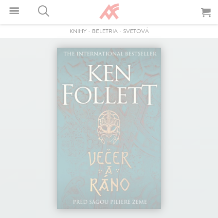
KNIHY
-
BELETRIA
-
SVETOVÁ