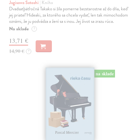
Jagisawa Satoshi
| Kniha
Dvadsaťpäťročná Takako si žila pomerne bezstarostne až do dňa, keď
jej priateľ Hideaki, za ktorého sa chcela vydať, len tak mimochodom
oznámi, že ju podvádza a žení sa s inou. Jej život sa zrazu rúca.
Na sklade
?
13,71 €
14,90 €
?
na sklade