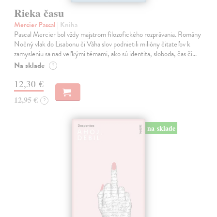
Rieka času
Mercier Pascal
| Kniha
Pascal Mercier bol vždy majstrom filozofického rozprávania. Romány
Nočný vlak do Lisabonu či Váha slov podnietili milióny čitateľov k
zamysleniu sa nad veľkými témami, ako sú identita, sloboda, čas či…
Na sklade
?
12,30 €
12,95 €
?
na sklade