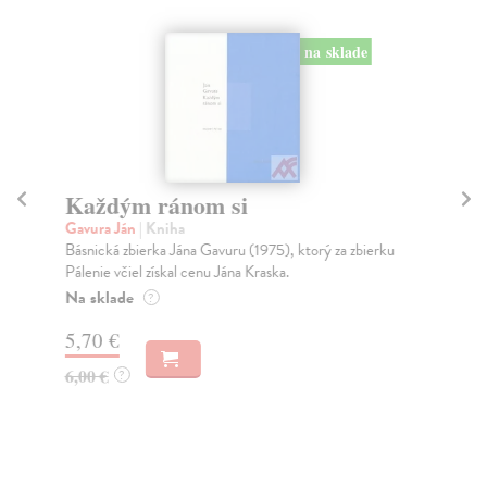
na sklade
Každým ránom si
Gavura Ján
| Kniha
D
Básnická zbierka Jána Gavuru (1975), ktorý za zbierku
Gil
Pálenie včiel získal cenu Jána Kraska.
Ter
Na sklade
?
roz
5,70 €
6,00 €
?
17