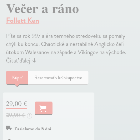
Večer a ráno
Follett Ken
Píše sa rok 997 a éra temného stredoveku sa pomaly
chýli ku koncu. Chaotické a nestabilné Anglicko čelí
útokom Walesanov na západe a Vikingov na východe.
Čítať ďalej
↓
Kúpiť
Rezervovať v kníhkupectve
29,00 €
29,90 €
?
Zasielame do 5 dní