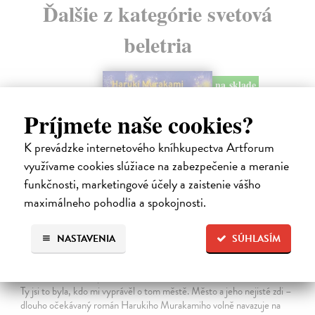
Ďalšie z kategórie svetová
beletria
na sklade
novinka
Príjmete naše cookies?
K prevádzke internetového kníhkupectva Artforum
využívame cookies slúžiace na zabezpečenie a meranie
funkčnosti, marketingové účely a zaistenie vášho
maximálneho pohodlia a spokojnosti.
NASTAVENIA
SÚHLASÍM
Město a jeho nejisté zdi
Murakami Haruki
| Kniha
Ty jsi to byla, kdo mi vyprávěl o tom městě. Město a jeho nejisté zdi –
dlouho očekávaný román Harukiho Murakamiho volně navazuje na