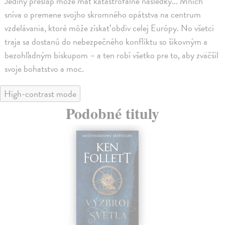
Jediný prešľap môže mať katastrofálne následky... Mních
sníva o premene svojho skromného opátstva na centrum
vzdelávania, ktoré môže získať obdiv celej Európy. No všetci
traja sa dostanú do nebezpečného konfliktu so šikovným a
bezohľadným biskupom – a ten robí všetko pre to, aby zväčšil
svoje bohatstvo a moc.
High-contrast mode
Podobné tituly