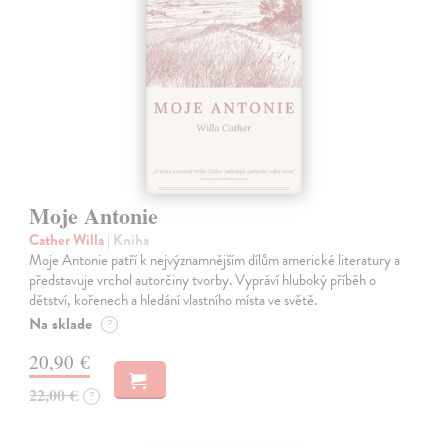
Moje Antonie
Cather Willa
| Kniha
Moje Antonie patří k nejvýznamnějším dílům americké literatury a
představuje vrchol autorčiny tvorby. Vypráví hluboký příběh o
dětství, kořenech a hledání vlastního místa ve světě.
Na sklade
?
20,90 €
22,00 €
?