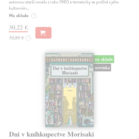
autorovu starší novelu z roku 1980 a tematicky se prolíná s jeho
kultovním…
Na sklade
?
30,22 €
32,85 €
?
na sklade
novinka
Dni v kníhkupectve Morisaki