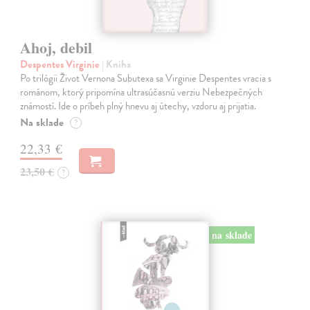
Ahoj, debil
Despentes Virginie
| Kniha
Po trilógii Život Vernona Subutexa sa Virginie Despentes vracia s
románom, ktorý pripomína ultrasúčasnú verziu Nebezpečných
známostí. Ide o príbeh plný hnevu aj útechy, vzdoru aj prijatia.
Na sklade
?
22,33 €
23,50 €
?
na sklade