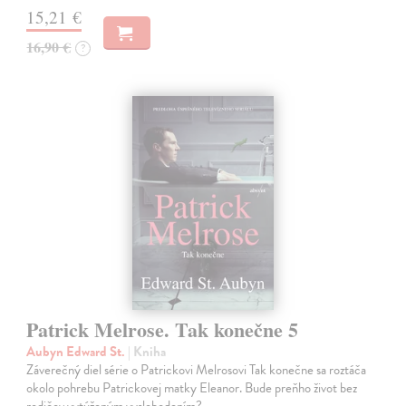
15,21 €
16,90 €
?
Patrick Melrose. Tak konečne 5
Aubyn Edward St.
| Kniha
Záverečný diel série o Patrickovi Melrosovi Tak konečne sa roztáča
okolo pohrebu Patrickovej matky Eleanor. Bude preňho život bez
rodičov vytúženým vyslobodením?