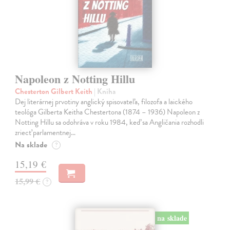
Napoleon z Notting Hillu
Chesterton Gilbert Keith
| Kniha
Dej literárnej prvotiny anglický spisovateľa, filozofa a laického
teológa Gilberta Keitha Chestertona (1874 – 1936) Napoleon z
Notting Hillu sa odohráva v roku 1984, keď sa Angličania rozhodli
zriecť parlamentnej…
Na sklade
?
15,19 €
15,99 €
?
na sklade