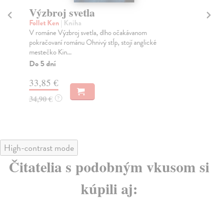
Výzbroj svetla
P
Follet Ken
| Kniha
Sm
V románe Výzbroj svetla, dlho očakávanom
Oce
pokračovaní románu Ohnivý stĺp, stojí anglické
kal
mestečko Kin...
súd
Do 5 dní
Na
33,85 €
27
34,90 €
28
?
High-contrast mode
Čitatelia s podobným vkusom si
kúpili aj: