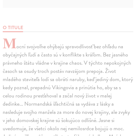
O TITULE
M
ocní svojvoľne ohýbajú spravodlivosť bez ohľadu na
obyčajných ľudí a často sú v konflikte s kráľom. Bez jasného
právneho štátu vládne v krajine chaos. V týchto nepokojných
časoch sa osudy troch postáv navzájom prepoja. Život
mladého staviteľa lodí sa obráti naruby, keď jediný dom, ktorý
kedy poznal, prepadnú Vikingovia a prinútia ho, aby sa s
celou rodinou presťahoval a začal nový život v malej
dedinke... Normandská šľachtičná sa vydáva z lásky a
nasleduje svojho manžela za more do novej krajiny, ale zvyky
v jeho domovskej krajine sú šokujúco odlišné. Jasne si
uvedomuje, že všetci okolo nej nemilosrdce bojujú o moc.