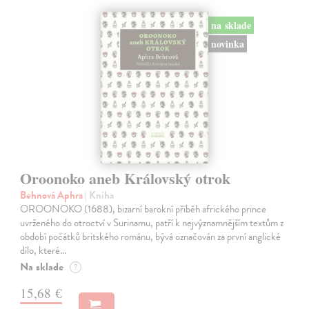
na sklade
novinka
Oroonoko aneb Královský otrok
Behnová Aphra
| Kniha
OROONOKO (1688), bizarní barokní příběh afrického prince
uvrženého do otroctví v Surinamu, patří k nejvýznamnějším textům z
období počátků britského románu, bývá označován za první anglické
dílo, které…
Na sklade
?
15,68 €