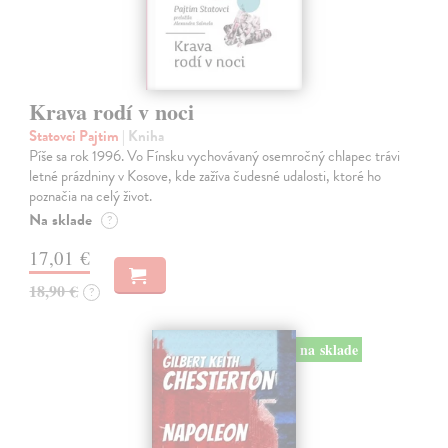
Krava rodí v noci
Statovci Pajtim
| Kniha
Píše sa rok 1996. Vo Fínsku vychovávaný osemročný chlapec trávi
letné prázdniny v Kosove, kde zažíva čudesné udalosti, ktoré ho
poznačia na celý život.
Na sklade
?
17,01 €
18,90 €
?
na sklade