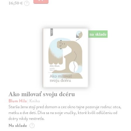
16,50 €
?
na sklade
Ako milovať svoju dcéru
Blum Hila
| Kniha
Staršia žena stojí pred domom a cez okno tajne pozoruje rodinu: otca,
matku a dve deti. Díva sa na svoje vnučky, ktoré kvôli odlúčeniu od
dcéry nikdy nestretla.
Na sklade
?