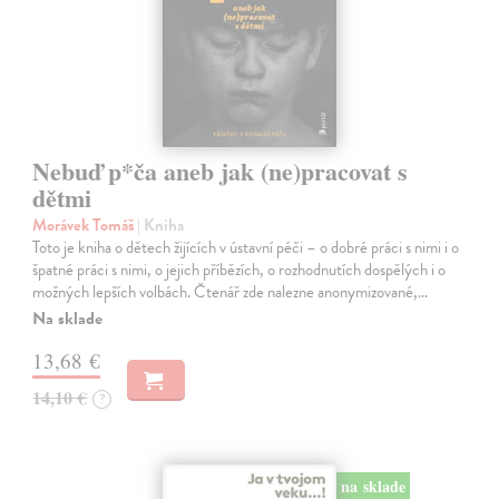
Nebuď p*ča aneb jak (ne)pracovat s
dětmi
Morávek Tomáš
| Kniha
Toto je kniha o dětech žijících v ústavní péči – o dobré práci s nimi i o
špatné práci s nimi, o jejich příbězích, o rozhodnutích dospělých i o
možných lepších volbách. Čtenář zde nalezne anonymizované,…
Na sklade
13,68 €
14,10 €
?
na sklade