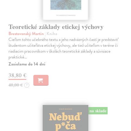
Teoretické základy etickej výchovy
Brestovanský Martin
| Kniha
Cieľom tohto učebného textu a jeho nadväzných častí je predstaviť
študentom učiteľstva etickej výchovy, ale tiež učiteľom v teréne či
riadiacim pracovníkom v školách teoretické základy a súvisiace
praktické…
Zasielame do 14 dní
38,80 €
40,00 €
?
na sklade