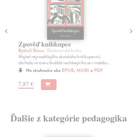
M
Ka
Zpověď knihkupce
Pro
Bythell Shaun
| Elektronická kniha
nej
Majitel nejrozsáhlejšího skotského knihkupectví,
Do
obchodu ve tvaru bludiště nacházejícího se v malebn...
11
Na stiahnutie ako
EPUB
,
MOBI
a
PDF
11
7,87 €
Ďalšie z kategórie pedagogika