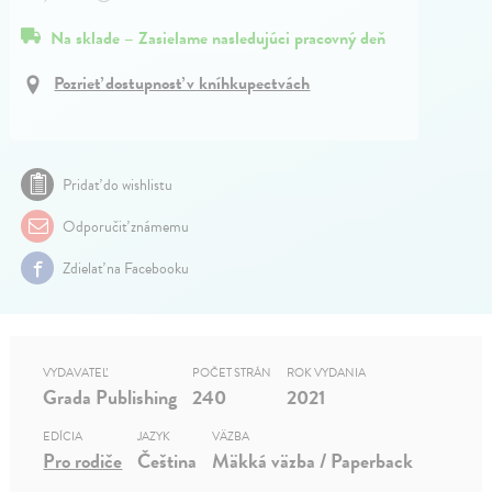
Na sklade – Zasielame nasledujúci pracovný deň
Pozrieť dostupnosť v kníhkupectvách
Pridať do wishlistu
Odporučiť známemu
Zdielať na Facebooku
VYDAVATEĽ
POČET STRÁN
ROK VYDANIA
Grada Publishing
240
2021
EDÍCIA
JAZYK
VÄZBA
Pro rodiče
Čeština
Mäkká väzba / Paperback