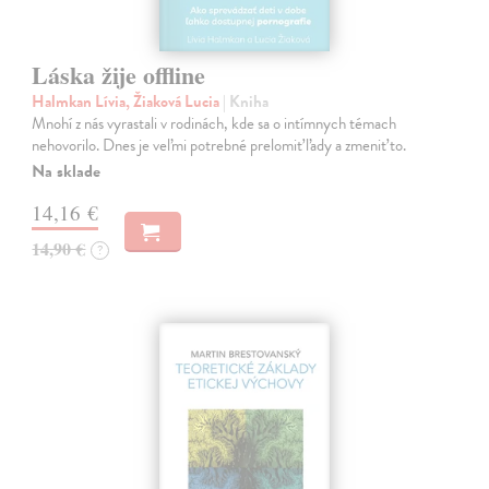
Láska žije offline
Halmkan Lívia, Žiaková Lucia
| Kniha
Mnohí z nás vyrastali v rodinách, kde sa o intímnych témach
nehovorilo. Dnes je veľmi potrebné prelomiť ľady a zmeniť to.
Na sklade
14,16 €
14,90 €
?