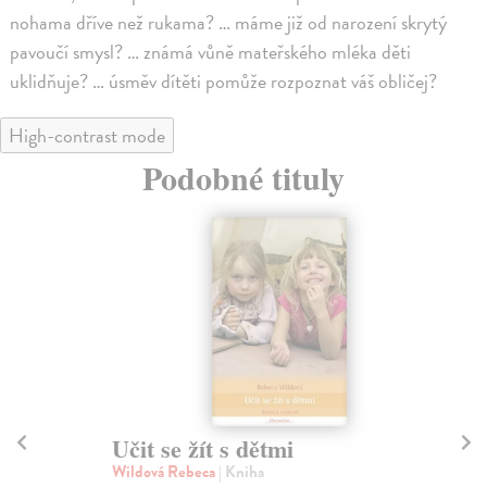
nohama dříve než rukama? … máme již od narození skrytý
pavoučí smysl? … známá vůně mateřského mléka děti
uklidňuje? … úsměv dítěti pomůže rozpoznat váš obličej?
High-contrast mode
Podobné tituly
Učit se žít s dětmi
H
Wildová Rebeca
| Kniha
Ha