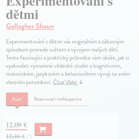
Experimentování s
dětmi
Gallagher Shaun
Experimentování s dětmi vás originálním a zábavným
způsobem provede světem a vývojem malých dětí.
Tento fascinující a praktický průvodce vám ukáže, jak si
vyzkoušet významné vědecké studie o kognitivním,
motorickém, jazykovém a behaviorálním vývoji na svém
vlastním potomkovi.
Čítať ďalej
↓
Kúpiť
Rezervovať v kníhkupectve
12,09 €
12,46 €
?