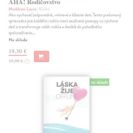
AHA! Rodičovstvo
Markham Laura
| Kniha
Ako vychovať zodpovedné, vnímavé a šťastné deti. Tento prelomový
sprievodca pre každého rodiča mení zaužívané postupy vo výchove
detí a transformuje vzťah rodiča a dieťaťa do pohodlného
spolunažívania.…
Na sklade
19,30 €
19,90 €
?
na sklade