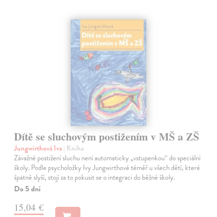
Dítě se sluchovým postižením v MŠ a ZŠ
Jungwirthová Iva
| Kniha
Závažné postižení sluchu není automaticky „vstupenkou“ do speciální
školy. Podle psycholožky Ivy Jungwirthové téměř u všech dětí, které
špatně slyší, stojí za to pokusit se o integraci do běžné školy.
Do 5 dní
15,04 €