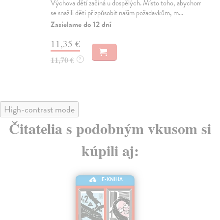
Výchova dětí začíná u dospělých. Místo toho, abychom
Sou
se snažili děti přizpůsobit našim požadavkům, m...
nej
Zasielame do 12 dní
Do
11,35 €
12
11,70 €
13
?
High-contrast mode
Čitatelia s podobným vkusom si
kúpili aj:
E-KNIHA