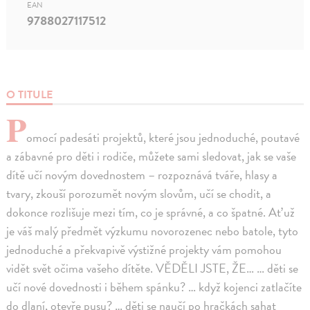
EAN
9788027117512
O TITULE
P
omocí padesáti projektů, které jsou jednoduché, poutavé
a zábavné pro děti i rodiče, můžete sami sledovat, jak se vaše
dítě učí novým dovednostem – rozpoznává tváře, hlasy a
tvary, zkouší porozumět novým slovům, učí se chodit, a
dokonce rozlišuje mezi tím, co je správné, a co špatné. Ať už
je váš malý předmět výzkumu novorozenec nebo batole, tyto
jednoduché a překvapivě výstižné projekty vám pomohou
vidět svět očima vašeho dítěte. VĚDĚLI JSTE, ŽE… … děti se
učí nové dovednosti i během spánku? … když kojenci zatlačíte
do dlaní, otevře pusu? … děti se naučí po hračkách sahat