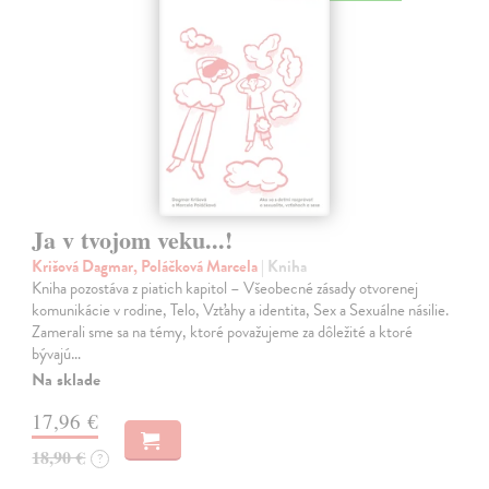
Ja v tvojom veku...!
Krišová Dagmar, Poláčková Marcela
| Kniha
Kniha pozostáva z piatich kapitol – Všeobecné zásady otvorenej
komunikácie v rodine, Telo, Vzťahy a identita, Sex a Sexuálne násilie.
Zamerali sme sa na témy, ktoré považujeme za dôležité a ktoré
bývajú…
Na sklade
17,96 €
18,90 €
?