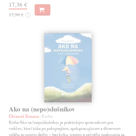
17,36 €
17,90 €
?
Ako na (nepo)slušníkov
Chicevič Simona
| Kniha
Kniha Ako na (nepo)slušníkov je praktickým sprievodcom pre
rodičov, ktorí túžia po pokojnejšom, spolupracujúcom a dôvernom
vzťahu so svojimi deťmi – bez kriku, trestov a večného opakovania sa.