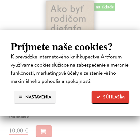
na sklade
Príjmete naše cookies?
K prevádzke internetového kníhkupectva Artforum
využívame cookies slúžiace na zabezpečenie a meranie
funkčnosti, marketingové účely a zaistenie vášho
Ako byť rodičom dieťaťa s FASD
maximálneho pohodlia a spokojnosti.
Brown Julia, Mather Mary
| Kniha
Jedna z mála kníh o poruchách fetálneho alkoholového spektra v
slovenskom jazyku. Kniha nielen jasne a zrozumiteľne popisuje
NASTAVENIA
SÚHLASÍM
problematiku FASD, ale ponúka aj konkrétne rady pri výchove detí s
touto diagnózou.…
Na sklade
10,00 €