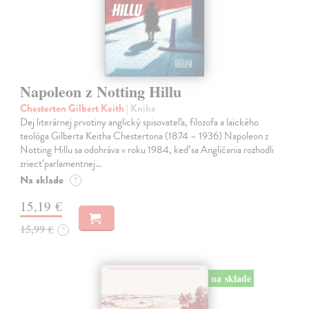
Napoleon z Notting Hillu
Chesterton Gilbert Keith
| Kniha
Dej literárnej prvotiny anglický spisovateľa, filozofa a laického
teológa Gilberta Keitha Chestertona (1874 – 1936) Napoleon z
Notting Hillu sa odohráva v roku 1984, keď sa Angličania rozhodli
zriecť parlamentnej…
Na sklade
?
15,19 €
15,99 €
?
na sklade