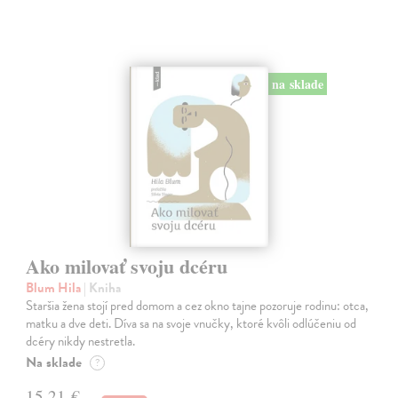
na sklade
Ako milovať svoju dcéru
Blum Hila
| Kniha
Staršia žena stojí pred domom a cez okno tajne pozoruje rodinu: otca,
matku a dve deti. Díva sa na svoje vnučky, ktoré kvôli odlúčeniu od
dcéry nikdy nestretla.
Na sklade
?
15,21 €