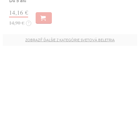
Do 5 dní
14,16 €
14,90 €
?
ZOBRAZIŤ ĎALŠIE Z KATEGÓRIE SVETOVÁ BELETRIA