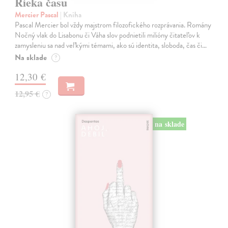
Rieka času
Mercier Pascal
| Kniha
Pascal Mercier bol vždy majstrom filozofického rozprávania. Romány
Nočný vlak do Lisabonu či Váha slov podnietili milióny čitateľov k
zamysleniu sa nad veľkými témami, ako sú identita, sloboda, čas či…
Na sklade
?
12,30 €
12,95 €
?
na sklade