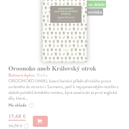
na sklade
novinka
Oroonoko aneb Královský otrok
Behnová Aphra
| Kniha
OROONOKO (1688), bizarní barokní příběh afrického prince
uvrženého do otroctví v Surinamu, patří k nejvýznamnějším textům z
období počátků britského románu, bývá označován za první anglické
dílo, které…
Na sklade
?
15,68 €
16,50 €
?