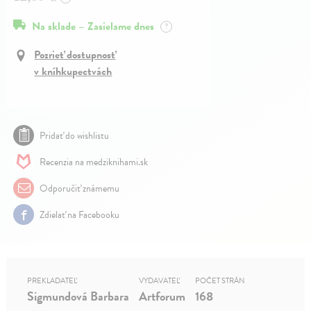
Na sklade – Zasielame dnes
?
Pozrieť dostupnosť
v kníhkupectvách
Pridať do wishlistu
Recenzia na medziknihami.sk
Odporučiť známemu
Zdielať na Facebooku
PREKLADATEĽ
VYDAVATEĽ
POČET STRÁN
Sigmundová Barbara
Artforum
168