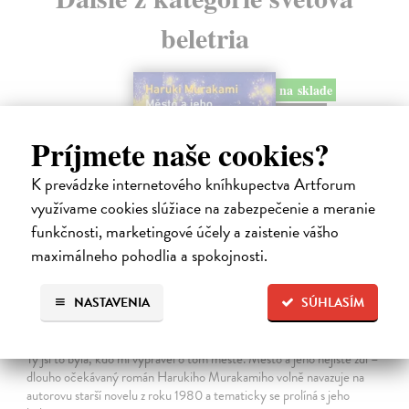
beletria
na sklade
novinka
Príjmete naše cookies?
K prevádzke internetového kníhkupectva Artforum
využívame cookies slúžiace na zabezpečenie a meranie
funkčnosti, marketingové účely a zaistenie vášho
maximálneho pohodlia a spokojnosti.
NASTAVENIA
SÚHLASÍM
Město a jeho nejisté zdi
Murakami Haruki
| Kniha
Ty jsi to byla, kdo mi vyprávěl o tom městě. Město a jeho nejisté zdi –
dlouho očekávaný román Harukiho Murakamiho volně navazuje na
autorovu starší novelu z roku 1980 a tematicky se prolíná s jeho