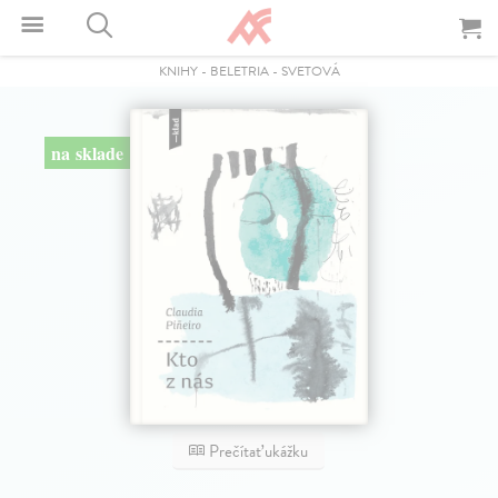
KNIHY
-
BELETRIA
-
SVETOVÁ
na sklade
Prečítať ukážku