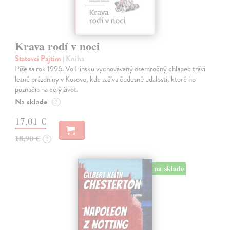
Krava rodí v noci
Statovci Pajtim
| Kniha
Píše sa rok 1996. Vo Fínsku vychovávaný osemročný chlapec trávi
letné prázdniny v Kosove, kde zažíva čudesné udalosti, ktoré ho
poznačia na celý život.
Na sklade
?
17,01 €
18,90 €
?
na sklade