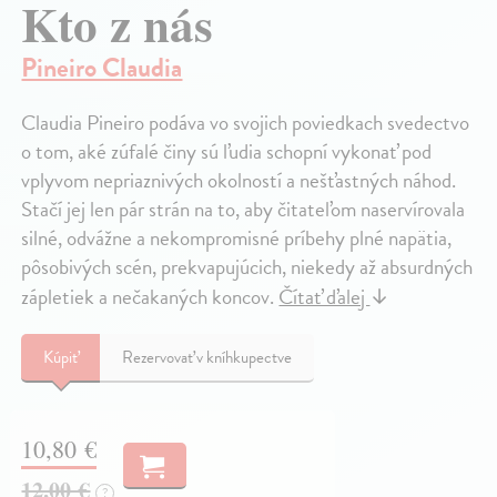
Kto z nás
Pineiro Claudia
Claudia Pineiro podáva vo svojich poviedkach svedectvo
o tom, aké zúfalé činy sú ľudia schopní vykonať pod
vplyvom nepriaznivých okolností a nešťastných náhod.
Stačí jej len pár strán na to, aby čitateľom naservírovala
silné, odvážne a nekompromisné príbehy plné napätia,
pôsobivých scén, prekvapujúcich, niekedy až absurdných
zápletiek a nečakaných koncov.
Čítať ďalej
↓
Kúpiť
Rezervovať v kníhkupectve
10,80 €
12,00 €
?