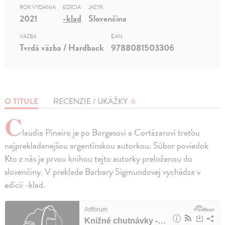
ROK VYDANIA
EDÍCIA
JAZYK
2021
-klad
Slovenčina
VÄZBA
EAN
Tvrdá väzba / Hardback
9788081503306
O TITULE
RECENZIE / UKÁŽKY
6
C
laudia Pineiro je po Borgesovi a Cortázarovi treťou
najprekladanejšou argentínskou autorkou. Súbor poviedok
Kto z nás je prvou knihou tejto autorky preloženou do
slovenčiny. V preklade Barbary Sigmundovej vychádza v
edícii -klad.