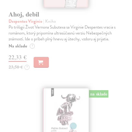
Ahoj, debil
Despentes Virginie
| Kniha
Po trilógii Život Vernona Subutexa sa Virginie Despentes vracia s
románom, ktorý pripomína ultrasúčasnú verziu Nebezpečných
známostí. Ide o príbeh plný hnevu aj útechy, vzdoru aj prijatia.
Na sklade
?
22,33 €
23,50 €
?
na sklade