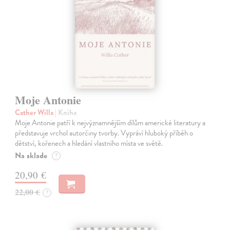
Moje Antonie
Cather Willa
| Kniha
Moje Antonie patří k nejvýznamnějším dílům americké literatury a
představuje vrchol autorčiny tvorby. Vypráví hluboký příběh o
dětství, kořenech a hledání vlastního místa ve světě.
Na sklade
?
20,90 €
22,00 €
?