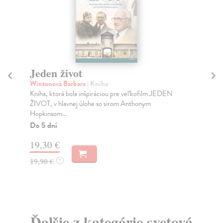
Jeden život
P
Wintonová Barbara
| Kniha
Ko
Kniha, ktorá bola inšpiráciou pre veľkofilm JEDEN
Bar
ŽIVOT, v hlavnej úlohe so sirom Anthonym
org
Hopkinsom...
z...
Do 5 dní
Za
19,30 €
9,
19,90 €
9,
?
Ďalšie z kategórie svetová