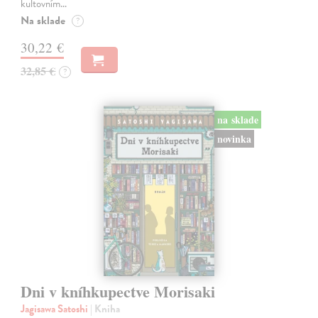
kultovním…
Na sklade
?
30,22 €
32,85 €
?
na sklade
novinka
Dni v kníhkupectve Morisaki
Jagisawa Satoshi
| Kniha