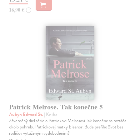
16,90 €
?
Patrick Melrose. Tak konečne 5
Aubyn Edward St.
| Kniha
Záverečný diel série o Patrickovi Melrosovi Tak konečne sa roztáča
okolo pohrebu Patrickovej matky Eleanor. Bude preňho život bez
rodičov vytúženým vyslobodením?