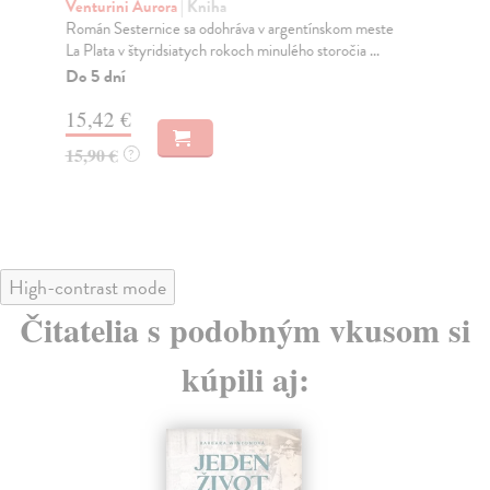
v
Venturini Aurora
| Kniha
Román Sesternice sa odohráva v argentínskom meste
Kin
La Plata v štyridsiatych rokoch minulého storočia ...
Na 
mla
Do 5 dní
Cop
15,42 €
Do
15,90 €
?
20
20
High-contrast mode
Čitatelia s podobným vkusom si
kúpili aj: