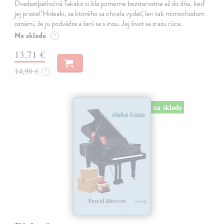
Dvadsaťpäťročná Takako si žila pomerne bezstarostne až do dňa, keď
jej priateľ Hideaki, za ktorého sa chcela vydať, len tak mimochodom
oznámi, že ju podvádza a žení sa s inou. Jej život sa zrazu rúca.
Na sklade
?
13,71 €
14,90 €
?
na sklade